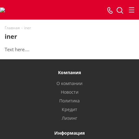
Главная
-
iner
iner
Text here....
Компания
О компании
Новости
Политика
Кредит
Лизинг
Информация