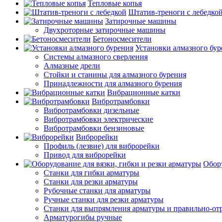
Тепловые копья
Штатив-треноги с лебедко
Затирочные машины
Двухроторные затирочные машины
Бетоносмесители
Установки алмазного бур
Системы алмазного сверления
Алмазные дрели
Стойки и станины для алмазного бурения
Принадлежности для алмазного бурения
Вибрационные катки
Вибротрамбовки
Вибротрамбовки дизельные
Вибротрамбовки электрические
Вибротрамбовки бензиновые
Виброрейки
Профиль (лезвие) для виброрейки
Привод для виброрейки
Обору
Станки для гибки арматуры
Станки для резки арматуры
Рубочные станки для арматуры
Ручные станки для резки арматуры
Станки для выпрямления арматуры и правильно-от
Арматурогибы ручные