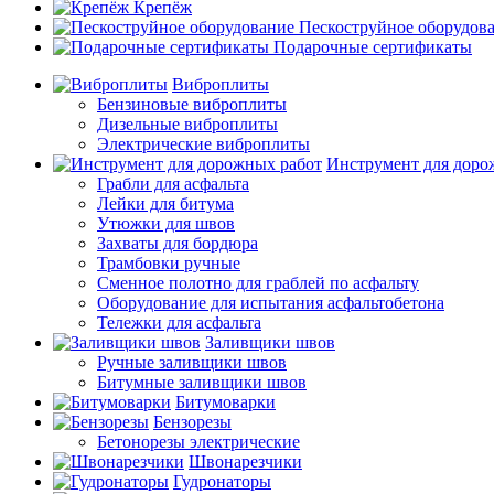
Крепёж
Пескоструйное оборудов
Подарочные сертификаты
Виброплиты
Бензиновые виброплиты
Дизельные виброплиты
Электрические виброплиты
Инструмент для доро
Грабли для асфальта
Лейки для битума
Утюжки для швов
Захваты для бордюра
Трамбовки ручные
Сменное полотно для граблей по асфальту
Оборудование для испытания асфальтобетона
Тележки для асфальта
Заливщики швов
Ручные заливщики швов
Битумные заливщики швов
Битумоварки
Бензорезы
Бетонорезы электрические
Швонарезчики
Гудронаторы