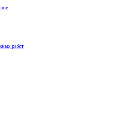
ание
жных работ