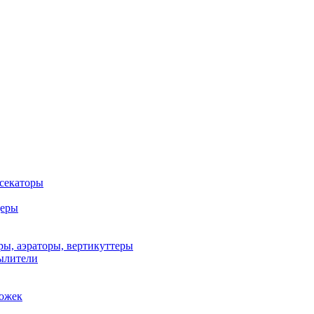
 секаторы
деры
ы, аэраторы, вертикуттеры
ылители
рожек