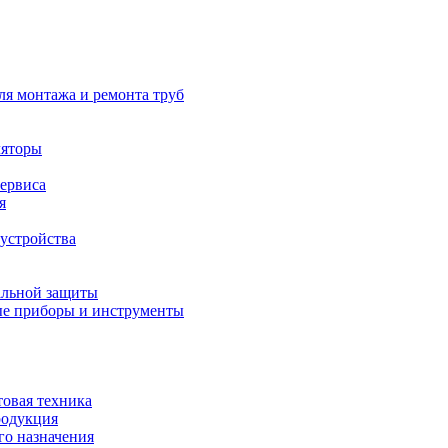
ля монтажа и ремонта труб
ляторы
сервиса
я
устройства
альной защиты
е приборы и инструменты
товая техника
родукция
о назначения