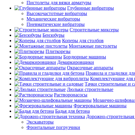
Пистолеты для вязки арматуры
Глубинные вибраторы
Высокочастотные вибраторы
Механические вибраторы
Пневматические вибраторы
Строительные миксеры
Бензобуры
Коперы для столбов
Монтажные пистолеты
Плиткорезы
Бордюрные машины
Демаркировщики
Окрасочные аппараты
Правила и гладилки для
Комплектующие для 
Тачки строительные и 
Люльки строительные
Растворонасосы
Мозаично-шлифова
Фрезеровальные машины
Бадья для бетона
Дорожно-строительная
Экскаваторы
Фронтальные погрузчики