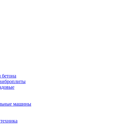
 бетона
виброплиты
садовые
льные машины
 техника