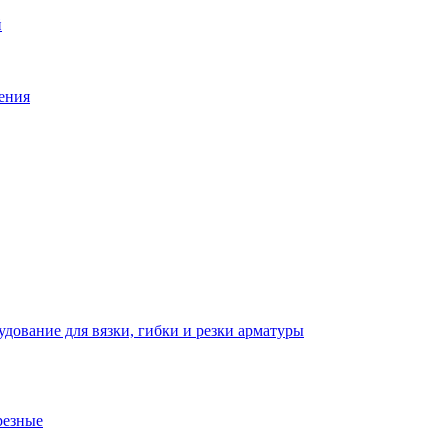
й
ения
дование для вязки, гибки и резки арматуры
резные