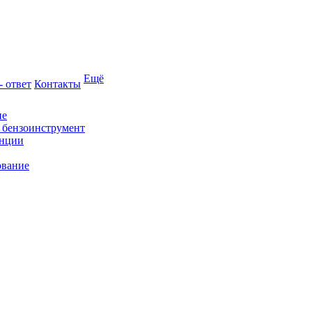
Ещё
- ответ
Контакты
ие
и бензоинструмент
анции
ование