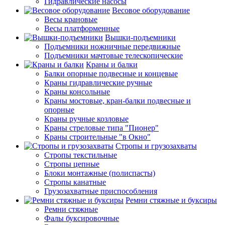
Гидравлические насосы
Весовое оборудование
Весы крановые
Весы платформенные
Вышки-подъемники
Подъемники ножничные передвижные
Подъемники мачтовые телескопические
Краны и балки
Балки опорные подвесные и концевые
Краны гидравлические ручные
Краны консольные
Краны мостовые, кран-балки подвесные и
опорные
Краны ручные козловые
Краны стреловые типа "Пионер"
Краны строительные "в Окно"
Стропы и грузозахваты
Стропы текстильные
Стропы цепные
Блоки монтажные (полиспасты)
Стропы канатные
Грузозахватные приспособления
Ремни стяжные и буксиры
Ремни стяжные
Фалы буксировочные