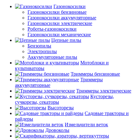
Газонокосилки
Газонокосилки бензиновые
Газонокосилки аккумуляторные
Газонокосилки электрические
Роботы-газонокосилки
Газонокосилки механические
Цепные пилы
Бензопилы
Электропилы
Аккумуляторные пилы
Мотоблоки и
культиваторы
Триммеры бензиновые
Триммеры
аккумуляторные
Триммеры электрические
Кусторезы,
сучкорезы, секаторы
Высоторезы
Садовые тракторы и
райдеры
Измельчители веток
Дровоколы