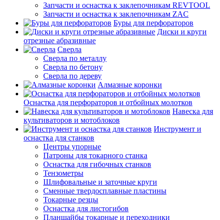
Запчасти и оснастка к заклепочникам REVTOOL
Запчасти и оснастка к заклепочникам ZAC
Буры для перфораторов
Диски и круги
отрезные абразивные
Сверла
Сверла по металлу
Сверла по бетону
Сверла по дереву
Алмазные коронки
Оснастка для перфораторов и отбойных молотков
Навеска для
культиваторов и мотоблоков
Инструмент и
оснастка для станков
Центры упорные
Патроны для токарного станка
Оснастка для гибочных станков
Тензометры
Шлифовальные и заточные круги
Сменные твердосплавные пластины
Токарные резцы
Оснастка для листогибов
Планшайбы токарные и переходники