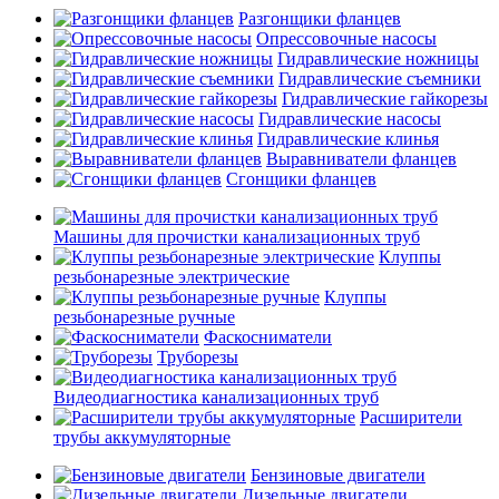
Разгонщики фланцев
Опрессовочные насосы
Гидравлические ножницы
Гидравлические съемники
Гидравлические гайкорезы
Гидравлические насосы
Гидравлические клинья
Выравниватели фланцев
Сгонщики фланцев
Машины для прочистки канализационных труб
Клуппы
резьбонарезные электрические
Клуппы
резьбонарезные ручные
Фаскосниматели
Труборезы
Видеодиагностика канализационных труб
Расширители
трубы аккумуляторные
Бензиновые двигатели
Дизельные двигатели