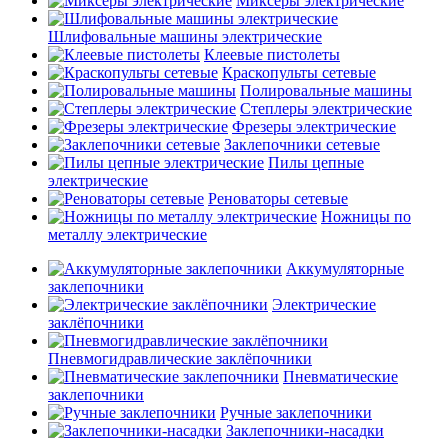
Миксеры электрические
Шлифовальные машины электрические
Клеевые пистолеты
Краскопульты сетевые
Полировальные машины
Степлеры электрические
Фрезеры электрические
Заклепочники сетевые
Пилы цепные
электрические
Реноваторы сетевые
Ножницы по
металлу электрические
Аккумуляторные
заклепочники
Электрические
заклёпочники
Пневмогидравлические заклёпочники
Пневматические
заклепочники
Ручные заклепочники
Заклепочники-насадки