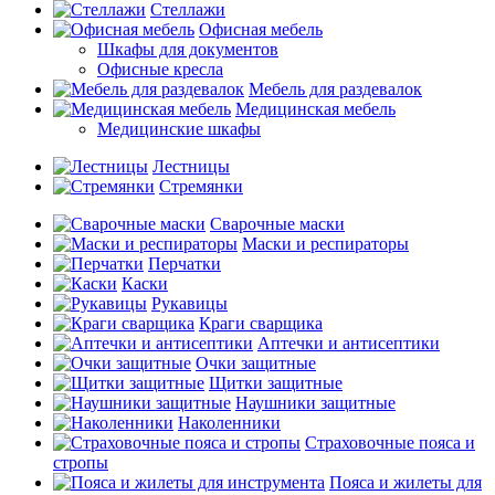
Стеллажи
Офисная мебель
Шкафы для документов
Офисные кресла
Мебель для раздевалок
Медицинская мебель
Медицинские шкафы
Лестницы
Стремянки
Сварочные маски
Маски и респираторы
Перчатки
Каски
Рукавицы
Краги сварщика
Аптечки и антисептики
Очки защитные
Щитки защитные
Наушники защитные
Наколенники
Страховочные пояса и
стропы
Пояса и жилеты для