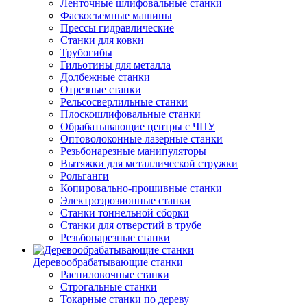
Ленточные шлифовальные станки
Фаскосъемные машины
Прессы гидравлические
Станки для ковки
Трубогибы
Гильотины для металла
Долбежные станки
Отрезные станки
Рельсосверлильные станки
Плоскошлифовальные станки
Обрабатывающие центры с ЧПУ
Оптоволоконные лазерные станки
Резьбонарезные манипуляторы
Вытяжки для металлической стружки
Рольганги
Копировально-прошивные станки
Электроэрозионные станки
Станки тоннельной сборки
Станки для отверстий в трубе
Резьбонарезные станки
Деревообрабатывающие станки
Распиловочные станки
Строгальные станки
Токарные станки по дереву