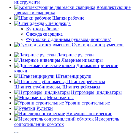
инструмента
Комплектующие
для маски сварщика
Шапки рабочие
Спецодежда
Куртки рабочие
Одежда сварщика
Футболки с длинным рукавом (лонгслив)
Сумки для инструментов
Лазерные рулетки
Лазерные нивелиры
Динамометрические
ключи
Штангенциркули
Штангенглубиномеры, Штангенрейсмасы
Нутромеры, индикаторы
Микрометры
Уровни строительные
Рулетки
Нивелиры оптические
Измеритель
сопротивлений обмоток