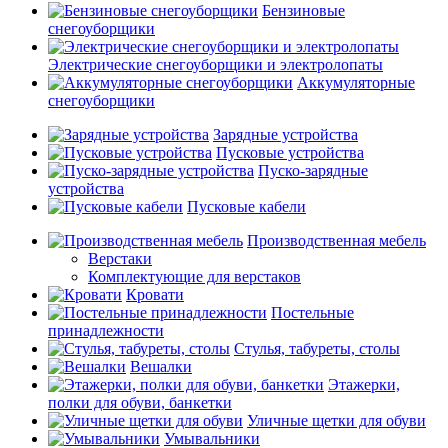
Бензиновые
снегоуборщики
Электрические снегоуборщики и электролопаты
Аккумуляторные
снегоуборщики
Зарядные устройства
Пусковые устройства
Пуско-зарядные
устройства
Пусковые кабели
Производственная мебель
Верстаки
Комплектующие для верстаков
Кровати
Постельные
принадлежности
Стулья, табуреты, столы
Вешалки
Этажерки,
полки для обуви, банкетки
Уличные щетки для обуви
Умывальники