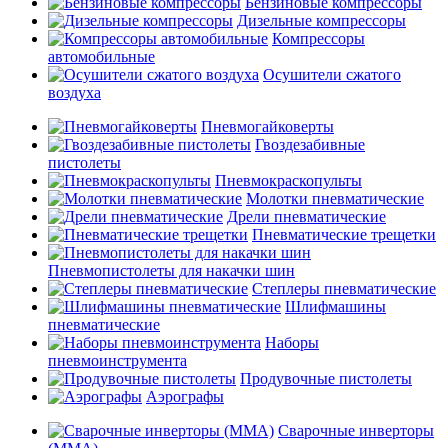
Бензиновые компрессоры
Дизельные компрессоры
Компрессоры
автомобильные
Осушители сжатого
воздуха
Пневмогайковерты
Гвоздезабивные
пистолеты
Пневмокраскопульты
Молотки пневматические
Дрели пневматические
Пневматические трещетки
Пневмопистолеты для накачки шин
Степлеры пневматические
Шлифмашины
пневматические
Наборы
пневмоинструмента
Продувочные пистолеты
Аэрографы
Сварочные инверторы