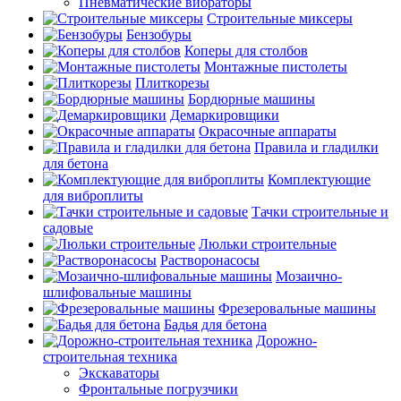
Пневматические вибраторы
Строительные миксеры
Бензобуры
Коперы для столбов
Монтажные пистолеты
Плиткорезы
Бордюрные машины
Демаркировщики
Окрасочные аппараты
Правила и гладилки
для бетона
Комплектующие
для виброплиты
Тачки строительные и
садовые
Люльки строительные
Растворонасосы
Мозаично-
шлифовальные машины
Фрезеровальные машины
Бадья для бетона
Дорожно-
строительная техника
Экскаваторы
Фронтальные погрузчики