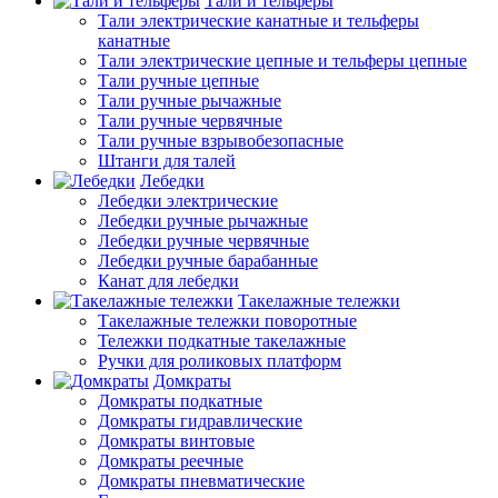
Тали и тельферы
Тали электрические канатные и тельферы
канатные
Тали электрические цепные и тельферы цепные
Тали ручные цепные
Тали ручные рычажные
Тали ручные червячные
Тали ручные взрывобезопасные
Штанги для талей
Лебедки
Лебедки электрические
Лебедки ручные рычажные
Лебедки ручные червячные
Лебедки ручные барабанные
Канат для лебедки
Такелажные тележки
Такелажные тележки поворотные
Тележки подкатные такелажные
Ручки для роликовых платформ
Домкраты
Домкраты подкатные
Домкраты гидравлические
Домкраты винтовые
Домкраты реечные
Домкраты пневматические