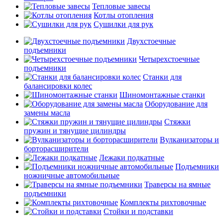
Тепловые завесы
Котлы отопления
Сушилки для рук
Двухстоечные
подъемники
Четырехстоечные
подъемники
Станки для
балансировки колес
Шиномонтажные станки
Оборудование для
замены масла
Стяжки
пружин и тянущие цилиндры
Вулканизаторы и
борторасширители
Лежаки подкатные
Подъемники
ножничные автомобильные
Траверсы на ямные
подъемники
Комплекты рихтовочные
Стойки и подставки