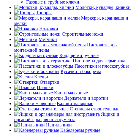
Газовые и трубные ключи
Молотки, кувалды, киянки
Топоры
Маркеры, карандаши и
мелки
Ножовки
Строительные ножи
Метчики
Пистолеты для
монтажной пены
Кордщетки ручные
Пистолеты для герметика
Пассатижи и плоскогубцы
Кусачки и бокорезы
Клещи
Отвертки
Плашки
Кисти малярные
Держатели и воротки
Валики малярные
Степлеры строительные
Ящики и
органайзеры для инструмента
Напильники
Кабелерезы ручные