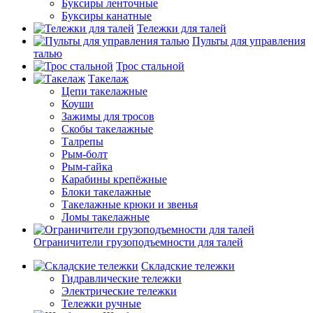
Буксиры ленточные
Буксиры канатные
Тележки для талей
Пульты для управления
талью
Трос стальной
Такелаж
Цепи такелажные
Коуши
Зажимы для тросов
Скобы такелажные
Талрепы
Рым-болт
Рым-гайка
Карабины крепёжные
Блоки такелажные
Такелажные крюки и звенья
Ломы такелажные
Ограничители грузоподъемности для талей
Складские тележки
Гидравлические тележки
Электрические тележки
Тележки ручные