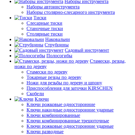
Наборы инструмента
Наборы автоинструмента
Наборы столярно-слесарного инструмента
Тиски
Слесарные тиски
Станочные тиски
Столярные тиски
Наковальни
Струбцины
Садовый инструмент
Полосогибы
Стамески, резцы,
ножи по дереву
Стамески по дереву
Токарные резцы по дереву
Ножи для резьбы по дереву и шпону
Приспособления для заточки KIRSCHEN
Скобели
Ключи
Ключи рожковые односторонние
Ключи накидные односторонние ударные
Ключи комбинированные
Ключи комбинированные трещоточные
Ключи рожковые односторонние ударные
Ключи разводные