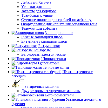
Лейки для битума
Утюжки для швов
Захваты для бордюра
Трамбовки ручные
Сменное полотно для граблей по асфальту
Оборудование для испытания асфальтобетона
Тележки для асфальта
Заливщики швов
Ручные заливщики швов
Битумные заливщики швов
Битумоварки
Бензорезы
Бетонорезы электрические
Швонарезчики
Гудронаторы
Тепловые копья
Штатив-треноги с
лебедкой
Затирочные машины
Двухроторные затирочные машины
Бетоносмесители
Установки алмазного
бурения