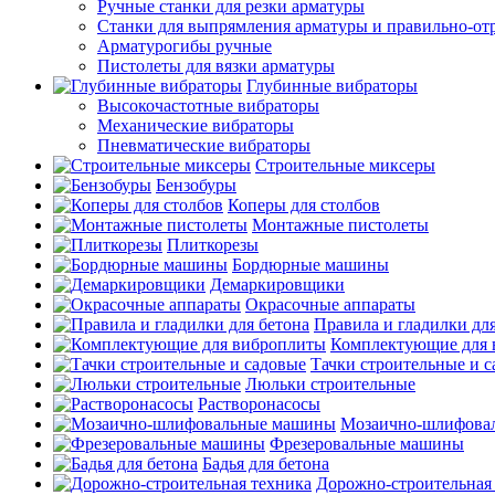
Ручные станки для резки арматуры
Станки для выпрямления арматуры и правильно-от
Арматурогибы ручные
Пистолеты для вязки арматуры
Глубинные вибраторы
Высокочастотные вибраторы
Механические вибраторы
Пневматические вибраторы
Строительные миксеры
Бензобуры
Коперы для столбов
Монтажные пистолеты
Плиткорезы
Бордюрные машины
Демаркировщики
Окрасочные аппараты
Правила и гладилки для
Комплектующие для 
Тачки строительные и 
Люльки строительные
Растворонасосы
Мозаично-шлифова
Фрезеровальные машины
Бадья для бетона
Дорожно-строительная