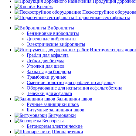
Продукция дорожног
Крепёж
Пескоструйное оборудов
Подарочные сертификаты
Виброплиты
Бензиновые виброплиты
Дизельные виброплиты
Электрические виброплиты
Инструмент для доро
Грабли для асфальта
Лейки для битума
Утюжки для швов
Захваты для бордюра
Трамбовки ручные
Сменное полотно для граблей по асфальту
Оборудование для испытания асфальтобетона
Тележки для асфальта
Заливщики швов
Ручные заливщики швов
Битумные заливщики швов
Битумоварки
Бензорезы
Бетонорезы электрические
Швонарезчики