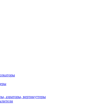
 секаторы
деры
ы, аэраторы, вертикуттеры
ылители