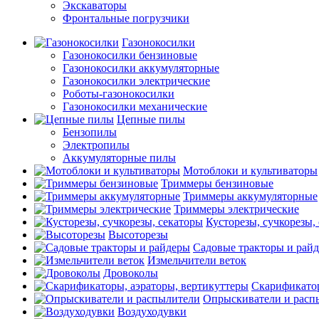
Экскаваторы
Фронтальные погрузчики
Газонокосилки
Газонокосилки бензиновые
Газонокосилки аккумуляторные
Газонокосилки электрические
Роботы-газонокосилки
Газонокосилки механические
Цепные пилы
Бензопилы
Электропилы
Аккумуляторные пилы
Мотоблоки и культиваторы
Триммеры бензиновые
Триммеры аккумуляторные
Триммеры электрические
Кусторезы, сучкорезы,
Высоторезы
Садовые тракторы и рай
Измельчители веток
Дровоколы
Скарификатор
Опрыскиватели и расп
Воздуходувки