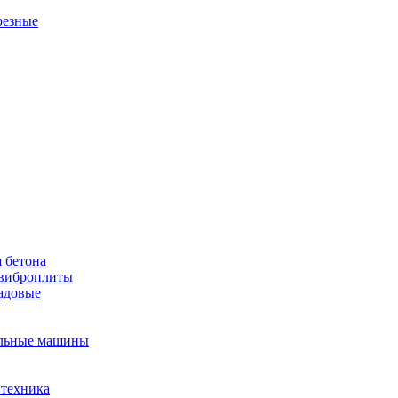
резные
 бетона
виброплиты
садовые
льные машины
 техника