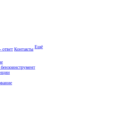
Ещё
- ответ
Контакты
ие
и бензоинструмент
анции
ование