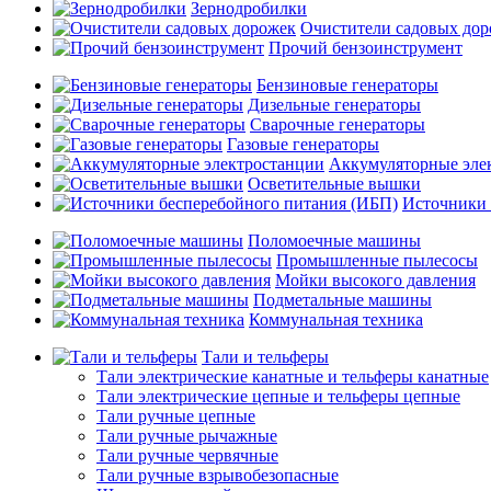
Зернодробилки
Очистители садовых до
Прочий бензоинструмент
Бензиновые генераторы
Дизельные генераторы
Сварочные генераторы
Газовые генераторы
Аккумуляторные эле
Осветительные вышки
Источники 
Поломоечные машины
Промышленные пылесосы
Мойки высокого давления
Подметальные машины
Коммунальная техника
Тали и тельферы
Тали электрические канатные и тельферы канатные
Тали электрические цепные и тельферы цепные
Тали ручные цепные
Тали ручные рычажные
Тали ручные червячные
Тали ручные взрывобезопасные