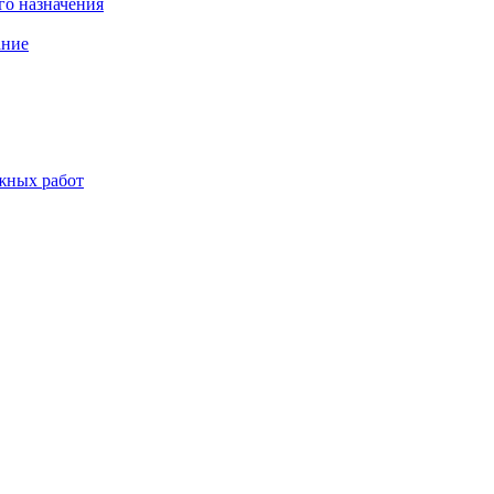
о назначения
ание
жных работ