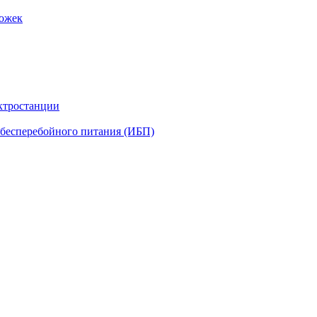
рожек
ктростанции
бесперебойного питания (ИБП)