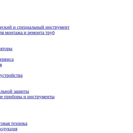
еский и специальный инструмент
ля монтажа и ремонта труб
ляторы
сервиса
я
устройства
альной защиты
е приборы и инструменты
товая техника
родукция