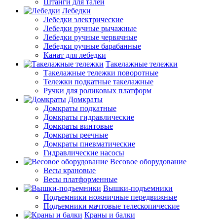
Штанги для талей
Лебедки
Лебедки электрические
Лебедки ручные рычажные
Лебедки ручные червячные
Лебедки ручные барабанные
Канат для лебедки
Такелажные тележки
Такелажные тележки поворотные
Тележки подкатные такелажные
Ручки для роликовых платформ
Домкраты
Домкраты подкатные
Домкраты гидравлические
Домкраты винтовые
Домкраты реечные
Домкраты пневматические
Гидравлические насосы
Весовое оборудование
Весы крановые
Весы платформенные
Вышки-подъемники
Подъемники ножничные передвижные
Подъемники мачтовые телескопические
Краны и балки