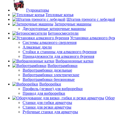
Гудронаторы
Тепловые копья
Штатив-треноги с лебедко
Затирочные машины
Двухроторные затирочные машины
Бетоносмесители
Установки алмазного бур
Системы алмазного сверления
Алмазные дрели
Стойки и станины для алмазного бурения
Принадлежности для алмазного бурения
Вибрационные катки
Вибротрамбовки
Вибротрамбовки дизельные
Вибротрамбовки электрические
Вибротрамбовки бензиновые
Виброрейки
Профиль (лезвие) для виброрейки
Привод для виброрейки
Обору
Станки для гибки арматуры
Станки для резки арматуры
Рубочные станки для арматуры