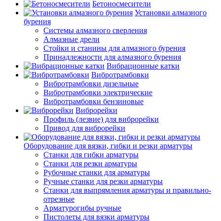
Бетоносмесители
Установки алмазного
бурения
Системы алмазного сверления
Алмазные дрели
Стойки и станины для алмазного бурения
Принадлежности для алмазного бурения
Вибрационные катки
Вибротрамбовки
Вибротрамбовки дизельные
Вибротрамбовки электрические
Вибротрамбовки бензиновые
Виброрейки
Профиль (лезвие) для виброрейки
Привод для виброрейки
Оборудование для вязки, гибки и резки арматуры
Станки для гибки арматуры
Станки для резки арматуры
Рубочные станки для арматуры
Ручные станки для резки арматуры
Станки для выпрямления арматуры и правильно-
отрезные
Арматурогибы ручные
Пистолеты для вязки арматуры