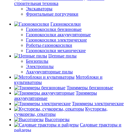
строительная техника
Экскаваторы
Фронтальные погрузчики
Газонокосилки
Газонокосилки бензиновые
Газонокосилки аккумуляторные
Газонокосилки электрические
Роботы-газонокосилки
Газонокосилки механические
Цепные пилы
Бензопилы
Электропилы
Аккумуляторные пилы
Мотоблоки и
культиваторы
Триммеры бензиновые
Триммеры
аккумуляторные
Триммеры электрические
Кусторезы,
сучкорезы, секаторы
Высоторезы
Садовые тракторы и
райдеры