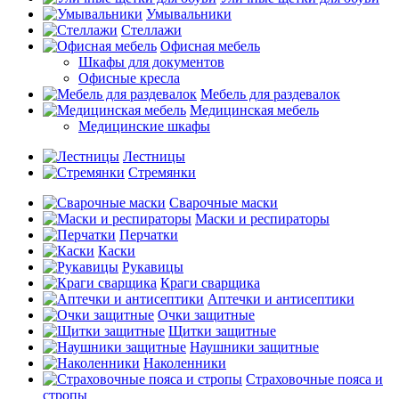
Умывальники
Стеллажи
Офисная мебель
Шкафы для документов
Офисные кресла
Мебель для раздевалок
Медицинская мебель
Медицинские шкафы
Лестницы
Стремянки
Сварочные маски
Маски и респираторы
Перчатки
Каски
Рукавицы
Краги сварщика
Аптечки и антисептики
Очки защитные
Щитки защитные
Наушники защитные
Наколенники
Страховочные пояса и
стропы