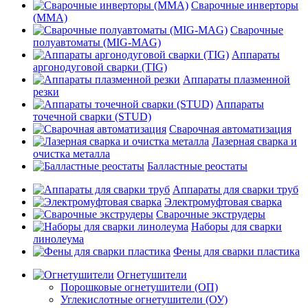
Сварочные инверторы
(MMA)
Сварочные
полуавтоматы (MIG-MAG)
Аппараты
аргонодуговой сварки (TIG)
Аппараты плазменной
резки
Аппараты
точечной сварки (STUD)
Сварочная автоматизация
Лазерная сварка и
очистка металла
Балластные реостаты
Аппараты для сварки труб
Электромуфтовая сварка
Сварочные экструдеры
Наборы для сварки
линолеума
Фены для сварки пластика
Огнетушители
Порошковые огнетушители (ОП)
Углекислотные огнетушители (ОУ)