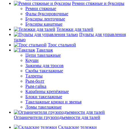
Ремни стяжные и буксиры
Ремни стяжные
Фалы буксировочные
Буксиры ленточные
Буксиры канатные
Тележки для талей
Пульты для управления
талью
Трос стальной
Такелаж
Цепи такелажные
Коуши
Зажимы для тросов
Скобы такелажные
Талрепы
Рым-болт
Рым-гайка
Карабины крепёжные
Блоки такелажные
Такелажные крюки и звенья
Ломы такелажные
Ограничители грузоподъемности для талей
Складские тележки