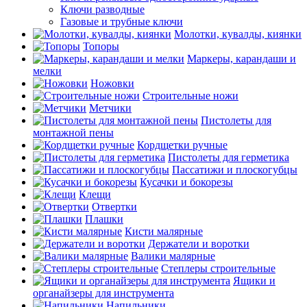
Ключи разводные
Газовые и трубные ключи
Молотки, кувалды, киянки
Топоры
Маркеры, карандаши и
мелки
Ножовки
Строительные ножи
Метчики
Пистолеты для
монтажной пены
Кордщетки ручные
Пистолеты для герметика
Пассатижи и плоскогубцы
Кусачки и бокорезы
Клещи
Отвертки
Плашки
Кисти малярные
Держатели и воротки
Валики малярные
Степлеры строительные
Ящики и
органайзеры для инструмента
Напильники