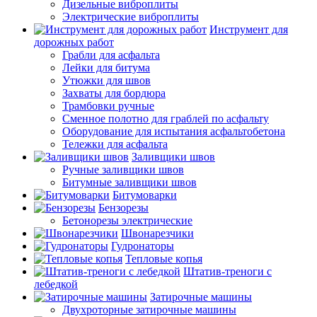
Дизельные виброплиты
Электрические виброплиты
Инструмент для
дорожных работ
Грабли для асфальта
Лейки для битума
Утюжки для швов
Захваты для бордюра
Трамбовки ручные
Сменное полотно для граблей по асфальту
Оборудование для испытания асфальтобетона
Тележки для асфальта
Заливщики швов
Ручные заливщики швов
Битумные заливщики швов
Битумоварки
Бензорезы
Бетонорезы электрические
Швонарезчики
Гудронаторы
Тепловые копья
Штатив-треноги с
лебедкой
Затирочные машины
Двухроторные затирочные машины