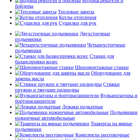
Водонагреватели и
бойлеры
Тепловые завесы
Котлы отопления
Сушилки для рук
Двухстоечные
подъемники
Четырехстоечные
подъемники
Станки для
балансировки колес
Шиномонтажные станки
Оборудование для
замены масла
Стяжки
пружин и тянущие цилиндры
Вулканизаторы и
борторасширители
Лежаки подкатные
Подъемники
ножничные автомобильные
Траверсы на ямные
подъемники
Комплекты рихтовочные