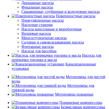
Дренажные насосы
Фекальные насосы
Скважинные, глубинные и колодезные насосы
Поверхностные насосы
Циркуляционные насосы
Насосные станции
Насосы консольные и моноблочные
Вихревые насосы
Многоступенчатые насосы
Садовые и самовсасывающие насосы
Фонтанные насосы
Насосы для бассейна
Насосы для
перекачки топлива и масла
Канализационные
установки
Мотопомпы для чистой
воды
Мотопомпы для
грязной воды
Мотопомпы пожарные
Поршневые компрессоры
Безмасляные компрессоры