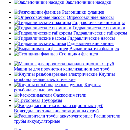
Заклепочники-насадки
Разгонщики фланцев
Опрессовочные насосы
Гидравлические ножницы
Гидравлические съемники
Гидравлические гайкорезы
Гидравлические насосы
Гидравлические клинья
Выравниватели фланцев
Сгонщики фланцев
Машины для прочистки канализационных труб
Клуппы
резьбонарезные электрические
Клуппы
резьбонарезные ручные
Фаскосниматели
Труборезы
Видеодиагностика канализационных труб
Расширители
трубы аккумуляторные