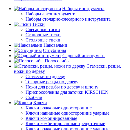
Наборы инструмента
Наборы автоинструмента
Наборы столярно-слесарного инструмента
Тиски
Слесарные тиски
Станочные тиски
Столярные тиски
Наковальни
Струбцины
Садовый инструмент
Полосогибы
Стамески, резцы,
ножи по дереву
Стамески по дереву
Токарные резцы по дереву
Ножи для резьбы по дереву и шпону
Приспособления для заточки KIRSCHEN
Скобели
Ключи
Ключи рожковые односторонние
Ключи накидные односторонние ударные
Ключи комбинированные
Ключи комбинированные трещоточные
Ключи рожковые односторонние ударные