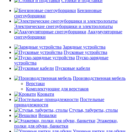
Стойки и подставки
Бензиновые
снегоуборщики
Электрические снегоуборщики и электролопаты
Аккумуляторные
снегоуборщики
Зарядные устройства
Пусковые устройства
Пуско-зарядные
устройства
Пусковые кабели
Производственная мебель
Верстаки
Комплектующие для верстаков
Кровати
Постельные
принадлежности
Стулья, табуреты, столы
Вешалки
Этажерки,
полки для обуви, банкетки
Уличные щетки для обуви