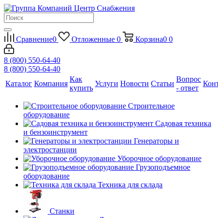
Сравнение
0
Отложенные
0
Корзина
0
0
8 (800) 550-64-40
8 (800) 550-64-40
Как
Вопрос
Каталог
Компания
Услуги
Новости
Статьи
Кон
купить
- ответ
Строительное
оборудование
Садовая техника
и бензоинструмент
Генераторы и
электростанции
Уборочное оборудование
Грузоподъемное
оборудование
Техника для склада
Станки