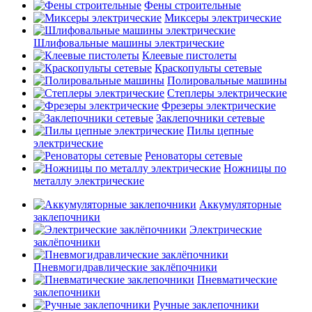
Фены строительные
Миксеры электрические
Шлифовальные машины электрические
Клеевые пистолеты
Краскопульты сетевые
Полировальные машины
Степлеры электрические
Фрезеры электрические
Заклепочники сетевые
Пилы цепные
электрические
Реноваторы сетевые
Ножницы по
металлу электрические
Аккумуляторные
заклепочники
Электрические
заклёпочники
Пневмогидравлические заклёпочники
Пневматические
заклепочники
Ручные заклепочники