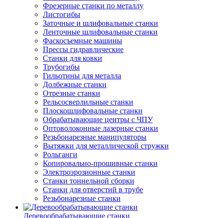
Фрезерные станки по металлу
Листогибы
Заточные и шлифовальные станки
Ленточные шлифовальные станки
Фаскосъемные машины
Прессы гидравлические
Станки для ковки
Трубогибы
Гильотины для металла
Долбежные станки
Отрезные станки
Рельсосверлильные станки
Плоскошлифовальные станки
Обрабатывающие центры с ЧПУ
Оптоволоконные лазерные станки
Резьбонарезные манипуляторы
Вытяжки для металлической стружки
Рольганги
Копировально-прошивные станки
Электроэрозионные станки
Станки тоннельной сборки
Станки для отверстий в трубе
Резьбонарезные станки
Деревообрабатывающие станки