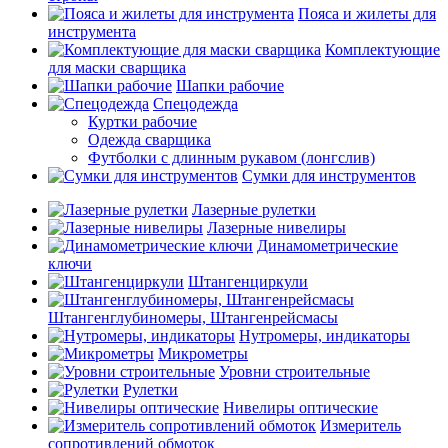
Пояса и жилеты для
инструмента
Комплектующие
для маски сварщика
Шапки рабочие
Спецодежда
Куртки рабочие
Одежда сварщика
Футболки с длинным рукавом (лонгслив)
Сумки для инструментов
Лазерные рулетки
Лазерные нивелиры
Динамометрические
ключи
Штангенциркули
Штангенглубиномеры, Штангенрейсмасы
Нутромеры, индикаторы
Микрометры
Уровни строительные
Рулетки
Нивелиры оптические
Измеритель
сопротивлений обмоток