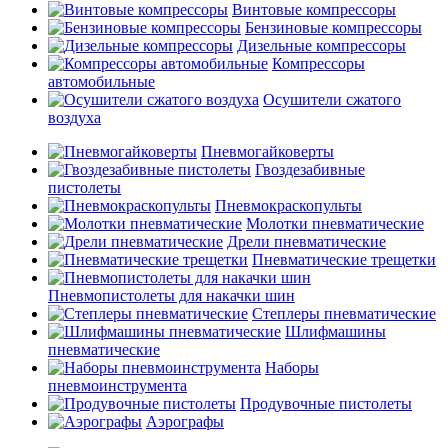
Винтовые компрессоры
Бензиновые компрессоры
Дизельные компрессоры
Компрессоры
автомобильные
Осушители сжатого
воздуха
Пневмогайковерты
Гвоздезабивные
пистолеты
Пневмокраскопульты
Молотки пневматические
Дрели пневматические
Пневматические трещетки
Пневмопистолеты для накачки шин
Степлеры пневматические
Шлифмашины
пневматические
Наборы
пневмоинструмента
Продувочные пистолеты
Аэрографы