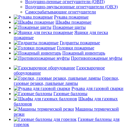
Воздушно-пенные огнетушители (ОВП)
Воздушно-эмульсионные огнетушители (ОВЭ)
Самосрабатывающие огнетушители
Рукава пожарные
Шкафы пожарные
Пожарные щиты
Ящики для песка
пожарные
Гидранты пожарные
Головки пожарные
Пожарный инвентарь
Противопожарные муфты
Газосварочное
оборудование
Горелки,
газовые резаки, паяльные лампы
Рукава для газовой сварки
Газовые баллоны
Шкафы для газовых
баллонов
Машины термической
резки
Газовые баллоны для
горелок