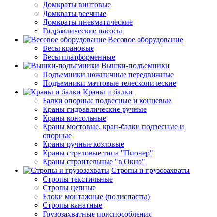
Домкраты винтовые
Домкраты реечные
Домкраты пневматические
Гидравлические насосы
Весовое оборудование
Весы крановые
Весы платформенные
Вышки-подъемники
Подъемники ножничные передвижные
Подъемники мачтовые телескопические
Краны и балки
Балки опорные подвесные и концевые
Краны гидравлические ручные
Краны консольные
Краны мостовые, кран-балки подвесные и
опорные
Краны ручные козловые
Краны стреловые типа "Пионер"
Краны строительные "в Окно"
Стропы и грузозахваты
Стропы текстильные
Стропы цепные
Блоки монтажные (полиспасты)
Стропы канатные
Грузозахватные приспособления