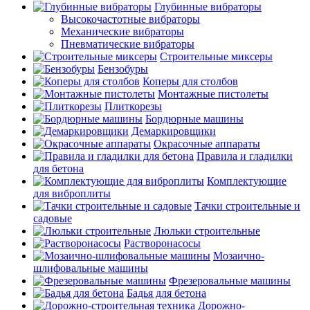
Глубинные вибраторы
Высокочастотные вибраторы
Механические вибраторы
Пневматические вибраторы
Строительные миксеры
Бензобуры
Коперы для столбов
Монтажные пистолеты
Плиткорезы
Бордюрные машины
Демаркировщики
Окрасочные аппараты
Правила и гладилки
для бетона
Комплектующие
для виброплиты
Тачки строительные и
садовые
Люльки строительные
Растворонасосы
Мозаично-
шлифовальные машины
Фрезеровальные машины
Бадья для бетона
Дорожно-