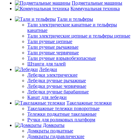
Подметальные машины
Коммунальная техника
Тали и тельферы
Тали электрические канатные и тельферы
канатные
Тали электрические цепные и тельферы цепные
Тали ручные цепные
Тали ручные рычажные
Тали ручные червячные
Тали ручные взрывобезопасные
Штанги для талей
Лебедки
Лебедки электрические
Лебедки ручные рычажные
Лебедки ручные червячные
Лебедки ручные барабанные
Канат для лебедки
Такелажные тележки
Такелажные тележки поворотные
Тележки подкатные такелажные
Ручки для роликовых платформ
Домкраты
Домкраты подкатные
Домкраты гидравлические