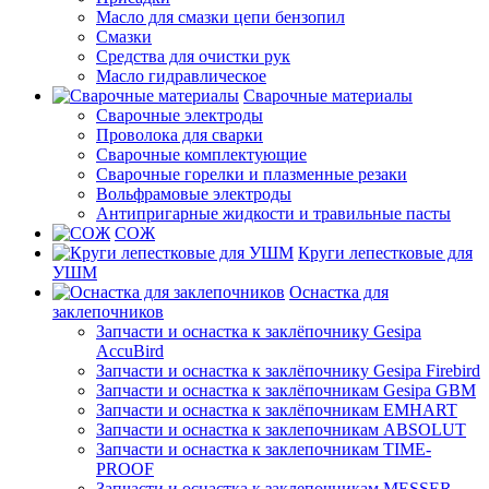
Масло для смазки цепи бензопил
Смазки
Средства для очистки рук
Масло гидравлическое
Сварочные материалы
Сварочные электроды
Проволока для сварки
Сварочные комплектующие
Сварочные горелки и плазменные резаки
Вольфрамовые электроды
Антипригарные жидкости и травильные пасты
СОЖ
Круги лепестковые для
УШМ
Оснастка для
заклепочников
Запчасти и оснастка к заклёпочнику Gesipa
AccuBird
Запчасти и оснастка к заклёпочнику Gesipa Firebird
Запчасти и оснастка к заклёпочникам Gesipa GBM
Запчасти и оснастка к заклёпочникам EMHART
Запчасти и оснастка к заклепочникам ABSOLUT
Запчасти и оснастка к заклепочникам TIME-
PROOF
Запчасти и оснастка к заклепочникам MESSER