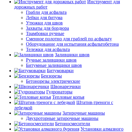
Инструмент для
дорожных работ
Грабли для асфальта
Лейки для битума
Утюжки для швов
Захваты для бордюра
Трамбовки ручные
Сменное полотно для граблей по асфальту
Оборудование для испытания асфальтобетона
Тележки для асфальта
Заливщики швов
Ручные заливщики швов
Битумные заливщики швов
Битумоварки
Бензорезы
Бетонорезы электрические
Швонарезчики
Гудронаторы
Тепловые копья
Штатив-треноги с
лебедкой
Затирочные машины
Двухроторные затирочные машины
Бетоносмесители
Установки алмазного