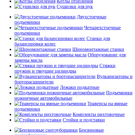
Котлы отопления
Сушилки для рук
Двухстоечные
подъемники
Четырехстоечные
подъемники
Станки для
балансировки колес
Шиномонтажные станки
Оборудование для
замены масла
Стяжки
пружин и тянущие цилиндры
Вулканизаторы и
борторасширители
Лежаки подкатные
Подъемники
ножничные автомобильные
Траверсы на ямные
подъемники
Комплекты рихтовочные
Стойки и подставки
Бензиновые