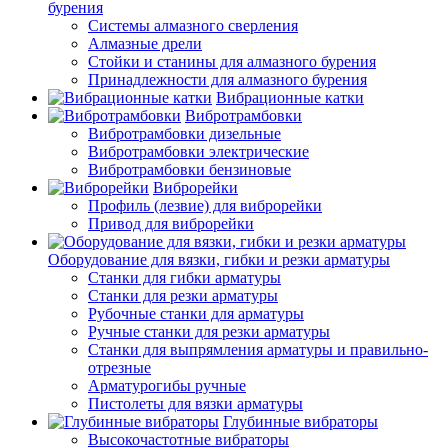
бурения
Системы алмазного сверления
Алмазные дрели
Стойки и станины для алмазного бурения
Принадлежности для алмазного бурения
Вибрационные катки
Вибротрамбовки
Вибротрамбовки дизельные
Вибротрамбовки электрические
Вибротрамбовки бензиновые
Виброрейки
Профиль (лезвие) для виброрейки
Привод для виброрейки
Оборудование для вязки, гибки и резки арматуры
Станки для гибки арматуры
Станки для резки арматуры
Рубочные станки для арматуры
Ручные станки для резки арматуры
Станки для выпрямления арматуры и правильно-
отрезные
Арматурогибы ручные
Пистолеты для вязки арматуры
Глубинные вибраторы
Высокочастотные вибраторы