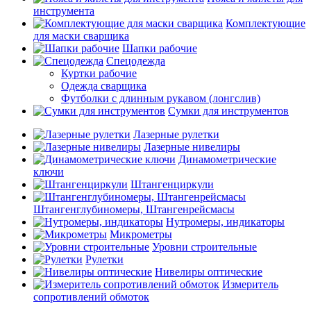
инструмента
Комплектующие
для маски сварщика
Шапки рабочие
Спецодежда
Куртки рабочие
Одежда сварщика
Футболки с длинным рукавом (лонгслив)
Сумки для инструментов
Лазерные рулетки
Лазерные нивелиры
Динамометрические
ключи
Штангенциркули
Штангенглубиномеры, Штангенрейсмасы
Нутромеры, индикаторы
Микрометры
Уровни строительные
Рулетки
Нивелиры оптические
Измеритель
сопротивлений обмоток