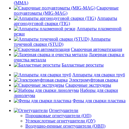
(MMA)
Сварочные
полуавтоматы (MIG-MAG)
Аппараты
аргонодуговой сварки (TIG)
Аппараты плазменной
резки
Аппараты
точечной сварки (STUD)
Сварочная автоматизация
Лазерная сварка и
очистка металла
Балластные реостаты
Аппараты для сварки труб
Электромуфтовая сварка
Сварочные экструдеры
Наборы для сварки
линолеума
Фены для сварки пластика
Огнетушители
Порошковые огнетушители (ОП)
Углекислотные огнетушители (ОУ)
Воздушно-пенные огнетушители (ОВП)