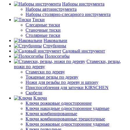
Наборы инструмента
Наборы автоинструмента
Наборы столярно-слесарного инструмента
Тиски
Слесарные тиски
Станочные тиски
Столярные тиски
Наковальни
Струбцины
Садовый инструмент
Полосогибы
Стамески, резцы,
ножи по дереву
Стамески по дереву
Токарные резцы по дереву
Ножи для резьбы по дереву и шпону
Приспособления для заточки KIRSCHEN
Скобели
Ключи
Ключи рожковые односторонние
Ключи накидные односторонние ударные
Ключи комбинированные
Ключи комбинированные трещоточные
Ключи рожковые односторонние ударные
Ключи разводные