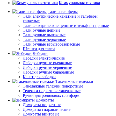
Коммунальная техника
Тали и тельферы
Тали электрические канатные и тельферы
канатные
Тали электрические цепные и тельферы цепные
Тали ручные цепные
Тали ручные рычажные
Тали ручные червячные
Тали ручные взрывобезопасные
Штанги для талей
Лебедки
Лебедки электрические
Лебедки ручные рычажные
Лебедки ручные червячные
Лебедки ручные барабанные
Канат для лебедки
Такелажные тележки
Такелажные тележки поворотные
Тележки подкатные такелажные
Ручки для роликовых платформ
Домкраты
Домкраты подкатные
Домкраты гидравлические
Домкраты винтовые