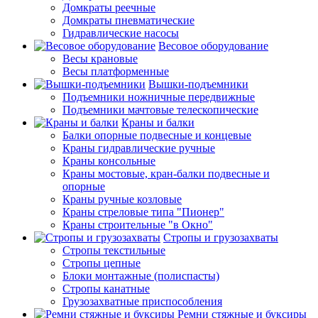
Домкраты реечные
Домкраты пневматические
Гидравлические насосы
Весовое оборудование
Весы крановые
Весы платформенные
Вышки-подъемники
Подъемники ножничные передвижные
Подъемники мачтовые телескопические
Краны и балки
Балки опорные подвесные и концевые
Краны гидравлические ручные
Краны консольные
Краны мостовые, кран-балки подвесные и
опорные
Краны ручные козловые
Краны стреловые типа "Пионер"
Краны строительные "в Окно"
Стропы и грузозахваты
Стропы текстильные
Стропы цепные
Блоки монтажные (полиспасты)
Стропы канатные
Грузозахватные приспособления
Ремни стяжные и буксиры