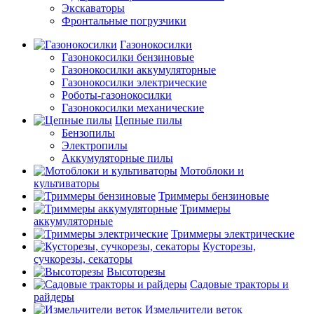
Экскаваторы
Фронтальные погрузчики
Газонокосилки
Газонокосилки бензиновые
Газонокосилки аккумуляторные
Газонокосилки электрические
Роботы-газонокосилки
Газонокосилки механические
Цепные пилы
Бензопилы
Электропилы
Аккумуляторные пилы
Мотоблоки и
культиваторы
Триммеры бензиновые
Триммеры
аккумуляторные
Триммеры электрические
Кусторезы,
сучкорезы, секаторы
Высоторезы
Садовые тракторы и
райдеры
Измельчители веток