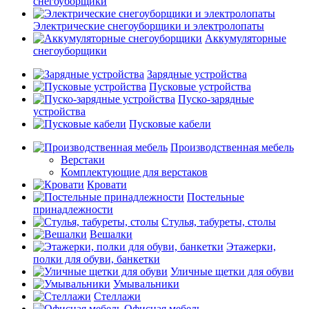
снегоуборщики
Электрические снегоуборщики и электролопаты
Аккумуляторные
снегоуборщики
Зарядные устройства
Пусковые устройства
Пуско-зарядные
устройства
Пусковые кабели
Производственная мебель
Верстаки
Комплектующие для верстаков
Кровати
Постельные
принадлежности
Стулья, табуреты, столы
Вешалки
Этажерки,
полки для обуви, банкетки
Уличные щетки для обуви
Умывальники
Стеллажи
Офисная мебель