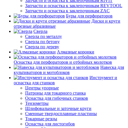
Запчасти и оснастка к заклепочникам RIVIT
Запчасти и оснастка к заклепочникам REVTOOL
Запчасти и оснастка к заклепочникам ZAC
Буры для перфораторов
Диски и круги
отрезные абразивные
Сверла
Сверла по металлу
Сверла по бетону
Сверла по дереву
Алмазные коронки
Оснастка для перфораторов и отбойных молотков
Навеска для
культиваторов и мотоблоков
Инструмент и
оснастка для станков
Центры упорные
Патроны для токарного станка
Оснастка для гибочных станков
Тензометры
Шлифовальные и заточные круги
Сменные твердосплавные пластины
Токарные резцы
Оснастка для листогибов