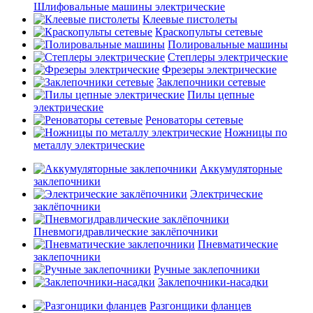
Шлифовальные машины электрические
Клеевые пистолеты
Краскопульты сетевые
Полировальные машины
Степлеры электрические
Фрезеры электрические
Заклепочники сетевые
Пилы цепные
электрические
Реноваторы сетевые
Ножницы по
металлу электрические
Аккумуляторные
заклепочники
Электрические
заклёпочники
Пневмогидравлические заклёпочники
Пневматические
заклепочники
Ручные заклепочники
Заклепочники-насадки
Разгонщики фланцев