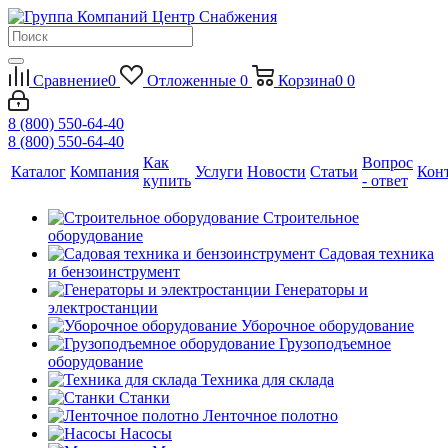
Сравнение
0
Отложенные
0
Корзина
0
0
8 (800) 550-64-40
8 (800) 550-64-40
Как
Вопрос
Каталог
Компания
Услуги
Новости
Статьи
Кон
купить
- ответ
Строительное
оборудование
Садовая техника
и бензоинструмент
Генераторы и
электростанции
Уборочное оборудование
Грузоподъемное
оборудование
Техника для склада
Станки
Ленточное полотно
Насосы