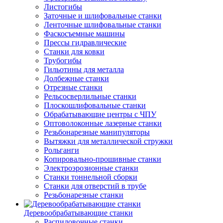
Листогибы
Заточные и шлифовальные станки
Ленточные шлифовальные станки
Фаскосъемные машины
Прессы гидравлические
Станки для ковки
Трубогибы
Гильотины для металла
Долбежные станки
Отрезные станки
Рельсосверлильные станки
Плоскошлифовальные станки
Обрабатывающие центры с ЧПУ
Оптоволоконные лазерные станки
Резьбонарезные манипуляторы
Вытяжки для металлической стружки
Рольганги
Копировально-прошивные станки
Электроэрозионные станки
Станки тоннельной сборки
Станки для отверстий в трубе
Резьбонарезные станки
Деревообрабатывающие станки
Распиловочные станки