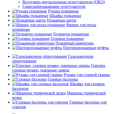
Воздушно-эмульсионные огнетушители (ОВЭ)
Самосрабатывающие огнетушители
Рукава пожарные
Шкафы пожарные
Пожарные щиты
Ящики для песка
пожарные
Гидранты пожарные
Головки пожарные
Пожарный инвентарь
Противопожарные муфты
Газосварочное
оборудование
Горелки,
газовые резаки, паяльные лампы
Рукава для газовой сварки
Газовые баллоны
Шкафы для газовых
баллонов
Машины термической
резки
Газовые баллоны для
горелок