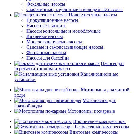
Фекальные насосы
Скважинные, глубинные и колодезные насосы
Поверхностные насосы
Циркуляционные насосы
Насосные станции
Насосы консольные и моноблочные
Вихревые насосы
Многоступенчатые насосы
Садовые и самовсасывающие насосы
Фонтанные насосы
Насосы для бассейна
Насосы для
перекачки топлива и масла
Канализационные
установки
Мотопомпы для чистой
воды
Мотопомпы для
грязной воды
Мотопомпы пожарные
Поршневые компрессоры
Безмасляные компрессоры
Винтовые компрессоры