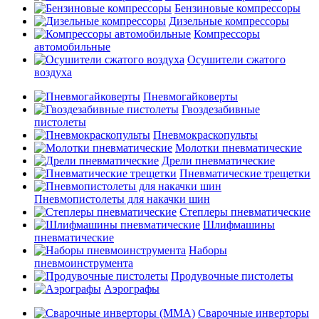
Бензиновые компрессоры
Дизельные компрессоры
Компрессоры
автомобильные
Осушители сжатого
воздуха
Пневмогайковерты
Гвоздезабивные
пистолеты
Пневмокраскопульты
Молотки пневматические
Дрели пневматические
Пневматические трещетки
Пневмопистолеты для накачки шин
Степлеры пневматические
Шлифмашины
пневматические
Наборы
пневмоинструмента
Продувочные пистолеты
Аэрографы
Сварочные инверторы