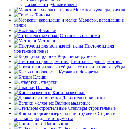
Газовые и трубные ключи
Молотки, кувалды, киянки
Топоры
Маркеры, карандаши и
мелки
Ножовки
Строительные ножи
Метчики
Пистолеты для
монтажной пены
Кордщетки ручные
Пистолеты для герметика
Пассатижи и плоскогубцы
Кусачки и бокорезы
Клещи
Отвертки
Плашки
Кисти малярные
Держатели и воротки
Валики малярные
Степлеры строительные
Ящики и
органайзеры для инструмента
Напильники
Кабелерезы ручные