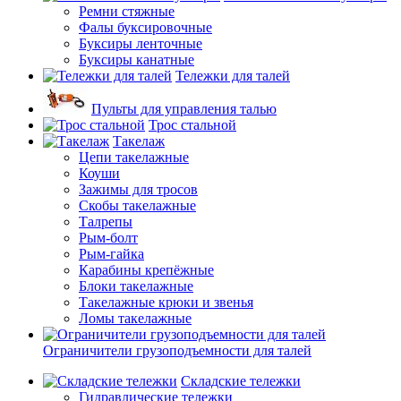
Ремни стяжные
Фалы буксировочные
Буксиры ленточные
Буксиры канатные
Тележки для талей
Пульты для управления талью
Трос стальной
Такелаж
Цепи такелажные
Коуши
Зажимы для тросов
Скобы такелажные
Талрепы
Рым-болт
Рым-гайка
Карабины крепёжные
Блоки такелажные
Такелажные крюки и звенья
Ломы такелажные
Ограничители грузоподъемности для талей
Складские тележки
Гидравлические тележки