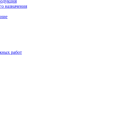
родукция
о назначения
ание
жных работ