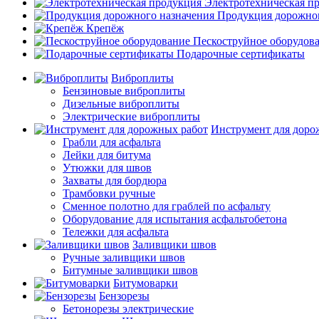
Электротехническая п
Продукция дорожног
Крепёж
Пескоструйное оборудов
Подарочные сертификаты
Виброплиты
Бензиновые виброплиты
Дизельные виброплиты
Электрические виброплиты
Инструмент для доро
Грабли для асфальта
Лейки для битума
Утюжки для швов
Захваты для бордюра
Трамбовки ручные
Сменное полотно для граблей по асфальту
Оборудование для испытания асфальтобетона
Тележки для асфальта
Заливщики швов
Ручные заливщики швов
Битумные заливщики швов
Битумоварки
Бензорезы
Бетонорезы электрические