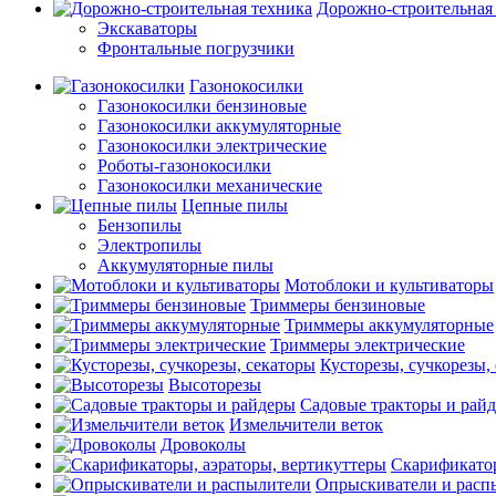
Дорожно-строительная
Экскаваторы
Фронтальные погрузчики
Газонокосилки
Газонокосилки бензиновые
Газонокосилки аккумуляторные
Газонокосилки электрические
Роботы-газонокосилки
Газонокосилки механические
Цепные пилы
Бензопилы
Электропилы
Аккумуляторные пилы
Мотоблоки и культиваторы
Триммеры бензиновые
Триммеры аккумуляторные
Триммеры электрические
Кусторезы, сучкорезы,
Высоторезы
Садовые тракторы и рай
Измельчители веток
Дровоколы
Скарификатор
Опрыскиватели и расп