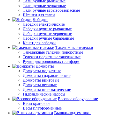
Тали ручные рычажные
Тали ручные червячные
Тали ручные взрывобезопасные
Штанги для талей
Лебедки
Лебедки электрические
Лебедки ручные рычажные
Лебедки ручные червячные
Лебедки ручные барабанные
Канат для лебедки
Такелажные тележки
Такелажные тележки поворотные
Тележки подкатные такелажные
Ручки для роликовых платформ
Домкраты
Домкраты подкатные
Домкраты гидравлические
Домкраты винтовые
Домкраты реечные
Домкраты пневматические
Гидравлические насосы
Весовое оборудование
Весы крановые
Весы платформенные
Вышки-подъемники