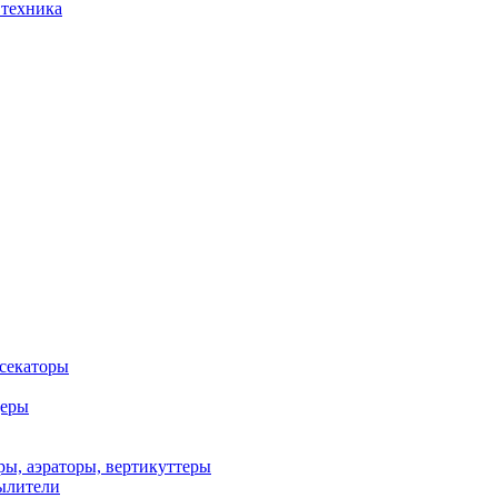
 техника
 секаторы
деры
ы, аэраторы, вертикуттеры
ылители