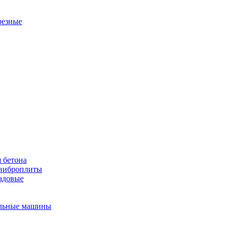
резные
 бетона
виброплиты
садовые
льные машины