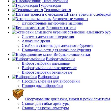
Швонарезчики
Гудронаторы
Тепловые копья
Штатив-треноги с лебедко
Затирочные машины
Двухроторные затирочные машины
Бетоносмесители
Установки алмазного бур
Системы алмазного сверления
Алмазные дрели
Стойки и станины для алмазного бурения
Принадлежности для алмазного бурения
Вибрационные катки
Вибротрамбовки
Вибротрамбовки дизельные
Вибротрамбовки электрические
Вибротрамбовки бензиновые
Виброрейки
Профиль (лезвие) для виброрейки
Привод для виброрейки
Оборудование для вязки, гибки и резки арматуры
Станки для гибки арматуры
Станки для резки арматуры