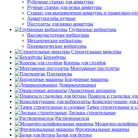
Рубочные станки для арматуры
Ручные станки для резки арматуры
Станки для выпрямления арматуры и правильно-от
Арматурогибы ручные
Пистолеты для вязки арматуры
Глубинные вибраторы
Высокочастотные вибраторы
Механические вибраторы
Пневматические вибраторы
Строительные миксеры
Бензобуры
Коперы для столбов
Монтажные пистолеты
Плиткорезы
Бордюрные машины
Демаркировщики
Окрасочные аппараты
Правила и гладилки для
Комплектующие для 
Тачки строительные и 
Люльки строительные
Растворонасосы
Мозаично-шлифова
Фрезеровальные машины
Бадья для бетона