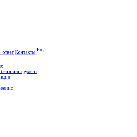
Ещё
- ответ
Контакты
ие
и бензоинструмент
анции
ование