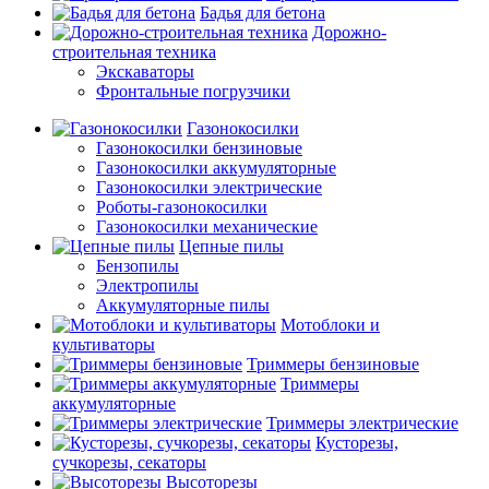
Бадья для бетона
Дорожно-
строительная техника
Экскаваторы
Фронтальные погрузчики
Газонокосилки
Газонокосилки бензиновые
Газонокосилки аккумуляторные
Газонокосилки электрические
Роботы-газонокосилки
Газонокосилки механические
Цепные пилы
Бензопилы
Электропилы
Аккумуляторные пилы
Мотоблоки и
культиваторы
Триммеры бензиновые
Триммеры
аккумуляторные
Триммеры электрические
Кусторезы,
сучкорезы, секаторы
Высоторезы