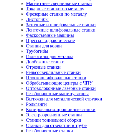
Магнитные сверлильные станки
Токарные станки по металлу
Фрезерные станки по металлу
Листогибы
Заточные и шлифовальные станки
Ленточные шлифовальные станки
Фаскосъемные машины
Прессы гидравлические
Станки для ковки
Трубогибы
Гильотины для металла
Долбежные станки
Отрезные станки
Рельсосверлильные станки
Плоскошлифовальные станки
Обрабатывающие центры с ЧПУ
Оптоволоконные лазерные станки
Резьбонарезные манипуляторы
Вытяжки для металлической стружки
Рольганги
Копировально-прошивные станки
Электроэрозионные станки
Станки тоннельной сборки
Станки для отверстий в трубе
Резьбонарезные станки