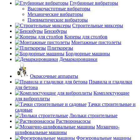
Глубинные вибраторы
Высокочастотные вибраторы
Механические вибраторы
Пневматические вибраторы
Строительные миксеры
Бензобуры
Коперы для столбов
Монтажные пистолеты
Плиткорезы
Бордюрные машины
Демаркировщики
Окрасочные аппараты
Правила и гладилки
для бетона
Комплектующие
для виброплиты
Тачки строительные и
садовые
Люльки строительные
Растворонасосы
Мозаично-
шлифовальные машины
Фрезеровальные машины