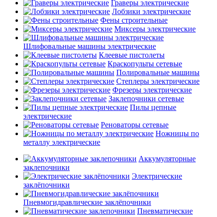
Граверы электрические
Лобзики электрические
Фены строительные
Миксеры электрические
Шлифовальные машины электрические
Клеевые пистолеты
Краскопульты сетевые
Полировальные машины
Степлеры электрические
Фрезеры электрические
Заклепочники сетевые
Пилы цепные
электрические
Реноваторы сетевые
Ножницы по
металлу электрические
Аккумуляторные
заклепочники
Электрические
заклёпочники
Пневмогидравлические заклёпочники
Пневматические