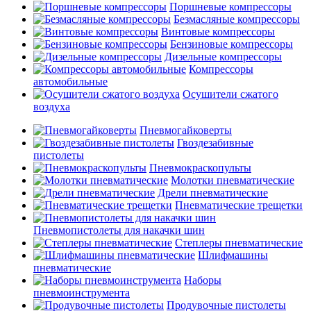
Поршневые компрессоры
Безмасляные компрессоры
Винтовые компрессоры
Бензиновые компрессоры
Дизельные компрессоры
Компрессоры
автомобильные
Осушители сжатого
воздуха
Пневмогайковерты
Гвоздезабивные
пистолеты
Пневмокраскопульты
Молотки пневматические
Дрели пневматические
Пневматические трещетки
Пневмопистолеты для накачки шин
Степлеры пневматические
Шлифмашины
пневматические
Наборы
пневмоинструмента
Продувочные пистолеты