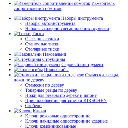
Измеритель
сопротивлений обмоток
Наборы инструмента
Наборы автоинструмента
Наборы столярно-слесарного инструмента
Тиски
Слесарные тиски
Станочные тиски
Столярные тиски
Наковальни
Струбцины
Садовый инструмент
Полосогибы
Стамески, резцы,
ножи по дереву
Стамески по дереву
Токарные резцы по дереву
Ножи для резьбы по дереву и шпону
Приспособления для заточки KIRSCHEN
Скобели
Ключи
Ключи рожковые односторонние
Ключи накидные односторонние ударные
Ключи комбинированные