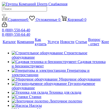
Сравнение
0
Отложенные
0
Корзина
0
0
8 (800) 550-64-40
8 (800) 550-64-40
Как
Вопрос
Каталог
Компания
Услуги
Новости
Статьи
Кон
купить
- ответ
Строительное
оборудование
Садовая техника
и бензоинструмент
Генераторы и
электростанции
Уборочное оборудование
Грузоподъемное
оборудование
Техника для склада
Станки
Ленточное полотно
Насосы