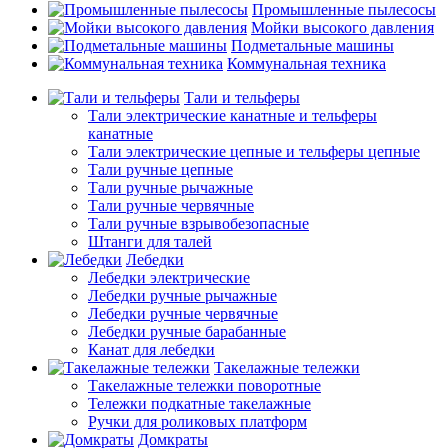
Промышленные пылесосы
Мойки высокого давления
Подметальные машины
Коммунальная техника
Тали и тельферы
Тали электрические канатные и тельферы
канатные
Тали электрические цепные и тельферы цепные
Тали ручные цепные
Тали ручные рычажные
Тали ручные червячные
Тали ручные взрывобезопасные
Штанги для талей
Лебедки
Лебедки электрические
Лебедки ручные рычажные
Лебедки ручные червячные
Лебедки ручные барабанные
Канат для лебедки
Такелажные тележки
Такелажные тележки поворотные
Тележки подкатные такелажные
Ручки для роликовых платформ
Домкраты