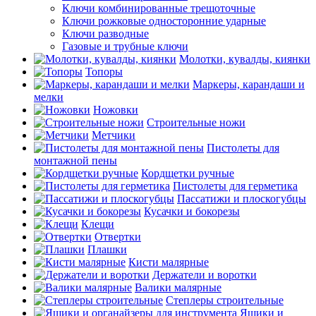
Ключи комбинированные трещоточные
Ключи рожковые односторонние ударные
Ключи разводные
Газовые и трубные ключи
Молотки, кувалды, киянки
Топоры
Маркеры, карандаши и
мелки
Ножовки
Строительные ножи
Метчики
Пистолеты для
монтажной пены
Кордщетки ручные
Пистолеты для герметика
Пассатижи и плоскогубцы
Кусачки и бокорезы
Клещи
Отвертки
Плашки
Кисти малярные
Держатели и воротки
Валики малярные
Степлеры строительные
Ящики и