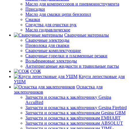
Масло для компрессоров и пневмоинструмента
Присадки
Масло для смазки цепи бензопил
Смазки
Средства для очистки рук
Масло гидравлическое
Сварочные материалы
Сварочные электроды
Проволока для сварки
Сварочные комплектующие
Сварочные горелки и плазменные резаки
Вольфрамовые электроды
Антипригарные жидкости и травильные пасты
СОЖ
Круги лепестковые для
УШМ
Оснастка для
заклепочников
Запчасти и оснастка к заклёпочнику Gesipa
AccuBird
Запчасти и оснастка к заклёпочнику Gesipa Firebird
Запчасти и оснастка к заклёпочникам Gesipa GBM
Запчасти и оснастка к заклёпочникам EMHART
Запчасти и оснастка к заклепочникам ABSOLUT
Запчасти и оснастка к заклепочникам TIME-