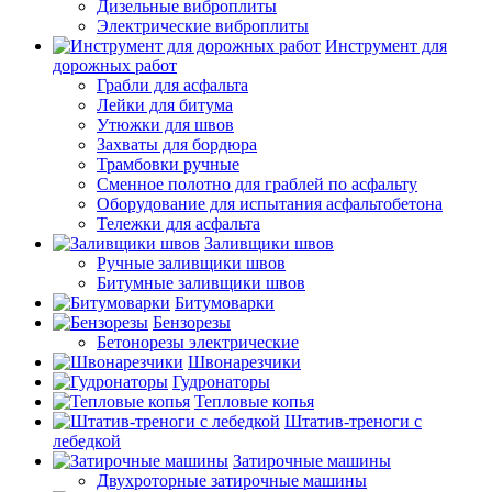
Дизельные виброплиты
Электрические виброплиты
Инструмент для
дорожных работ
Грабли для асфальта
Лейки для битума
Утюжки для швов
Захваты для бордюра
Трамбовки ручные
Сменное полотно для граблей по асфальту
Оборудование для испытания асфальтобетона
Тележки для асфальта
Заливщики швов
Ручные заливщики швов
Битумные заливщики швов
Битумоварки
Бензорезы
Бетонорезы электрические
Швонарезчики
Гудронаторы
Тепловые копья
Штатив-треноги с
лебедкой
Затирочные машины
Двухроторные затирочные машины