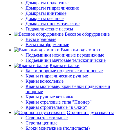
Домкраты подкатные
Домкраты гидравлические
Домкраты винтовые
Домкраты реечные
Домкраты пневматические
Гидравлические насосы
Весовое оборудование
Весы крановые
Весы платформенные
Вышки-подъемники
Подъемники ножничные передвижные
Подъемники мачтовые телескопические
Краны и балки
Балки опорные подвесные и концевые
Краны гидравлические ручные
Краны консольные
Краны мостовые, кран-балки подвесные и
опорные
Краны ручные козловые
Краны стреловые типа "Пионер"
Краны строительные "в Окно"
Стропы и грузозахваты
Стропы текстильные
Стропы цепные
Блоки монтажные (полиспасты)