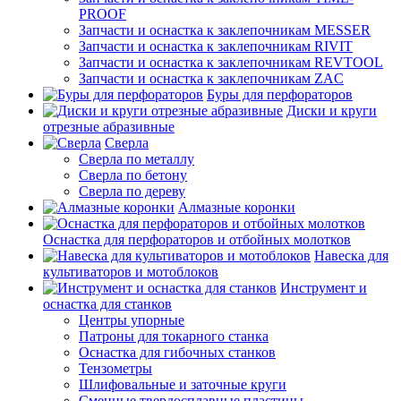
PROOF
Запчасти и оснастка к заклепочникам MESSER
Запчасти и оснастка к заклепочникам RIVIT
Запчасти и оснастка к заклепочникам REVTOOL
Запчасти и оснастка к заклепочникам ZAC
Буры для перфораторов
Диски и круги
отрезные абразивные
Сверла
Сверла по металлу
Сверла по бетону
Сверла по дереву
Алмазные коронки
Оснастка для перфораторов и отбойных молотков
Навеска для
культиваторов и мотоблоков
Инструмент и
оснастка для станков
Центры упорные
Патроны для токарного станка
Оснастка для гибочных станков
Тензометры
Шлифовальные и заточные круги
Сменные твердосплавные пластины