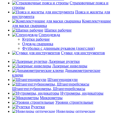
Страховочные пояса и
стропы
Пояса и жилеты для
инструмента
Комплектующие
для маски сварщика
Шапки рабочие
Спецодежда
Куртки рабочие
Одежда сварщика
Футболки с длинным рукавом (лонгслив)
Сумки для инструментов
Лазерные рулетки
Лазерные нивелиры
Динамометрические
ключи
Штангенциркули
Штангенглубиномеры, Штангенрейсмасы
Нутромеры, индикаторы
Микрометры
Уровни строительные
Рулетки
Нивелиры оптические