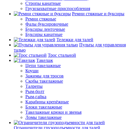
Стропы канатные
Грузозахватные приспособления
Ремни стяжные и буксиры
Ремни стяжные
Фалы буксировочные
Буксиры ленточные
Буксиры канатные
Тележки для талей
Пульты для управления
талью
Трос стальной
Такелаж
Цепи такелажные
Коуши
Зажимы для тросов
Скобы такелажные
Талрепы
Рым-болт
Рым-гайка
Карабины крепёжные
Блоки такелажные
Такелажные крюки и звенья
Ломы такелажные
Ограничители грузоподъемности для талей