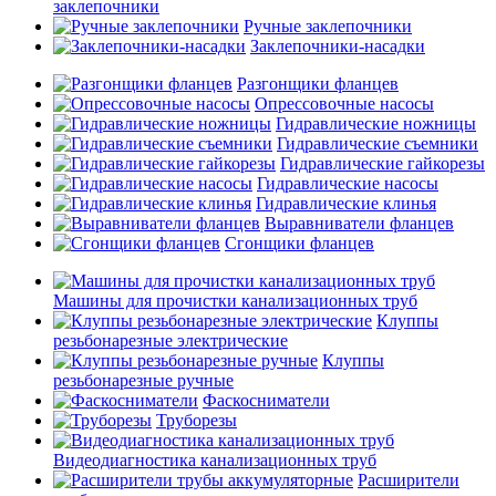
заклепочники
Ручные заклепочники
Заклепочники-насадки
Разгонщики фланцев
Опрессовочные насосы
Гидравлические ножницы
Гидравлические съемники
Гидравлические гайкорезы
Гидравлические насосы
Гидравлические клинья
Выравниватели фланцев
Сгонщики фланцев
Машины для прочистки канализационных труб
Клуппы
резьбонарезные электрические
Клуппы
резьбонарезные ручные
Фаскосниматели
Труборезы
Видеодиагностика канализационных труб
Расширители