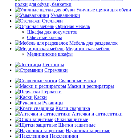
полки для обуви, банкетки
Уличные щетки для обуви
Умывальники
Стеллажи
Офисная мебель
Шкафы для документов
Офисные кресла
Мебель для раздевалок
Медицинская мебель
Медицинские шкафы
Лестницы
Стремянки
Сварочные маски
Маски и респираторы
Перчатки
Каски
Рукавицы
Краги сварщика
Аптечки и антисептики
Очки защитные
Щитки защитные
Наушники защитные
Наколенники