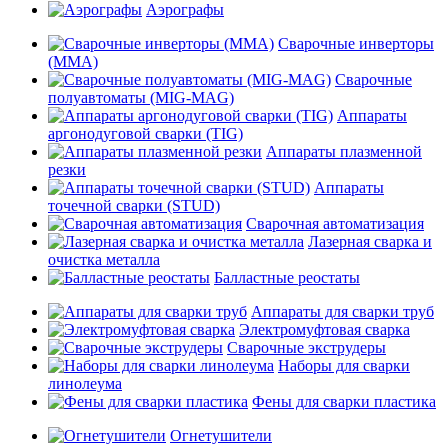
Аэрографы
Сварочные инверторы
(MMA)
Сварочные
полуавтоматы (MIG-MAG)
Аппараты
аргонодуговой сварки (TIG)
Аппараты плазменной
резки
Аппараты
точечной сварки (STUD)
Сварочная автоматизация
Лазерная сварка и
очистка металла
Балластные реостаты
Аппараты для сварки труб
Электромуфтовая сварка
Сварочные экструдеры
Наборы для сварки
линолеума
Фены для сварки пластика
Огнетушители