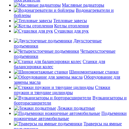
Масляные радиаторы
Водонагреватели и
бойлеры
Тепловые завесы
Котлы отопления
Сушилки для рук
Двухстоечные
подъемники
Четырехстоечные
подъемники
Станки для
балансировки колес
Шиномонтажные станки
Оборудование для
замены масла
Стяжки
пружин и тянущие цилиндры
Вулканизаторы и
борторасширители
Лежаки подкатные
Подъемники
ножничные автомобильные
Траверсы на ямные
подъемники