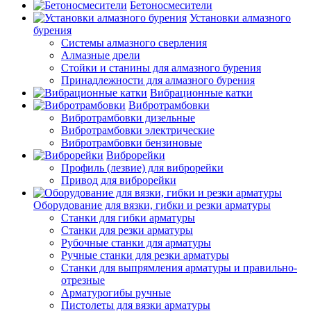
Бетоносмесители
Установки алмазного
бурения
Системы алмазного сверления
Алмазные дрели
Стойки и станины для алмазного бурения
Принадлежности для алмазного бурения
Вибрационные катки
Вибротрамбовки
Вибротрамбовки дизельные
Вибротрамбовки электрические
Вибротрамбовки бензиновые
Виброрейки
Профиль (лезвие) для виброрейки
Привод для виброрейки
Оборудование для вязки, гибки и резки арматуры
Станки для гибки арматуры
Станки для резки арматуры
Рубочные станки для арматуры
Ручные станки для резки арматуры
Станки для выпрямления арматуры и правильно-
отрезные
Арматурогибы ручные
Пистолеты для вязки арматуры