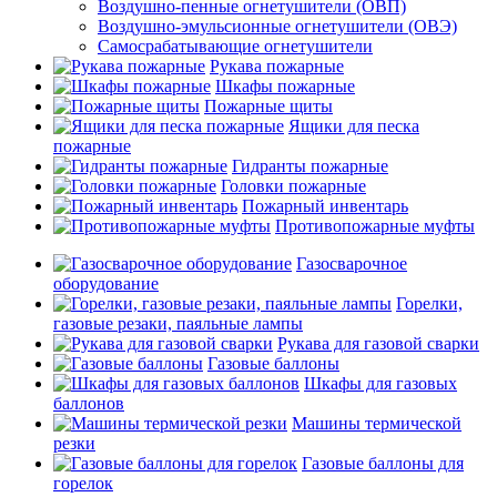
Воздушно-пенные огнетушители (ОВП)
Воздушно-эмульсионные огнетушители (ОВЭ)
Самосрабатывающие огнетушители
Рукава пожарные
Шкафы пожарные
Пожарные щиты
Ящики для песка
пожарные
Гидранты пожарные
Головки пожарные
Пожарный инвентарь
Противопожарные муфты
Газосварочное
оборудование
Горелки,
газовые резаки, паяльные лампы
Рукава для газовой сварки
Газовые баллоны
Шкафы для газовых
баллонов
Машины термической
резки
Газовые баллоны для
горелок