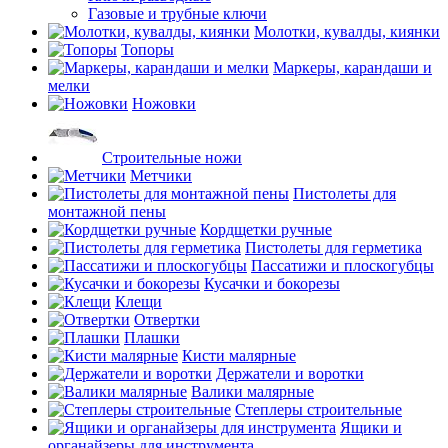
Газовые и трубные ключи
Молотки, кувалды, киянки
Топоры
Маркеры, карандаши и
мелки
Ножовки
Строительные ножи
Метчики
Пистолеты для
монтажной пены
Кордщетки ручные
Пистолеты для герметика
Пассатижи и плоскогубцы
Кусачки и бокорезы
Клещи
Отвертки
Плашки
Кисти малярные
Держатели и воротки
Валики малярные
Степлеры строительные
Ящики и
органайзеры для инструмента