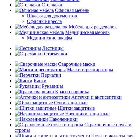
Стеллажи
Офисная мебель
Шкафы для документов
Офисные кресла
Мебель для раздевалок
Медицинская мебель
Медицинские шкафы
Лестницы
Стремянки
Сварочные маски
Маски и респираторы
Перчатки
Каски
Рукавицы
Краги сварщика
Аптечки и антисептики
Очки защитные
Щитки защитные
Наушники защитные
Наколенники
Страховочные пояса и
стропы
Пояса и жилеты для