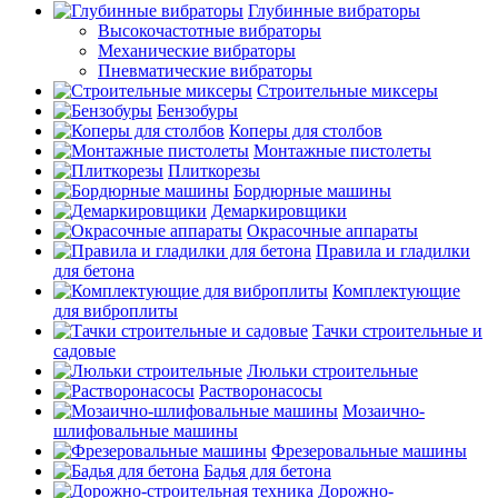
Глубинные вибраторы
Высокочастотные вибраторы
Механические вибраторы
Пневматические вибраторы
Строительные миксеры
Бензобуры
Коперы для столбов
Монтажные пистолеты
Плиткорезы
Бордюрные машины
Демаркировщики
Окрасочные аппараты
Правила и гладилки
для бетона
Комплектующие
для виброплиты
Тачки строительные и
садовые
Люльки строительные
Растворонасосы
Мозаично-
шлифовальные машины
Фрезеровальные машины
Бадья для бетона
Дорожно-