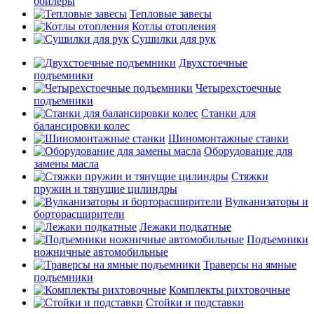
бойлеры
Тепловые завесы
Котлы отопления
Сушилки для рук
Двухстоечные
подъемники
Четырехстоечные
подъемники
Станки для
балансировки колес
Шиномонтажные станки
Оборудование для
замены масла
Стяжки
пружин и тянущие цилиндры
Вулканизаторы и
борторасширители
Лежаки подкатные
Подъемники
ножничные автомобильные
Траверсы на ямные
подъемники
Комплекты рихтовочные
Стойки и подставки