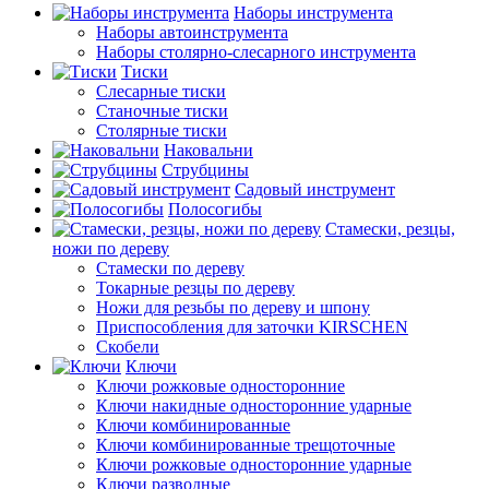
Наборы инструмента
Наборы автоинструмента
Наборы столярно-слесарного инструмента
Тиски
Слесарные тиски
Станочные тиски
Столярные тиски
Наковальни
Струбцины
Садовый инструмент
Полосогибы
Стамески, резцы,
ножи по дереву
Стамески по дереву
Токарные резцы по дереву
Ножи для резьбы по дереву и шпону
Приспособления для заточки KIRSCHEN
Скобели
Ключи
Ключи рожковые односторонние
Ключи накидные односторонние ударные
Ключи комбинированные
Ключи комбинированные трещоточные
Ключи рожковые односторонние ударные
Ключи разводные