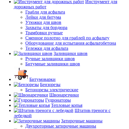
Инструмент для
дорожных работ
Грабли для асфальта
Лейки для битума
Утюжки для швов
Захваты для бордюра
Трамбовки ручные
Сменное полотно для граблей по асфальту
Оборудование для испытания асфальтобетона
Тележки для асфальта
Заливщики швов
Ручные заливщики швов
Битумные заливщики швов
Битумоварки
Бензорезы
Бетонорезы электрические
Швонарезчики
Гудронаторы
Тепловые копья
Штатив-треноги с
лебедкой
Затирочные машины
Двухроторные затирочные машины