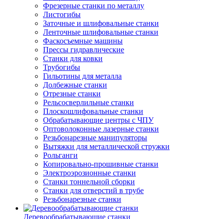
Фрезерные станки по металлу
Листогибы
Заточные и шлифовальные станки
Ленточные шлифовальные станки
Фаскосъемные машины
Прессы гидравлические
Станки для ковки
Трубогибы
Гильотины для металла
Долбежные станки
Отрезные станки
Рельсосверлильные станки
Плоскошлифовальные станки
Обрабатывающие центры с ЧПУ
Оптоволоконные лазерные станки
Резьбонарезные манипуляторы
Вытяжки для металлической стружки
Рольганги
Копировально-прошивные станки
Электроэрозионные станки
Станки тоннельной сборки
Станки для отверстий в трубе
Резьбонарезные станки
Деревообрабатывающие станки