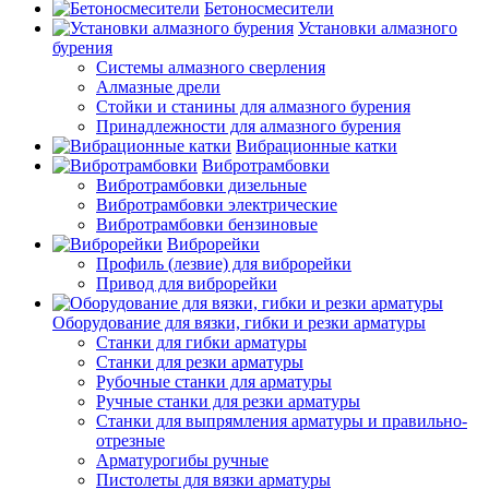
Бетоносмесители
Установки алмазного
бурения
Системы алмазного сверления
Алмазные дрели
Стойки и станины для алмазного бурения
Принадлежности для алмазного бурения
Вибрационные катки
Вибротрамбовки
Вибротрамбовки дизельные
Вибротрамбовки электрические
Вибротрамбовки бензиновые
Виброрейки
Профиль (лезвие) для виброрейки
Привод для виброрейки
Оборудование для вязки, гибки и резки арматуры
Станки для гибки арматуры
Станки для резки арматуры
Рубочные станки для арматуры
Ручные станки для резки арматуры
Станки для выпрямления арматуры и правильно-
отрезные
Арматурогибы ручные
Пистолеты для вязки арматуры