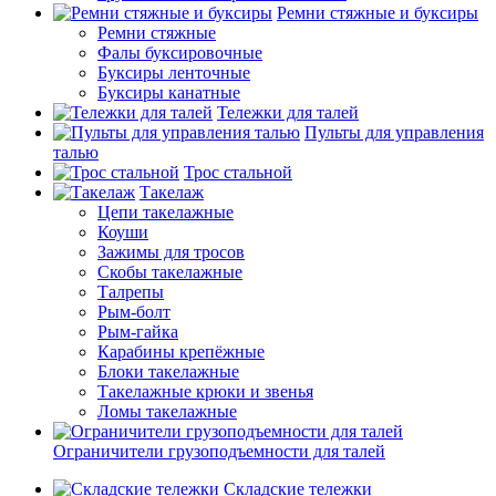
Ремни стяжные и буксиры
Ремни стяжные
Фалы буксировочные
Буксиры ленточные
Буксиры канатные
Тележки для талей
Пульты для управления
талью
Трос стальной
Такелаж
Цепи такелажные
Коуши
Зажимы для тросов
Скобы такелажные
Талрепы
Рым-болт
Рым-гайка
Карабины крепёжные
Блоки такелажные
Такелажные крюки и звенья
Ломы такелажные
Ограничители грузоподъемности для талей
Складские тележки