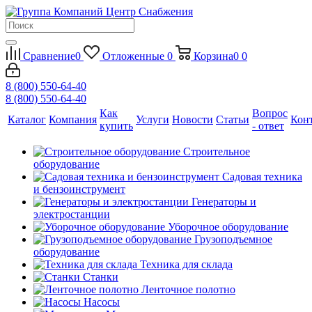
Сравнение
0
Отложенные
0
Корзина
0
0
8 (800) 550-64-40
8 (800) 550-64-40
Как
Вопрос
Каталог
Компания
Услуги
Новости
Статьи
Кон
купить
- ответ
Строительное
оборудование
Садовая техника
и бензоинструмент
Генераторы и
электростанции
Уборочное оборудование
Грузоподъемное
оборудование
Техника для склада
Станки
Ленточное полотно
Насосы