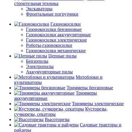
строительная техника
Экскаваторы
Фронтальные погрузчики
Газонокосилки
Газонокосилки бензиновые
Газонокосилки аккумуляторные
Газонокосилки электрические
Роботы-газонокосилки
Газонокосилки механические
Цепные пилы
Бензопилы
Электропилы
Аккумуляторные пилы
Мотоблоки и
культиваторы
Триммеры бензиновые
Триммеры
аккумуляторные
Триммеры электрические
Кусторезы,
сучкорезы, секаторы
Высоторезы
Садовые тракторы и
райдеры