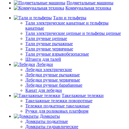
Подметальные машины
Коммунальная техника
Тали и тельферы
Тали электрические канатные и тельферы
канатные
Тали электрические цепные и тельферы цепные
Тали ручные цепные
Тали ручные рычажные
Тали ручные червячные
Тали ручные взрывобезопасные
Штанги для талей
Лебедки
Лебедки электрические
Лебедки ручные рычажные
Лебедки ручные червячные
Лебедки ручные барабанные
Канат для лебедки
Такелажные тележки
Такелажные тележки поворотные
Тележки подкатные такелажные
Ручки для роликовых платформ
Домкраты
Домкраты подкатные
Домкраты гидравлические