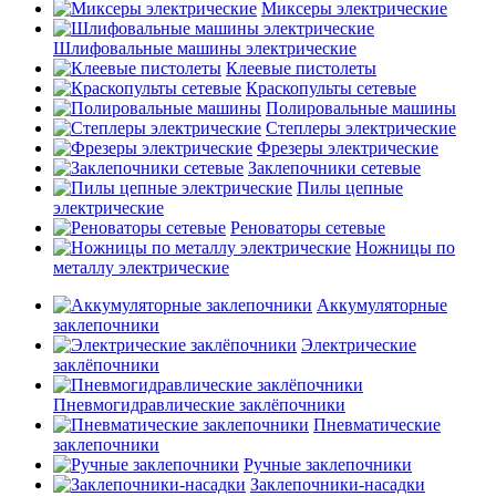
Миксеры электрические
Шлифовальные машины электрические
Клеевые пистолеты
Краскопульты сетевые
Полировальные машины
Степлеры электрические
Фрезеры электрические
Заклепочники сетевые
Пилы цепные
электрические
Реноваторы сетевые
Ножницы по
металлу электрические
Аккумуляторные
заклепочники
Электрические
заклёпочники
Пневмогидравлические заклёпочники
Пневматические
заклепочники
Ручные заклепочники
Заклепочники-насадки