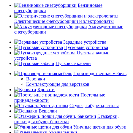
Бензиновые
снегоуборщики
Электрические снегоуборщики и электролопаты
Аккумуляторные
снегоуборщики
Зарядные устройства
Пусковые устройства
Пуско-зарядные
устройства
Пусковые кабели
Производственная мебель
Верстаки
Комплектующие для верстаков
Кровати
Постельные
принадлежности
Стулья, табуреты, столы
Вешалки
Этажерки,
полки для обуви, банкетки
Уличные щетки для обуви
Умывальники