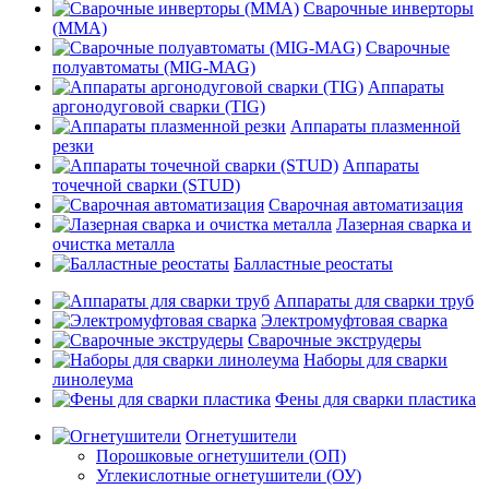
Сварочные инверторы
(MMA)
Сварочные
полуавтоматы (MIG-MAG)
Аппараты
аргонодуговой сварки (TIG)
Аппараты плазменной
резки
Аппараты
точечной сварки (STUD)
Сварочная автоматизация
Лазерная сварка и
очистка металла
Балластные реостаты
Аппараты для сварки труб
Электромуфтовая сварка
Сварочные экструдеры
Наборы для сварки
линолеума
Фены для сварки пластика
Огнетушители
Порошковые огнетушители (ОП)
Углекислотные огнетушители (ОУ)