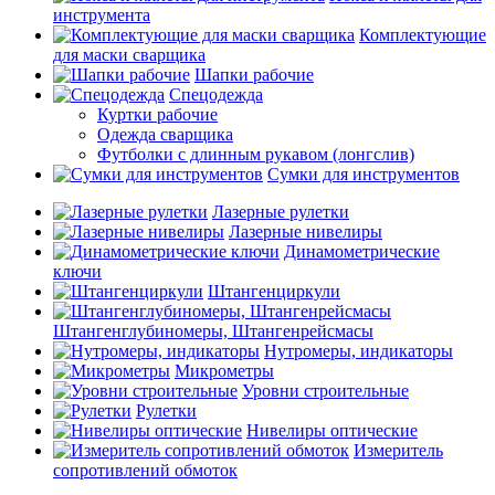
инструмента
Комплектующие
для маски сварщика
Шапки рабочие
Спецодежда
Куртки рабочие
Одежда сварщика
Футболки с длинным рукавом (лонгслив)
Сумки для инструментов
Лазерные рулетки
Лазерные нивелиры
Динамометрические
ключи
Штангенциркули
Штангенглубиномеры, Штангенрейсмасы
Нутромеры, индикаторы
Микрометры
Уровни строительные
Рулетки
Нивелиры оптические
Измеритель
сопротивлений обмоток