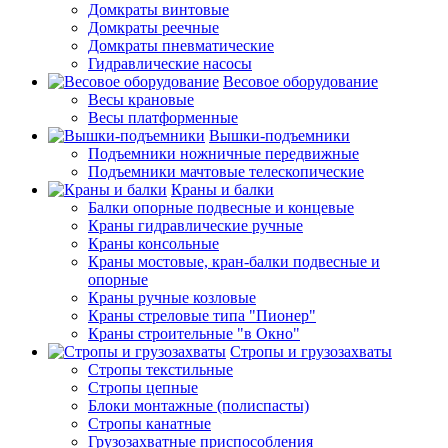
Домкраты винтовые
Домкраты реечные
Домкраты пневматические
Гидравлические насосы
Весовое оборудование
Весы крановые
Весы платформенные
Вышки-подъемники
Подъемники ножничные передвижные
Подъемники мачтовые телескопические
Краны и балки
Балки опорные подвесные и концевые
Краны гидравлические ручные
Краны консольные
Краны мостовые, кран-балки подвесные и
опорные
Краны ручные козловые
Краны стреловые типа "Пионер"
Краны строительные "в Окно"
Стропы и грузозахваты
Стропы текстильные
Стропы цепные
Блоки монтажные (полиспасты)
Стропы канатные
Грузозахватные приспособления