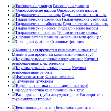
Разгонщики фланцев
Опрессовочные насосы
Гидравлические ножницы
Гидравлические съемники
Гидравлические гайкорезы
Гидравлические насосы
Гидравлические клинья
Выравниватели фланцев
Сгонщики фланцев
Машины для прочистки канализационных труб
Клуппы
резьбонарезные электрические
Клуппы
резьбонарезные ручные
Фаскосниматели
Труборезы
Видеодиагностика канализационных труб
Расширители
трубы аккумуляторные
Бензиновые двигатели