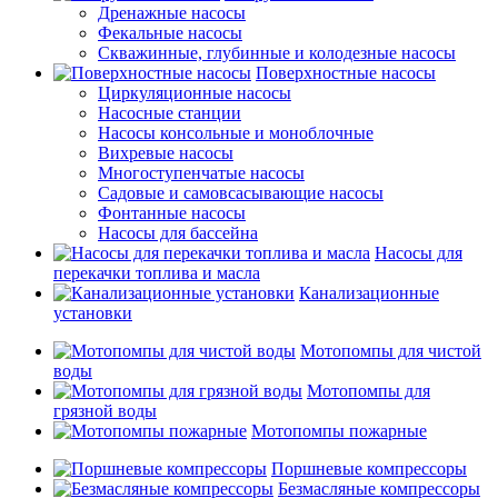
Дренажные насосы
Фекальные насосы
Скважинные, глубинные и колодезные насосы
Поверхностные насосы
Циркуляционные насосы
Насосные станции
Насосы консольные и моноблочные
Вихревые насосы
Многоступенчатые насосы
Садовые и самовсасывающие насосы
Фонтанные насосы
Насосы для бассейна
Насосы для
перекачки топлива и масла
Канализационные
установки
Мотопомпы для чистой
воды
Мотопомпы для
грязной воды
Мотопомпы пожарные
Поршневые компрессоры
Безмасляные компрессоры