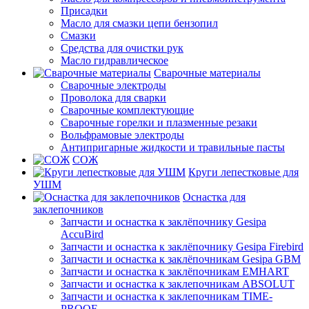
Присадки
Масло для смазки цепи бензопил
Смазки
Средства для очистки рук
Масло гидравлическое
Сварочные материалы
Сварочные электроды
Проволока для сварки
Сварочные комплектующие
Сварочные горелки и плазменные резаки
Вольфрамовые электроды
Антипригарные жидкости и травильные пасты
СОЖ
Круги лепестковые для
УШМ
Оснастка для
заклепочников
Запчасти и оснастка к заклёпочнику Gesipa
AccuBird
Запчасти и оснастка к заклёпочнику Gesipa Firebird
Запчасти и оснастка к заклёпочникам Gesipa GBM
Запчасти и оснастка к заклёпочникам EMHART
Запчасти и оснастка к заклепочникам ABSOLUT
Запчасти и оснастка к заклепочникам TIME-
PROOF