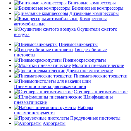
Винтовые компрессоры
Бензиновые компрессоры
Дизельные компрессоры
Компрессоры
автомобильные
Осушители сжатого
воздуха
Пневмогайковерты
Гвоздезабивные
пистолеты
Пневмокраскопульты
Молотки пневматические
Дрели пневматические
Пневматические трещетки
Пневмопистолеты для накачки шин
Степлеры пневматические
Шлифмашины
пневматические
Наборы
пневмоинструмента
Продувочные пистолеты
Аэрографы