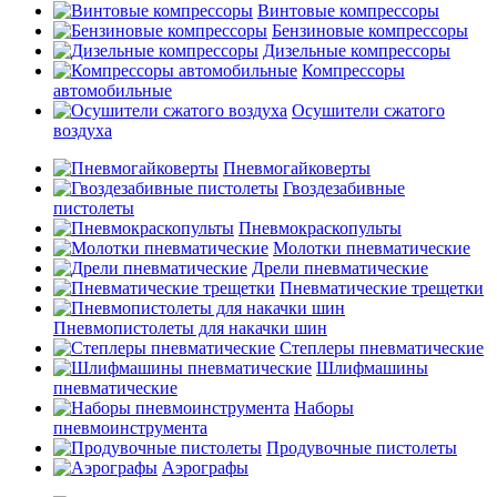
Винтовые компрессоры
Бензиновые компрессоры
Дизельные компрессоры
Компрессоры
автомобильные
Осушители сжатого
воздуха
Пневмогайковерты
Гвоздезабивные
пистолеты
Пневмокраскопульты
Молотки пневматические
Дрели пневматические
Пневматические трещетки
Пневмопистолеты для накачки шин
Степлеры пневматические
Шлифмашины
пневматические
Наборы
пневмоинструмента
Продувочные пистолеты
Аэрографы