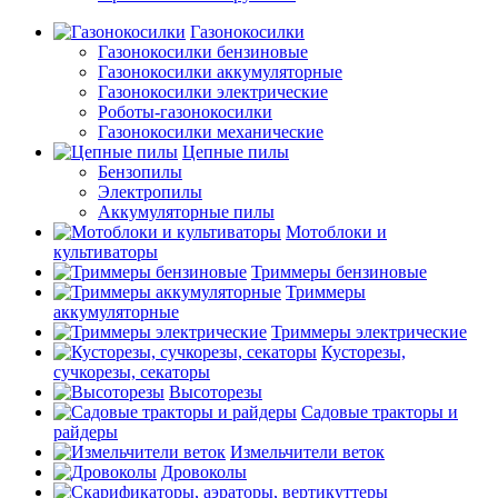
Газонокосилки
Газонокосилки бензиновые
Газонокосилки аккумуляторные
Газонокосилки электрические
Роботы-газонокосилки
Газонокосилки механические
Цепные пилы
Бензопилы
Электропилы
Аккумуляторные пилы
Мотоблоки и
культиваторы
Триммеры бензиновые
Триммеры
аккумуляторные
Триммеры электрические
Кусторезы,
сучкорезы, секаторы
Высоторезы
Садовые тракторы и
райдеры
Измельчители веток
Дровоколы