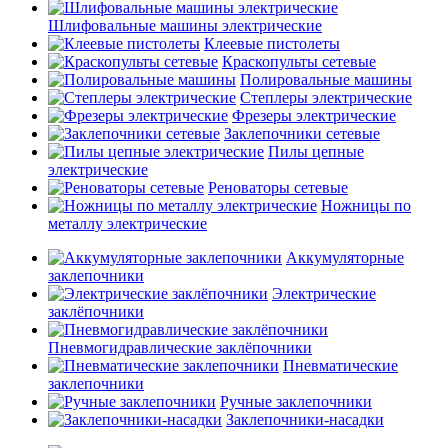
Шлифовальные машины электрические
Клеевые пистолеты
Краскопульты сетевые
Полировальные машины
Степлеры электрические
Фрезеры электрические
Заклепочники сетевые
Пилы цепные
электрические
Реноваторы сетевые
Ножницы по
металлу электрические
Аккумуляторные
заклепочники
Электрические
заклёпочники
Пневмогидравлические заклёпочники
Пневматические
заклепочники
Ручные заклепочники
Заклепочники-насадки