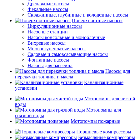
Дренажные насосы
Фекальные насосы
Скважинные, глубинные и колодезные насосы
Поверхностные насосы
Циркуляционные насосы
Насосные станции
Насосы консольные и моноблочные
Вихревые насосы
Многоступенчатые насосы
Садовые и самовсасывающие насосы
Фонтанные насосы
Насосы для бассейна
Насосы для
перекачки топлива и масла
Канализационные
установки
Мотопомпы для чистой
воды
Мотопомпы для
грязной воды
Мотопомпы пожарные
Поршневые компрессоры
Безмасляные компрессоры