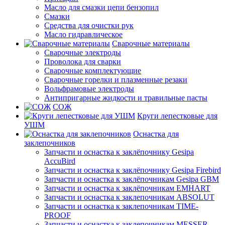
Масло для смазки цепи бензопил
Смазки
Средства для очистки рук
Масло гидравлическое
Сварочные материалы
Сварочные электроды
Проволока для сварки
Сварочные комплектующие
Сварочные горелки и плазменные резаки
Вольфрамовые электроды
Антипригарные жидкости и травильные пасты
СОЖ
Круги лепестковые для
УШМ
Оснастка для
заклепочников
Запчасти и оснастка к заклёпочнику Gesipa
AccuBird
Запчасти и оснастка к заклёпочнику Gesipa Firebird
Запчасти и оснастка к заклёпочникам Gesipa GBM
Запчасти и оснастка к заклёпочникам EMHART
Запчасти и оснастка к заклепочникам ABSOLUT
Запчасти и оснастка к заклепочникам TIME-
PROOF
Запчасти и оснастка к заклепочникам MESSER