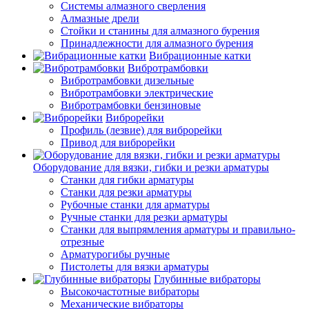
Системы алмазного сверления
Алмазные дрели
Стойки и станины для алмазного бурения
Принадлежности для алмазного бурения
Вибрационные катки
Вибротрамбовки
Вибротрамбовки дизельные
Вибротрамбовки электрические
Вибротрамбовки бензиновые
Виброрейки
Профиль (лезвие) для виброрейки
Привод для виброрейки
Оборудование для вязки, гибки и резки арматуры
Станки для гибки арматуры
Станки для резки арматуры
Рубочные станки для арматуры
Ручные станки для резки арматуры
Станки для выпрямления арматуры и правильно-
отрезные
Арматурогибы ручные
Пистолеты для вязки арматуры
Глубинные вибраторы
Высокочастотные вибраторы
Механические вибраторы