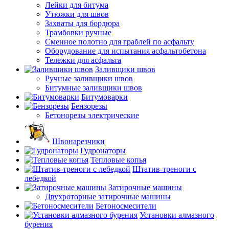
Лейки для битума
Утюжки для швов
Захваты для бордюра
Трамбовки ручные
Сменное полотно для граблей по асфальту
Оборудование для испытания асфальтобетона
Тележки для асфальта
Заливщики швов
Ручные заливщики швов
Битумные заливщики швов
Битумоварки
Бензорезы
Бетонорезы электрические
Швонарезчики
Гудронаторы
Тепловые копья
Штатив-треноги с
лебедкой
Затирочные машины
Двухроторные затирочные машины
Бетоносмесители
Установки алмазного
бурения