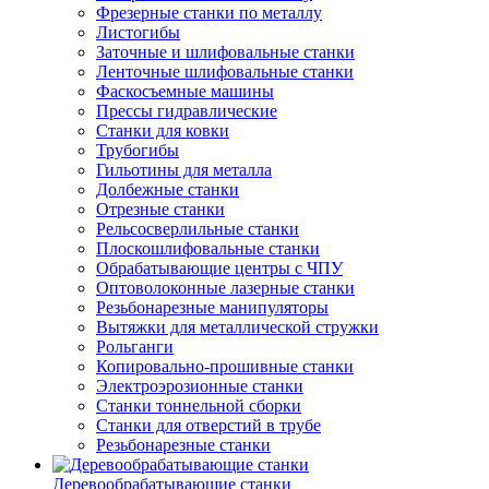
Фрезерные станки по металлу
Листогибы
Заточные и шлифовальные станки
Ленточные шлифовальные станки
Фаскосъемные машины
Прессы гидравлические
Станки для ковки
Трубогибы
Гильотины для металла
Долбежные станки
Отрезные станки
Рельсосверлильные станки
Плоскошлифовальные станки
Обрабатывающие центры с ЧПУ
Оптоволоконные лазерные станки
Резьбонарезные манипуляторы
Вытяжки для металлической стружки
Рольганги
Копировально-прошивные станки
Электроэрозионные станки
Станки тоннельной сборки
Станки для отверстий в трубе
Резьбонарезные станки
Деревообрабатывающие станки