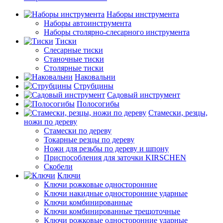
Наборы инструмента
Наборы автоинструмента
Наборы столярно-слесарного инструмента
Тиски
Слесарные тиски
Станочные тиски
Столярные тиски
Наковальни
Струбцины
Садовый инструмент
Полосогибы
Стамески, резцы,
ножи по дереву
Стамески по дереву
Токарные резцы по дереву
Ножи для резьбы по дереву и шпону
Приспособления для заточки KIRSCHEN
Скобели
Ключи
Ключи рожковые односторонние
Ключи накидные односторонние ударные
Ключи комбинированные
Ключи комбинированные трещоточные
Ключи рожковые односторонние ударные