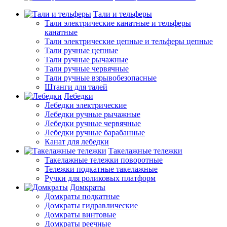
Тали и тельферы
Тали электрические канатные и тельферы
канатные
Тали электрические цепные и тельферы цепные
Тали ручные цепные
Тали ручные рычажные
Тали ручные червячные
Тали ручные взрывобезопасные
Штанги для талей
Лебедки
Лебедки электрические
Лебедки ручные рычажные
Лебедки ручные червячные
Лебедки ручные барабанные
Канат для лебедки
Такелажные тележки
Такелажные тележки поворотные
Тележки подкатные такелажные
Ручки для роликовых платформ
Домкраты
Домкраты подкатные
Домкраты гидравлические
Домкраты винтовые
Домкраты реечные