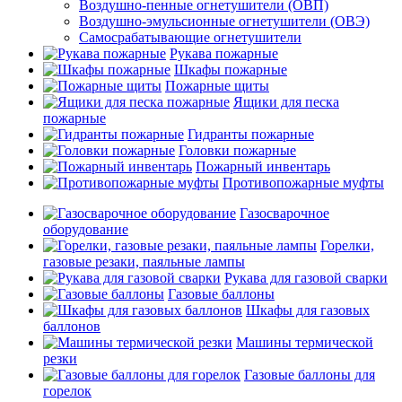
Воздушно-пенные огнетушители (ОВП)
Воздушно-эмульсионные огнетушители (ОВЭ)
Самосрабатывающие огнетушители
Рукава пожарные
Шкафы пожарные
Пожарные щиты
Ящики для песка
пожарные
Гидранты пожарные
Головки пожарные
Пожарный инвентарь
Противопожарные муфты
Газосварочное
оборудование
Горелки,
газовые резаки, паяльные лампы
Рукава для газовой сварки
Газовые баллоны
Шкафы для газовых
баллонов
Машины термической
резки
Газовые баллоны для
горелок