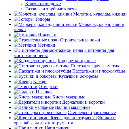
Ключи разводные
Газовые и трубные ключи
Молотки, кувалды, киянки
Топоры
Маркеры, карандаши и
мелки
Ножовки
Строительные ножи
Метчики
Пистолеты для
монтажной пены
Кордщетки ручные
Пистолеты для герметика
Пассатижи и плоскогубцы
Кусачки и бокорезы
Клещи
Отвертки
Плашки
Кисти малярные
Держатели и воротки
Валики малярные
Степлеры строительные
Ящики и
органайзеры для инструмента
Напильники