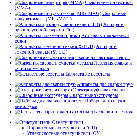
Сварочные инверторы
(MMA)
Сварочные
полуавтоматы (MIG-MAG)
Аппараты
аргонодуговой сварки (TIG)
Аппараты плазменной
резки
Аппараты
точечной сварки (STUD)
Сварочная автоматизация
Лазерная сварка и
очистка металла
Балластные реостаты
Аппараты для сварки труб
Электромуфтовая сварка
Сварочные экструдеры
Наборы для сварки
линолеума
Фены для сварки пластика
Огнетушители
Порошковые огнетушители (ОП)
Углекислотные огнетушители (ОУ)