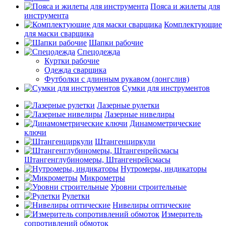
Пояса и жилеты для
инструмента
Комплектующие
для маски сварщика
Шапки рабочие
Спецодежда
Куртки рабочие
Одежда сварщика
Футболки с длинным рукавом (лонгслив)
Сумки для инструментов
Лазерные рулетки
Лазерные нивелиры
Динамометрические
ключи
Штангенциркули
Штангенглубиномеры, Штангенрейсмасы
Нутромеры, индикаторы
Микрометры
Уровни строительные
Рулетки
Нивелиры оптические
Измеритель
сопротивлений обмоток