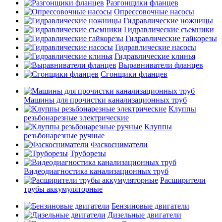
Разгонщики фланцев
Опрессовочные насосы
Гидравлические ножницы
Гидравлические съемники
Гидравлические гайкорезы
Гидравлические насосы
Гидравлические клинья
Выравниватели фланцев
Сгонщики фланцев
Машины для прочистки канализационных труб
Клуппы
резьбонарезные электрические
Клуппы
резьбонарезные ручные
Фаскосниматели
Труборезы
Видеодиагностика канализационных труб
Расширители
трубы аккумуляторные
Бензиновые двигатели
Дизельные двигатели