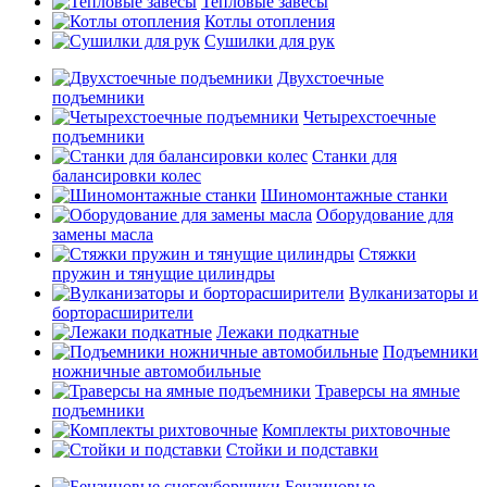
Тепловые завесы
Котлы отопления
Сушилки для рук
Двухстоечные
подъемники
Четырехстоечные
подъемники
Станки для
балансировки колес
Шиномонтажные станки
Оборудование для
замены масла
Стяжки
пружин и тянущие цилиндры
Вулканизаторы и
борторасширители
Лежаки подкатные
Подъемники
ножничные автомобильные
Траверсы на ямные
подъемники
Комплекты рихтовочные
Стойки и подставки
Бензиновые