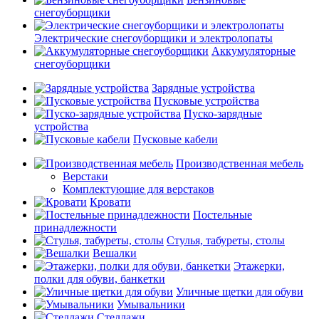
снегоуборщики
Электрические снегоуборщики и электролопаты
Аккумуляторные
снегоуборщики
Зарядные устройства
Пусковые устройства
Пуско-зарядные
устройства
Пусковые кабели
Производственная мебель
Верстаки
Комплектующие для верстаков
Кровати
Постельные
принадлежности
Стулья, табуреты, столы
Вешалки
Этажерки,
полки для обуви, банкетки
Уличные щетки для обуви
Умывальники
Стеллажи