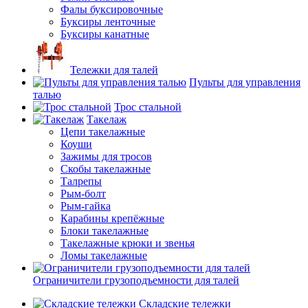
Фалы буксировочные
Буксиры ленточные
Буксиры канатные
Тележки для талей
Пульты для управления
талью
Трос стальной
Такелаж
Цепи такелажные
Коуши
Зажимы для тросов
Скобы такелажные
Талрепы
Рым-болт
Рым-гайка
Карабины крепёжные
Блоки такелажные
Такелажные крюки и звенья
Ломы такелажные
Ограничители грузоподъемности для талей
Складские тележки