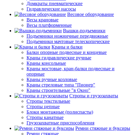
Домкраты пневматические
Гидравлические насосы
Весовое оборудование
Весы крановые
Весы платформенные
Вышки-подъемники
Подъемники ножничные передвижные
Подъемники мачтовые телескопические
Краны и балки
Балки опорные подвесные и концевые
Краны гидравлические ручные
Краны консольные
Краны мостовые, кран-балки подвесные и
опорные
Краны ручные козловые
Краны стреловые типа "Пионер"
Краны строительные "в Окно"
Стропы и грузозахваты
Стропы текстильные
Стропы цепные
Блоки монтажные (полиспасты)
Стропы канатные
Грузозахватные приспособления
Ремни стяжные и буксиры
Ремни стяжные