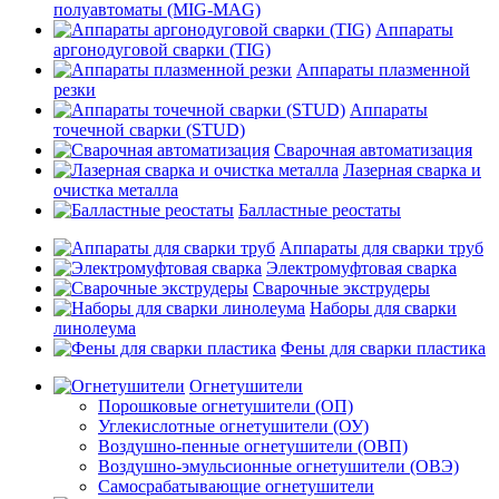
полуавтоматы (MIG-MAG)
Аппараты
аргонодуговой сварки (TIG)
Аппараты плазменной
резки
Аппараты
точечной сварки (STUD)
Сварочная автоматизация
Лазерная сварка и
очистка металла
Балластные реостаты
Аппараты для сварки труб
Электромуфтовая сварка
Сварочные экструдеры
Наборы для сварки
линолеума
Фены для сварки пластика
Огнетушители
Порошковые огнетушители (ОП)
Углекислотные огнетушители (ОУ)
Воздушно-пенные огнетушители (ОВП)
Воздушно-эмульсионные огнетушители (ОВЭ)
Самосрабатывающие огнетушители