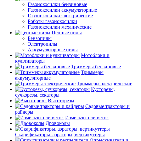
Газонокосилки бензиновые
Газонокосилки аккумуляторные
Газонокосилки электрические
Роботы-газонокосилки
Газонокосилки механические
Цепные пилы
Бензопилы
Электропилы
Аккумуляторные пилы
Мотоблоки и
культиваторы
Триммеры бензиновые
Триммеры
аккумуляторные
Триммеры электрические
Кусторезы,
сучкорезы, секаторы
Высоторезы
Садовые тракторы и
райдеры
Измельчители веток
Дровоколы
Скарификаторы, аэраторы, вертикуттеры
Опрыскиватели и