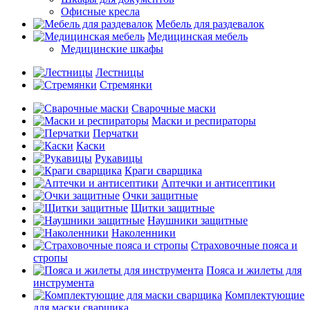
Офисные кресла
Мебель для раздевалок
Медицинская мебель
Медицинские шкафы
Лестницы
Стремянки
Сварочные маски
Маски и респираторы
Перчатки
Каски
Рукавицы
Краги сварщика
Аптечки и антисептики
Очки защитные
Щитки защитные
Наушники защитные
Наколенники
Страховочные пояса и
стропы
Пояса и жилеты для
инструмента
Комплектующие
для маски сварщика