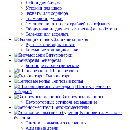
Лейки для битума
Утюжки для швов
Захваты для бордюра
Трамбовки ручные
Сменное полотно для граблей по асфальту
Оборудование для испытания асфальтобетона
Тележки для асфальта
Заливщики швов
Ручные заливщики швов
Битумные заливщики швов
Битумоварки
Бензорезы
Бетонорезы электрические
Швонарезчики
Гудронаторы
Тепловые копья
Штатив-треноги с
лебедкой
Затирочные машины
Двухроторные затирочные машины
Бетоносмесители
Установки алмазного
бурения
Системы алмазного сверления
Алмазные дрели