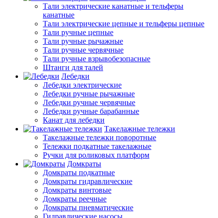
Тали электрические канатные и тельферы
канатные
Тали электрические цепные и тельферы цепные
Тали ручные цепные
Тали ручные рычажные
Тали ручные червячные
Тали ручные взрывобезопасные
Штанги для талей
Лебедки
Лебедки электрические
Лебедки ручные рычажные
Лебедки ручные червячные
Лебедки ручные барабанные
Канат для лебедки
Такелажные тележки
Такелажные тележки поворотные
Тележки подкатные такелажные
Ручки для роликовых платформ
Домкраты
Домкраты подкатные
Домкраты гидравлические
Домкраты винтовые
Домкраты реечные
Домкраты пневматические
Гидравлические насосы