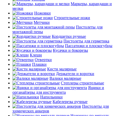
Маркеры, карандаши и
мелки
Ножовки
Строительные ножи
Метчики
Пистолеты для
монтажной пены
Кордщетки ручные
Пистолеты для герметика
Пассатижи и плоскогубцы
Кусачки и бокорезы
Клещи
Отвертки
Плашки
Кисти малярные
Держатели и воротки
Валики малярные
Степлеры строительные
Ящики и
органайзеры для инструмента
Напильники
Кабелерезы ручные
Пистолеты для
химических анкеров
Ножницы по металлу