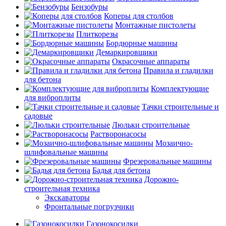
Бензобуры
Коперы для столбов
Монтажные пистолеты
Плиткорезы
Бордюрные машины
Демаркировщики
Окрасочные аппараты
Правила и гладилки
для бетона
Комплектующие
для виброплиты
Тачки строительные и
садовые
Люльки строительные
Растворонасосы
Мозаично-
шлифовальные машины
Фрезеровальные машины
Бадья для бетона
Дорожно-
строительная техника
Экскаваторы
Фронтальные погрузчики
Газонокосилки