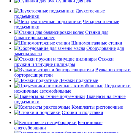
Сушилки для рук
Двухстоечные
подъемники
Четырехстоечные
подъемники
Станки для
балансировки колес
Шиномонтажные станки
Оборудование для
замены масла
Стяжки
пружин и тянущие цилиндры
Вулканизаторы и
борторасширители
Лежаки подкатные
Подъемники
ножничные автомобильные
Траверсы на ямные
подъемники
Комплекты рихтовочные
Стойки и подставки
Бензиновые
снегоуборщики