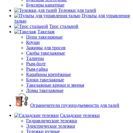
Буксиры канатные
Тележки для талей
Пульты для управления
талью
Трос стальной
Такелаж
Цепи такелажные
Коуши
Зажимы для тросов
Скобы такелажные
Талрепы
Рым-болт
Рым-гайка
Карабины крепёжные
Блоки такелажные
Такелажные крюки и звенья
Ломы такелажные
Ограничители грузоподъемности для талей
Складские тележки
Гидравлические тележки
Электрические тележки
Тележки ручные