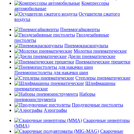
Компрессоры
автомобильные
Осушители сжатого
воздуха
Пневмогайковерты
Гвоздезабивные
пистолеты
Пневмокраскопульты
Молотки пневматические
Дрели пневматические
Пневматические трещетки
Пневмопистолеты для накачки шин
Степлеры пневматические
Шлифмашины
пневматические
Наборы
пневмоинструмента
Продувочные пистолеты
Аэрографы
Сварочные инверторы
(MMA)
Сварочные