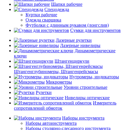
Шапки рабочие
Спецодежда
Куртки рабочие
Одежда сварщика
Футболки с длинным рукавом (лонгслив)
Сумки для инструментов
Лазерные рулетки
Лазерные нивелиры
Динамометрические
ключи
Штангенциркули
Штангенглубиномеры, Штангенрейсмасы
Нутромеры, индикаторы
Микрометры
Уровни строительные
Рулетки
Нивелиры оптические
Измеритель
сопротивлений обмоток
Наборы инструмента
Наборы автоинструмента
Наборы столярно-слесарного инструмента