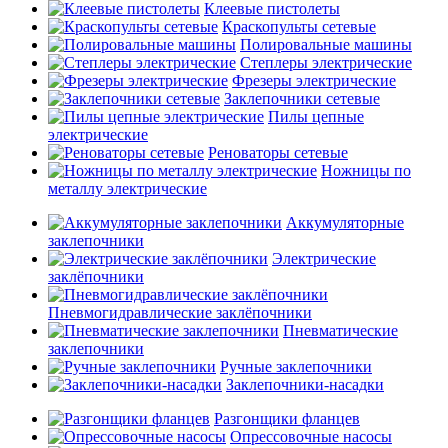
Клеевые пистолеты
Краскопульты сетевые
Полировальные машины
Степлеры электрические
Фрезеры электрические
Заклепочники сетевые
Пилы цепные
электрические
Реноваторы сетевые
Ножницы по
металлу электрические
Аккумуляторные
заклепочники
Электрические
заклёпочники
Пневмогидравлические заклёпочники
Пневматические
заклепочники
Ручные заклепочники
Заклепочники-насадки
Разгонщики фланцев
Опрессовочные насосы