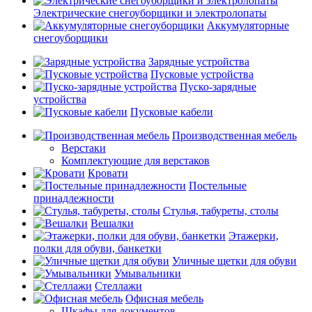
Электрические снегоуборщики и электролопаты
Аккумуляторные
снегоуборщики
Зарядные устройства
Пусковые устройства
Пуско-зарядные
устройства
Пусковые кабели
Производственная мебель
Верстаки
Комплектующие для верстаков
Кровати
Постельные
принадлежности
Стулья, табуреты, столы
Вешалки
Этажерки,
полки для обуви, банкетки
Уличные щетки для обуви
Умывальники
Стеллажи
Офисная мебель
Шкафы для документов