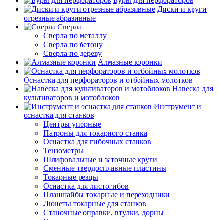
Буры для перфораторов
Диски и круги
отрезные абразивные
Сверла
Сверла по металлу
Сверла по бетону
Сверла по дереву
Алмазные коронки
Оснастка для перфораторов и отбойных молотков
Навеска для
культиваторов и мотоблоков
Инструмент и
оснастка для станков
Центры упорные
Патроны для токарного станка
Оснастка для гибочных станков
Тензометры
Шлифовальные и заточные круги
Сменные твердосплавные пластины
Токарные резцы
Оснастка для листогибов
Планшайбы токарные и переходники
Люнеты токарные для станков
Станочные оправки, втулки, дорны