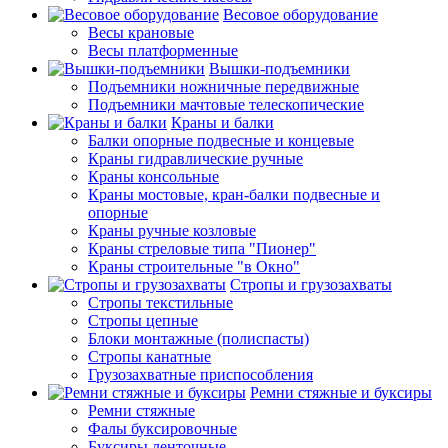
Весовое оборудование
Весы крановые
Весы платформенные
Вышки-подъемники
Подъемники ножничные передвижные
Подъемники мачтовые телескопические
Краны и балки
Балки опорные подвесные и концевые
Краны гидравлические ручные
Краны консольные
Краны мостовые, кран-балки подвесные и
опорные
Краны ручные козловые
Краны стреловые типа "Пионер"
Краны строительные "в Окно"
Стропы и грузозахваты
Стропы текстильные
Стропы цепные
Блоки монтажные (полиспасты)
Стропы канатные
Грузозахватные приспособления
Ремни стяжные и буксиры
Ремни стяжные
Фалы буксировочные
Буксиры ленточные