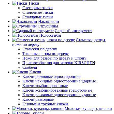
Тиски
Слесарные тиски
Станочные тиски
Столярные тиски
Наковальни
Струбцины
Садовый инструмент
Полосогибы
Стамески, резцы,
ножи по дереву
Стамески по дереву
Токарные резцы по дереву
Ножи для резьбы по дереву и шпону
Приспособления для заточки KIRSCHEN
Скобели
Ключи
Ключи рожковые односторонние
Ключи накидные односторонние ударные
Ключи комбинированные
Ключи комбинированные трещоточные
Ключи рожковые односторонние ударные
Ключи разводные
Газовые и трубные ключи
Молотки, кувалды, киянки
Топоры