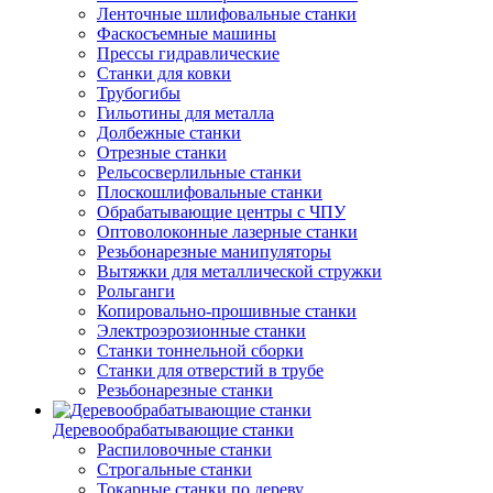
Ленточные шлифовальные станки
Фаскосъемные машины
Прессы гидравлические
Станки для ковки
Трубогибы
Гильотины для металла
Долбежные станки
Отрезные станки
Рельсосверлильные станки
Плоскошлифовальные станки
Обрабатывающие центры с ЧПУ
Оптоволоконные лазерные станки
Резьбонарезные манипуляторы
Вытяжки для металлической стружки
Рольганги
Копировально-прошивные станки
Электроэрозионные станки
Станки тоннельной сборки
Станки для отверстий в трубе
Резьбонарезные станки
Деревообрабатывающие станки
Распиловочные станки
Строгальные станки
Токарные станки по дереву