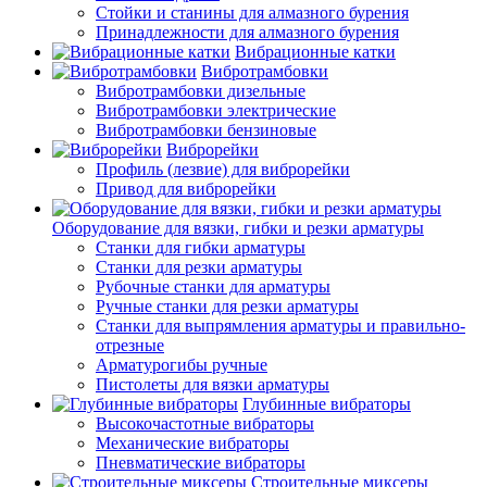
Стойки и станины для алмазного бурения
Принадлежности для алмазного бурения
Вибрационные катки
Вибротрамбовки
Вибротрамбовки дизельные
Вибротрамбовки электрические
Вибротрамбовки бензиновые
Виброрейки
Профиль (лезвие) для виброрейки
Привод для виброрейки
Оборудование для вязки, гибки и резки арматуры
Станки для гибки арматуры
Станки для резки арматуры
Рубочные станки для арматуры
Ручные станки для резки арматуры
Станки для выпрямления арматуры и правильно-
отрезные
Арматурогибы ручные
Пистолеты для вязки арматуры
Глубинные вибраторы
Высокочастотные вибраторы
Механические вибраторы
Пневматические вибраторы
Строительные миксеры