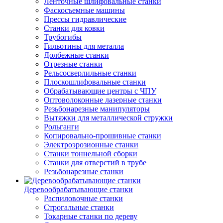
Ленточные шлифовальные станки
Фаскосъемные машины
Прессы гидравлические
Станки для ковки
Трубогибы
Гильотины для металла
Долбежные станки
Отрезные станки
Рельсосверлильные станки
Плоскошлифовальные станки
Обрабатывающие центры с ЧПУ
Оптоволоконные лазерные станки
Резьбонарезные манипуляторы
Вытяжки для металлической стружки
Рольганги
Копировально-прошивные станки
Электроэрозионные станки
Станки тоннельной сборки
Станки для отверстий в трубе
Резьбонарезные станки
Деревообрабатывающие станки
Распиловочные станки
Строгальные станки
Токарные станки по дереву