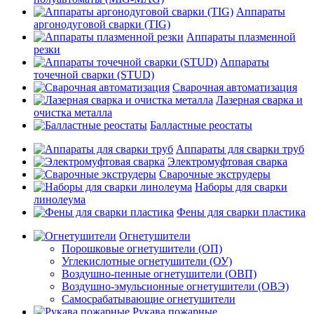
Аппараты
аргонодуговой сварки (TIG)
Аппараты плазменной
резки
Аппараты
точечной сварки (STUD)
Сварочная автоматизация
Лазерная сварка и
очистка металла
Балластные реостаты
Аппараты для сварки труб
Электромуфтовая сварка
Сварочные экструдеры
Наборы для сварки
линолеума
Фены для сварки пластика
Огнетушители
Порошковые огнетушители (ОП)
Углекислотные огнетушители (ОУ)
Воздушно-пенные огнетушители (ОВП)
Воздушно-эмульсионные огнетушители (ОВЭ)
Самосрабатывающие огнетушители
Рукава пожарные