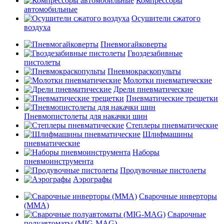
Компрессоры
автомобильные
Осушители сжатого
воздуха
Пневмогайковерты
Гвоздезабивные
пистолеты
Пневмокраскопульты
Молотки пневматические
Дрели пневматические
Пневматические трещетки
Пневмопистолеты для накачки шин
Степлеры пневматические
Шлифмашины
пневматические
Наборы
пневмоинструмента
Продувочные пистолеты
Аэрографы
Сварочные инверторы
(MMA)
Сварочные
полуавтоматы (MIG-MAG)