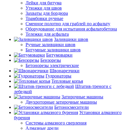
Лейки для битума
Утюжки для швов
Захваты для бордюра
Трамбовки ручные
Сменное полотно для граблей по асфальту
Оборудование для испытания асфальтобетона
Тележки для асфальта
Заливщики швов
Ручные заливщики швов
Битумные заливщики швов
Битумоварки
Бензорезы
Бетонорезы электрические
Швонарезчики
Гудронаторы
Тепловые копья
Штатив-треноги с
лебедкой
Затирочные машины
Двухроторные затирочные машины
Бетоносмесители
Установки алмазного
бурения
Системы алмазного сверления
Алмазные дрели