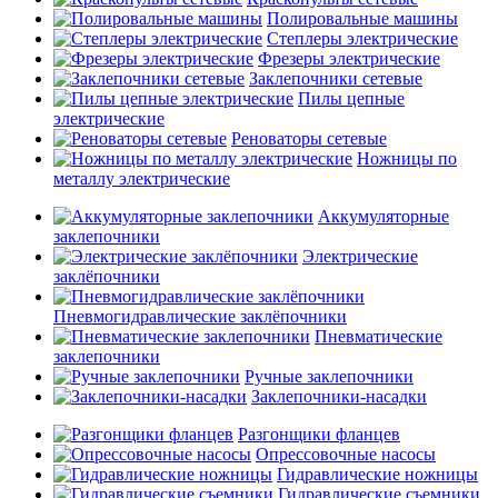
Полировальные машины
Степлеры электрические
Фрезеры электрические
Заклепочники сетевые
Пилы цепные
электрические
Реноваторы сетевые
Ножницы по
металлу электрические
Аккумуляторные
заклепочники
Электрические
заклёпочники
Пневмогидравлические заклёпочники
Пневматические
заклепочники
Ручные заклепочники
Заклепочники-насадки
Разгонщики фланцев
Опрессовочные насосы
Гидравлические ножницы
Гидравлические съемники