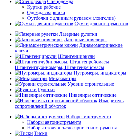
Спецодежда
Куртки рабочие
Одежда сварщика
Футболки с длинным рукавом (лонгслив)
Сумки для инструментов
Лазерные рулетки
Лазерные нивелиры
Динамометрические
ключи
Штангенциркули
Штангенглубиномеры, Штангенрейсмасы
Нутромеры, индикаторы
Микрометры
Уровни строительные
Рулетки
Нивелиры оптические
Измеритель
сопротивлений обмоток
Наборы инструмента
Наборы автоинструмента
Наборы столярно-слесарного инструмента
Тиски