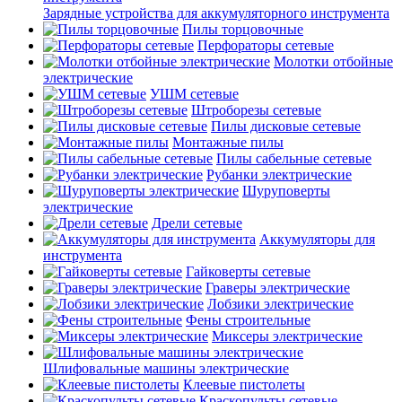
Зарядные устройства для аккумуляторного инструмента
Пилы торцовочные
Перфораторы сетевые
Молотки отбойные
электрические
УШМ сетевые
Штроборезы сетевые
Пилы дисковые сетевые
Монтажные пилы
Пилы сабельные сетевые
Рубанки электрические
Шуруповерты
электрические
Дрели сетевые
Аккумуляторы для
инструмента
Гайковерты сетевые
Граверы электрические
Лобзики электрические
Фены строительные
Миксеры электрические
Шлифовальные машины электрические
Клеевые пистолеты
Краскопульты сетевые