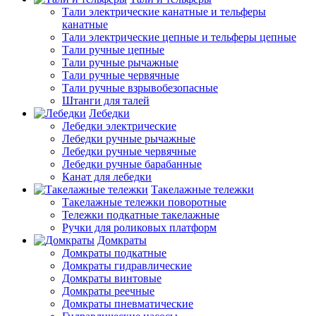
Тали электрические канатные и тельферы
канатные
Тали электрические цепные и тельферы цепные
Тали ручные цепные
Тали ручные рычажные
Тали ручные червячные
Тали ручные взрывобезопасные
Штанги для талей
Лебедки
Лебедки электрические
Лебедки ручные рычажные
Лебедки ручные червячные
Лебедки ручные барабанные
Канат для лебедки
Такелажные тележки
Такелажные тележки поворотные
Тележки подкатные такелажные
Ручки для роликовых платформ
Домкраты
Домкраты подкатные
Домкраты гидравлические
Домкраты винтовые
Домкраты реечные
Домкраты пневматические