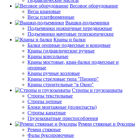
Гидравлические насосы
Весовое оборудование
Весы крановые
Весы платформенные
Вышки-подъемники
Подъемники ножничные передвижные
Подъемники мачтовые телескопические
Краны и балки
Балки опорные подвесные и концевые
Краны гидравлические ручные
Краны консольные
Краны мостовые, кран-балки подвесные и
опорные
Краны ручные козловые
Краны стреловые типа "Пионер"
Краны строительные "в Окно"
Стропы и грузозахваты
Стропы текстильные
Стропы цепные
Блоки монтажные (полиспасты)
Стропы канатные
Грузозахватные приспособления
Ремни стяжные и буксиры
Ремни стяжные
Фалы буксировочные