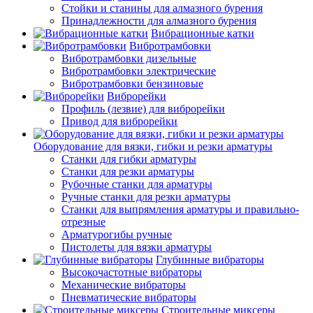
Стойки и станины для алмазного бурения
Принадлежности для алмазного бурения
Вибрационные катки
Вибротрамбовки
Вибротрамбовки дизельные
Вибротрамбовки электрические
Вибротрамбовки бензиновые
Виброрейки
Профиль (лезвие) для виброрейки
Привод для виброрейки
Оборудование для вязки, гибки и резки арматуры
Станки для гибки арматуры
Станки для резки арматуры
Рубочные станки для арматуры
Ручные станки для резки арматуры
Станки для выпрямления арматуры и правильно-
отрезные
Арматурогибы ручные
Пистолеты для вязки арматуры
Глубинные вибраторы
Высокочастотные вибраторы
Механические вибраторы
Пневматические вибраторы
Строительные миксеры