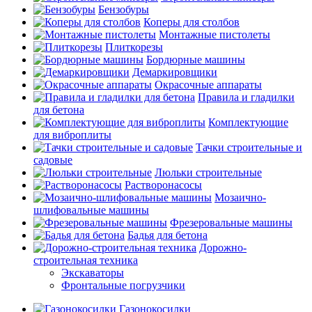
Бензобуры
Коперы для столбов
Монтажные пистолеты
Плиткорезы
Бордюрные машины
Демаркировщики
Окрасочные аппараты
Правила и гладилки
для бетона
Комплектующие
для виброплиты
Тачки строительные и
садовые
Люльки строительные
Растворонасосы
Мозаично-
шлифовальные машины
Фрезеровальные машины
Бадья для бетона
Дорожно-
строительная техника
Экскаваторы
Фронтальные погрузчики
Газонокосилки