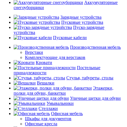
Аккумуляторные
снегоуборщики
Зарядные устройства
Пусковые устройства
Пуско-зарядные
устройства
Пусковые кабели
Производственная мебель
Верстаки
Комплектующие для верстаков
Кровати
Постельные
принадлежности
Стулья, табуреты, столы
Вешалки
Этажерки,
полки для обуви, банкетки
Уличные щетки для обуви
Умывальники
Стеллажи
Офисная мебель
Шкафы для документов
Офисные кресла