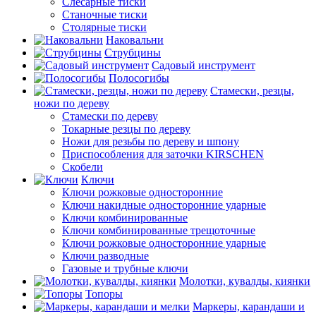
Слесарные тиски
Станочные тиски
Столярные тиски
Наковальни
Струбцины
Садовый инструмент
Полосогибы
Стамески, резцы,
ножи по дереву
Стамески по дереву
Токарные резцы по дереву
Ножи для резьбы по дереву и шпону
Приспособления для заточки KIRSCHEN
Скобели
Ключи
Ключи рожковые односторонние
Ключи накидные односторонние ударные
Ключи комбинированные
Ключи комбинированные трещоточные
Ключи рожковые односторонние ударные
Ключи разводные
Газовые и трубные ключи
Молотки, кувалды, киянки
Топоры
Маркеры, карандаши и