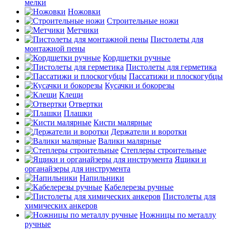
мелки
Ножовки
Строительные ножи
Метчики
Пистолеты для
монтажной пены
Кордщетки ручные
Пистолеты для герметика
Пассатижи и плоскогубцы
Кусачки и бокорезы
Клещи
Отвертки
Плашки
Кисти малярные
Держатели и воротки
Валики малярные
Степлеры строительные
Ящики и
органайзеры для инструмента
Напильники
Кабелерезы ручные
Пистолеты для
химических анкеров
Ножницы по металлу
ручные