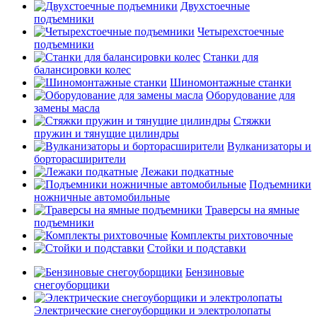
Двухстоечные
подъемники
Четырехстоечные
подъемники
Станки для
балансировки колес
Шиномонтажные станки
Оборудование для
замены масла
Стяжки
пружин и тянущие цилиндры
Вулканизаторы и
борторасширители
Лежаки подкатные
Подъемники
ножничные автомобильные
Траверсы на ямные
подъемники
Комплекты рихтовочные
Стойки и подставки
Бензиновые
снегоуборщики
Электрические снегоуборщики и электролопаты