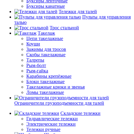
Буксиры ленточные
Буксиры канатные
Тележки для талей
Пульты для управления
талью
Трос стальной
Такелаж
Цепи такелажные
Коуши
Зажимы для тросов
Скобы такелажные
Талрепы
Рым-болт
Рым-гайка
Карабины крепёжные
Блоки такелажные
Такелажные крюки и звенья
Ломы такелажные
Ограничители грузоподъемности для талей
Складские тележки
Гидравлические тележки
Электрические тележки
Тележки ручные