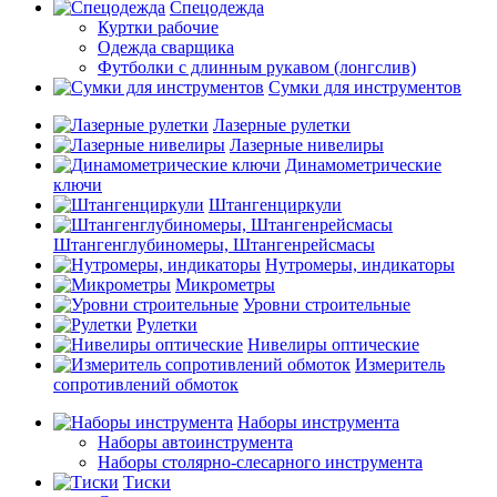
Спецодежда
Куртки рабочие
Одежда сварщика
Футболки с длинным рукавом (лонгслив)
Сумки для инструментов
Лазерные рулетки
Лазерные нивелиры
Динамометрические
ключи
Штангенциркули
Штангенглубиномеры, Штангенрейсмасы
Нутромеры, индикаторы
Микрометры
Уровни строительные
Рулетки
Нивелиры оптические
Измеритель
сопротивлений обмоток
Наборы инструмента
Наборы автоинструмента
Наборы столярно-слесарного инструмента
Тиски