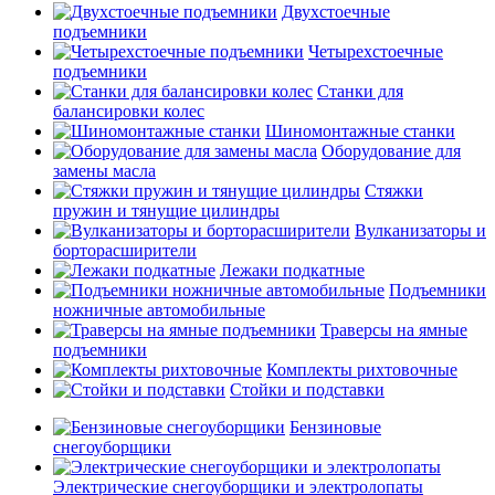
Двухстоечные
подъемники
Четырехстоечные
подъемники
Станки для
балансировки колес
Шиномонтажные станки
Оборудование для
замены масла
Стяжки
пружин и тянущие цилиндры
Вулканизаторы и
борторасширители
Лежаки подкатные
Подъемники
ножничные автомобильные
Траверсы на ямные
подъемники
Комплекты рихтовочные
Стойки и подставки
Бензиновые
снегоуборщики
Электрические снегоуборщики и электролопаты