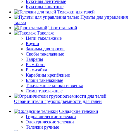
Буксиры ленточные
Буксиры канатные
Тележки для талей
Пульты для управления
талью
Трос стальной
Такелаж
Цепи такелажные
Коуши
Зажимы для тросов
Скобы такелажные
Талрепы
Рым-болт
Рым-гайка
Карабины крепёжные
Блоки такелажные
Такелажные крюки и звенья
Ломы такелажные
Ограничители грузоподъемности для талей
Складские тележки
Гидравлические тележки
Электрические тележки
Тележки ручные