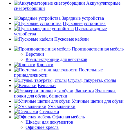
Аккумуляторные
снегоуборщики
Зарядные устройства
Пусковые устройства
Пуско-зарядные
устройства
Пусковые кабели
Производственная мебель
Верстаки
Комплектующие для верстаков
Кровати
Постельные
принадлежности
Стулья, табуреты, столы
Вешалки
Этажерки,
полки для обуви, банкетки
Уличные щетки для обуви
Умывальники
Стеллажи
Офисная мебель
Шкафы для документов
Офисные кресла