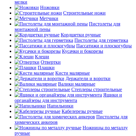
мелки
Ножовки
Строительные ножи
Метчики
Пистолеты для
монтажной пены
Кордщетки ручные
Пистолеты для герметика
Пассатижи и плоскогубцы
Кусачки и бокорезы
Клещи
Отвертки
Плашки
Кисти малярные
Держатели и воротки
Валики малярные
Степлеры строительные
Ящики и
органайзеры для инструмента
Напильники
Кабелерезы ручные
Пистолеты для
химических анкеров
Ножницы по металлу
ручные