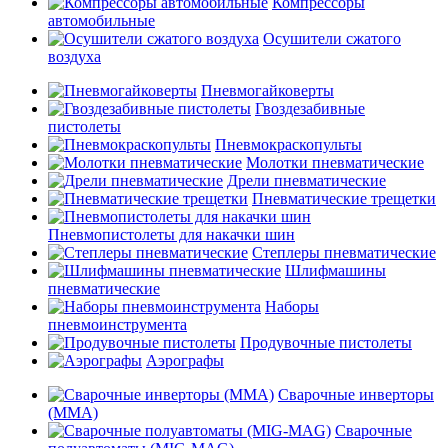
Компрессоры
автомобильные
Осушители сжатого
воздуха
Пневмогайковерты
Гвоздезабивные
пистолеты
Пневмокраскопульты
Молотки пневматические
Дрели пневматические
Пневматические трещетки
Пневмопистолеты для накачки шин
Степлеры пневматические
Шлифмашины
пневматические
Наборы
пневмоинструмента
Продувочные пистолеты
Аэрографы
Сварочные инверторы
(MMA)
Сварочные