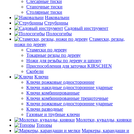
Слесарные тиски
Станочные тиски
Столярные тиски
Наковальни
Струбцины
Садовый инструмент
Полосогибы
Стамески, резцы,
ножи по дереву
Стамески по дереву
Токарные резцы по дереву
Ножи для резьбы по дереву и шпону
Приспособления для заточки KIRSCHEN
Скобели
Ключи
Ключи рожковые односторонние
Ключи накидные односторонние ударные
Ключи комбинированные
Ключи комбинированные трещоточные
Ключи рожковые односторонние ударные
Ключи разводные
Газовые и трубные ключи
Молотки, кувалды, киянки
Топоры
Маркеры, карандаши и