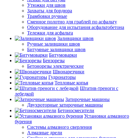
Утюжки для швов
Захваты для бордюра
Трамбовки ручные
Сменное полотно для граблей по асфальту
Оборудование для испытания асфальтобетона
Тележки для асфальта
Заливщики швов
Ручные заливщики швов
Битумные заливщики швов
Битумоварки
Бензорезы
Бетонорезы электрические
Швонарезчики
Гудронаторы
Тепловые копья
Штатив-треноги с
лебедкой
Затирочные машины
Двухроторные затирочные машины
Бетоносмесители
Установки алмазного
бурения
Системы алмазного сверления
Алмазные дрели