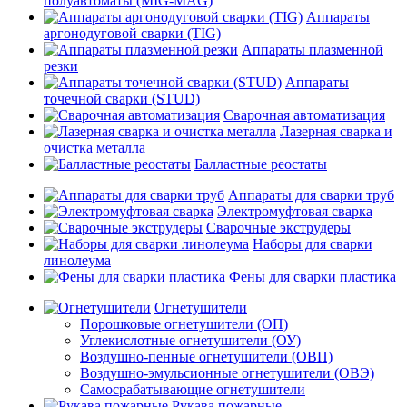
полуавтоматы (MIG-MAG)
Аппараты
аргонодуговой сварки (TIG)
Аппараты плазменной
резки
Аппараты
точечной сварки (STUD)
Сварочная автоматизация
Лазерная сварка и
очистка металла
Балластные реостаты
Аппараты для сварки труб
Электромуфтовая сварка
Сварочные экструдеры
Наборы для сварки
линолеума
Фены для сварки пластика
Огнетушители
Порошковые огнетушители (ОП)
Углекислотные огнетушители (ОУ)
Воздушно-пенные огнетушители (ОВП)
Воздушно-эмульсионные огнетушители (ОВЭ)
Самосрабатывающие огнетушители
Рукава пожарные