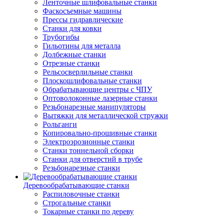
Ленточные шлифовальные станки
Фаскосъемные машины
Прессы гидравлические
Станки для ковки
Трубогибы
Гильотины для металла
Долбежные станки
Отрезные станки
Рельсосверлильные станки
Плоскошлифовальные станки
Обрабатывающие центры с ЧПУ
Оптоволоконные лазерные станки
Резьбонарезные манипуляторы
Вытяжки для металлической стружки
Рольганги
Копировально-прошивные станки
Электроэрозионные станки
Станки тоннельной сборки
Станки для отверстий в трубе
Резьбонарезные станки
Деревообрабатывающие станки
Распиловочные станки
Строгальные станки
Токарные станки по дереву