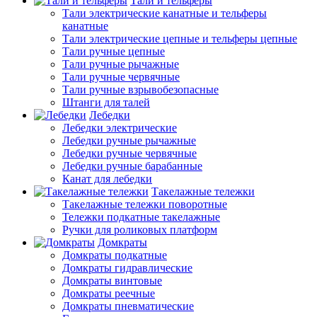
Тали и тельферы
Тали электрические канатные и тельферы
канатные
Тали электрические цепные и тельферы цепные
Тали ручные цепные
Тали ручные рычажные
Тали ручные червячные
Тали ручные взрывобезопасные
Штанги для талей
Лебедки
Лебедки электрические
Лебедки ручные рычажные
Лебедки ручные червячные
Лебедки ручные барабанные
Канат для лебедки
Такелажные тележки
Такелажные тележки поворотные
Тележки подкатные такелажные
Ручки для роликовых платформ
Домкраты
Домкраты подкатные
Домкраты гидравлические
Домкраты винтовые
Домкраты реечные
Домкраты пневматические