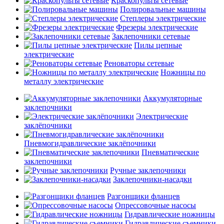
Краскопульты сетевые
Полировальные машины
Степлеры электрические
Фрезеры электрические
Заклепочники сетевые
Пилы цепные
электрические
Реноваторы сетевые
Ножницы по
металлу электрические
Аккумуляторные
заклепочники
Электрические
заклёпочники
Пневмогидравлические заклёпочники
Пневматические
заклепочники
Ручные заклепочники
Заклепочники-насадки
Разгонщики фланцев
Опрессовочные насосы
Гидравлические ножницы
Гидравлические съемники