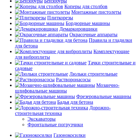
Бензобуры
Коперы для столбов
Монтажные пистолеты
Плиткорезы
Бордюрные машины
Демаркировщики
Окрасочные аппараты
Правила и гладилки
для бетона
Комплектующие
для виброплиты
Тачки строительные и
садовые
Люльки строительные
Растворонасосы
Мозаично-
шлифовальные машины
Фрезеровальные машины
Бадья для бетона
Дорожно-
строительная техника
Экскаваторы
Фронтальные погрузчики
Газонокосилки