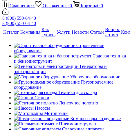
Сравнение
0
Отложенные
0
Корзина
0
0
8 (800) 550-64-40
8 (800) 550-64-40
Как
Вопрос
Каталог
Компания
Услуги
Новости
Статьи
Кон
купить
- ответ
Строительное
оборудование
Садовая техника
и бензоинструмент
Генераторы и
электростанции
Уборочное оборудование
Грузоподъемное
оборудование
Техника для склада
Станки
Ленточное полотно
Насосы
Мотопомпы
Компрессоры воздушные
Пневмоинструмент
Сварочные аппараты