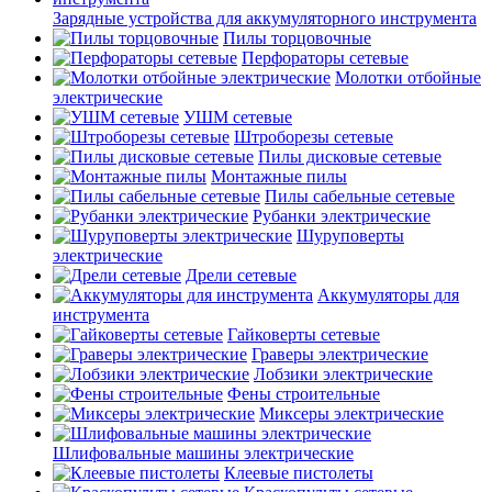
Зарядные устройства для аккумуляторного инструмента
Пилы торцовочные
Перфораторы сетевые
Молотки отбойные
электрические
УШМ сетевые
Штроборезы сетевые
Пилы дисковые сетевые
Монтажные пилы
Пилы сабельные сетевые
Рубанки электрические
Шуруповерты
электрические
Дрели сетевые
Аккумуляторы для
инструмента
Гайковерты сетевые
Граверы электрические
Лобзики электрические
Фены строительные
Миксеры электрические
Шлифовальные машины электрические
Клеевые пистолеты