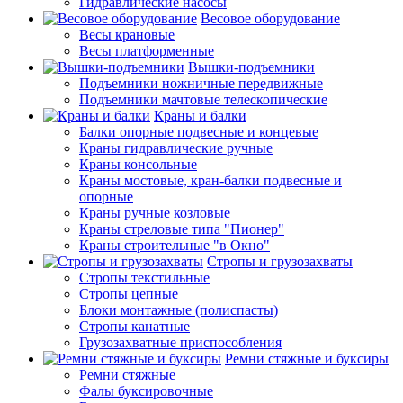
Гидравлические насосы
Весовое оборудование
Весы крановые
Весы платформенные
Вышки-подъемники
Подъемники ножничные передвижные
Подъемники мачтовые телескопические
Краны и балки
Балки опорные подвесные и концевые
Краны гидравлические ручные
Краны консольные
Краны мостовые, кран-балки подвесные и
опорные
Краны ручные козловые
Краны стреловые типа "Пионер"
Краны строительные "в Окно"
Стропы и грузозахваты
Стропы текстильные
Стропы цепные
Блоки монтажные (полиспасты)
Стропы канатные
Грузозахватные приспособления
Ремни стяжные и буксиры
Ремни стяжные
Фалы буксировочные