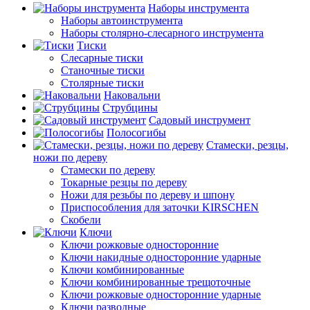
Наборы инструмента
Наборы автоинструмента
Наборы столярно-слесарного инструмента
Тиски
Слесарные тиски
Станочные тиски
Столярные тиски
Наковальни
Струбцины
Садовый инструмент
Полосогибы
Стамески, резцы,
ножи по дереву
Стамески по дереву
Токарные резцы по дереву
Ножи для резьбы по дереву и шпону
Приспособления для заточки KIRSCHEN
Скобели
Ключи
Ключи рожковые односторонние
Ключи накидные односторонние ударные
Ключи комбинированные
Ключи комбинированные трещоточные
Ключи рожковые односторонние ударные
Ключи разводные