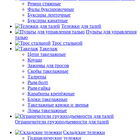
Ремни стяжные
Фалы буксировочные
Буксиры ленточные
Буксиры канатные
Тележки для талей
Пульты для управления
талью
Трос стальной
Такелаж
Цепи такелажные
Коуши
Зажимы для тросов
Скобы такелажные
Талрепы
Рым-болт
Рым-гайка
Карабины крепёжные
Блоки такелажные
Такелажные крюки и звенья
Ломы такелажные
Ограничители грузоподъемности для талей
Складские тележки
Гидравлические тележки