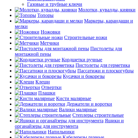
Газовые и трубные ключи
Молотки, кувалды, киянки
Топоры
Маркеры, карандаши и
мелки
Ножовки
Строительные ножи
Метчики
Пистолеты для
монтажной пены
Кордщетки ручные
Пистолеты для герметика
Пассатижи и плоскогубцы
Кусачки и бокорезы
Клещи
Отвертки
Плашки
Кисти малярные
Держатели и воротки
Валики малярные
Степлеры строительные
Ящики и
органайзеры для инструмента
Напильники
Кабелерезы ручные