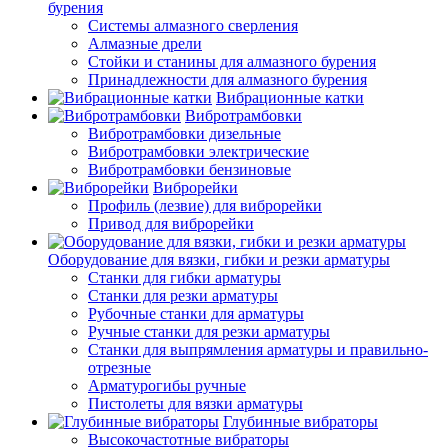
бурения
Системы алмазного сверления
Алмазные дрели
Стойки и станины для алмазного бурения
Принадлежности для алмазного бурения
Вибрационные катки
Вибротрамбовки
Вибротрамбовки дизельные
Вибротрамбовки электрические
Вибротрамбовки бензиновые
Виброрейки
Профиль (лезвие) для виброрейки
Привод для виброрейки
Оборудование для вязки, гибки и резки арматуры
Станки для гибки арматуры
Станки для резки арматуры
Рубочные станки для арматуры
Ручные станки для резки арматуры
Станки для выпрямления арматуры и правильно-
отрезные
Арматурогибы ручные
Пистолеты для вязки арматуры
Глубинные вибраторы
Высокочастотные вибраторы