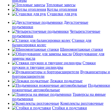
бойлеры
Тепловые завесы
Котлы отопления
Сушилки для рук
Двухстоечные
подъемники
Четырехстоечные
подъемники
Станки для
балансировки колес
Шиномонтажные станки
Оборудование для
замены масла
Стяжки
пружин и тянущие цилиндры
Вулканизаторы и
борторасширители
Лежаки подкатные
Подъемники
ножничные автомобильные
Траверсы на ямные
подъемники
Комплекты рихтовочные
Стойки и подставки