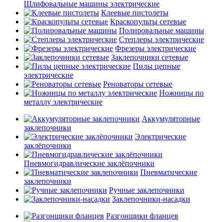
Шлифовальные машины электрические
Клеевые пистолеты
Краскопульты сетевые
Полировальные машины
Степлеры электрические
Фрезеры электрические
Заклепочники сетевые
Пилы цепные
электрические
Реноваторы сетевые
Ножницы по
металлу электрические
Аккумуляторные
заклепочники
Электрические
заклёпочники
Пневмогидравлические заклёпочники
Пневматические
заклепочники
Ручные заклепочники
Заклепочники-насадки
Разгонщики фланцев