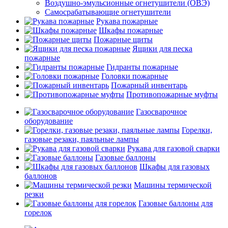
Воздушно-эмульсионные огнетушители (ОВЭ)
Самосрабатывающие огнетушители
Рукава пожарные
Шкафы пожарные
Пожарные щиты
Ящики для песка
пожарные
Гидранты пожарные
Головки пожарные
Пожарный инвентарь
Противопожарные муфты
Газосварочное
оборудование
Горелки,
газовые резаки, паяльные лампы
Рукава для газовой сварки
Газовые баллоны
Шкафы для газовых
баллонов
Машины термической
резки
Газовые баллоны для
горелок