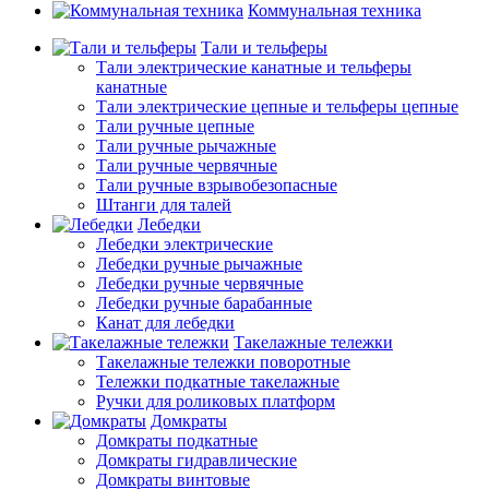
Коммунальная техника
Тали и тельферы
Тали электрические канатные и тельферы
канатные
Тали электрические цепные и тельферы цепные
Тали ручные цепные
Тали ручные рычажные
Тали ручные червячные
Тали ручные взрывобезопасные
Штанги для талей
Лебедки
Лебедки электрические
Лебедки ручные рычажные
Лебедки ручные червячные
Лебедки ручные барабанные
Канат для лебедки
Такелажные тележки
Такелажные тележки поворотные
Тележки подкатные такелажные
Ручки для роликовых платформ
Домкраты
Домкраты подкатные
Домкраты гидравлические
Домкраты винтовые