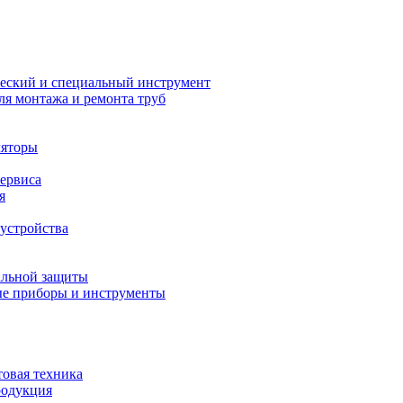
еский и специальный инструмент
ля монтажа и ремонта труб
ляторы
сервиса
я
устройства
альной защиты
е приборы и инструменты
товая техника
родукция