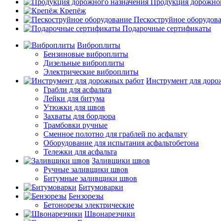
Продукция дорожног
Крепёж
Пескоструйное оборудов
Подарочные сертификаты
Виброплиты
Бензиновые виброплиты
Дизельные виброплиты
Электрические виброплиты
Инструмент для доро
Грабли для асфальта
Лейки для битума
Утюжки для швов
Захваты для бордюра
Трамбовки ручные
Сменное полотно для граблей по асфальту
Оборудование для испытания асфальтобетона
Тележки для асфальта
Заливщики швов
Ручные заливщики швов
Битумные заливщики швов
Битумоварки
Бензорезы
Бетонорезы электрические
Швонарезчики