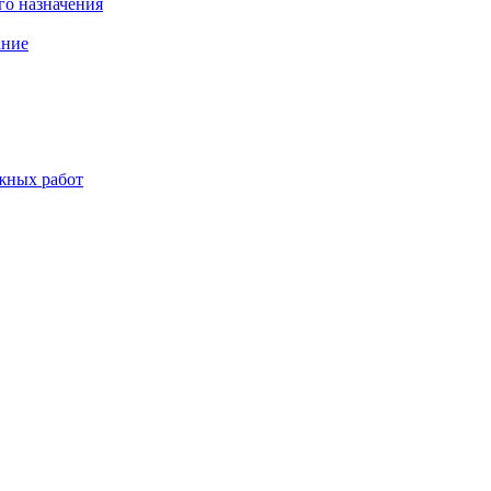
о назначения
ание
жных работ