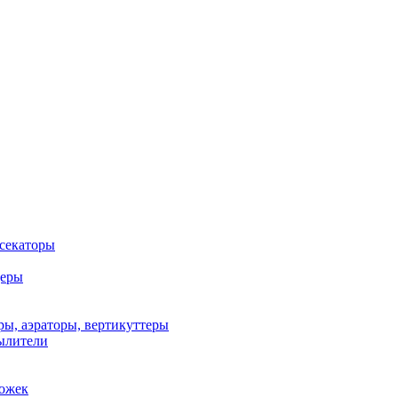
 секаторы
деры
ы, аэраторы, вертикуттеры
ылители
рожек