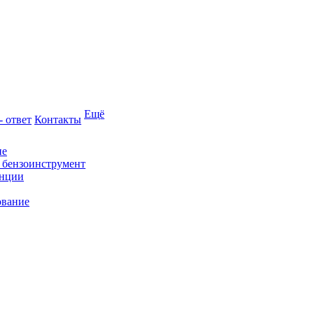
Ещё
- ответ
Контакты
ие
и бензоинструмент
анции
ование