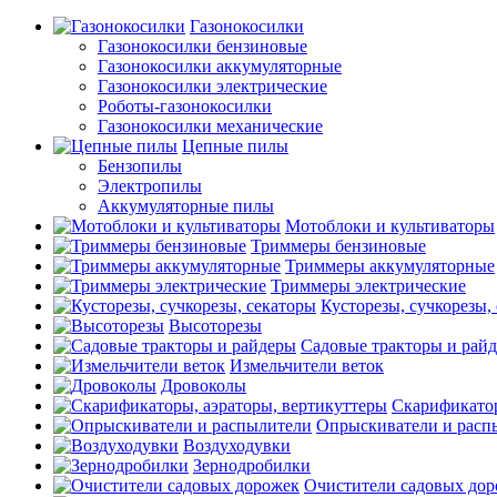
Газонокосилки
Газонокосилки бензиновые
Газонокосилки аккумуляторные
Газонокосилки электрические
Роботы-газонокосилки
Газонокосилки механические
Цепные пилы
Бензопилы
Электропилы
Аккумуляторные пилы
Мотоблоки и культиваторы
Триммеры бензиновые
Триммеры аккумуляторные
Триммеры электрические
Кусторезы, сучкорезы,
Высоторезы
Садовые тракторы и рай
Измельчители веток
Дровоколы
Скарификатор
Опрыскиватели и расп
Воздуходувки
Зернодробилки
Очистители садовых до