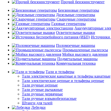
Прочий бензоинструмент
Бензиновые генераторы
Дизельные генераторы
Сварочные генераторы
Газовые генераторы
Аккумуляторные эле
Осветительные вышки
Источники 
Поломоечные машины
Промышленные пылесосы
Мойки высокого давления
Подметальные машины
Коммунальная техника
Тали и тельферы
Тали электрические канатные и тельферы канатные
Тали электрические цепные и тельферы цепные
Тали ручные цепные
Тали ручные рычажные
Тали ручные червячные
Тали ручные взрывобезопасные
Штанги для талей
Лебедки