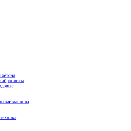
 бетона
виброплиты
садовые
льные машины
 техника