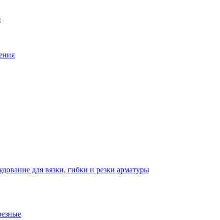
й
ения
дование для вязки, гибки и резки арматуры
резные