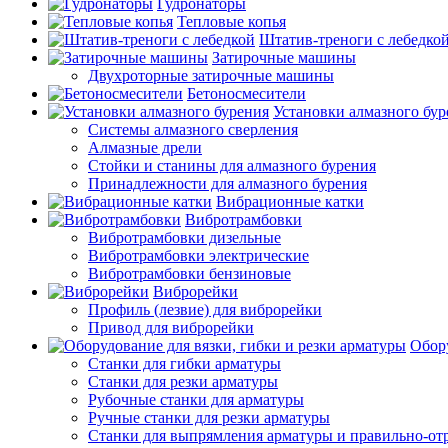
Гудронаторы
Тепловые копья
Штатив-треноги с лебедко
Затирочные машины
Двухроторные затирочные машины
Бетоносмесители
Установки алмазного бур
Системы алмазного сверления
Алмазные дрели
Стойки и станины для алмазного бурения
Принадлежности для алмазного бурения
Вибрационные катки
Вибротрамбовки
Вибротрамбовки дизельные
Вибротрамбовки электрические
Вибротрамбовки бензиновые
Виброрейки
Профиль (лезвие) для виброрейки
Привод для виброрейки
Обору
Станки для гибки арматуры
Станки для резки арматуры
Рубочные станки для арматуры
Ручные станки для резки арматуры
Станки для выпрямления арматуры и правильно-от