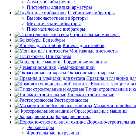
Арматурогибы ручные
Пистолеты для вязки арматуры
Глубинные вибраторы
Высокочастотные вибраторы
Механические вибраторы
Пневматические вибраторы
Строительные миксеры
Бензобуры
Коперы для столбов
Монтажные пистолеты
Плиткорезы
Бордюрные машины
Демаркировщики
Окрасочные аппараты
Правила и гладилки для
Комплектующие для 
Тачки строительные и 
Люльки строительные
Растворонасосы
Мозаично-шлифова
Фрезеровальные машины
Бадья для бетона
Дорожно-строительная
Экскаваторы
Фронтальные погрузчики