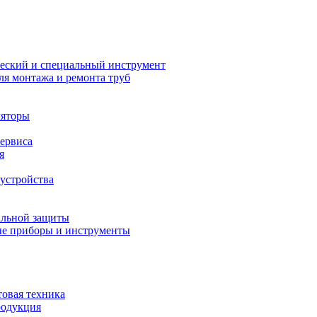
еский и специальный инструмент
ля монтажа и ремонта труб
ляторы
сервиса
я
устройства
альной защиты
е приборы и инструменты
товая техника
родукция