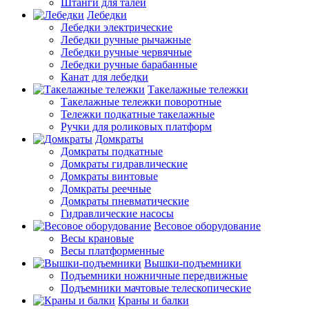
Штанги для талей
Лебедки
Лебедки электрические
Лебедки ручные рычажные
Лебедки ручные червячные
Лебедки ручные барабанные
Канат для лебедки
Такелажные тележки
Такелажные тележки поворотные
Тележки подкатные такелажные
Ручки для роликовых платформ
Домкраты
Домкраты подкатные
Домкраты гидравлические
Домкраты винтовые
Домкраты реечные
Домкраты пневматические
Гидравлические насосы
Весовое оборудование
Весы крановые
Весы платформенные
Вышки-подъемники
Подъемники ножничные передвижные
Подъемники мачтовые телескопические
Краны и балки