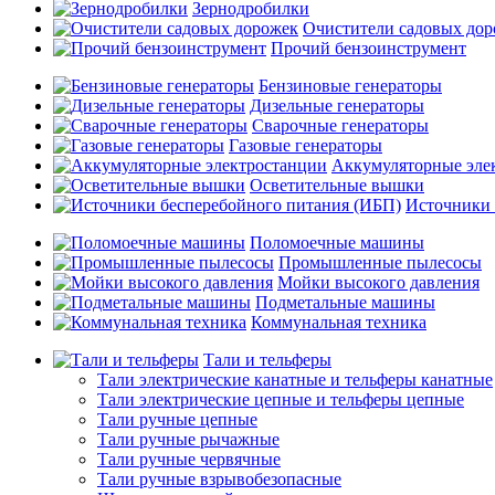
Зернодробилки
Очистители садовых до
Прочий бензоинструмент
Бензиновые генераторы
Дизельные генераторы
Сварочные генераторы
Газовые генераторы
Аккумуляторные эле
Осветительные вышки
Источники 
Поломоечные машины
Промышленные пылесосы
Мойки высокого давления
Подметальные машины
Коммунальная техника
Тали и тельферы
Тали электрические канатные и тельферы канатные
Тали электрические цепные и тельферы цепные
Тали ручные цепные
Тали ручные рычажные
Тали ручные червячные
Тали ручные взрывобезопасные