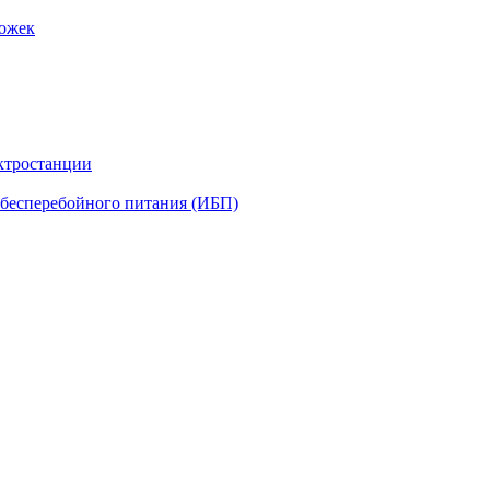
рожек
ктростанции
бесперебойного питания (ИБП)