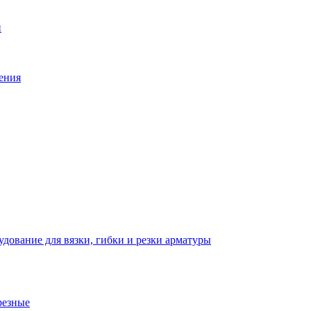
й
ения
дование для вязки, гибки и резки арматуры
резные