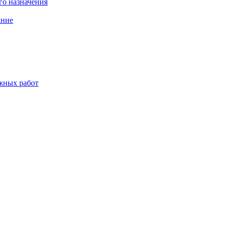
о назначения
ание
жных работ