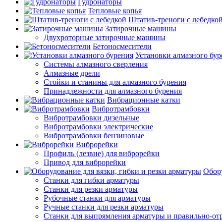
Гудронаторы
Тепловые копья
Штатив-треноги с лебедко
Затирочные машины
Двухроторные затирочные машины
Бетоносмесители
Установки алмазного бур
Системы алмазного сверления
Алмазные дрели
Стойки и станины для алмазного бурения
Принадлежности для алмазного бурения
Вибрационные катки
Вибротрамбовки
Вибротрамбовки дизельные
Вибротрамбовки электрические
Вибротрамбовки бензиновые
Виброрейки
Профиль (лезвие) для виброрейки
Привод для виброрейки
Обору
Станки для гибки арматуры
Станки для резки арматуры
Рубочные станки для арматуры
Ручные станки для резки арматуры
Станки для выпрямления арматуры и правильно-от