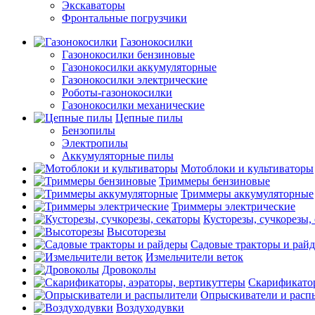
Экскаваторы
Фронтальные погрузчики
Газонокосилки
Газонокосилки бензиновые
Газонокосилки аккумуляторные
Газонокосилки электрические
Роботы-газонокосилки
Газонокосилки механические
Цепные пилы
Бензопилы
Электропилы
Аккумуляторные пилы
Мотоблоки и культиваторы
Триммеры бензиновые
Триммеры аккумуляторные
Триммеры электрические
Кусторезы, сучкорезы,
Высоторезы
Садовые тракторы и рай
Измельчители веток
Дровоколы
Скарификатор
Опрыскиватели и расп
Воздуходувки