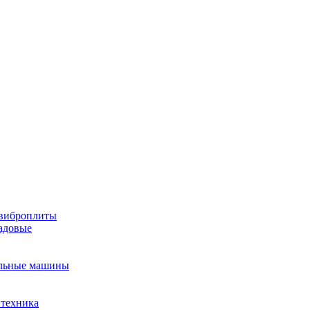
виброплиты
садовые
льные машины
 техника