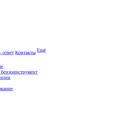
Ещё
- ответ
Контакты
ие
и бензоинструмент
анции
ование