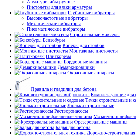
Арматурогибы ручные
Пистолеты для вязки арматуры
Глубинные вибраторы
Высокочастотные вибраторы
Механические вибраторы
Пневматические вибраторы
Строительные миксеры
Бензобуры
Коперы для столбов
Монтажные пистолеты
Плиткорезы
Бордюрные машины
Демаркировщики
Окрасочные аппараты
Правила и гладилки для бетона
Комплектующие для 
Тачки строительные и 
Люльки строительные
Растворонасосы
Мозаично-шлифова
Фрезеровальные машины
Бадья для бетона
Дорожно-строительная