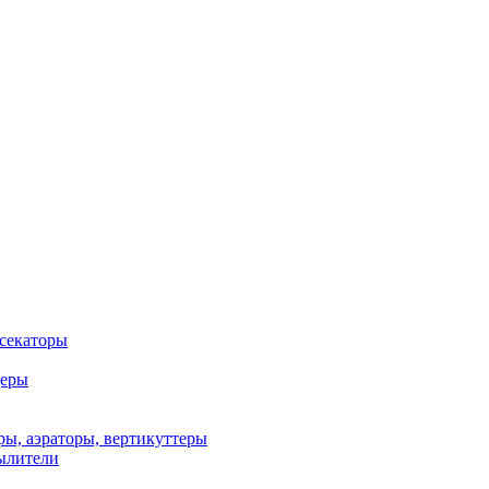
 секаторы
деры
ы, аэраторы, вертикуттеры
ылители