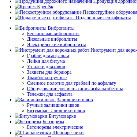
Продукция дорожног
Крепёж
Пескоструйное оборудов
Подарочные сертификаты
Виброплиты
Бензиновые виброплиты
Дизельные виброплиты
Электрические виброплиты
Инструмент для доро
Грабли для асфальта
Лейки для битума
Утюжки для швов
Захваты для бордюра
Трамбовки ручные
Сменное полотно для граблей по асфальту
Оборудование для испытания асфальтобетона
Тележки для асфальта
Заливщики швов
Ручные заливщики швов
Битумные заливщики швов
Битумоварки
Бензорезы
Бетонорезы электрические
Швонарезчики