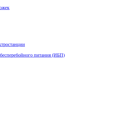
рожек
ктростанции
бесперебойного питания (ИБП)