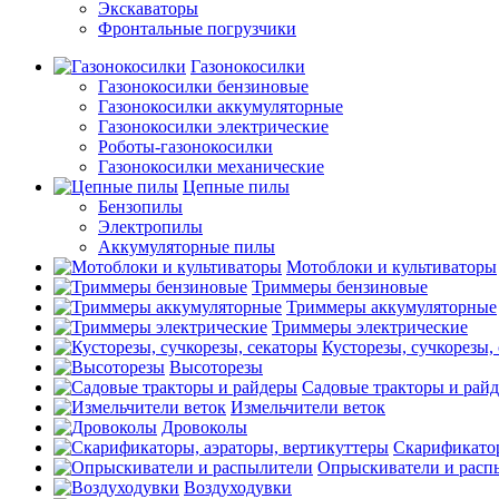
Экскаваторы
Фронтальные погрузчики
Газонокосилки
Газонокосилки бензиновые
Газонокосилки аккумуляторные
Газонокосилки электрические
Роботы-газонокосилки
Газонокосилки механические
Цепные пилы
Бензопилы
Электропилы
Аккумуляторные пилы
Мотоблоки и культиваторы
Триммеры бензиновые
Триммеры аккумуляторные
Триммеры электрические
Кусторезы, сучкорезы,
Высоторезы
Садовые тракторы и рай
Измельчители веток
Дровоколы
Скарификатор
Опрыскиватели и расп
Воздуходувки