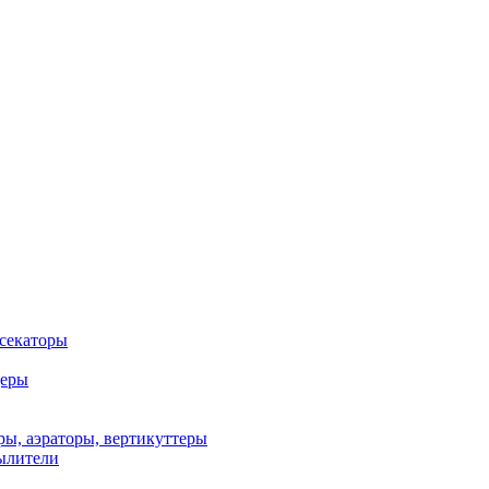
 секаторы
деры
ы, аэраторы, вертикуттеры
ылители