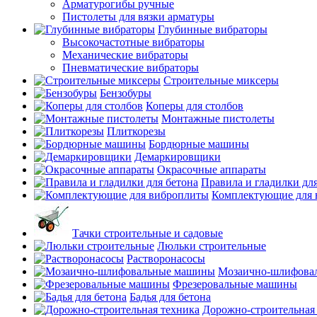
Арматурогибы ручные
Пистолеты для вязки арматуры
Глубинные вибраторы
Высокочастотные вибраторы
Механические вибраторы
Пневматические вибраторы
Строительные миксеры
Бензобуры
Коперы для столбов
Монтажные пистолеты
Плиткорезы
Бордюрные машины
Демаркировщики
Окрасочные аппараты
Правила и гладилки для
Комплектующие для 
Тачки строительные и садовые
Люльки строительные
Растворонасосы
Мозаично-шлифова
Фрезеровальные машины
Бадья для бетона
Дорожно-строительная