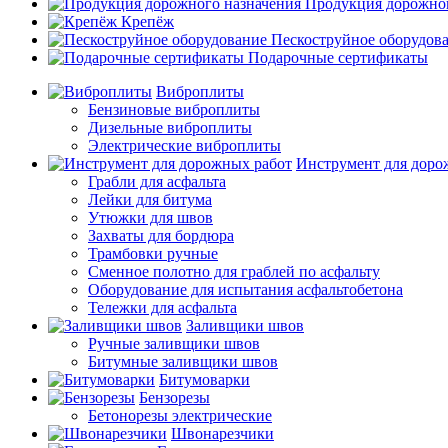
Продукция дорожног
Крепёж
Пескоструйное оборудов
Подарочные сертификаты
Виброплиты
Бензиновые виброплиты
Дизельные виброплиты
Электрические виброплиты
Инструмент для доро
Грабли для асфальта
Лейки для битума
Утюжки для швов
Захваты для бордюра
Трамбовки ручные
Сменное полотно для граблей по асфальту
Оборудование для испытания асфальтобетона
Тележки для асфальта
Заливщики швов
Ручные заливщики швов
Битумные заливщики швов
Битумоварки
Бензорезы
Бетонорезы электрические
Швонарезчики