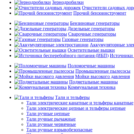
Зернодробилки
Очистители садовых до
Прочий бензоинструмент
Бензиновые генераторы
Дизельные генераторы
Сварочные генераторы
Газовые генераторы
Аккумуляторные эле
Осветительные вышки
Источники 
Поломоечные машины
Промышленные пылесосы
Мойки высокого давления
Подметальные машины
Коммунальная техника
Тали и тельферы
Тали электрические канатные и тельферы канатные
Тали электрические цепные и тельферы цепные
Тали ручные цепные
Тали ручные рычажные
Тали ручные червячные
Тали ручные взрывобезопасные