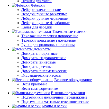
Штанги для талей
Лебедки
Лебедки электрические
Лебедки ручные рычажные
Лебедки ручные червячные
Лебедки ручные барабанные
Канат для лебедки
Такелажные тележки
Такелажные тележки поворотные
Тележки подкатные такелажные
Ручки для роликовых платформ
Домкраты
Домкраты подкатные
Домкраты гидравлические
Домкраты винтовые
Домкраты реечные
Домкраты пневматические
Гидравлические насосы
Весовое оборудование
Весы крановые
Весы платформенные
Вышки-подъемники
Подъемники ножничные передвижные
Подъемники мачтовые телескопические
Краны и балки