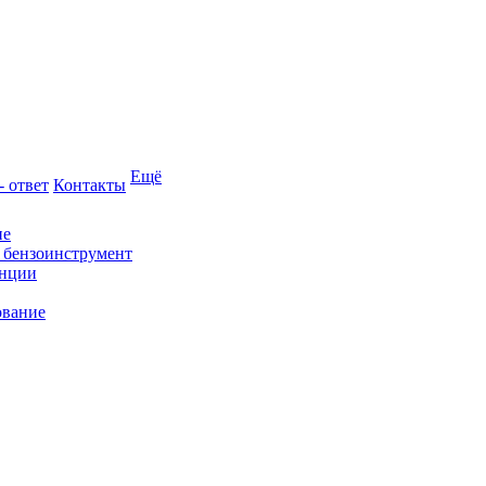
Ещё
- ответ
Контакты
ие
и бензоинструмент
анции
ование