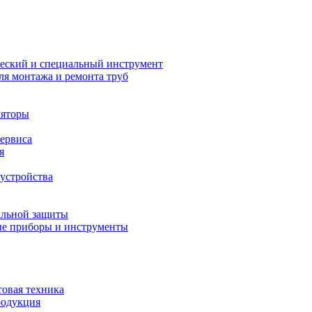
еский и специальный инструмент
ля монтажа и ремонта труб
ляторы
сервиса
я
устройства
альной защиты
е приборы и инструменты
товая техника
родукция