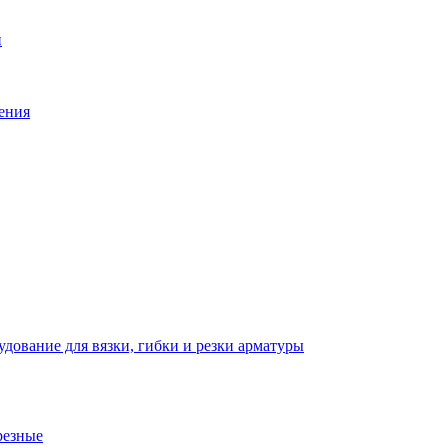
й
ения
дование для вязки, гибки и резки арматуры
резные