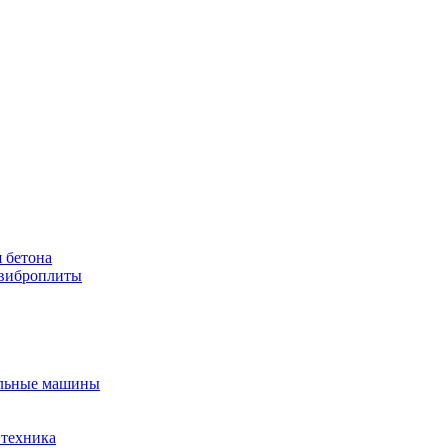
 бетона
виброплиты
льные машины
 техника