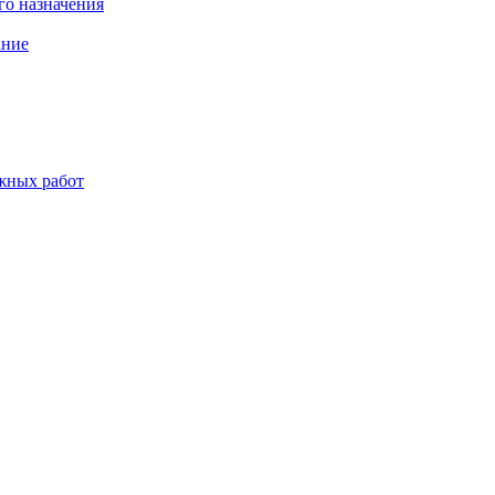
о назначения
ание
жных работ