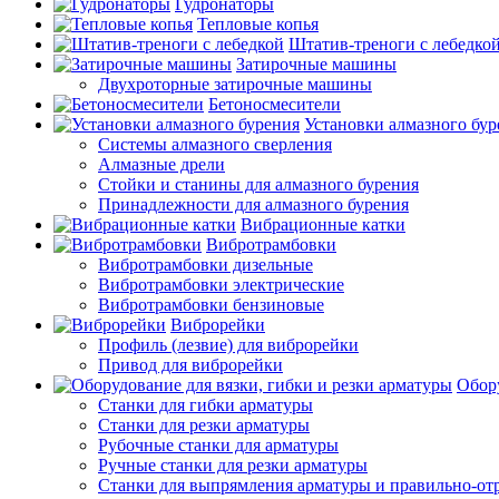
Гудронаторы
Тепловые копья
Штатив-треноги с лебедко
Затирочные машины
Двухроторные затирочные машины
Бетоносмесители
Установки алмазного бур
Системы алмазного сверления
Алмазные дрели
Стойки и станины для алмазного бурения
Принадлежности для алмазного бурения
Вибрационные катки
Вибротрамбовки
Вибротрамбовки дизельные
Вибротрамбовки электрические
Вибротрамбовки бензиновые
Виброрейки
Профиль (лезвие) для виброрейки
Привод для виброрейки
Обору
Станки для гибки арматуры
Станки для резки арматуры
Рубочные станки для арматуры
Ручные станки для резки арматуры
Станки для выпрямления арматуры и правильно-от