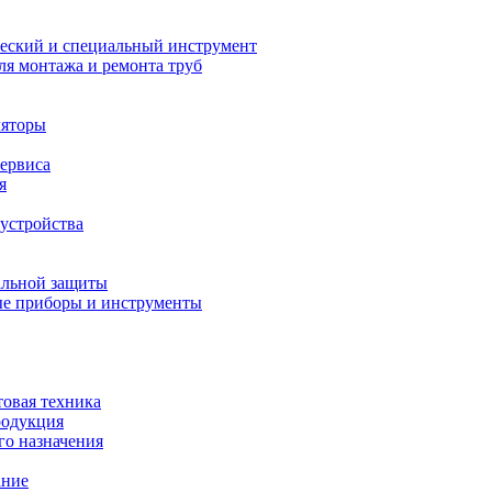
еский и специальный инструмент
ля монтажа и ремонта труб
ляторы
сервиса
я
устройства
альной защиты
е приборы и инструменты
товая техника
родукция
о назначения
ание