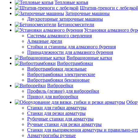
Тепловые копья
Штатив-треноги с лебедко
Затирочные машины
Двухроторные затирочные машины
Бетоносмесители
Установки алмазного бур
Системы алмазного сверления
Алмазные дрели
Стойки и станины для алмазного бурения
Принадлежности для алмазного бурения
Вибрационные катки
Вибротрамбовки
Вибротрамбовки дизельные
Вибротрамбовки электрические
Вибротрамбовки бензиновые
Виброрейки
Профиль (лезвие) для виброрейки
Привод для виброрейки
Обору
Станки для гибки арматуры
Станки для резки арматуры
Рубочные станки для арматуры
Ручные станки для резки арматуры
Станки для выпрямления арматуры и правильно-от
Арматурогибы ручные