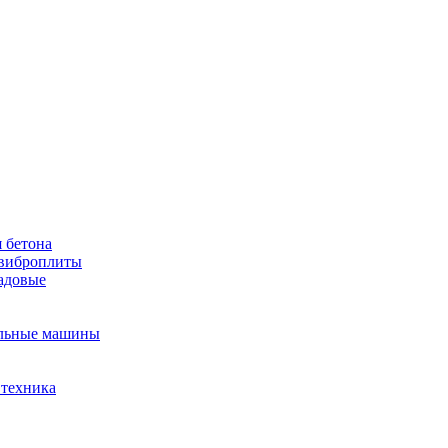
 бетона
виброплиты
садовые
льные машины
 техника