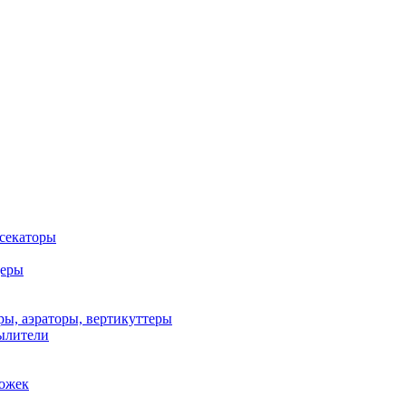
 секаторы
деры
ы, аэраторы, вертикуттеры
ылители
рожек