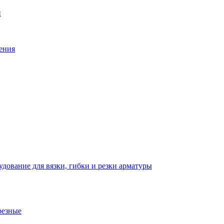
й
ения
дование для вязки, гибки и резки арматуры
резные