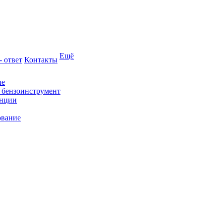
Ещё
- ответ
Контакты
ие
и бензоинструмент
анции
ование