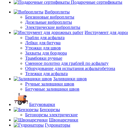
Подарочные сертификаты
Виброплиты
Бензиновые виброплиты
Дизельные виброплиты
Электрические виброплиты
Инструмент для доро
Грабли для асфальта
Лейки для битума
Утюжки для швов
Захваты для бордюра
Трамбовки ручные
Сменное полотно для граблей по асфальту
Оборудование для испытания асфальтобетона
Тележки для асфальта
Заливщики швов
Ручные заливщики швов
Битумные заливщики швов
Битумоварки
Бензорезы
Бетонорезы электрические
Швонарезчики
Гудронаторы