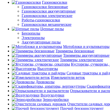
Газонокосилки
Газонокосилки бензиновые
Газонокосилки аккумуляторные
Газонокосилки электрические
Роботы-газонокосилки
Газонокосилки механические
Цепные пилы
Бензопилы
Электропилы
Аккумуляторные пилы
Мотоблоки и культиваторы
Триммеры бензиновые
Триммеры аккумуляторные
Триммеры электрические
Кусторезы, сучкорезы,
Высоторезы
Садовые тракторы и рай
Измельчители веток
Дровоколы
Скарификатор
Опрыскиватели и расп
Воздуходувки
Зернодробилки
Очистители садовых до
Прочий бензоинструмент