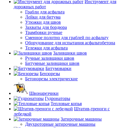
Инструмент для
дорожных работ
Грабли для асфальта
Лейки для битума
Утюжки для швов
Захваты для бордюра
Трамбовки ручные
Сменное полотно для граблей по асфальту
Оборудование для испытания асфальтобетона
Тележки для асфальта
Заливщики швов
Ручные заливщики швов
Битумные заливщики швов
Битумоварки
Бензорезы
Бетонорезы электрические
Швонарезчики
Гудронаторы
Тепловые копья
Штатив-треноги с
лебедкой
Затирочные машины
Двухроторные затирочные машины