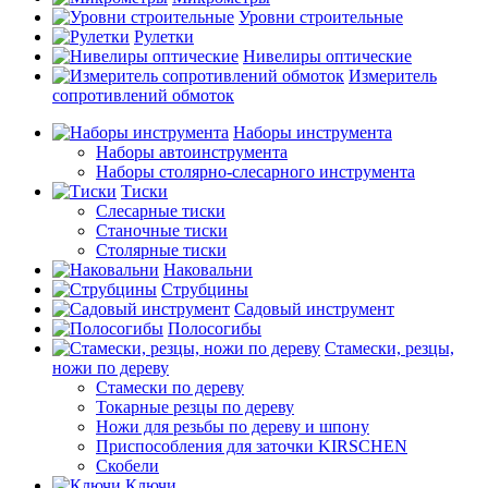
Уровни строительные
Рулетки
Нивелиры оптические
Измеритель
сопротивлений обмоток
Наборы инструмента
Наборы автоинструмента
Наборы столярно-слесарного инструмента
Тиски
Слесарные тиски
Станочные тиски
Столярные тиски
Наковальни
Струбцины
Садовый инструмент
Полосогибы
Стамески, резцы,
ножи по дереву
Стамески по дереву
Токарные резцы по дереву
Ножи для резьбы по дереву и шпону
Приспособления для заточки KIRSCHEN
Скобели
Ключи