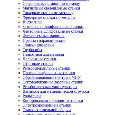
Сверлильные станки по металлу
Магнитные сверлильные станки
Токарные станки по металлу
Фрезерные станки по металлу
Листогибы
Заточные и шлифовальные станки
Ленточные шлифовальные станки
Фаскосъемные машины
Прессы гидравлические
Станки для ковки
Трубогибы
Гильотины для металла
Долбежные станки
Отрезные станки
Рельсосверлильные станки
Плоскошлифовальные станки
Обрабатывающие центры с ЧПУ
Оптоволоконные лазерные станки
Резьбонарезные манипуляторы
Вытяжки для металлической стружки
Рольганги
Копировально-прошивные станки
Электроэрозионные станки
Станки тоннельной сборки
Станки для отверстий в трубе