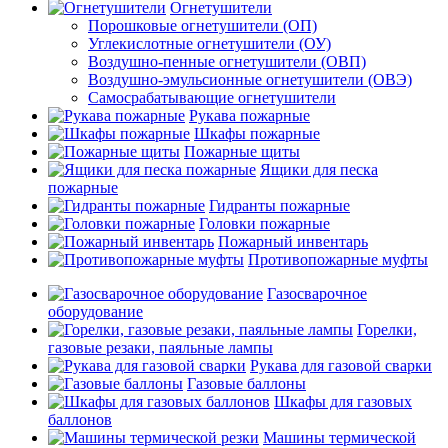
Огнетушители
Порошковые огнетушители (ОП)
Углекислотные огнетушители (ОУ)
Воздушно-пенные огнетушители (ОВП)
Воздушно-эмульсионные огнетушители (ОВЭ)
Самосрабатывающие огнетушители
Рукава пожарные
Шкафы пожарные
Пожарные щиты
Ящики для песка
пожарные
Гидранты пожарные
Головки пожарные
Пожарный инвентарь
Противопожарные муфты
Газосварочное
оборудование
Горелки,
газовые резаки, паяльные лампы
Рукава для газовой сварки
Газовые баллоны
Шкафы для газовых
баллонов
Машины термической