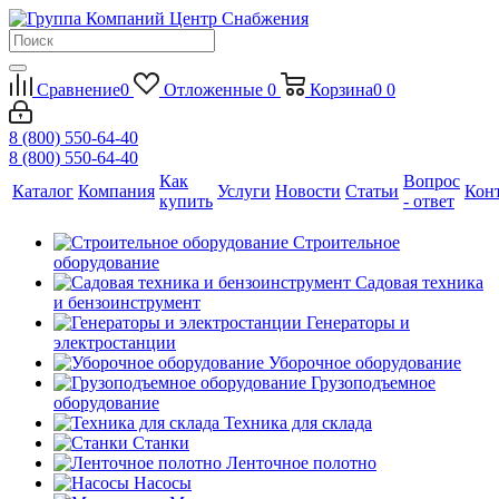
Сравнение
0
Отложенные
0
Корзина
0
0
8 (800) 550-64-40
8 (800) 550-64-40
Как
Вопрос
Каталог
Компания
Услуги
Новости
Статьи
Кон
купить
- ответ
Строительное
оборудование
Садовая техника
и бензоинструмент
Генераторы и
электростанции
Уборочное оборудование
Грузоподъемное
оборудование
Техника для склада
Станки
Ленточное полотно
Насосы