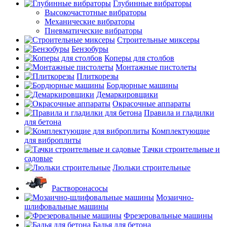
Глубинные вибраторы
Высокочастотные вибраторы
Механические вибраторы
Пневматические вибраторы
Строительные миксеры
Бензобуры
Коперы для столбов
Монтажные пистолеты
Плиткорезы
Бордюрные машины
Демаркировщики
Окрасочные аппараты
Правила и гладилки
для бетона
Комплектующие
для виброплиты
Тачки строительные и
садовые
Люльки строительные
Растворонасосы
Мозаично-
шлифовальные машины
Фрезеровальные машины
Бадья для бетона