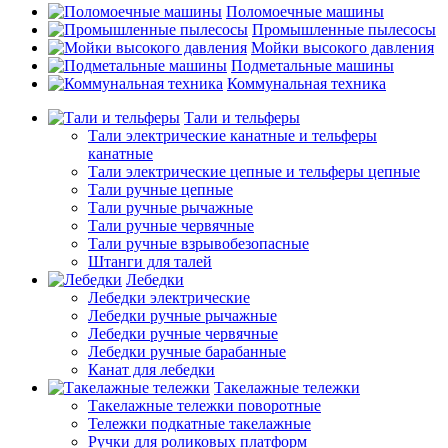
Поломоечные машины
Промышленные пылесосы
Мойки высокого давления
Подметальные машины
Коммунальная техника
Тали и тельферы
Тали электрические канатные и тельферы
канатные
Тали электрические цепные и тельферы цепные
Тали ручные цепные
Тали ручные рычажные
Тали ручные червячные
Тали ручные взрывобезопасные
Штанги для талей
Лебедки
Лебедки электрические
Лебедки ручные рычажные
Лебедки ручные червячные
Лебедки ручные барабанные
Канат для лебедки
Такелажные тележки
Такелажные тележки поворотные
Тележки подкатные такелажные
Ручки для роликовых платформ