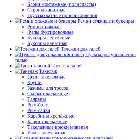
Блоки монтажные (полиспасты)
Стропы канатные
Грузозахватные приспособления
Ремни стяжные и буксиры
Ремни стяжные
Фалы буксировочные
Буксиры ленточные
Буксиры канатные
Тележки для талей
Пульты для управления
талью
Трос стальной
Такелаж
Цепи такелажные
Коуши
Зажимы для тросов
Скобы такелажные
Талрепы
Рым-болт
Рым-гайка
Карабины крепёжные
Блоки такелажные
Такелажные крюки и звенья
Ломы такелажные