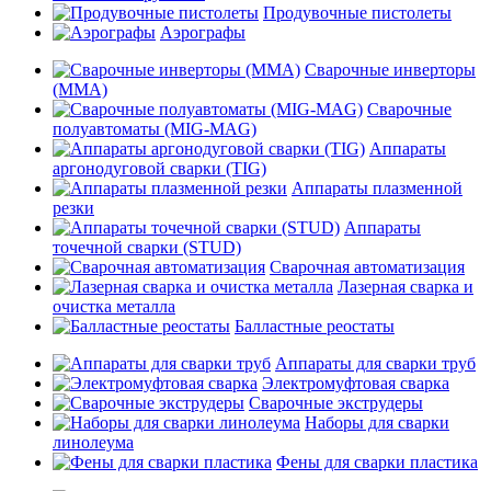
Продувочные пистолеты
Аэрографы
Сварочные инверторы
(MMA)
Сварочные
полуавтоматы (MIG-MAG)
Аппараты
аргонодуговой сварки (TIG)
Аппараты плазменной
резки
Аппараты
точечной сварки (STUD)
Сварочная автоматизация
Лазерная сварка и
очистка металла
Балластные реостаты
Аппараты для сварки труб
Электромуфтовая сварка
Сварочные экструдеры
Наборы для сварки
линолеума
Фены для сварки пластика