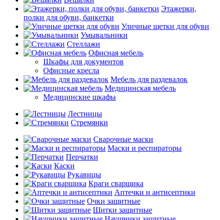
Этажерки,
полки для обуви, банкетки
Уличные щетки для обуви
Умывальники
Стеллажи
Офисная мебель
Шкафы для документов
Офисные кресла
Мебель для раздевалок
Медицинская мебель
Медицинские шкафы
Лестницы
Стремянки
Сварочные маски
Маски и респираторы
Перчатки
Каски
Рукавицы
Краги сварщика
Аптечки и антисептики
Очки защитные
Щитки защитные
Наушники защитные