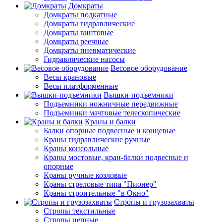
Домкраты
Домкраты подкатные
Домкраты гидравлические
Домкраты винтовые
Домкраты реечные
Домкраты пневматические
Гидравлические насосы
Весовое оборудование
Весы крановые
Весы платформенные
Вышки-подъемники
Подъемники ножничные передвижные
Подъемники мачтовые телескопические
Краны и балки
Балки опорные подвесные и концевые
Краны гидравлические ручные
Краны консольные
Краны мостовые, кран-балки подвесные и
опорные
Краны ручные козловые
Краны стреловые типа "Пионер"
Краны строительные "в Окно"
Стропы и грузозахваты
Стропы текстильные
Стропы цепные