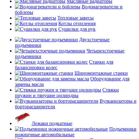
Масляные радиаторы
Водонагреватели и
бойлеры
Тепловые завесы
Котлы отопления
Сушилки для рук
Двухстоечные
подъемники
Четырехстоечные
подъемники
Станки для
балансировки колес
Шиномонтажные станки
Оборудование для
замены масла
Стяжки
пружин и тянущие цилиндры
Вулканизаторы и
борторасширители
Лежаки подкатные
Подъемники
ножничные автомобильные