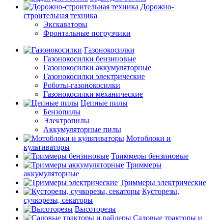
Дорожно-
строительная техника
Экскаваторы
Фронтальные погрузчики
Газонокосилки
Газонокосилки бензиновые
Газонокосилки аккумуляторные
Газонокосилки электрические
Роботы-газонокосилки
Газонокосилки механические
Цепные пилы
Бензопилы
Электропилы
Аккумуляторные пилы
Мотоблоки и
культиваторы
Триммеры бензиновые
Триммеры
аккумуляторные
Триммеры электрические
Кусторезы,
сучкорезы, секаторы
Высоторезы
Садовые тракторы и