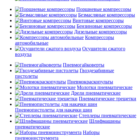
Поршневые компрессоры
Безмасляные компрессоры
Винтовые компрессоры
Бензиновые компрессоры
Дизельные компрессоры
Компрессоры
автомобильные
Осушители сжатого
воздуха
Пневмогайковерты
Гвоздезабивные
пистолеты
Пневмокраскопульты
Молотки пневматические
Дрели пневматические
Пневматические трещетки
Пневмопистолеты для накачки шин
Степлеры пневматические
Шлифмашины
пневматические
Наборы
пневмоинструмента