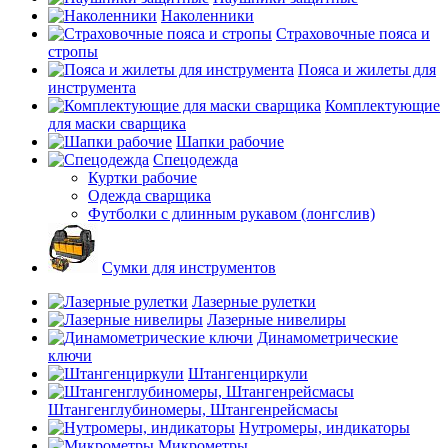
Наколенники
Страховочные пояса и
стропы
Пояса и жилеты для
инструмента
Комплектующие
для маски сварщика
Шапки рабочие
Спецодежда
Куртки рабочие
Одежда сварщика
Футболки с длинным рукавом (лонгслив)
Сумки для инструментов
Лазерные рулетки
Лазерные нивелиры
Динамометрические
ключи
Штангенциркули
Штангенглубиномеры, Штангенрейсмасы
Нутромеры, индикаторы
Микрометры