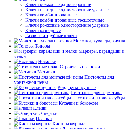
Ключи рожковые односторонние
Ключи накидные односторонние ударные
Ключи комбинированные
Ключи комбинированные трещоточные
Ключи рожковые односторонние ударные
Ключи разводные
Газовые и трубные ключи
Молотки, кувалды, киянки
Топоры
Маркеры, карандаши и
мелки
Ножовки
Строительные ножи
Метчики
Пистолеты для
монтажной пены
Кордщетки ручные
Пистолеты для герметика
Пассатижи и плоскогубцы
Кусачки и бокорезы
Клещи
Отвертки
Плашки
Кисти малярные
Держатели и воротки