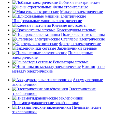
Лобзики электрические
Фены строительные
Миксеры электрические
Шлифовальные машины электрические
Клеевые пистолеты
Краскопульты сетевые
Полировальные машины
Степлеры электрические
Фрезеры электрические
Заклепочники сетевые
Пилы цепные
электрические
Реноваторы сетевые
Ножницы по
металлу электрические
Аккумуляторные
заклепочники
Электрические
заклёпочники
Пневмогидравлические заклёпочники
Пневматические
заклепочники