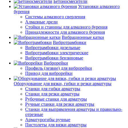
Бетоносмесители
Установки алмазного
бурения
Системы алмазного сверления
Алмазные дрели
Стойки и станины для алмазного бурения
Принадлежности для алмазного бурения
Вибрационные катки
Вибротрамбовки
Вибротрамбовки дизельные
Вибротрамбовки электрические
Вибротрамбовки бензиновые
Виброрейки
Профиль (лезвие) для виброрейки
Привод для виброрейки
Оборудование для вязки, гибки и резки арматуры
Станки для гибки арматуры
Станки для резки арматуры
Рубочные станки для арматуры
Ручные станки для резки арматуры
Станки для выпрямления арматуры и правильно-
отрезные
Арматурогибы ручные
Пистолеты для вязки арматуры