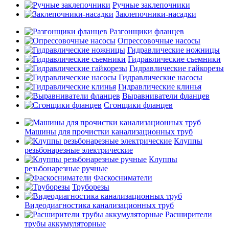
Ручные заклепочники
Заклепочники-насадки
Разгонщики фланцев
Опрессовочные насосы
Гидравлические ножницы
Гидравлические съемники
Гидравлические гайкорезы
Гидравлические насосы
Гидравлические клинья
Выравниватели фланцев
Сгонщики фланцев
Машины для прочистки канализационных труб
Клуппы
резьбонарезные электрические
Клуппы
резьбонарезные ручные
Фаскосниматели
Труборезы
Видеодиагностика канализационных труб
Расширители
трубы аккумуляторные