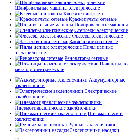
Шлифовальные машины электрические
Клеевые пистолеты
Краскопульты сетевые
Полировальные машины
Степлеры электрические
Фрезеры электрические
Заклепочники сетевые
Пилы цепные
электрические
Реноваторы сетевые
Ножницы по
металлу электрические
Аккумуляторные
заклепочники
Электрические
заклёпочники
Пневмогидравлические заклёпочники
Пневматические
заклепочники
Ручные заклепочники
Заклепочники-насадки