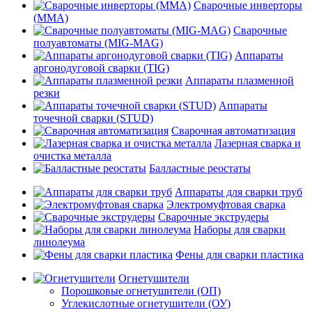
Сварочные инверторы
(MMA)
Сварочные
полуавтоматы (MIG-MAG)
Аппараты
аргонодуговой сварки (TIG)
Аппараты плазменной
резки
Аппараты
точечной сварки (STUD)
Сварочная автоматизация
Лазерная сварка и
очистка металла
Балластные реостаты
Аппараты для сварки труб
Электромуфтовая сварка
Сварочные экструдеры
Наборы для сварки
линолеума
Фены для сварки пластика
Огнетушители
Порошковые огнетушители (ОП)
Углекислотные огнетушители (ОУ)