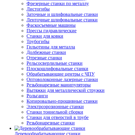
Фрезерные станки по металлу
Листогибы
Заточные и шлифовальные станки
Ленточные шлифовальные станки
Фаскосъемные машины
Прессы гидравлические
Станки для ковки
Трубогибы
Гильотины для металла
Долбежные станки
Отрезные станки
Рельсосверлильные станки
Плоскошлифовальные станки
Обрабатывающие центры с ЧПУ
Оптоволоконные лазерные станки
Резьбонарезные манипуляторы
Вытяжки для металлической стружки
Рольганги
Копировально-прошивные станки
Электроэрозионные станки
Станки тоннельной сборки
Станки для отверстий в трубе
Резьбонарезные станки
Деревообрабатывающие станки