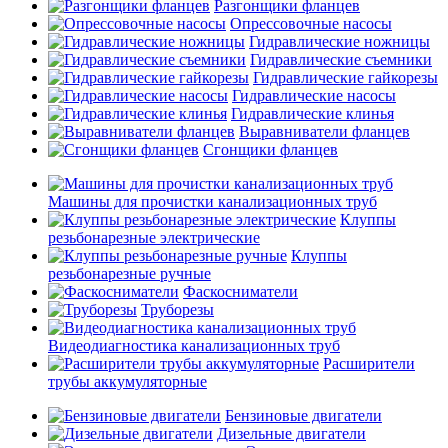
Разгонщики фланцев
Опрессовочные насосы
Гидравлические ножницы
Гидравлические съемники
Гидравлические гайкорезы
Гидравлические насосы
Гидравлические клинья
Выравниватели фланцев
Сгонщики фланцев
Машины для прочистки канализационных труб
Клуппы
резьбонарезные электрические
Клуппы
резьбонарезные ручные
Фаскосниматели
Труборезы
Видеодиагностика канализационных труб
Расширители
трубы аккумуляторные
Бензиновые двигатели
Дизельные двигатели