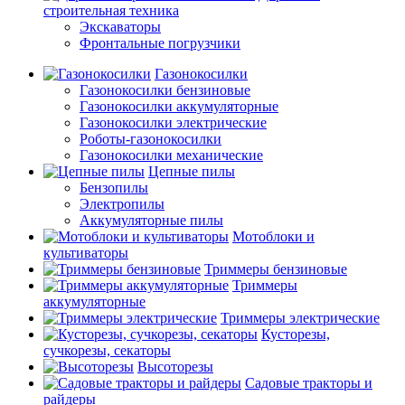
строительная техника
Экскаваторы
Фронтальные погрузчики
Газонокосилки
Газонокосилки бензиновые
Газонокосилки аккумуляторные
Газонокосилки электрические
Роботы-газонокосилки
Газонокосилки механические
Цепные пилы
Бензопилы
Электропилы
Аккумуляторные пилы
Мотоблоки и
культиваторы
Триммеры бензиновые
Триммеры
аккумуляторные
Триммеры электрические
Кусторезы,
сучкорезы, секаторы
Высоторезы
Садовые тракторы и
райдеры