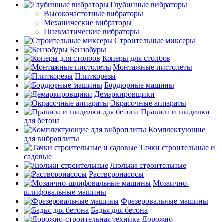
Глубинные вибраторы
Высокочастотные вибраторы
Механические вибраторы
Пневматические вибраторы
Строительные миксеры
Бензобуры
Коперы для столбов
Монтажные пистолеты
Плиткорезы
Бордюрные машины
Демаркировщики
Окрасочные аппараты
Правила и гладилки
для бетона
Комплектующие
для виброплиты
Тачки строительные и
садовые
Люльки строительные
Растворонасосы
Мозаично-
шлифовальные машины
Фрезеровальные машины
Бадья для бетона
Дорожно-