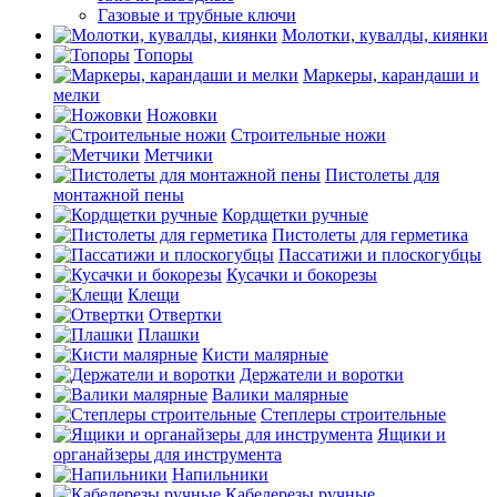
Газовые и трубные ключи
Молотки, кувалды, киянки
Топоры
Маркеры, карандаши и
мелки
Ножовки
Строительные ножи
Метчики
Пистолеты для
монтажной пены
Кордщетки ручные
Пистолеты для герметика
Пассатижи и плоскогубцы
Кусачки и бокорезы
Клещи
Отвертки
Плашки
Кисти малярные
Держатели и воротки
Валики малярные
Степлеры строительные
Ящики и
органайзеры для инструмента
Напильники
Кабелерезы ручные