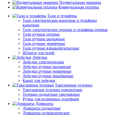
Подметальные машины
Коммунальная техника
Тали и тельферы
Тали электрические канатные и тельферы
канатные
Тали электрические цепные и тельферы цепные
Тали ручные цепные
Тали ручные рычажные
Тали ручные червячные
Тали ручные взрывобезопасные
Штанги для талей
Лебедки
Лебедки электрические
Лебедки ручные рычажные
Лебедки ручные червячные
Лебедки ручные барабанные
Канат для лебедки
Такелажные тележки
Такелажные тележки поворотные
Тележки подкатные такелажные
Ручки для роликовых платформ
Домкраты
Домкраты подкатные
Домкраты гидравлические