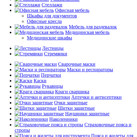
Стеллажи
Офисная мебель
Шкафы для документов
Офисные кресла
Мебель для раздевалок
Медицинская мебель
Медицинские шкафы
Лестницы
Стремянки
Сварочные маски
Маски и респираторы
Перчатки
Каски
Рукавицы
Краги сварщика
Аптечки и антисептики
Очки защитные
Щитки защитные
Наушники защитные
Наколенники
Страховочные пояса и
стропы
Пояса и жилеты для