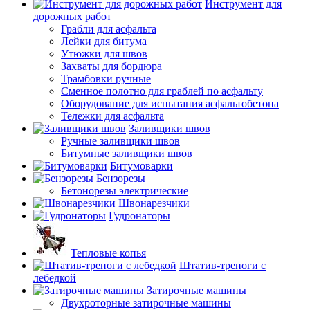
Инструмент для
дорожных работ
Грабли для асфальта
Лейки для битума
Утюжки для швов
Захваты для бордюра
Трамбовки ручные
Сменное полотно для граблей по асфальту
Оборудование для испытания асфальтобетона
Тележки для асфальта
Заливщики швов
Ручные заливщики швов
Битумные заливщики швов
Битумоварки
Бензорезы
Бетонорезы электрические
Швонарезчики
Гудронаторы
Тепловые копья
Штатив-треноги с
лебедкой
Затирочные машины
Двухроторные затирочные машины