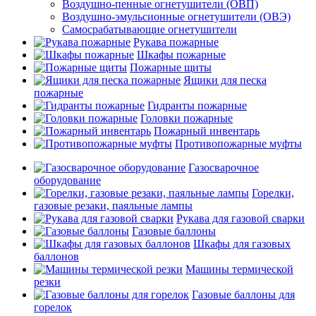
Воздушно-пенные огнетушители (ОВП)
Воздушно-эмульсионные огнетушители (ОВЭ)
Самосрабатывающие огнетушители
Рукава пожарные
Шкафы пожарные
Пожарные щиты
Ящики для песка
пожарные
Гидранты пожарные
Головки пожарные
Пожарный инвентарь
Противопожарные муфты
Газосварочное
оборудование
Горелки,
газовые резаки, паяльные лампы
Рукава для газовой сварки
Газовые баллоны
Шкафы для газовых
баллонов
Машины термической
резки
Газовые баллоны для
горелок