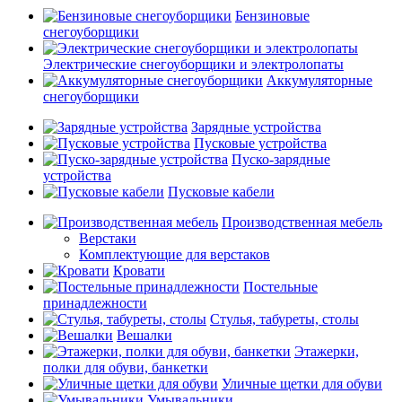
Бензиновые
снегоуборщики
Электрические снегоуборщики и электролопаты
Аккумуляторные
снегоуборщики
Зарядные устройства
Пусковые устройства
Пуско-зарядные
устройства
Пусковые кабели
Производственная мебель
Верстаки
Комплектующие для верстаков
Кровати
Постельные
принадлежности
Стулья, табуреты, столы
Вешалки
Этажерки,
полки для обуви, банкетки
Уличные щетки для обуви
Умывальники