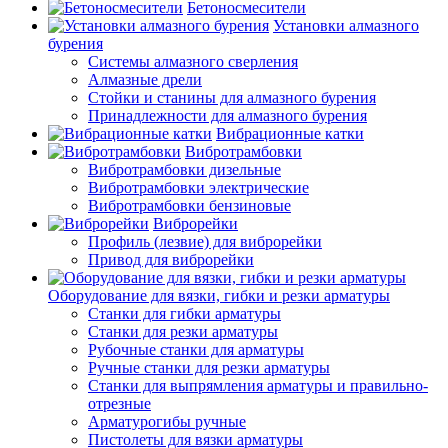
Бетоносмесители
Установки алмазного
бурения
Системы алмазного сверления
Алмазные дрели
Стойки и станины для алмазного бурения
Принадлежности для алмазного бурения
Вибрационные катки
Вибротрамбовки
Вибротрамбовки дизельные
Вибротрамбовки электрические
Вибротрамбовки бензиновые
Виброрейки
Профиль (лезвие) для виброрейки
Привод для виброрейки
Оборудование для вязки, гибки и резки арматуры
Станки для гибки арматуры
Станки для резки арматуры
Рубочные станки для арматуры
Ручные станки для резки арматуры
Станки для выпрямления арматуры и правильно-
отрезные
Арматурогибы ручные
Пистолеты для вязки арматуры