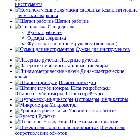
инструмента
Комплектующие
для маски сварщика
Шапки рабочие
Спецодежда
Куртки рабочие
Одежда сварщика
Футболки с длинным рукавом (лонгслив)
Сумки для инструментов
Лазерные рулетки
Лазерные нивелиры
Динамометрические
ключи
Штангенциркули
Штангенглубиномеры, Штангенрейсмасы
Нутромеры, индикаторы
Микрометры
Уровни строительные
Рулетки
Нивелиры оптические
Измеритель
сопротивлений обмоток