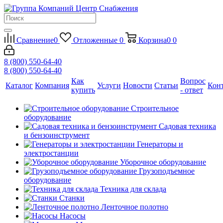
Сравнение
0
Отложенные
0
Корзина
0
0
8 (800) 550-64-40
8 (800) 550-64-40
Как
Вопрос
Каталог
Компания
Услуги
Новости
Статьи
Кон
купить
- ответ
Строительное
оборудование
Садовая техника
и бензоинструмент
Генераторы и
электростанции
Уборочное оборудование
Грузоподъемное
оборудование
Техника для склада
Станки
Ленточное полотно
Насосы