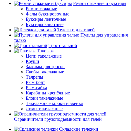
Ремни стяжные и буксиры
Ремни стяжные
Фалы буксировочные
Буксиры ленточные
Буксиры канатные
Тележки для талей
Пульты для управления
талью
Трос стальной
Такелаж
Цепи такелажные
Коуши
Зажимы для тросов
Скобы такелажные
Талрепы
Рым-болт
Рым-гайка
Карабины крепёжные
Блоки такелажные
Такелажные крюки и звенья
Ломы такелажные
Ограничители грузоподъемности для талей
Складские тележки