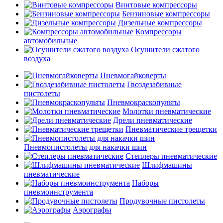
Винтовые компрессоры
Бензиновые компрессоры
Дизельные компрессоры
Компрессоры
автомобильные
Осушители сжатого
воздуха
Пневмогайковерты
Гвоздезабивные
пистолеты
Пневмокраскопульты
Молотки пневматические
Дрели пневматические
Пневматические трещетки
Пневмопистолеты для накачки шин
Степлеры пневматические
Шлифмашины
пневматические
Наборы
пневмоинструмента
Продувочные пистолеты
Аэрографы