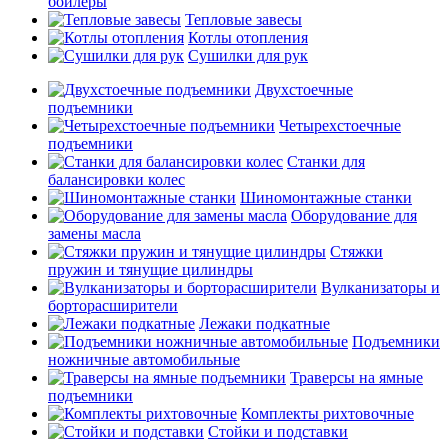
бойлеры
Тепловые завесы
Котлы отопления
Сушилки для рук
Двухстоечные
подъемники
Четырехстоечные
подъемники
Станки для
балансировки колес
Шиномонтажные станки
Оборудование для
замены масла
Стяжки
пружин и тянущие цилиндры
Вулканизаторы и
борторасширители
Лежаки подкатные
Подъемники
ножничные автомобильные
Траверсы на ямные
подъемники
Комплекты рихтовочные
Стойки и подставки