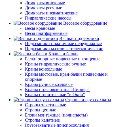
Домкраты винтовые
Домкраты реечные
Домкраты пневматические
Гидравлические насосы
Весовое оборудование
Весы крановые
Весы платформенные
Вышки-подъемники
Подъемники ножничные передвижные
Подъемники мачтовые телескопические
Краны и балки
Балки опорные подвесные и концевые
Краны гидравлические ручные
Краны консольные
Краны мостовые, кран-балки подвесные и
опорные
Краны ручные козловые
Краны стреловые типа "Пионер"
Краны строительные "в Окно"
Стропы и грузозахваты
Стропы текстильные
Стропы цепные
Блоки монтажные (полиспасты)
Стропы канатные
Грузозахватные приспособления