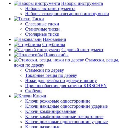
Наборы инструмента
Наборы автоинструмента
Наборы столярно-слесарного инструмента
Тиски
Слесарные тиски
Станочные тиски
Столярные тиски
Наковальни
Струбцины
Садовый инструмент
Полосогибы
Стамески, резцы,
ножи по дереву
Стамески по дереву
Токарные резцы по дереву
Ножи для резьбы по дереву и шпону
Приспособления для заточки KIRSCHEN
Скобели
Ключи
Ключи рожковые односторонние
Ключи накидные односторонние ударные
Ключи комбинированные
Ключи комбинированные трещоточные
Ключи рожковые односторонние ударные
Ключи разводные