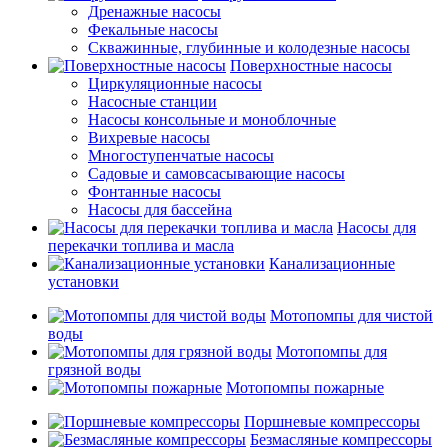
Дренажные насосы
Фекальные насосы
Скважинные, глубинные и колодезные насосы
Поверхностные насосы
Циркуляционные насосы
Насосные станции
Насосы консольные и моноблочные
Вихревые насосы
Многоступенчатые насосы
Садовые и самовсасывающие насосы
Фонтанные насосы
Насосы для бассейна
Насосы для
перекачки топлива и масла
Канализационные
установки
Мотопомпы для чистой
воды
Мотопомпы для
грязной воды
Мотопомпы пожарные
Поршневые компрессоры
Безмасляные компрессоры