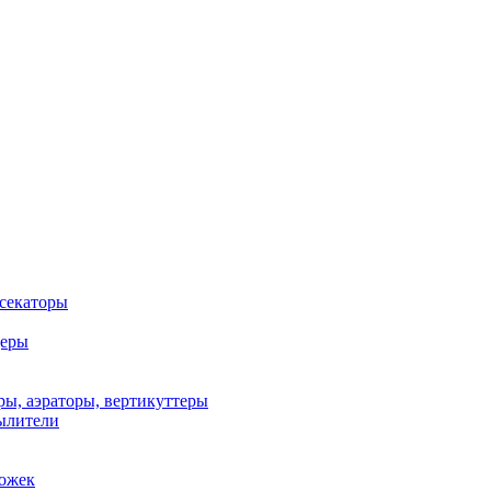
 секаторы
деры
ы, аэраторы, вертикуттеры
ылители
рожек