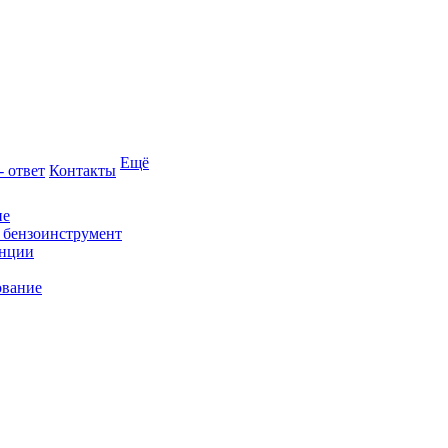
Ещё
- ответ
Контакты
ие
и бензоинструмент
анции
ование