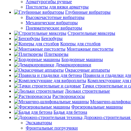
Арматурогибы ручные
Пистолеты для вязки арматуры
Глубинные вибраторы
Высокочастотные вибраторы
Механические вибраторы
Пневматические вибраторы
Строительные миксеры
Бензобуры
Коперы для столбов
Монтажные пистолеты
Плиткорезы
Бордюрные машины
Демаркировщики
Окрасочные аппараты
Правила и гладилки для
Комплектующие для 
Тачки строительные и 
Люльки строительные
Растворонасосы
Мозаично-шлифова
Фрезеровальные машины
Бадья для бетона
Дорожно-строительная
Экскаваторы
Фронтальные погрузчики