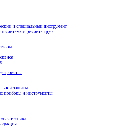
еский и специальный инструмент
ля монтажа и ремонта труб
ляторы
сервиса
я
устройства
альной защиты
е приборы и инструменты
товая техника
родукция