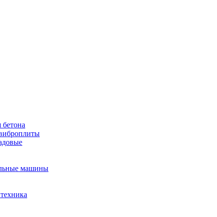
 бетона
виброплиты
садовые
льные машины
 техника