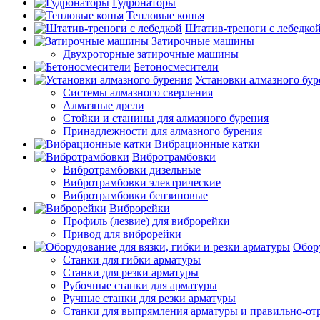
Гудронаторы
Тепловые копья
Штатив-треноги с лебедко
Затирочные машины
Двухроторные затирочные машины
Бетоносмесители
Установки алмазного бур
Системы алмазного сверления
Алмазные дрели
Стойки и станины для алмазного бурения
Принадлежности для алмазного бурения
Вибрационные катки
Вибротрамбовки
Вибротрамбовки дизельные
Вибротрамбовки электрические
Вибротрамбовки бензиновые
Виброрейки
Профиль (лезвие) для виброрейки
Привод для виброрейки
Обору
Станки для гибки арматуры
Станки для резки арматуры
Рубочные станки для арматуры
Ручные станки для резки арматуры
Станки для выпрямления арматуры и правильно-от