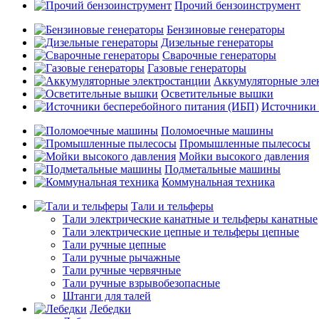
Прочий бензоинструмент
Бензиновые генераторы
Дизельные генераторы
Сварочные генераторы
Газовые генераторы
Аккумуляторные эле
Осветительные вышки
Источники 
Поломоечные машины
Промышленные пылесосы
Мойки высокого давления
Подметальные машины
Коммунальная техника
Тали и тельферы
Тали электрические канатные и тельферы канатные
Тали электрические цепные и тельферы цепные
Тали ручные цепные
Тали ручные рычажные
Тали ручные червячные
Тали ручные взрывобезопасные
Штанги для талей
Лебедки