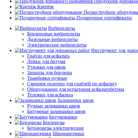
Продукция дорожног
Крепёж
Пескоструйное оборудов
Подарочные сертификаты
Виброплиты
Бензиновые виброплиты
Дизельные виброплиты
Электрические виброплиты
Инструмент для доро
Грабли для асфальта
Лейки для битума
Утюжки для швов
Захваты для бордюра
Трамбовки ручные
Сменное полотно для граблей по асфальту
Оборудование для испытания асфальтобетона
Тележки для асфальта
Заливщики швов
Ручные заливщики швов
Битумные заливщики швов
Битумоварки
Бензорезы
Бетонорезы электрические
Швонарезчики