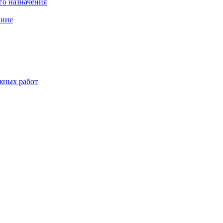
о назначения
ание
жных работ