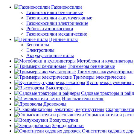
Газонокосилки
Газонокосилки бензиновые
Газонокосилки аккумуляторные
Газонокосилки электрические
Роботы-газонокосилки
Газонокосилки механические
Цепные пилы
Бензопилы
Электропилы
Аккумуляторные пилы
Мотоблоки и культиваторы
Триммеры бензиновые
Триммеры аккумуляторные
Триммеры электрические
Кусторезы, сучкорезы,
Высоторезы
Садовые тракторы и рай
Измельчители веток
Дровоколы
Скарификатор
Опрыскиватели и расп
Воздуходувки
Зернодробилки
Очистители садовых до