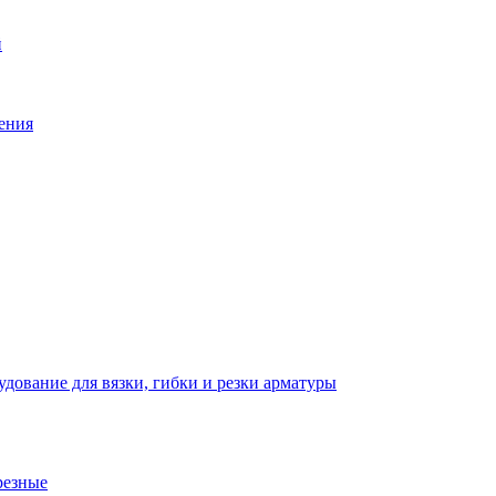
й
ения
дование для вязки, гибки и резки арматуры
резные