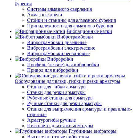
бурения
Системы алмазного сверления
Алмазные дрели
Стойки и станины для алмазного бурения
Принадлежности для алмазного бурения
Вибрационные катки
Вибротрамбовки
Вибротрамбовки дизельные
Вибротрамбовки электрические
Вибротрамбовки бензиновые
Виброрейки
Профиль (лезвие) для виброрейки
Привод для виброрейки
Оборудование для вязки, гибки и резки арматуры
Станки для гибки арматуры
Станки для резки арматуры
Рубочные станки для арматуры
Ручные станки для резки арматуры
Станки для выпрямления арматуры и правильно-
отрезные
Арматурогибы ручные
Пистолеты для вязки арматуры
Глубинные вибраторы
Высокочастотные вибраторы