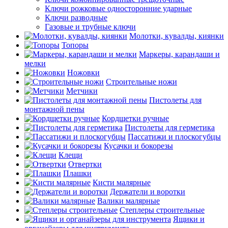
Ключи рожковые односторонние ударные
Ключи разводные
Газовые и трубные ключи
Молотки, кувалды, киянки
Топоры
Маркеры, карандаши и
мелки
Ножовки
Строительные ножи
Метчики
Пистолеты для
монтажной пены
Кордщетки ручные
Пистолеты для герметика
Пассатижи и плоскогубцы
Кусачки и бокорезы
Клещи
Отвертки
Плашки
Кисти малярные
Держатели и воротки
Валики малярные
Степлеры строительные
Ящики и