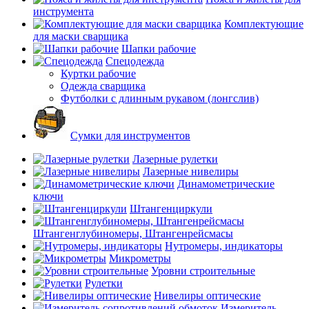
инструмента
Комплектующие
для маски сварщика
Шапки рабочие
Спецодежда
Куртки рабочие
Одежда сварщика
Футболки с длинным рукавом (лонгслив)
Сумки для инструментов
Лазерные рулетки
Лазерные нивелиры
Динамометрические
ключи
Штангенциркули
Штангенглубиномеры, Штангенрейсмасы
Нутромеры, индикаторы
Микрометры
Уровни строительные
Рулетки
Нивелиры оптические
Измеритель