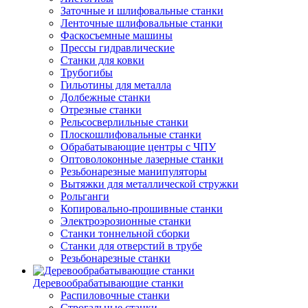
Заточные и шлифовальные станки
Ленточные шлифовальные станки
Фаскосъемные машины
Прессы гидравлические
Станки для ковки
Трубогибы
Гильотины для металла
Долбежные станки
Отрезные станки
Рельсосверлильные станки
Плоскошлифовальные станки
Обрабатывающие центры с ЧПУ
Оптоволоконные лазерные станки
Резьбонарезные манипуляторы
Вытяжки для металлической стружки
Рольганги
Копировально-прошивные станки
Электроэрозионные станки
Станки тоннельной сборки
Станки для отверстий в трубе
Резьбонарезные станки
Деревообрабатывающие станки
Распиловочные станки
Строгальные станки