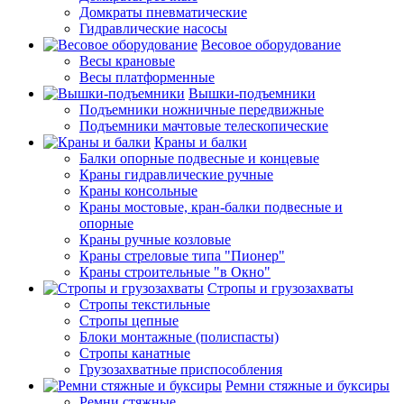
Домкраты пневматические
Гидравлические насосы
Весовое оборудование
Весы крановые
Весы платформенные
Вышки-подъемники
Подъемники ножничные передвижные
Подъемники мачтовые телескопические
Краны и балки
Балки опорные подвесные и концевые
Краны гидравлические ручные
Краны консольные
Краны мостовые, кран-балки подвесные и
опорные
Краны ручные козловые
Краны стреловые типа "Пионер"
Краны строительные "в Окно"
Стропы и грузозахваты
Стропы текстильные
Стропы цепные
Блоки монтажные (полиспасты)
Стропы канатные
Грузозахватные приспособления
Ремни стяжные и буксиры
Ремни стяжные