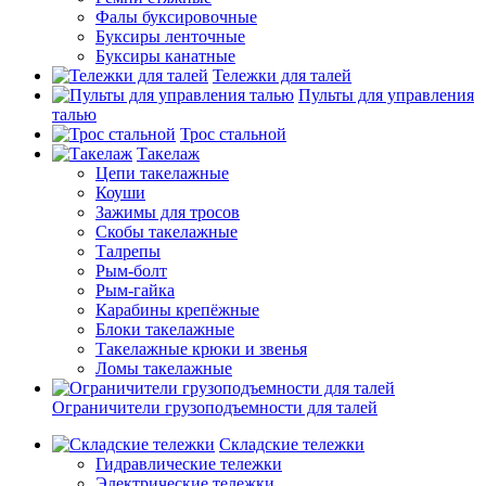
Фалы буксировочные
Буксиры ленточные
Буксиры канатные
Тележки для талей
Пульты для управления
талью
Трос стальной
Такелаж
Цепи такелажные
Коуши
Зажимы для тросов
Скобы такелажные
Талрепы
Рым-болт
Рым-гайка
Карабины крепёжные
Блоки такелажные
Такелажные крюки и звенья
Ломы такелажные
Ограничители грузоподъемности для талей
Складские тележки
Гидравлические тележки
Электрические тележки