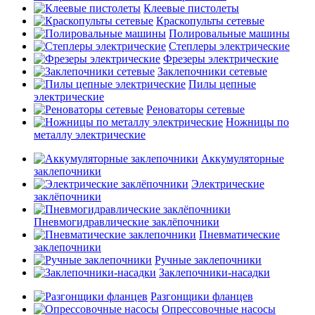
Клеевые пистолеты
Краскопульты сетевые
Полировальные машины
Степлеры электрические
Фрезеры электрические
Заклепочники сетевые
Пилы цепные
электрические
Реноваторы сетевые
Ножницы по
металлу электрические
Аккумуляторные
заклепочники
Электрические
заклёпочники
Пневмогидравлические заклёпочники
Пневматические
заклепочники
Ручные заклепочники
Заклепочники-насадки
Разгонщики фланцев
Опрессовочные насосы