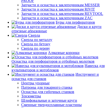
PROOF
Запчасти и оснастка к заклепочникам MESSER
Запчасти и оснастка к заклепочникам RIVIT
Запчасти и оснастка к заклепочникам REVTOOL
Запчасти и оснастка к заклепочникам ZAC
Буры для перфораторов
Диски и круги
отрезные абразивные
Сверла
Сверла по металлу
Сверла по бетону
Сверла по дереву
Алмазные коронки
Оснастка для перфораторов и отбойных молотков
Навеска для
культиваторов и мотоблоков
Инструмент и
оснастка для станков
Центры упорные
Патроны для токарного станка
Оснастка для гибочных станков
Тензометры
Шлифовальные и заточные круги
Сменные твердосплавные пластины