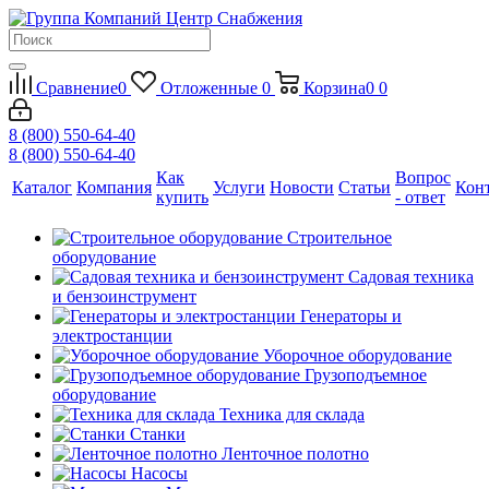
Сравнение
0
Отложенные
0
Корзина
0
0
8 (800) 550-64-40
8 (800) 550-64-40
Как
Вопрос
Каталог
Компания
Услуги
Новости
Статьи
Кон
купить
- ответ
Строительное
оборудование
Садовая техника
и бензоинструмент
Генераторы и
электростанции
Уборочное оборудование
Грузоподъемное
оборудование
Техника для склада
Станки
Ленточное полотно
Насосы