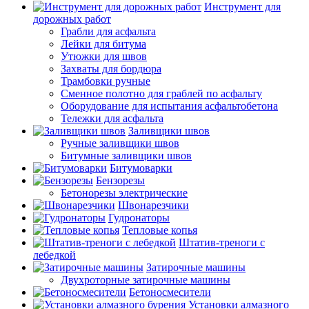
Инструмент для
дорожных работ
Грабли для асфальта
Лейки для битума
Утюжки для швов
Захваты для бордюра
Трамбовки ручные
Сменное полотно для граблей по асфальту
Оборудование для испытания асфальтобетона
Тележки для асфальта
Заливщики швов
Ручные заливщики швов
Битумные заливщики швов
Битумоварки
Бензорезы
Бетонорезы электрические
Швонарезчики
Гудронаторы
Тепловые копья
Штатив-треноги с
лебедкой
Затирочные машины
Двухроторные затирочные машины
Бетоносмесители
Установки алмазного