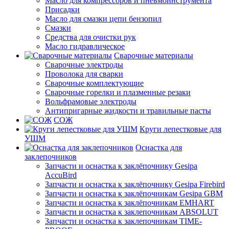
Масло для компрессоров и пневмоинструмента
Присадки
Масло для смазки цепи бензопил
Смазки
Средства для очистки рук
Масло гидравлическое
Сварочные материалы
Сварочные электроды
Проволока для сварки
Сварочные комплектующие
Сварочные горелки и плазменные резаки
Вольфрамовые электроды
Антипригарные жидкости и травильные пасты
СОЖ
Круги лепестковые для
УШМ
Оснастка для
заклепочников
Запчасти и оснастка к заклёпочнику Gesipa
AccuBird
Запчасти и оснастка к заклёпочнику Gesipa Firebird
Запчасти и оснастка к заклёпочникам Gesipa GBM
Запчасти и оснастка к заклёпочникам EMHART
Запчасти и оснастка к заклепочникам ABSOLUT
Запчасти и оснастка к заклепочникам TIME-