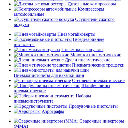
Дизельные компрессоры
Компрессоры
автомобильные
Осушители сжатого
воздуха
Пневмогайковерты
Гвоздезабивные
пистолеты
Пневмокраскопульты
Молотки пневматические
Дрели пневматические
Пневматические трещетки
Пневмопистолеты для накачки шин
Степлеры пневматические
Шлифмашины
пневматические
Наборы
пневмоинструмента
Продувочные пистолеты
Аэрографы
Сварочные инверторы
(MMA)