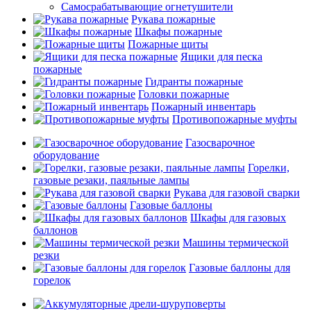
Самосрабатывающие огнетушители
Рукава пожарные
Шкафы пожарные
Пожарные щиты
Ящики для песка
пожарные
Гидранты пожарные
Головки пожарные
Пожарный инвентарь
Противопожарные муфты
Газосварочное
оборудование
Горелки,
газовые резаки, паяльные лампы
Рукава для газовой сварки
Газовые баллоны
Шкафы для газовых
баллонов
Машины термической
резки
Газовые баллоны для
горелок