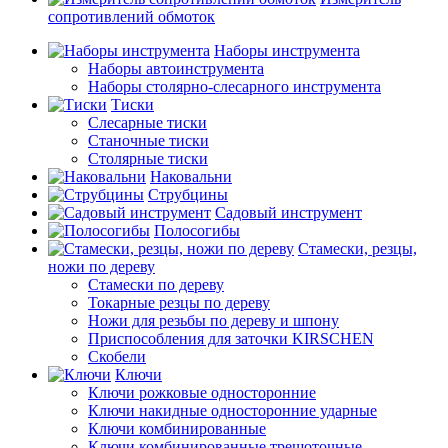
сопротивлений обмоток
Наборы инструмента
Наборы автоинструмента
Наборы столярно-слесарного инструмента
Тиски
Слесарные тиски
Станочные тиски
Столярные тиски
Наковальни
Струбцины
Садовый инструмент
Полосогибы
Стамески, резцы,
ножи по дереву
Стамески по дереву
Токарные резцы по дереву
Ножи для резьбы по дереву и шпону
Приспособления для заточки KIRSCHEN
Скобели
Ключи
Ключи рожковые односторонние
Ключи накидные односторонние ударные
Ключи комбинированные
Ключи комбинированные трещоточные