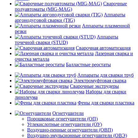
Сварочные
полуавтоматы (MIG-MAG)
Аппараты
аргонодуговой сварки (TIG)
Аппараты плазменной
резки
Аппараты
точечной сварки (STUD)
Сварочная автоматизация
Лазерная сварка и
очистка металла
Балластные реостаты
Аппараты для сварки труб
Электромуфтовая сварка
Сварочные экструдеры
Наборы для сварки
линолеума
Фены для сварки пластика
Огнетушители
Порошковые огнетушители (ОП)
Углекислотные огнетушители (ОУ)
Воздушно-пенные огнетушители (ОВП)
Воздушно-эмульсионные огнетушители (ОВЭ)