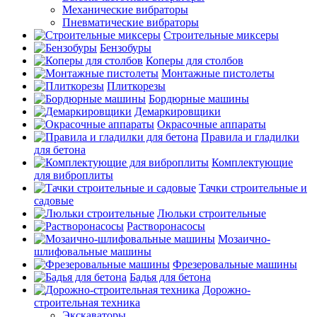
Механические вибраторы
Пневматические вибраторы
Строительные миксеры
Бензобуры
Коперы для столбов
Монтажные пистолеты
Плиткорезы
Бордюрные машины
Демаркировщики
Окрасочные аппараты
Правила и гладилки
для бетона
Комплектующие
для виброплиты
Тачки строительные и
садовые
Люльки строительные
Растворонасосы
Мозаично-
шлифовальные машины
Фрезеровальные машины
Бадья для бетона
Дорожно-
строительная техника
Экскаваторы