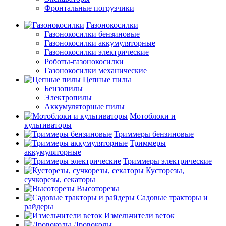
Фронтальные погрузчики
Газонокосилки
Газонокосилки бензиновые
Газонокосилки аккумуляторные
Газонокосилки электрические
Роботы-газонокосилки
Газонокосилки механические
Цепные пилы
Бензопилы
Электропилы
Аккумуляторные пилы
Мотоблоки и
культиваторы
Триммеры бензиновые
Триммеры
аккумуляторные
Триммеры электрические
Кусторезы,
сучкорезы, секаторы
Высоторезы
Садовые тракторы и
райдеры
Измельчители веток
Дровоколы