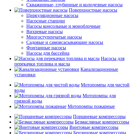
Скважинные, глубинные и колодезные насосы
Поверхностные насосы
Циркуляционные насосы
Насосные станции
Насосы консольные и моноблочные
Вихревые насосы
Многоступенчатые насосы
Садовые и самовсасывающие насосы
Фонтанные насосы
Насосы для бассейна
Насосы для
перекачки топлива и масла
Канализационные
установки
Мотопомпы для чистой
воды
Мотопомпы для
грязной воды
Мотопомпы пожарные
Поршневые компрессоры
Безмасляные компрессоры
Винтовые компрессоры
Бензиновые компрессоры