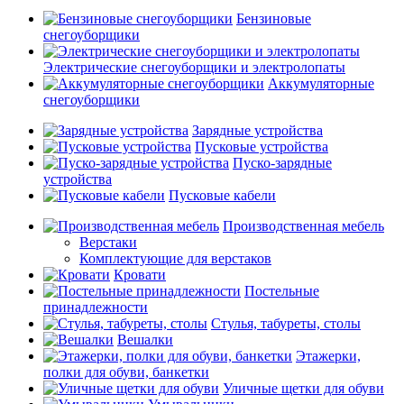
Бензиновые
снегоуборщики
Электрические снегоуборщики и электролопаты
Аккумуляторные
снегоуборщики
Зарядные устройства
Пусковые устройства
Пуско-зарядные
устройства
Пусковые кабели
Производственная мебель
Верстаки
Комплектующие для верстаков
Кровати
Постельные
принадлежности
Стулья, табуреты, столы
Вешалки
Этажерки,
полки для обуви, банкетки
Уличные щетки для обуви