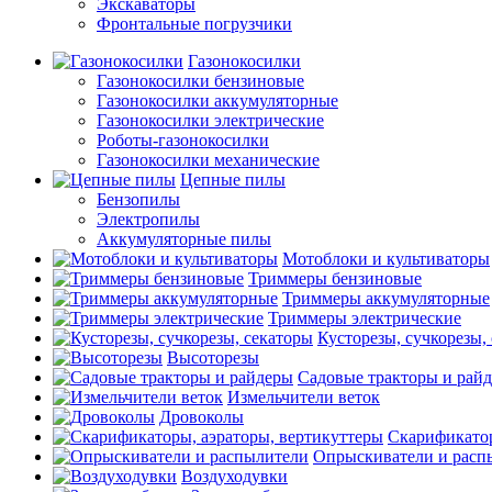
Экскаваторы
Фронтальные погрузчики
Газонокосилки
Газонокосилки бензиновые
Газонокосилки аккумуляторные
Газонокосилки электрические
Роботы-газонокосилки
Газонокосилки механические
Цепные пилы
Бензопилы
Электропилы
Аккумуляторные пилы
Мотоблоки и культиваторы
Триммеры бензиновые
Триммеры аккумуляторные
Триммеры электрические
Кусторезы, сучкорезы,
Высоторезы
Садовые тракторы и рай
Измельчители веток
Дровоколы
Скарификатор
Опрыскиватели и расп
Воздуходувки