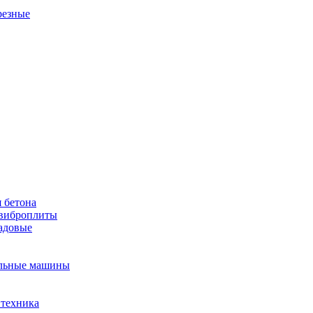
резные
 бетона
виброплиты
садовые
льные машины
 техника