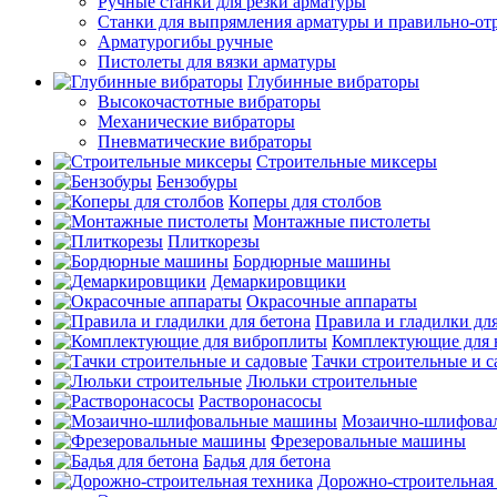
Ручные станки для резки арматуры
Станки для выпрямления арматуры и правильно-от
Арматурогибы ручные
Пистолеты для вязки арматуры
Глубинные вибраторы
Высокочастотные вибраторы
Механические вибраторы
Пневматические вибраторы
Строительные миксеры
Бензобуры
Коперы для столбов
Монтажные пистолеты
Плиткорезы
Бордюрные машины
Демаркировщики
Окрасочные аппараты
Правила и гладилки для
Комплектующие для 
Тачки строительные и 
Люльки строительные
Растворонасосы
Мозаично-шлифова
Фрезеровальные машины
Бадья для бетона
Дорожно-строительная