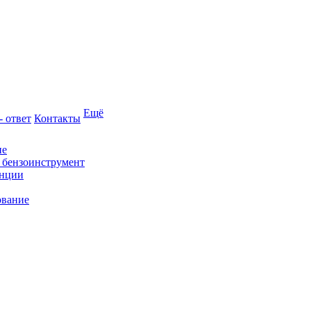
Ещё
- ответ
Контакты
ие
и бензоинструмент
анции
ование