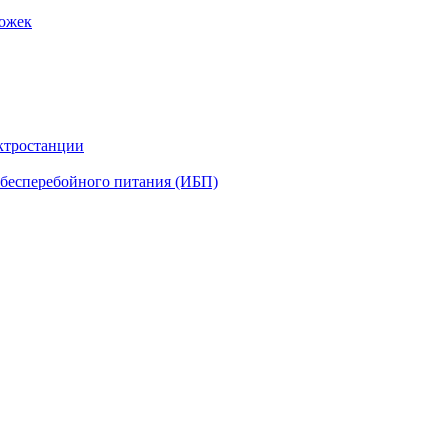
рожек
ктростанции
бесперебойного питания (ИБП)