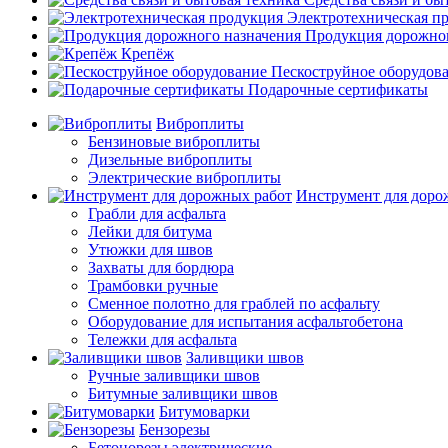
Электротехническая п
Продукция дорожног
Крепёж
Пескоструйное оборудов
Подарочные сертификаты
Виброплиты
Бензиновые виброплиты
Дизельные виброплиты
Электрические виброплиты
Инструмент для доро
Грабли для асфальта
Лейки для битума
Утюжки для швов
Захваты для бордюра
Трамбовки ручные
Сменное полотно для граблей по асфальту
Оборудование для испытания асфальтобетона
Тележки для асфальта
Заливщики швов
Ручные заливщики швов
Битумные заливщики швов
Битумоварки
Бензорезы
Бетонорезы электрические