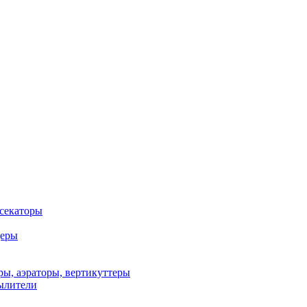
 секаторы
деры
ы, аэраторы, вертикуттеры
ылители