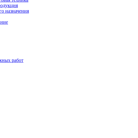
родукция
о назначения
ание
жных работ