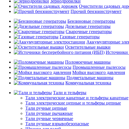
Зернодробилки
Очистители садовых до
Прочий бензоинструмент
Бензиновые генераторы
Дизельные генераторы
Сварочные генераторы
Газовые генераторы
Аккумуляторные эле
Осветительные вышки
Источники 
Поломоечные машины
Промышленные пылесосы
Мойки высокого давления
Подметальные машины
Коммунальная техника
Тали и тельферы
Тали электрические канатные и тельферы канатные
Тали электрические цепные и тельферы цепные
Тали ручные цепные
Тали ручные рычажные
Тали ручные червячные
Тали ручные взрывобезопасные
Штанги для талей