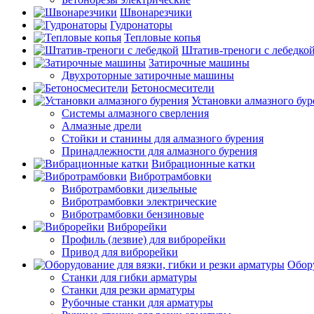
Швонарезчики
Гудронаторы
Тепловые копья
Штатив-треноги с лебедко
Затирочные машины
Двухроторные затирочные машины
Бетоносмесители
Установки алмазного бур
Системы алмазного сверления
Алмазные дрели
Стойки и станины для алмазного бурения
Принадлежности для алмазного бурения
Вибрационные катки
Вибротрамбовки
Вибротрамбовки дизельные
Вибротрамбовки электрические
Вибротрамбовки бензиновые
Виброрейки
Профиль (лезвие) для виброрейки
Привод для виброрейки
Обору
Станки для гибки арматуры
Станки для резки арматуры
Рубочные станки для арматуры