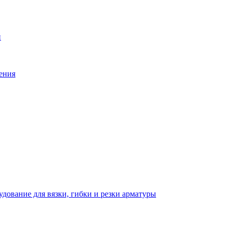
й
ения
дование для вязки, гибки и резки арматуры