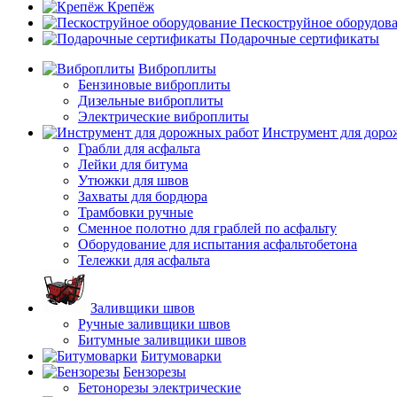
Крепёж
Пескоструйное оборудов
Подарочные сертификаты
Виброплиты
Бензиновые виброплиты
Дизельные виброплиты
Электрические виброплиты
Инструмент для доро
Грабли для асфальта
Лейки для битума
Утюжки для швов
Захваты для бордюра
Трамбовки ручные
Сменное полотно для граблей по асфальту
Оборудование для испытания асфальтобетона
Тележки для асфальта
Заливщики швов
Ручные заливщики швов
Битумные заливщики швов
Битумоварки
Бензорезы
Бетонорезы электрические