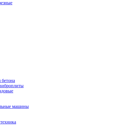
резные
 бетона
виброплиты
садовые
льные машины
 техника