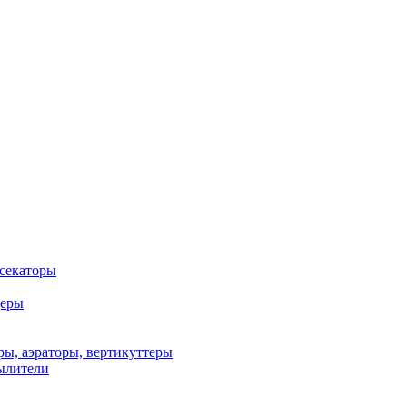
 секаторы
деры
ы, аэраторы, вертикуттеры
ылители