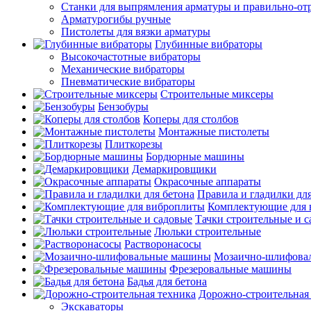
Станки для выпрямления арматуры и правильно-от
Арматурогибы ручные
Пистолеты для вязки арматуры
Глубинные вибраторы
Высокочастотные вибраторы
Механические вибраторы
Пневматические вибраторы
Строительные миксеры
Бензобуры
Коперы для столбов
Монтажные пистолеты
Плиткорезы
Бордюрные машины
Демаркировщики
Окрасочные аппараты
Правила и гладилки для
Комплектующие для 
Тачки строительные и 
Люльки строительные
Растворонасосы
Мозаично-шлифова
Фрезеровальные машины
Бадья для бетона
Дорожно-строительная
Экскаваторы