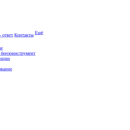
Ещё
- ответ
Контакты
ие
и бензоинструмент
анции
ование