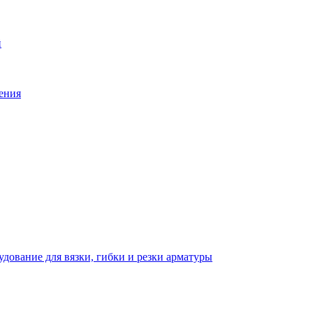
й
ения
дование для вязки, гибки и резки арматуры