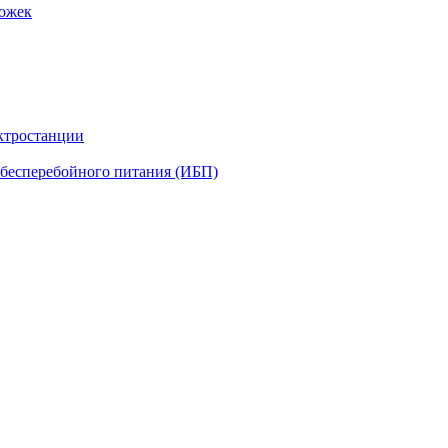
рожек
ктростанции
бесперебойного питания (ИБП)