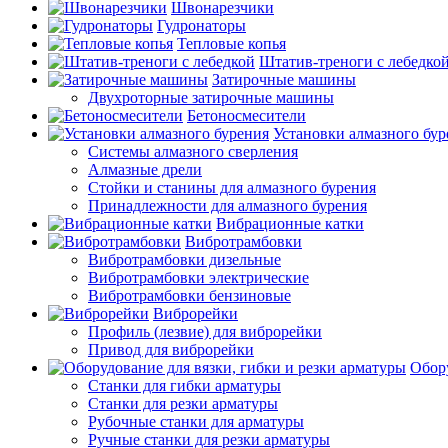
Швонарезчики
Гудронаторы
Тепловые копья
Штатив-треноги с лебедко
Затирочные машины
Двухроторные затирочные машины
Бетоносмесители
Установки алмазного бур
Системы алмазного сверления
Алмазные дрели
Стойки и станины для алмазного бурения
Принадлежности для алмазного бурения
Вибрационные катки
Вибротрамбовки
Вибротрамбовки дизельные
Вибротрамбовки электрические
Вибротрамбовки бензиновые
Виброрейки
Профиль (лезвие) для виброрейки
Привод для виброрейки
Обору
Станки для гибки арматуры
Станки для резки арматуры
Рубочные станки для арматуры
Ручные станки для резки арматуры