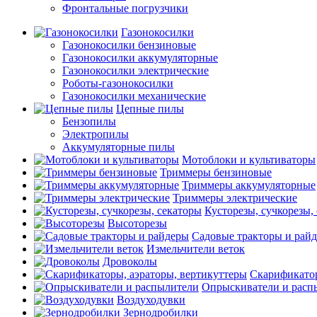
Фронтальные погрузчики
Газонокосилки
Газонокосилки бензиновые
Газонокосилки аккумуляторные
Газонокосилки электрические
Роботы-газонокосилки
Газонокосилки механические
Цепные пилы
Бензопилы
Электропилы
Аккумуляторные пилы
Мотоблоки и культиваторы
Триммеры бензиновые
Триммеры аккумуляторные
Триммеры электрические
Кусторезы, сучкорезы,
Высоторезы
Садовые тракторы и рай
Измельчители веток
Дровоколы
Скарификатор
Опрыскиватели и расп
Воздуходувки
Зернодробилки