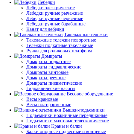
Лебедки
Лебедки электрические
Лебедки ручные рычажные
Лебедки ручные червячные
Лебедки ручные барабанные
Канат для лебедки
Такелажные тележки
Такелажные тележки поворотные
Тележки подкатные такелажные
Ручки для роликовых платформ
Домкраты
Домкраты подкатные
Домкраты гидравлические
Домкраты винтовые
Домкраты реечные
Домкраты пневматические
Гидравлические насосы
Весовое оборудование
Весы крановые
Весы платформенные
Вышки-подъемники
Подъемники ножничные передвижные
Подъемники мачтовые телескопические
Краны и балки
Балки опорные подвесные и концевые