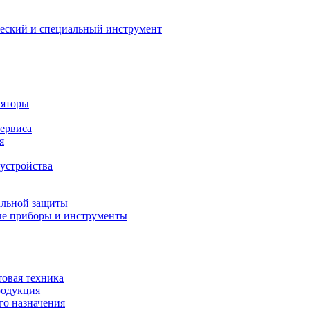
еский и специальный инструмент
ляторы
сервиса
я
устройства
альной защиты
е приборы и инструменты
товая техника
родукция
о назначения