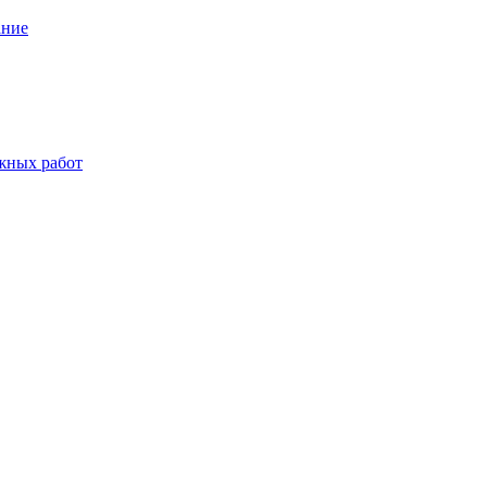
ание
жных работ