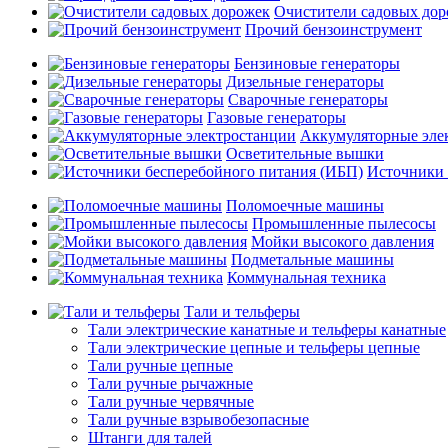
Очистители садовых до
Прочий бензоинструмент
Бензиновые генераторы
Дизельные генераторы
Сварочные генераторы
Газовые генераторы
Аккумуляторные эле
Осветительные вышки
Источники 
Поломоечные машины
Промышленные пылесосы
Мойки высокого давления
Подметальные машины
Коммунальная техника
Тали и тельферы
Тали электрические канатные и тельферы канатные
Тали электрические цепные и тельферы цепные
Тали ручные цепные
Тали ручные рычажные
Тали ручные червячные
Тали ручные взрывобезопасные
Штанги для талей