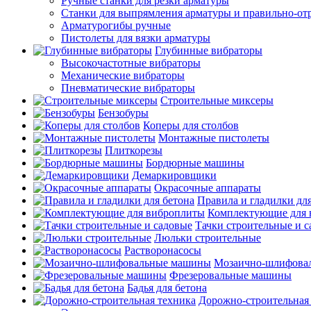
Ручные станки для резки арматуры
Станки для выпрямления арматуры и правильно-от
Арматурогибы ручные
Пистолеты для вязки арматуры
Глубинные вибраторы
Высокочастотные вибраторы
Механические вибраторы
Пневматические вибраторы
Строительные миксеры
Бензобуры
Коперы для столбов
Монтажные пистолеты
Плиткорезы
Бордюрные машины
Демаркировщики
Окрасочные аппараты
Правила и гладилки для
Комплектующие для 
Тачки строительные и 
Люльки строительные
Растворонасосы
Мозаично-шлифова
Фрезеровальные машины
Бадья для бетона
Дорожно-строительная