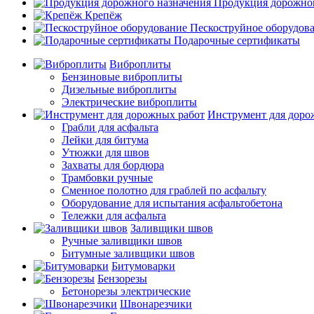
Продукция дорожног
Крепёж
Пескоструйное оборудов
Подарочные сертификаты
Виброплиты
Бензиновые виброплиты
Дизельные виброплиты
Электрические виброплиты
Инструмент для доро
Грабли для асфальта
Лейки для битума
Утюжки для швов
Захваты для бордюра
Трамбовки ручные
Сменное полотно для граблей по асфальту
Оборудование для испытания асфальтобетона
Тележки для асфальта
Заливщики швов
Ручные заливщики швов
Битумные заливщики швов
Битумоварки
Бензорезы
Бетонорезы электрические
Швонарезчики