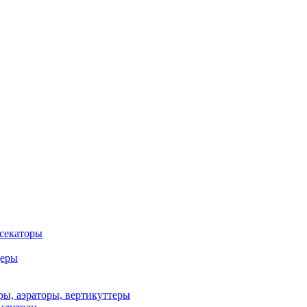
 секаторы
деры
ы, аэраторы, вертикуттеры