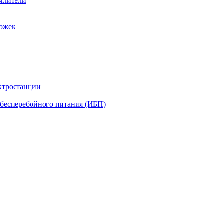
ылители
рожек
ктростанции
бесперебойного питания (ИБП)