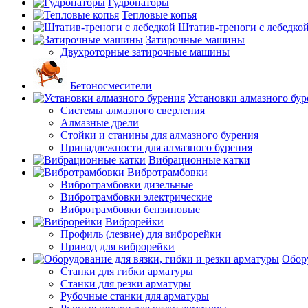
Гудронаторы
Тепловые копья
Штатив-треноги с лебедко
Затирочные машины
Двухроторные затирочные машины
Бетоносмесители
Установки алмазного бур
Системы алмазного сверления
Алмазные дрели
Стойки и станины для алмазного бурения
Принадлежности для алмазного бурения
Вибрационные катки
Вибротрамбовки
Вибротрамбовки дизельные
Вибротрамбовки электрические
Вибротрамбовки бензиновые
Виброрейки
Профиль (лезвие) для виброрейки
Привод для виброрейки
Обору
Станки для гибки арматуры
Станки для резки арматуры
Рубочные станки для арматуры