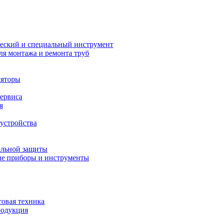
еский и специальный инструмент
ля монтажа и ремонта труб
ляторы
сервиса
я
устройства
альной защиты
е приборы и инструменты
товая техника
родукция