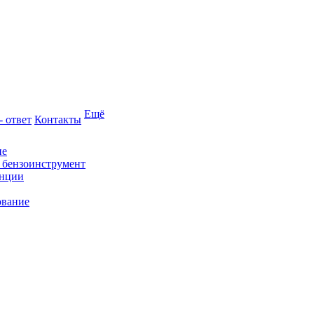
Ещё
- ответ
Контакты
ие
и бензоинструмент
анции
ование