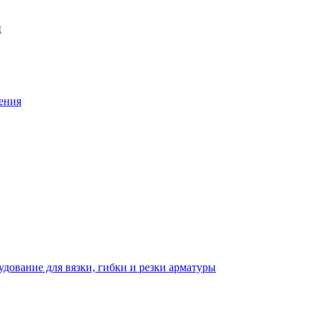
й
ения
дование для вязки, гибки и резки арматуры