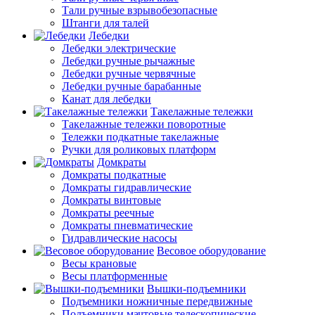
Тали ручные взрывобезопасные
Штанги для талей
Лебедки
Лебедки электрические
Лебедки ручные рычажные
Лебедки ручные червячные
Лебедки ручные барабанные
Канат для лебедки
Такелажные тележки
Такелажные тележки поворотные
Тележки подкатные такелажные
Ручки для роликовых платформ
Домкраты
Домкраты подкатные
Домкраты гидравлические
Домкраты винтовые
Домкраты реечные
Домкраты пневматические
Гидравлические насосы
Весовое оборудование
Весы крановые
Весы платформенные
Вышки-подъемники
Подъемники ножничные передвижные
Подъемники мачтовые телескопические