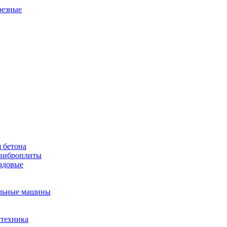
резные
 бетона
виброплиты
садовые
льные машины
 техника