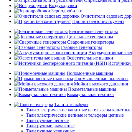
Опрыскиватели и расп
Воздуходувки
Зернодробилки
Очистители садовых до
Прочий бензоинструмент
Бензиновые генераторы
Дизельные генераторы
Сварочные генераторы
Газовые генераторы
Аккумуляторные эле
Осветительные вышки
Источники 
Поломоечные машины
Промышленные пылесосы
Мойки высокого давления
Подметальные машины
Коммунальная техника
Тали и тельферы
Тали электрические канатные и тельферы канатные
Тали электрические цепные и тельферы цепные
Тали ручные цепные
Тали ручные рычажные
Тали ручные червячные