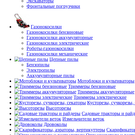
Экскаваторы
Фронтальные погрузчики
Газонокосилки
Газонокосилки бензиновые
Газонокосилки аккумуляторные
Газонокосилки электрические
Роботы-газонокосилки
Газонокосилки механические
Цепные пилы
Бензопилы
Электропилы
Аккумуляторные пилы
Мотоблоки и культиваторы
Триммеры бензиновые
Триммеры аккумуляторные
Триммеры электрические
Кусторезы, сучкорезы,
Высоторезы
Садовые тракторы и рай
Измельчители веток
Дровоколы
Скарификатор