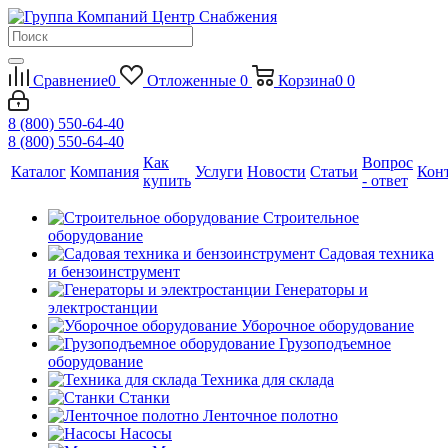
Сравнение
0
Отложенные
0
Корзина
0
0
8 (800) 550-64-40
8 (800) 550-64-40
Как
Вопрос
Каталог
Компания
Услуги
Новости
Статьи
Кон
купить
- ответ
Строительное
оборудование
Садовая техника
и бензоинструмент
Генераторы и
электростанции
Уборочное оборудование
Грузоподъемное
оборудование
Техника для склада
Станки
Ленточное полотно
Насосы