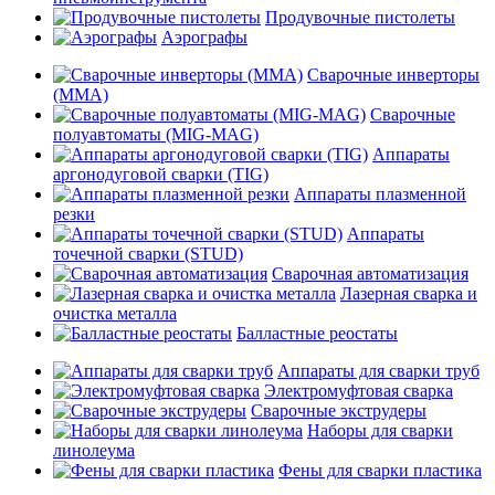
Продувочные пистолеты
Аэрографы
Сварочные инверторы
(MMA)
Сварочные
полуавтоматы (MIG-MAG)
Аппараты
аргонодуговой сварки (TIG)
Аппараты плазменной
резки
Аппараты
точечной сварки (STUD)
Сварочная автоматизация
Лазерная сварка и
очистка металла
Балластные реостаты
Аппараты для сварки труб
Электромуфтовая сварка
Сварочные экструдеры
Наборы для сварки
линолеума
Фены для сварки пластика