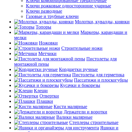
Ключи комбинированные трещоточные
Ключи рожковые односторонние ударные
Ключи разводные
Газовые и трубные ключи
Молотки, кувалды, киянки
Топоры
Маркеры, карандаши и
мелки
Ножовки
Строительные ножи
Метчики
Пистолеты для
монтажной пены
Кордщетки ручные
Пистолеты для герметика
Пассатижи и плоскогубцы
Кусачки и бокорезы
Клещи
Отвертки
Плашки
Кисти малярные
Держатели и воротки
Валики малярные
Степлеры строительные
Ящики и