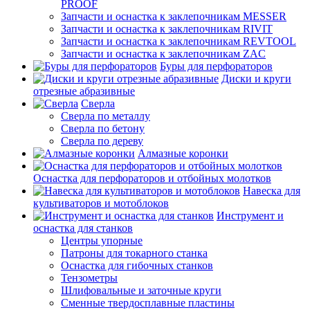
PROOF
Запчасти и оснастка к заклепочникам MESSER
Запчасти и оснастка к заклепочникам RIVIT
Запчасти и оснастка к заклепочникам REVTOOL
Запчасти и оснастка к заклепочникам ZAC
Буры для перфораторов
Диски и круги
отрезные абразивные
Сверла
Сверла по металлу
Сверла по бетону
Сверла по дереву
Алмазные коронки
Оснастка для перфораторов и отбойных молотков
Навеска для
культиваторов и мотоблоков
Инструмент и
оснастка для станков
Центры упорные
Патроны для токарного станка
Оснастка для гибочных станков
Тензометры
Шлифовальные и заточные круги
Сменные твердосплавные пластины