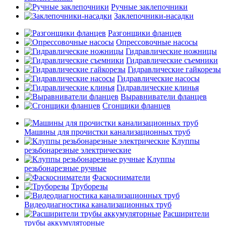
Ручные заклепочники
Заклепочники-насадки
Разгонщики фланцев
Опрессовочные насосы
Гидравлические ножницы
Гидравлические съемники
Гидравлические гайкорезы
Гидравлические насосы
Гидравлические клинья
Выравниватели фланцев
Сгонщики фланцев
Машины для прочистки канализационных труб
Клуппы
резьбонарезные электрические
Клуппы
резьбонарезные ручные
Фаскосниматели
Труборезы
Видеодиагностика канализационных труб
Расширители
трубы аккумуляторные