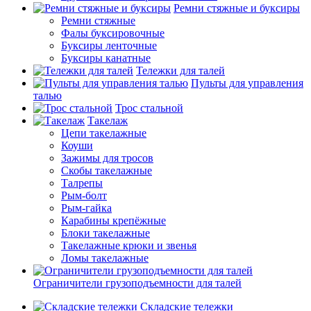
Ремни стяжные и буксиры
Ремни стяжные
Фалы буксировочные
Буксиры ленточные
Буксиры канатные
Тележки для талей
Пульты для управления
талью
Трос стальной
Такелаж
Цепи такелажные
Коуши
Зажимы для тросов
Скобы такелажные
Талрепы
Рым-болт
Рым-гайка
Карабины крепёжные
Блоки такелажные
Такелажные крюки и звенья
Ломы такелажные
Ограничители грузоподъемности для талей
Складские тележки