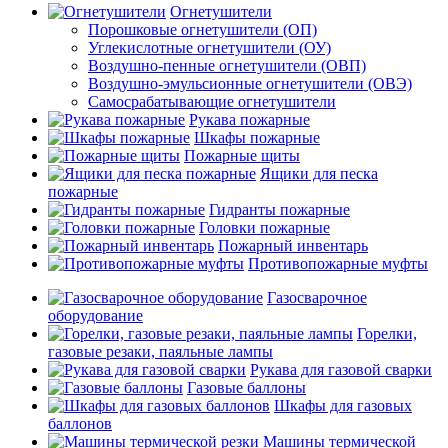
Огнетушители
Порошковые огнетушители (ОП)
Углекислотные огнетушители (ОУ)
Воздушно-пенные огнетушители (ОВП)
Воздушно-эмульсионные огнетушители (ОВЭ)
Самосрабатывающие огнетушители
Рукава пожарные
Шкафы пожарные
Пожарные щиты
Ящики для песка
пожарные
Гидранты пожарные
Головки пожарные
Пожарный инвентарь
Противопожарные муфты
Газосварочное
оборудование
Горелки,
газовые резаки, паяльные лампы
Рукава для газовой сварки
Газовые баллоны
Шкафы для газовых
баллонов
Машины термической