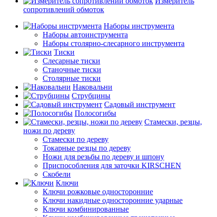
Измеритель
сопротивлений обмоток
Наборы инструмента
Наборы автоинструмента
Наборы столярно-слесарного инструмента
Тиски
Слесарные тиски
Станочные тиски
Столярные тиски
Наковальни
Струбцины
Садовый инструмент
Полосогибы
Стамески, резцы,
ножи по дереву
Стамески по дереву
Токарные резцы по дереву
Ножи для резьбы по дереву и шпону
Приспособления для заточки KIRSCHEN
Скобели
Ключи
Ключи рожковые односторонние
Ключи накидные односторонние ударные
Ключи комбинированные