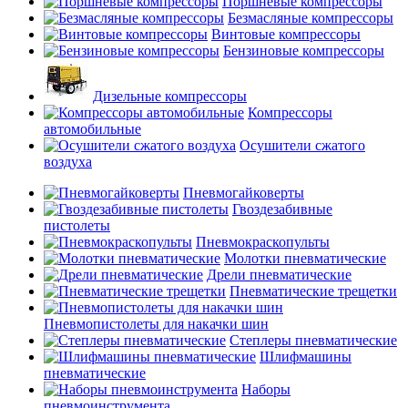
Поршневые компрессоры
Безмасляные компрессоры
Винтовые компрессоры
Бензиновые компрессоры
Дизельные компрессоры
Компрессоры
автомобильные
Осушители сжатого
воздуха
Пневмогайковерты
Гвоздезабивные
пистолеты
Пневмокраскопульты
Молотки пневматические
Дрели пневматические
Пневматические трещетки
Пневмопистолеты для накачки шин
Степлеры пневматические
Шлифмашины
пневматические
Наборы
пневмоинструмента