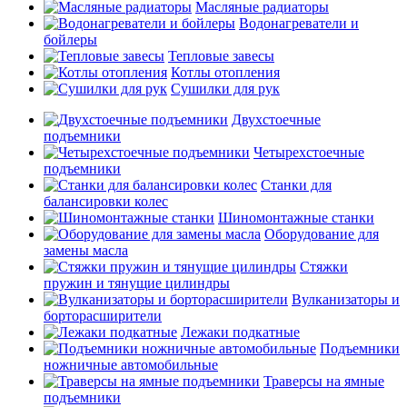
Масляные радиаторы
Водонагреватели и
бойлеры
Тепловые завесы
Котлы отопления
Сушилки для рук
Двухстоечные
подъемники
Четырехстоечные
подъемники
Станки для
балансировки колес
Шиномонтажные станки
Оборудование для
замены масла
Стяжки
пружин и тянущие цилиндры
Вулканизаторы и
борторасширители
Лежаки подкатные
Подъемники
ножничные автомобильные
Траверсы на ямные
подъемники