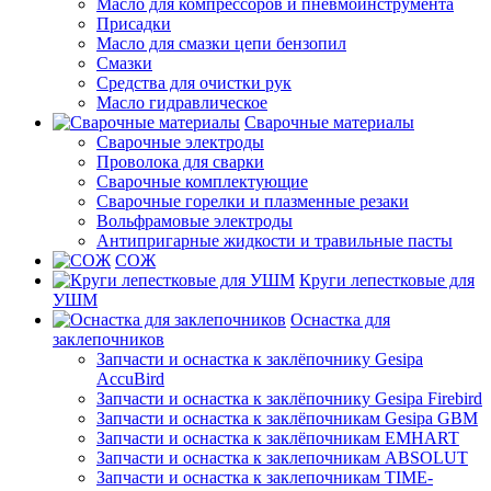
Масло для компрессоров и пневмоинструмента
Присадки
Масло для смазки цепи бензопил
Смазки
Средства для очистки рук
Масло гидравлическое
Сварочные материалы
Сварочные электроды
Проволока для сварки
Сварочные комплектующие
Сварочные горелки и плазменные резаки
Вольфрамовые электроды
Антипригарные жидкости и травильные пасты
СОЖ
Круги лепестковые для
УШМ
Оснастка для
заклепочников
Запчасти и оснастка к заклёпочнику Gesipa
AccuBird
Запчасти и оснастка к заклёпочнику Gesipa Firebird
Запчасти и оснастка к заклёпочникам Gesipa GBM
Запчасти и оснастка к заклёпочникам EMHART
Запчасти и оснастка к заклепочникам ABSOLUT
Запчасти и оснастка к заклепочникам TIME-