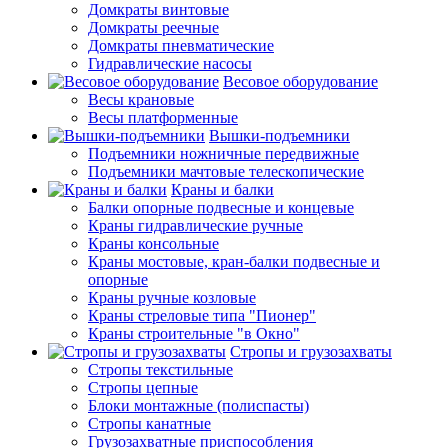
Домкраты винтовые
Домкраты реечные
Домкраты пневматические
Гидравлические насосы
Весовое оборудование
Весы крановые
Весы платформенные
Вышки-подъемники
Подъемники ножничные передвижные
Подъемники мачтовые телескопические
Краны и балки
Балки опорные подвесные и концевые
Краны гидравлические ручные
Краны консольные
Краны мостовые, кран-балки подвесные и
опорные
Краны ручные козловые
Краны стреловые типа "Пионер"
Краны строительные "в Окно"
Стропы и грузозахваты
Стропы текстильные
Стропы цепные
Блоки монтажные (полиспасты)
Стропы канатные
Грузозахватные приспособления