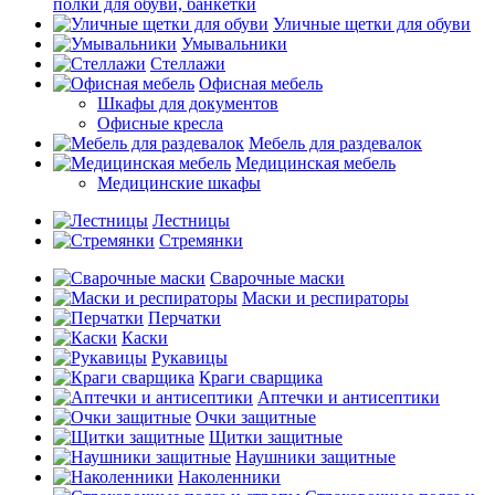
полки для обуви, банкетки
Уличные щетки для обуви
Умывальники
Стеллажи
Офисная мебель
Шкафы для документов
Офисные кресла
Мебель для раздевалок
Медицинская мебель
Медицинские шкафы
Лестницы
Стремянки
Сварочные маски
Маски и респираторы
Перчатки
Каски
Рукавицы
Краги сварщика
Аптечки и антисептики
Очки защитные
Щитки защитные
Наушники защитные
Наколенники