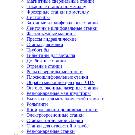
Магнитные сверлильные станки
Токарные станки по металлу
Фрезерные станки по металлу
Листогибы
Заточные и шлифовальные станки
Ленточные шлифовальные станки
Фаскосъемные машины
Прессы гидравлические
Станки для ковки
Трубогибы
Гильотины для металла
Долбежные станки
Отрезные станки
Рельсосверлильные станки
Плоскошлифовальные станки
Обрабатывающие центры с ЧПУ
Оптоволоконные лазерные станки
Резьбонарезные манипуляторы
Вытяжки для металлической стружки
Рольганги
Копировально-прошивные станки
Электроэрозионные станки
Станки тоннельной сборки
Станки для отверстий в трубе
Резьбонарезные станки