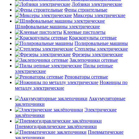
Лобзики электрические
Фены строительные
Миксеры электрические
Шлифовальные машины электрические
Клеевые пистолеты
Краскопульты сетевые
Полировальные машины
Степлеры электрические
Фрезеры электрические
Заклепочники сетевые
Пилы цепные
электрические
Реноваторы сетевые
Ножницы по
металлу электрические
Аккумуляторные
заклепочники
Электрические
заклёпочники
Пневмогидравлические заклёпочники
Пневматические
заклепочники