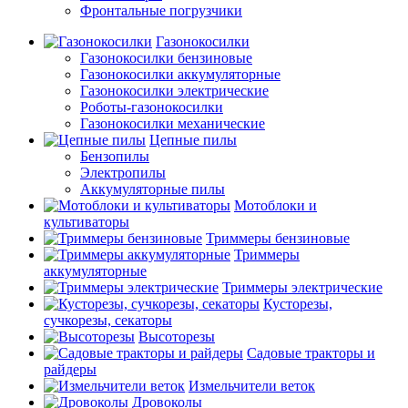
Фронтальные погрузчики
Газонокосилки
Газонокосилки бензиновые
Газонокосилки аккумуляторные
Газонокосилки электрические
Роботы-газонокосилки
Газонокосилки механические
Цепные пилы
Бензопилы
Электропилы
Аккумуляторные пилы
Мотоблоки и
культиваторы
Триммеры бензиновые
Триммеры
аккумуляторные
Триммеры электрические
Кусторезы,
сучкорезы, секаторы
Высоторезы
Садовые тракторы и
райдеры
Измельчители веток
Дровоколы