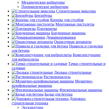
Механические вибраторы
Пневматические вибраторы
Строительные миксеры
Бензобуры
Коперы для столбов
Монтажные пистолеты
Плиткорезы
Бордюрные машины
Демаркировщики
Окрасочные аппараты
Правила и гладилки
для бетона
Комплектующие
для виброплиты
Тачки строительные и
садовые
Люльки строительные
Растворонасосы
Мозаично-
шлифовальные машины
Фрезеровальные машины
Бадья для бетона
Дорожно-
строительная техника
Экскаваторы