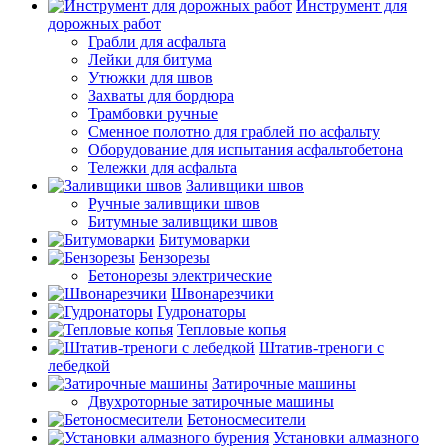
Инструмент для
дорожных работ
Грабли для асфальта
Лейки для битума
Утюжки для швов
Захваты для бордюра
Трамбовки ручные
Сменное полотно для граблей по асфальту
Оборудование для испытания асфальтобетона
Тележки для асфальта
Заливщики швов
Ручные заливщики швов
Битумные заливщики швов
Битумоварки
Бензорезы
Бетонорезы электрические
Швонарезчики
Гудронаторы
Тепловые копья
Штатив-треноги с
лебедкой
Затирочные машины
Двухроторные затирочные машины
Бетоносмесители
Установки алмазного