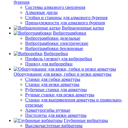
бурения
Системы алмазного сверления
Алмазные дрели
Стойки и станины для алмазного бурения
Принадлежности для алмазного бурения
Вибрационные катки
Вибротрамбовки
Вибротрамбовки дизельные
Вибротрамбовки электрические
Вибротрамбовки бензиновые
Виброрейки
Профиль (лезвие) для виброрейки
Привод для виброрейки
Оборудование для вязки, гибки и резки арматуры
Станки для гибки арматуры
Станки для резки арматуры
Рубочные станки для арматуры
Ручные станки для резки арматуры
Станки для выпрямления арматуры и правильно-
отрезные
Арматурогибы ручные
Пистолеты для вязки арматуры
Глубинные вибраторы
Высокочастотные вибраторы