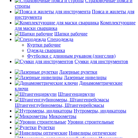
Страховочные пояса и
стропы
Пояса и жилеты для
инструмента
Комплектующие
для маски сварщика
Шапки рабочие
Спецодежда
Куртки рабочие
Одежда сварщика
Футболки с длинным рукавом (лонгслив)
Сумки для инструментов
Лазерные рулетки
Лазерные нивелиры
Динамометрические
ключи
Штангенциркули
Штангенглубиномеры, Штангенрейсмасы
Нутромеры, индикаторы
Микрометры
Уровни строительные
Рулетки
Нивелиры оптические