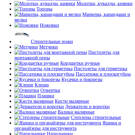
Молотки, кувалды, киянки
Топоры
Маркеры, карандаши и
мелки
Ножовки
Строительные ножи
Метчики
Пистолеты для
монтажной пены
Кордщетки ручные
Пистолеты для герметика
Пассатижи и плоскогубцы
Кусачки и бокорезы
Клещи
Отвертки
Плашки
Кисти малярные
Держатели и воротки
Валики малярные
Степлеры строительные
Ящики и
органайзеры для инструмента
Напильники