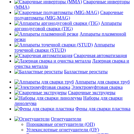
Сварочные инверторы
(MMA)
Сварочные
полуавтоматы (MIG-MAG)
Аппараты
аргонодуговой сварки (TIG)
Аппараты плазменной
резки
Аппараты
точечной сварки (STUD)
Сварочная автоматизация
Лазерная сварка и
очистка металла
Балластные реостаты
Аппараты для сварки труб
Электромуфтовая сварка
Сварочные экструдеры
Наборы для сварки
линолеума
Фены для сварки пластика
Огнетушители
Порошковые огнетушители (ОП)
Углекислотные огнетушители (ОУ)