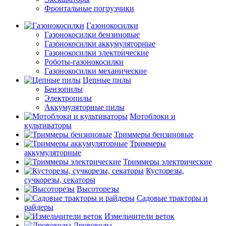
Фронтальные погрузчики
Газонокосилки
Газонокосилки бензиновые
Газонокосилки аккумуляторные
Газонокосилки электрические
Роботы-газонокосилки
Газонокосилки механические
Цепные пилы
Бензопилы
Электропилы
Аккумуляторные пилы
Мотоблоки и
культиваторы
Триммеры бензиновые
Триммеры
аккумуляторные
Триммеры электрические
Кусторезы,
сучкорезы, секаторы
Высоторезы
Садовые тракторы и
райдеры
Измельчители веток
Дровоколы