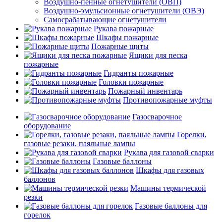
Воздушно-пенные огнетушители (ОВП)
Воздушно-эмульсионные огнетушители (ОВЭ)
Самосрабатывающие огнетушители
Рукава пожарные
Шкафы пожарные
Пожарные щиты
Ящики для песка
пожарные
Гидранты пожарные
Головки пожарные
Пожарный инвентарь
Противопожарные муфты
Газосварочное
оборудование
Горелки,
газовые резаки, паяльные лампы
Рукава для газовой сварки
Газовые баллоны
Шкафы для газовых
баллонов
Машины термической
резки
Газовые баллоны для
горелок