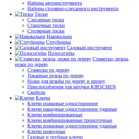
Наборы автоинструмента
Наборы столярно-слесарного инструмента
Тиски
Слесарные тиски
Станочные тиски
Столярные тиски
Наковальни
Струбцины
Садовый инструмент
Полосогибы
Стамески, резцы,
ножи по дереву
Стамески по дереву
Токарные резцы по дереву
Ножи для резьбы по дереву и шпону
Приспособления для заточки KIRSCHEN
Скобели
Ключи
Ключи рожковые односторонние
Ключи накидные односторонние ударные
Ключи комбинированные
Ключи комбинированные трещоточные
Ключи рожковые односторонние ударные
Ключи разводные
Газовые и трубные ключи