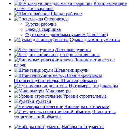
Комплектующие
для маски сварщика
Шапки рабочие
Спецодежда
Куртки рабочие
Одежда сварщика
Футболки с длинным рукавом (лонгслив)
Сумки для инструментов
Лазерные рулетки
Лазерные нивелиры
Динамометрические
ключи
Штангенциркули
Штангенглубиномеры, Штангенрейсмасы
Нутромеры, индикаторы
Микрометры
Уровни строительные
Рулетки
Нивелиры оптические
Измеритель
сопротивлений обмоток
Наборы инструмента