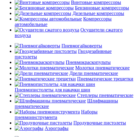
Винтовые компрессоры
Бензиновые компрессоры
Дизельные компрессоры
Компрессоры
автомобильные
Осушители сжатого
воздуха
Пневмогайковерты
Гвоздезабивные
пистолеты
Пневмокраскопульты
Молотки пневматические
Дрели пневматические
Пневматические трещетки
Пневмопистолеты для накачки шин
Степлеры пневматические
Шлифмашины
пневматические
Наборы
пневмоинструмента
Продувочные пистолеты
Аэрографы