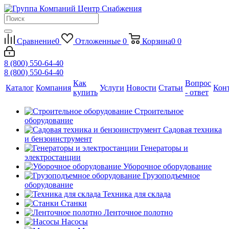
Сравнение
0
Отложенные
0
Корзина
0
0
8 (800) 550-64-40
8 (800) 550-64-40
Как
Вопрос
Каталог
Компания
Услуги
Новости
Статьи
Кон
купить
- ответ
Строительное
оборудование
Садовая техника
и бензоинструмент
Генераторы и
электростанции
Уборочное оборудование
Грузоподъемное
оборудование
Техника для склада
Станки
Ленточное полотно
Насосы