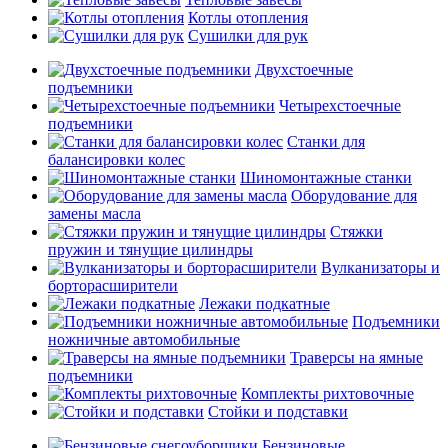
Котлы отопления
Сушилки для рук
Двухстоечные
подъемники
Четырехстоечные
подъемники
Станки для
балансировки колес
Шиномонтажные станки
Оборудование для
замены масла
Стяжки
пружин и тянущие цилиндры
Вулканизаторы и
борторасширители
Лежаки подкатные
Подъемники
ножничные автомобильные
Траверсы на ямные
подъемники
Комплекты рихтовочные
Стойки и подставки
Бензиновые