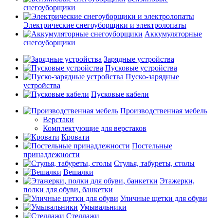
снегоуборщики
Электрические снегоуборщики и электролопаты
Аккумуляторные
снегоуборщики
Зарядные устройства
Пусковые устройства
Пуско-зарядные
устройства
Пусковые кабели
Производственная мебель
Верстаки
Комплектующие для верстаков
Кровати
Постельные
принадлежности
Стулья, табуреты, столы
Вешалки
Этажерки,
полки для обуви, банкетки
Уличные щетки для обуви
Умывальники
Стеллажи