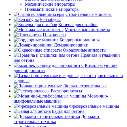
Механические вибраторы
Пневматические вибраторы
Строительные миксеры
Бензобуры
Коперы для столбов
Монтажные пистолеты
Плиткорезы
Бордюрные машины
Демаркировщики
Окрасочные аппараты
Правила и гладилки
для бетона
Комплектующие
для виброплиты
Тачки строительные и
садовые
Люльки строительные
Растворонасосы
Мозаично-
шлифовальные машины
Фрезеровальные машины
Бадья для бетона
Дорожно-
строительная техника
Экскаваторы