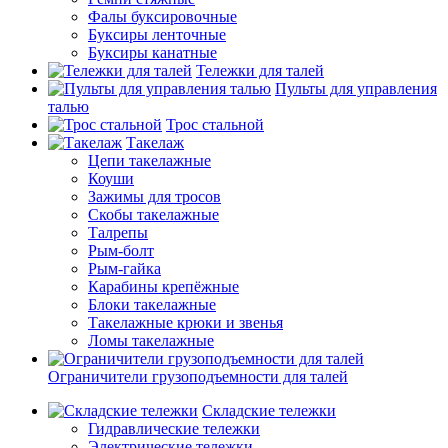
Фалы буксировочные
Буксиры ленточные
Буксиры канатные
Тележки для талей
Пульты для управления
талью
Трос стальной
Такелаж
Цепи такелажные
Коуши
Зажимы для тросов
Скобы такелажные
Талрепы
Рым-болт
Рым-гайка
Карабины крепёжные
Блоки такелажные
Такелажные крюки и звенья
Ломы такелажные
Ограничители грузоподъемности для талей
Складские тележки
Гидравлические тележки
Электрические тележки