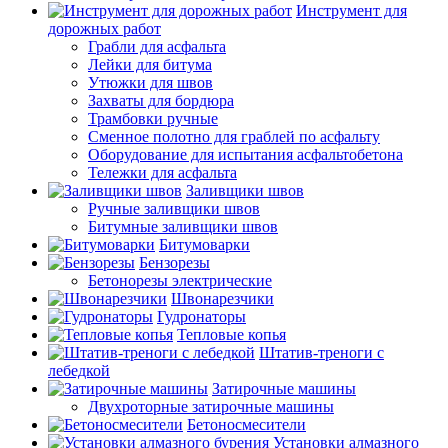
Инструмент для
дорожных работ
Грабли для асфальта
Лейки для битума
Утюжки для швов
Захваты для бордюра
Трамбовки ручные
Сменное полотно для граблей по асфальту
Оборудование для испытания асфальтобетона
Тележки для асфальта
Заливщики швов
Ручные заливщики швов
Битумные заливщики швов
Битумоварки
Бензорезы
Бетонорезы электрические
Швонарезчики
Гудронаторы
Тепловые копья
Штатив-треноги с
лебедкой
Затирочные машины
Двухроторные затирочные машины
Бетоносмесители
Установки алмазного