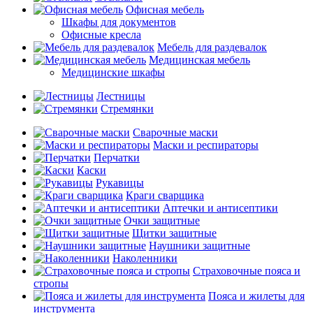
Офисная мебель
Шкафы для документов
Офисные кресла
Мебель для раздевалок
Медицинская мебель
Медицинские шкафы
Лестницы
Стремянки
Сварочные маски
Маски и респираторы
Перчатки
Каски
Рукавицы
Краги сварщика
Аптечки и антисептики
Очки защитные
Щитки защитные
Наушники защитные
Наколенники
Страховочные пояса и
стропы
Пояса и жилеты для
инструмента