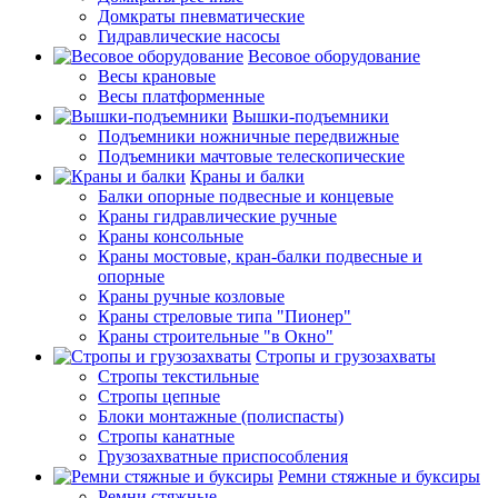
Домкраты пневматические
Гидравлические насосы
Весовое оборудование
Весы крановые
Весы платформенные
Вышки-подъемники
Подъемники ножничные передвижные
Подъемники мачтовые телескопические
Краны и балки
Балки опорные подвесные и концевые
Краны гидравлические ручные
Краны консольные
Краны мостовые, кран-балки подвесные и
опорные
Краны ручные козловые
Краны стреловые типа "Пионер"
Краны строительные "в Окно"
Стропы и грузозахваты
Стропы текстильные
Стропы цепные
Блоки монтажные (полиспасты)
Стропы канатные
Грузозахватные приспособления
Ремни стяжные и буксиры
Ремни стяжные