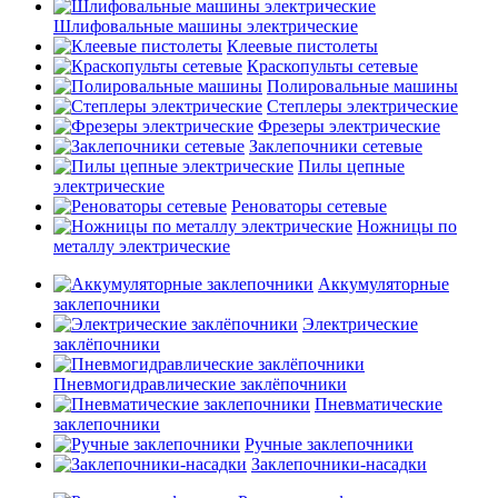
Шлифовальные машины электрические
Клеевые пистолеты
Краскопульты сетевые
Полировальные машины
Степлеры электрические
Фрезеры электрические
Заклепочники сетевые
Пилы цепные
электрические
Реноваторы сетевые
Ножницы по
металлу электрические
Аккумуляторные
заклепочники
Электрические
заклёпочники
Пневмогидравлические заклёпочники
Пневматические
заклепочники
Ручные заклепочники
Заклепочники-насадки