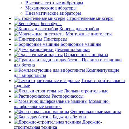
Высокочастотные вибраторы
Механические вибраторы
Пневматические вибраторы
Строительные миксеры
Бензобуры
Коперы для столбов
Монтажные пистолеты
Плиткорезы
Бордюрные машины
Демаркировщики
Окрасочные аппараты
Правила и гладилки
для бетона
Комплектующие
для виброплиты
Тачки строительные и
садовые
Люльки строительные
Растворонасосы
Мозаично-
шлифовальные машины
Фрезеровальные машины
Бадья для бетона
Дорожно-
строительная техника