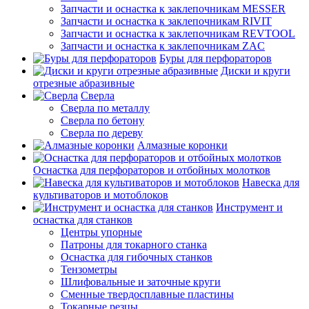
Запчасти и оснастка к заклепочникам MESSER
Запчасти и оснастка к заклепочникам RIVIT
Запчасти и оснастка к заклепочникам REVTOOL
Запчасти и оснастка к заклепочникам ZAC
Буры для перфораторов
Диски и круги
отрезные абразивные
Сверла
Сверла по металлу
Сверла по бетону
Сверла по дереву
Алмазные коронки
Оснастка для перфораторов и отбойных молотков
Навеска для
культиваторов и мотоблоков
Инструмент и
оснастка для станков
Центры упорные
Патроны для токарного станка
Оснастка для гибочных станков
Тензометры
Шлифовальные и заточные круги
Сменные твердосплавные пластины
Токарные резцы