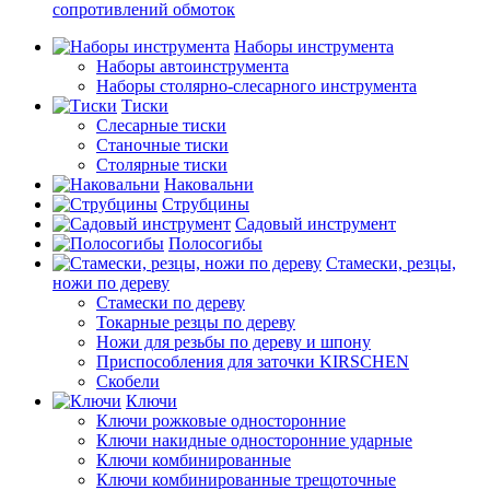
сопротивлений обмоток
Наборы инструмента
Наборы автоинструмента
Наборы столярно-слесарного инструмента
Тиски
Слесарные тиски
Станочные тиски
Столярные тиски
Наковальни
Струбцины
Садовый инструмент
Полосогибы
Стамески, резцы,
ножи по дереву
Стамески по дереву
Токарные резцы по дереву
Ножи для резьбы по дереву и шпону
Приспособления для заточки KIRSCHEN
Скобели
Ключи
Ключи рожковые односторонние
Ключи накидные односторонние ударные
Ключи комбинированные
Ключи комбинированные трещоточные