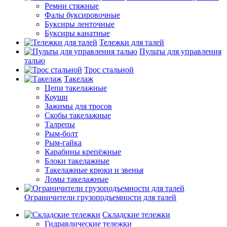
Ремни стяжные
Фалы буксировочные
Буксиры ленточные
Буксиры канатные
Тележки для талей
Пульты для управления
талью
Трос стальной
Такелаж
Цепи такелажные
Коуши
Зажимы для тросов
Скобы такелажные
Талрепы
Рым-болт
Рым-гайка
Карабины крепёжные
Блоки такелажные
Такелажные крюки и звенья
Ломы такелажные
Ограничители грузоподъемности для талей
Складские тележки
Гидравлические тележки