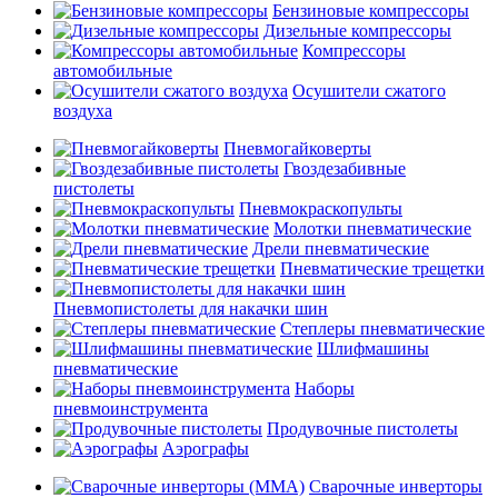
Бензиновые компрессоры
Дизельные компрессоры
Компрессоры
автомобильные
Осушители сжатого
воздуха
Пневмогайковерты
Гвоздезабивные
пистолеты
Пневмокраскопульты
Молотки пневматические
Дрели пневматические
Пневматические трещетки
Пневмопистолеты для накачки шин
Степлеры пневматические
Шлифмашины
пневматические
Наборы
пневмоинструмента
Продувочные пистолеты
Аэрографы
Сварочные инверторы