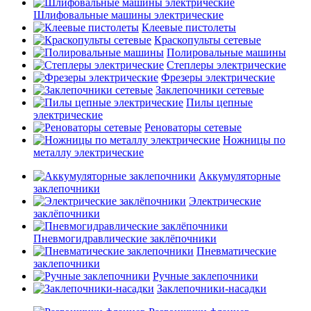
Шлифовальные машины электрические
Клеевые пистолеты
Краскопульты сетевые
Полировальные машины
Степлеры электрические
Фрезеры электрические
Заклепочники сетевые
Пилы цепные
электрические
Реноваторы сетевые
Ножницы по
металлу электрические
Аккумуляторные
заклепочники
Электрические
заклёпочники
Пневмогидравлические заклёпочники
Пневматические
заклепочники
Ручные заклепочники
Заклепочники-насадки