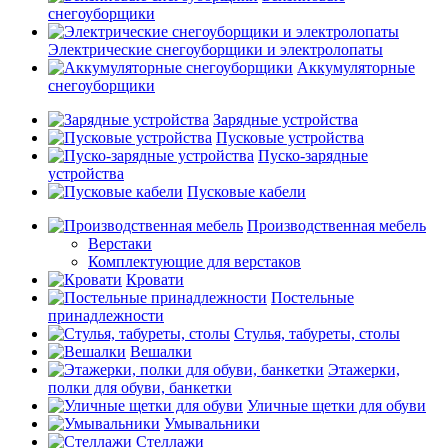
снегоуборщики
Электрические снегоуборщики и электролопаты
Аккумуляторные
снегоуборщики
Зарядные устройства
Пусковые устройства
Пуско-зарядные
устройства
Пусковые кабели
Производственная мебель
Верстаки
Комплектующие для верстаков
Кровати
Постельные
принадлежности
Стулья, табуреты, столы
Вешалки
Этажерки,
полки для обуви, банкетки
Уличные щетки для обуви
Умывальники
Стеллажи