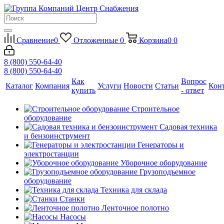
Сравнение
0
Отложенные
0
Корзина
0
0
8 (800) 550-64-40
8 (800) 550-64-40
Как
Вопрос
Каталог
Компания
Услуги
Новости
Статьи
Кон
купить
- ответ
Строительное
оборудование
Садовая техника
и бензоинструмент
Генераторы и
электростанции
Уборочное оборудование
Грузоподъемное
оборудование
Техника для склада
Станки
Ленточное полотно
Насосы