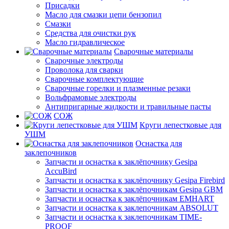
Присадки
Масло для смазки цепи бензопил
Смазки
Средства для очистки рук
Масло гидравлическое
Сварочные материалы
Сварочные электроды
Проволока для сварки
Сварочные комплектующие
Сварочные горелки и плазменные резаки
Вольфрамовые электроды
Антипригарные жидкости и травильные пасты
СОЖ
Круги лепестковые для
УШМ
Оснастка для
заклепочников
Запчасти и оснастка к заклёпочнику Gesipa
AccuBird
Запчасти и оснастка к заклёпочнику Gesipa Firebird
Запчасти и оснастка к заклёпочникам Gesipa GBM
Запчасти и оснастка к заклёпочникам EMHART
Запчасти и оснастка к заклепочникам ABSOLUT
Запчасти и оснастка к заклепочникам TIME-
PROOF