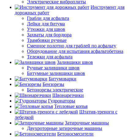
Электрические виброплиты
Инструмент для
дорожных работ
Грабли для асфальта
Лейки для битума
Утюжки для швов
Захваты для бордюра
Трамбовки ручные
Сменное полотно для граблей по асфальту
Оборудование для испытания асфальтобетона
Тележки для асфальта
Заливщики швов
Ручные заливщики швов
Битумные заливщики швов
Битумоварки
Бензорезы
Бетонорезы электрические
Швонарезчики
Гудронаторы
Тепловые копья
Штатив-треноги с
лебедкой
Затирочные машины
Двухроторные затирочные машины
Бетоносмесители