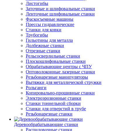
Листогибы
Заточные и шлифовальные станки
Ленточные шлифовальные станки
Фаскосъемные машины
Прессы гидравлические
Станки для ковки
Трубогибы
Гильотины для металла
Долбежные станки
Отрезные станки
Рельсосверлильные станки
Плоскошлифовальные станки
Обрабатывающие центры с ЧПУ
Оптоволоконные лазерные станки
Резьбонарезные манипуляторы
Вытяжки для металлической стружки
Рольганги
Копировально-прошивные станки
Электроэрозионные станки
Станки тоннельной сборки
Станки для отверстий в трубе
Резьбонарезные станки
Деревообрабатывающие станки
Распиловочные станки