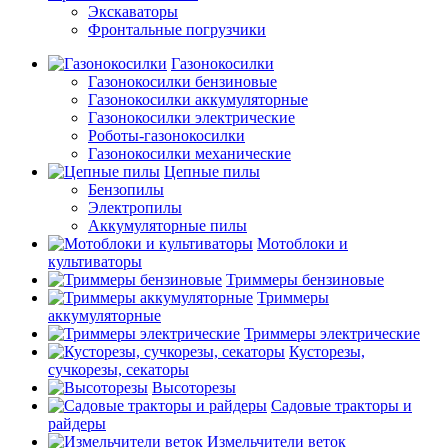
Экскаваторы
Фронтальные погрузчики
Газонокосилки
Газонокосилки бензиновые
Газонокосилки аккумуляторные
Газонокосилки электрические
Роботы-газонокосилки
Газонокосилки механические
Цепные пилы
Бензопилы
Электропилы
Аккумуляторные пилы
Мотоблоки и
культиваторы
Триммеры бензиновые
Триммеры
аккумуляторные
Триммеры электрические
Кусторезы,
сучкорезы, секаторы
Высоторезы
Садовые тракторы и
райдеры
Измельчители веток