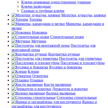
Ключи рожковые односторонние ударные
Ключи разводные
Газовые и трубные ключи
Молотки, кувалды, киянки
Топоры
Маркеры, карандаши и
мелки
Ножовки
Строительные ножи
Метчики
Пистолеты для
монтажной пены
Кордщетки ручные
Пистолеты для герметика
Пассатижи и плоскогубцы
Кусачки и бокорезы
Клещи
Отвертки
Плашки
Кисти малярные
Держатели и воротки
Валики малярные
Степлеры строительные
Ящики и
органайзеры для инструмента