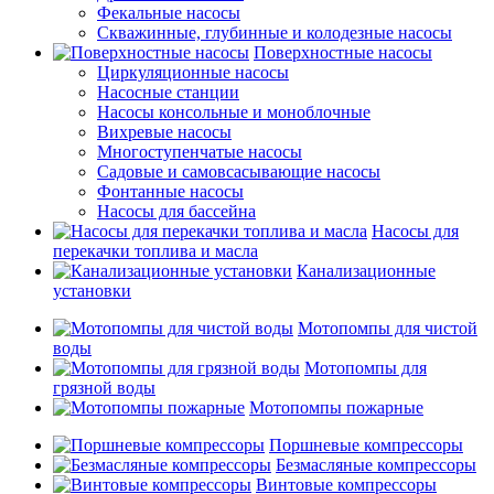
Фекальные насосы
Скважинные, глубинные и колодезные насосы
Поверхностные насосы
Циркуляционные насосы
Насосные станции
Насосы консольные и моноблочные
Вихревые насосы
Многоступенчатые насосы
Садовые и самовсасывающие насосы
Фонтанные насосы
Насосы для бассейна
Насосы для
перекачки топлива и масла
Канализационные
установки
Мотопомпы для чистой
воды
Мотопомпы для
грязной воды
Мотопомпы пожарные
Поршневые компрессоры
Безмасляные компрессоры
Винтовые компрессоры