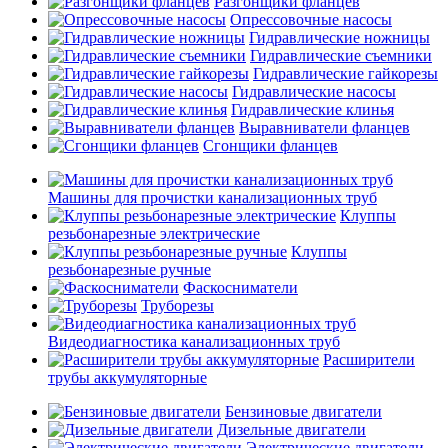
Разгонщики фланцев
Опрессовочные насосы
Гидравлические ножницы
Гидравлические съемники
Гидравлические гайкорезы
Гидравлические насосы
Гидравлические клинья
Выравниватели фланцев
Сгонщики фланцев
Машины для прочистки канализационных труб
Клуппы
резьбонарезные электрические
Клуппы
резьбонарезные ручные
Фаскосниматели
Труборезы
Видеодиагностика канализационных труб
Расширители
трубы аккумуляторные
Бензиновые двигатели
Дизельные двигатели
Электрические двигатели