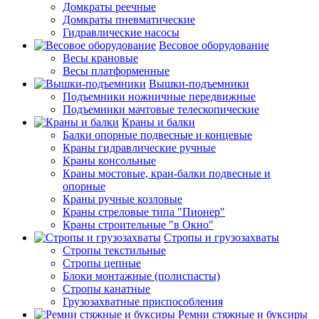
Домкраты реечные
Домкраты пневматические
Гидравлические насосы
Весовое оборудование
Весы крановые
Весы платформенные
Вышки-подъемники
Подъемники ножничные передвижные
Подъемники мачтовые телескопические
Краны и балки
Балки опорные подвесные и концевые
Краны гидравлические ручные
Краны консольные
Краны мостовые, кран-балки подвесные и
опорные
Краны ручные козловые
Краны стреловые типа "Пионер"
Краны строительные "в Окно"
Стропы и грузозахваты
Стропы текстильные
Стропы цепные
Блоки монтажные (полиспасты)
Стропы канатные
Грузозахватные приспособления
Ремни стяжные и буксиры