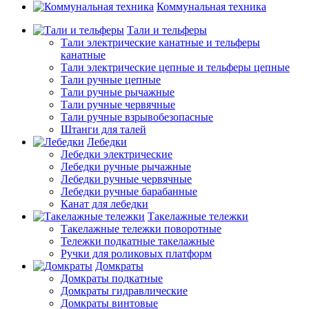
Коммунальная техника
Тали и тельферы
Тали электрические канатные и тельферы
канатные
Тали электрические цепные и тельферы цепные
Тали ручные цепные
Тали ручные рычажные
Тали ручные червячные
Тали ручные взрывобезопасные
Штанги для талей
Лебедки
Лебедки электрические
Лебедки ручные рычажные
Лебедки ручные червячные
Лебедки ручные барабанные
Канат для лебедки
Такелажные тележки
Такелажные тележки поворотные
Тележки подкатные такелажные
Ручки для роликовых платформ
Домкраты
Домкраты подкатные
Домкраты гидравлические
Домкраты винтовые