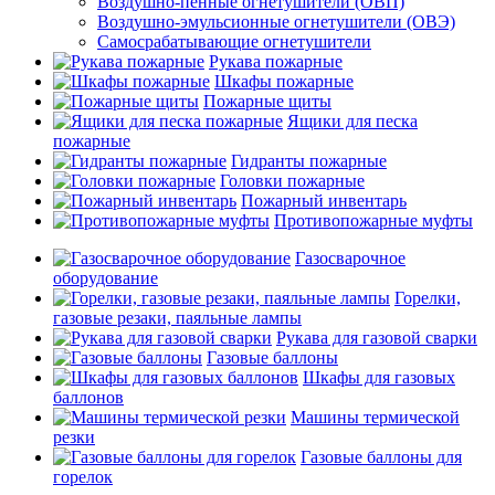
Воздушно-пенные огнетушители (ОВП)
Воздушно-эмульсионные огнетушители (ОВЭ)
Самосрабатывающие огнетушители
Рукава пожарные
Шкафы пожарные
Пожарные щиты
Ящики для песка
пожарные
Гидранты пожарные
Головки пожарные
Пожарный инвентарь
Противопожарные муфты
Газосварочное
оборудование
Горелки,
газовые резаки, паяльные лампы
Рукава для газовой сварки
Газовые баллоны
Шкафы для газовых
баллонов
Машины термической
резки
Газовые баллоны для
горелок