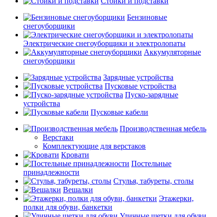
Стойки и подставки
Бензиновые
снегоуборщики
Электрические снегоуборщики и электролопаты
Аккумуляторные
снегоуборщики
Зарядные устройства
Пусковые устройства
Пуско-зарядные
устройства
Пусковые кабели
Производственная мебель
Верстаки
Комплектующие для верстаков
Кровати
Постельные
принадлежности
Стулья, табуреты, столы
Вешалки
Этажерки,
полки для обуви, банкетки
Уличные щетки для обуви