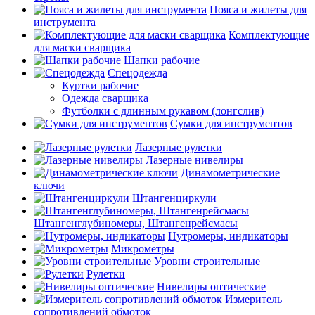
Пояса и жилеты для
инструмента
Комплектующие
для маски сварщика
Шапки рабочие
Спецодежда
Куртки рабочие
Одежда сварщика
Футболки с длинным рукавом (лонгслив)
Сумки для инструментов
Лазерные рулетки
Лазерные нивелиры
Динамометрические
ключи
Штангенциркули
Штангенглубиномеры, Штангенрейсмасы
Нутромеры, индикаторы
Микрометры
Уровни строительные
Рулетки
Нивелиры оптические
Измеритель
сопротивлений обмоток