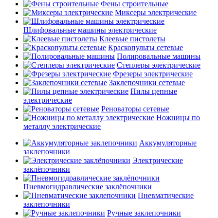
Фены строительные
Миксеры электрические
Шлифовальные машины электрические
Клеевые пистолеты
Краскопульты сетевые
Полировальные машины
Степлеры электрические
Фрезеры электрические
Заклепочники сетевые
Пилы цепные
электрические
Реноваторы сетевые
Ножницы по
металлу электрические
Аккумуляторные
заклепочники
Электрические
заклёпочники
Пневмогидравлические заклёпочники
Пневматические
заклепочники
Ручные заклепочники