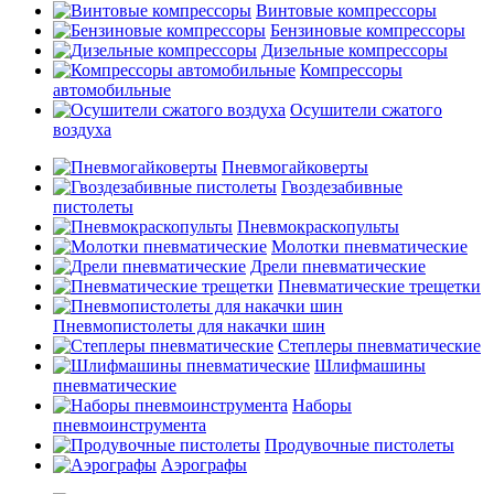
Винтовые компрессоры
Бензиновые компрессоры
Дизельные компрессоры
Компрессоры
автомобильные
Осушители сжатого
воздуха
Пневмогайковерты
Гвоздезабивные
пистолеты
Пневмокраскопульты
Молотки пневматические
Дрели пневматические
Пневматические трещетки
Пневмопистолеты для накачки шин
Степлеры пневматические
Шлифмашины
пневматические
Наборы
пневмоинструмента
Продувочные пистолеты
Аэрографы