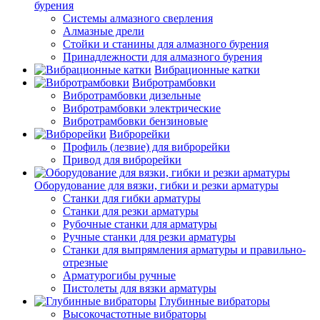
бурения
Системы алмазного сверления
Алмазные дрели
Стойки и станины для алмазного бурения
Принадлежности для алмазного бурения
Вибрационные катки
Вибротрамбовки
Вибротрамбовки дизельные
Вибротрамбовки электрические
Вибротрамбовки бензиновые
Виброрейки
Профиль (лезвие) для виброрейки
Привод для виброрейки
Оборудование для вязки, гибки и резки арматуры
Станки для гибки арматуры
Станки для резки арматуры
Рубочные станки для арматуры
Ручные станки для резки арматуры
Станки для выпрямления арматуры и правильно-
отрезные
Арматурогибы ручные
Пистолеты для вязки арматуры
Глубинные вибраторы
Высокочастотные вибраторы