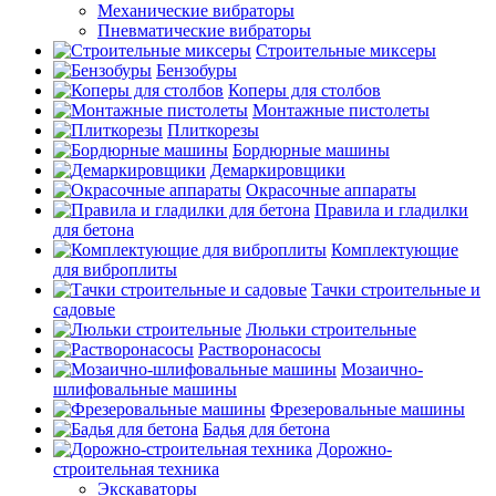
Механические вибраторы
Пневматические вибраторы
Строительные миксеры
Бензобуры
Коперы для столбов
Монтажные пистолеты
Плиткорезы
Бордюрные машины
Демаркировщики
Окрасочные аппараты
Правила и гладилки
для бетона
Комплектующие
для виброплиты
Тачки строительные и
садовые
Люльки строительные
Растворонасосы
Мозаично-
шлифовальные машины
Фрезеровальные машины
Бадья для бетона
Дорожно-
строительная техника
Экскаваторы