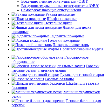
Воздушно-пенные огнетушители (ОВП)
Воздушно-эмульсионные огнетушители (ОВЭ)
Самосрабатывающие огнетушители
Рукава пожарные
Шкафы пожарные
Пожарные щиты
Ящики для песка
пожарные
Гидранты пожарные
Головки пожарные
Пожарный инвентарь
Противопожарные муфты
Газосварочное
оборудование
Горелки,
газовые резаки, паяльные лампы
Рукава для газовой сварки
Газовые баллоны
Шкафы для газовых
баллонов
Машины термической
резки
Газовые баллоны для
горелок