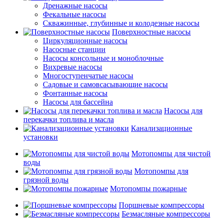
Дренажные насосы
Фекальные насосы
Скважинные, глубинные и колодезные насосы
Поверхностные насосы
Циркуляционные насосы
Насосные станции
Насосы консольные и моноблочные
Вихревые насосы
Многоступенчатые насосы
Садовые и самовсасывающие насосы
Фонтанные насосы
Насосы для бассейна
Насосы для
перекачки топлива и масла
Канализационные
установки
Мотопомпы для чистой
воды
Мотопомпы для
грязной воды
Мотопомпы пожарные
Поршневые компрессоры
Безмасляные компрессоры