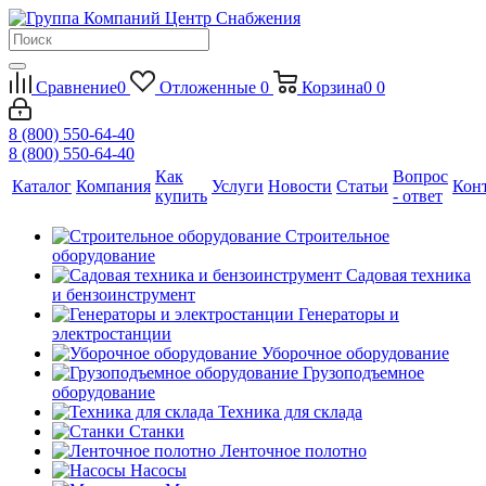
Сравнение
0
Отложенные
0
Корзина
0
0
8 (800) 550-64-40
8 (800) 550-64-40
Как
Вопрос
Каталог
Компания
Услуги
Новости
Статьи
Кон
купить
- ответ
Строительное
оборудование
Садовая техника
и бензоинструмент
Генераторы и
электростанции
Уборочное оборудование
Грузоподъемное
оборудование
Техника для склада
Станки
Ленточное полотно
Насосы