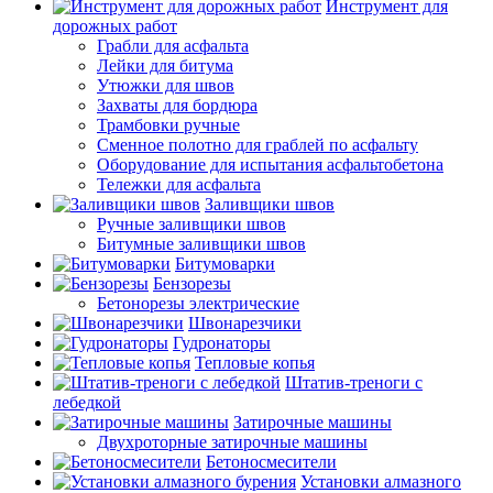
Инструмент для
дорожных работ
Грабли для асфальта
Лейки для битума
Утюжки для швов
Захваты для бордюра
Трамбовки ручные
Сменное полотно для граблей по асфальту
Оборудование для испытания асфальтобетона
Тележки для асфальта
Заливщики швов
Ручные заливщики швов
Битумные заливщики швов
Битумоварки
Бензорезы
Бетонорезы электрические
Швонарезчики
Гудронаторы
Тепловые копья
Штатив-треноги с
лебедкой
Затирочные машины
Двухроторные затирочные машины
Бетоносмесители
Установки алмазного