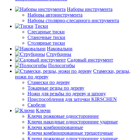
Наборы инструмента
Наборы автоинструмента
Наборы столярно-слесарного инструмента
Тиски
Слесарные тиски
Станочные тиски
Столярные тиски
Наковальни
Струбцины
Садовый инструмент
Полосогибы
Стамески, резцы,
ножи по дереву
Стамески по дереву
Токарные резцы по дереву
Ножи для резьбы по дереву и шпону
Приспособления для заточки KIRSCHEN
Скобели
Ключи
Ключи рожковые односторонние
Ключи накидные односторонние ударные
Ключи комбинированные
Ключи комбинированные трещоточные
Ключи рожковые односторонние ударные