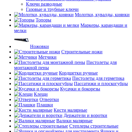
Ключи разводные
Газовые и трубные ключи
Молотки, кувалды, киянки
Топоры
Маркеры, карандаши и
мелки
Ножовки
Строительные ножи
Метчики
Пистолеты для
монтажной пены
Кордщетки ручные
Пистолеты для герметика
Пассатижи и плоскогубцы
Кусачки и бокорезы
Клещи
Отвертки
Плашки
Кисти малярные
Держатели и воротки
Валики малярные
Степлеры строительные
Ящики и