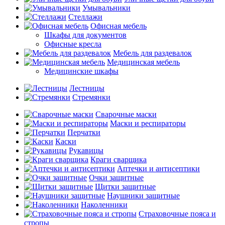
Умывальники
Стеллажи
Офисная мебель
Шкафы для документов
Офисные кресла
Мебель для раздевалок
Медицинская мебель
Медицинские шкафы
Лестницы
Стремянки
Сварочные маски
Маски и респираторы
Перчатки
Каски
Рукавицы
Краги сварщика
Аптечки и антисептики
Очки защитные
Щитки защитные
Наушники защитные
Наколенники
Страховочные пояса и
стропы