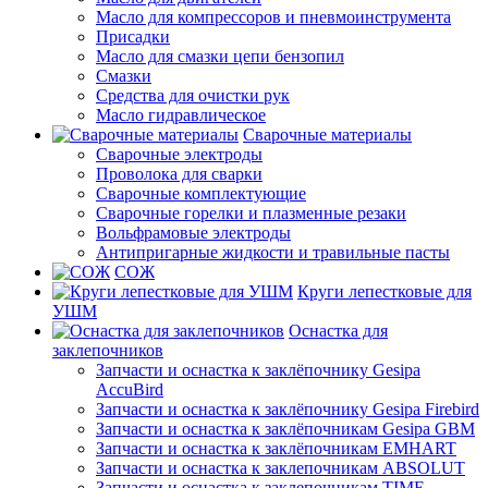
Масло для компрессоров и пневмоинструмента
Присадки
Масло для смазки цепи бензопил
Смазки
Средства для очистки рук
Масло гидравлическое
Сварочные материалы
Сварочные электроды
Проволока для сварки
Сварочные комплектующие
Сварочные горелки и плазменные резаки
Вольфрамовые электроды
Антипригарные жидкости и травильные пасты
СОЖ
Круги лепестковые для
УШМ
Оснастка для
заклепочников
Запчасти и оснастка к заклёпочнику Gesipa
AccuBird
Запчасти и оснастка к заклёпочнику Gesipa Firebird
Запчасти и оснастка к заклёпочникам Gesipa GBM
Запчасти и оснастка к заклёпочникам EMHART
Запчасти и оснастка к заклепочникам ABSOLUT
Запчасти и оснастка к заклепочникам TIME-