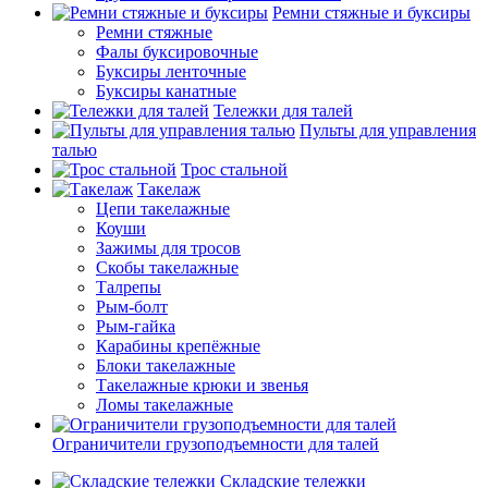
Ремни стяжные и буксиры
Ремни стяжные
Фалы буксировочные
Буксиры ленточные
Буксиры канатные
Тележки для талей
Пульты для управления
талью
Трос стальной
Такелаж
Цепи такелажные
Коуши
Зажимы для тросов
Скобы такелажные
Талрепы
Рым-болт
Рым-гайка
Карабины крепёжные
Блоки такелажные
Такелажные крюки и звенья
Ломы такелажные
Ограничители грузоподъемности для талей
Складские тележки