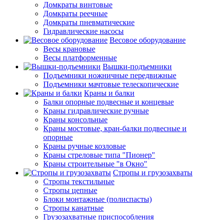
Домкраты винтовые
Домкраты реечные
Домкраты пневматические
Гидравлические насосы
Весовое оборудование
Весы крановые
Весы платформенные
Вышки-подъемники
Подъемники ножничные передвижные
Подъемники мачтовые телескопические
Краны и балки
Балки опорные подвесные и концевые
Краны гидравлические ручные
Краны консольные
Краны мостовые, кран-балки подвесные и
опорные
Краны ручные козловые
Краны стреловые типа "Пионер"
Краны строительные "в Окно"
Стропы и грузозахваты
Стропы текстильные
Стропы цепные
Блоки монтажные (полиспасты)
Стропы канатные
Грузозахватные приспособления