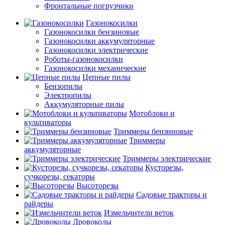
Фронтальные погрузчики
Газонокосилки
Газонокосилки бензиновые
Газонокосилки аккумуляторные
Газонокосилки электрические
Роботы-газонокосилки
Газонокосилки механические
Цепные пилы
Бензопилы
Электропилы
Аккумуляторные пилы
Мотоблоки и
культиваторы
Триммеры бензиновые
Триммеры
аккумуляторные
Триммеры электрические
Кусторезы,
сучкорезы, секаторы
Высоторезы
Садовые тракторы и
райдеры
Измельчители веток
Дровоколы