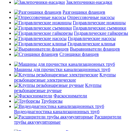
Заклепочники-насадки
Разгонщики фланцев
Опрессовочные насосы
Гидравлические ножницы
Гидравлические съемники
Гидравлические гайкорезы
Гидравлические насосы
Гидравлические клинья
Выравниватели фланцев
Сгонщики фланцев
Машины для прочистки канализационных труб
Клуппы
резьбонарезные электрические
Клуппы
резьбонарезные ручные
Фаскосниматели
Труборезы
Видеодиагностика канализационных труб
Расширители
трубы аккумуляторные