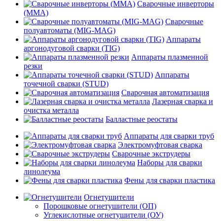
Сварочные инверторы
(MMA)
Сварочные
полуавтоматы (MIG-MAG)
Аппараты
аргонодуговой сварки (TIG)
Аппараты плазменной
резки
Аппараты
точечной сварки (STUD)
Сварочная автоматизация
Лазерная сварка и
очистка металла
Балластные реостаты
Аппараты для сварки труб
Электромуфтовая сварка
Сварочные экструдеры
Наборы для сварки
линолеума
Фены для сварки пластика
Огнетушители
Порошковые огнетушители (ОП)
Углекислотные огнетушители (ОУ)