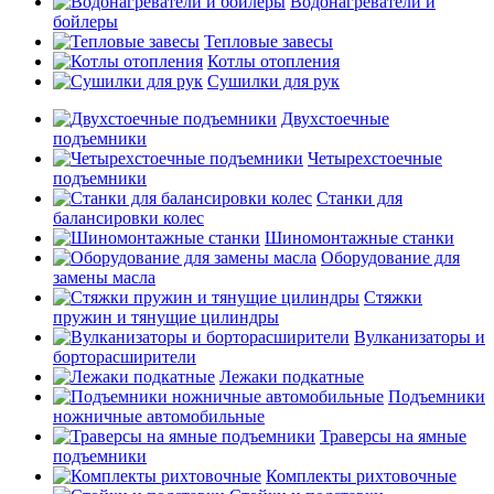
Водонагреватели и
бойлеры
Тепловые завесы
Котлы отопления
Сушилки для рук
Двухстоечные
подъемники
Четырехстоечные
подъемники
Станки для
балансировки колес
Шиномонтажные станки
Оборудование для
замены масла
Стяжки
пружин и тянущие цилиндры
Вулканизаторы и
борторасширители
Лежаки подкатные
Подъемники
ножничные автомобильные
Траверсы на ямные
подъемники
Комплекты рихтовочные