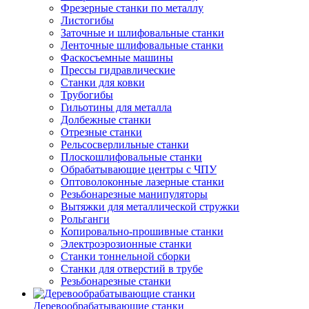
Фрезерные станки по металлу
Листогибы
Заточные и шлифовальные станки
Ленточные шлифовальные станки
Фаскосъемные машины
Прессы гидравлические
Станки для ковки
Трубогибы
Гильотины для металла
Долбежные станки
Отрезные станки
Рельсосверлильные станки
Плоскошлифовальные станки
Обрабатывающие центры с ЧПУ
Оптоволоконные лазерные станки
Резьбонарезные манипуляторы
Вытяжки для металлической стружки
Рольганги
Копировально-прошивные станки
Электроэрозионные станки
Станки тоннельной сборки
Станки для отверстий в трубе
Резьбонарезные станки
Деревообрабатывающие станки