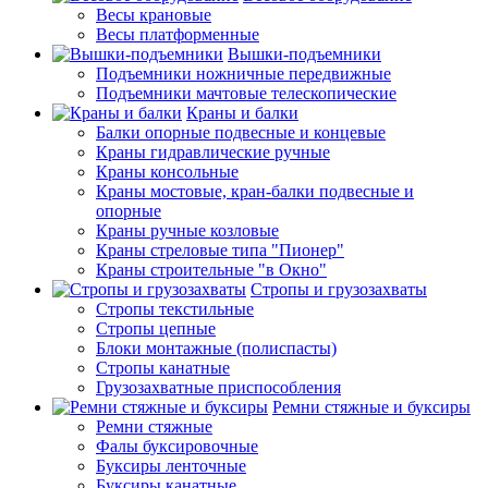
Весы крановые
Весы платформенные
Вышки-подъемники
Подъемники ножничные передвижные
Подъемники мачтовые телескопические
Краны и балки
Балки опорные подвесные и концевые
Краны гидравлические ручные
Краны консольные
Краны мостовые, кран-балки подвесные и
опорные
Краны ручные козловые
Краны стреловые типа "Пионер"
Краны строительные "в Окно"
Стропы и грузозахваты
Стропы текстильные
Стропы цепные
Блоки монтажные (полиспасты)
Стропы канатные
Грузозахватные приспособления
Ремни стяжные и буксиры
Ремни стяжные
Фалы буксировочные
Буксиры ленточные
Буксиры канатные