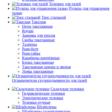
Тележки для талей
Пульты для управления
талью
Трос стальной
Такелаж
Цепи такелажные
Коуши
Зажимы для тросов
Скобы такелажные
Талрепы
Рым-болт
Рым-гайка
Карабины крепёжные
Блоки такелажные
Такелажные крюки и звенья
Ломы такелажные
Ограничители грузоподъемности для талей
Складские тележки
Гидравлические тележки
Электрические тележки
Тележки ручные
Штабелеры
Штабелеры гидравлические