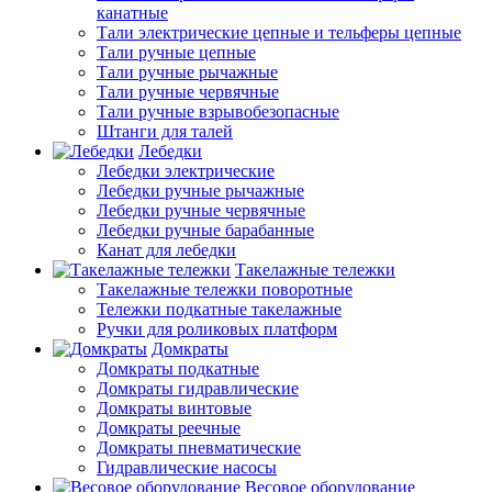
канатные
Тали электрические цепные и тельферы цепные
Тали ручные цепные
Тали ручные рычажные
Тали ручные червячные
Тали ручные взрывобезопасные
Штанги для талей
Лебедки
Лебедки электрические
Лебедки ручные рычажные
Лебедки ручные червячные
Лебедки ручные барабанные
Канат для лебедки
Такелажные тележки
Такелажные тележки поворотные
Тележки подкатные такелажные
Ручки для роликовых платформ
Домкраты
Домкраты подкатные
Домкраты гидравлические
Домкраты винтовые
Домкраты реечные
Домкраты пневматические
Гидравлические насосы
Весовое оборудование