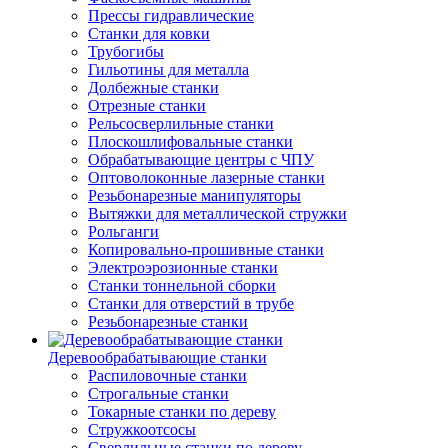
Прессы гидравлические
Станки для ковки
Трубогибы
Гильотины для металла
Долбежные станки
Отрезные станки
Рельсосверлильные станки
Плоскошлифовальные станки
Обрабатывающие центры с ЧПУ
Оптоволоконные лазерные станки
Резьбонарезные манипуляторы
Вытяжки для металлической стружки
Рольганги
Копировально-прошивные станки
Электроэрозионные станки
Станки тоннельной сборки
Станки для отверстий в трубе
Резьбонарезные станки
Деревообрабатывающие станки
Распиловочные станки
Строгальные станки
Токарные станки по дереву
Стружкоотсосы
Сверлильные станки по дереву