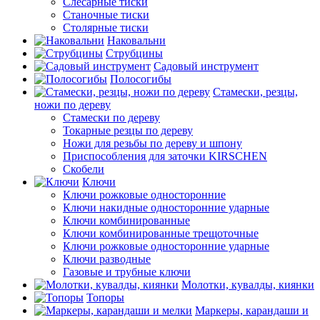
Слесарные тиски
Станочные тиски
Столярные тиски
Наковальни
Струбцины
Садовый инструмент
Полосогибы
Стамески, резцы,
ножи по дереву
Стамески по дереву
Токарные резцы по дереву
Ножи для резьбы по дереву и шпону
Приспособления для заточки KIRSCHEN
Скобели
Ключи
Ключи рожковые односторонние
Ключи накидные односторонние ударные
Ключи комбинированные
Ключи комбинированные трещоточные
Ключи рожковые односторонние ударные
Ключи разводные
Газовые и трубные ключи
Молотки, кувалды, киянки
Топоры
Маркеры, карандаши и