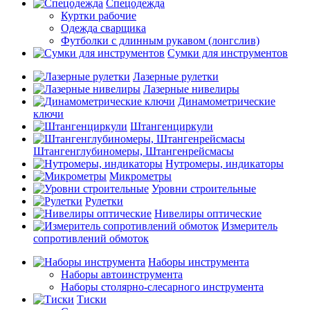
Спецодежда
Куртки рабочие
Одежда сварщика
Футболки с длинным рукавом (лонгслив)
Сумки для инструментов
Лазерные рулетки
Лазерные нивелиры
Динамометрические
ключи
Штангенциркули
Штангенглубиномеры, Штангенрейсмасы
Нутромеры, индикаторы
Микрометры
Уровни строительные
Рулетки
Нивелиры оптические
Измеритель
сопротивлений обмоток
Наборы инструмента
Наборы автоинструмента
Наборы столярно-слесарного инструмента
Тиски