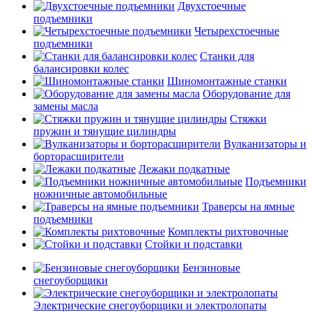
Двухстоечные
подъемники
Четырехстоечные
подъемники
Станки для
балансировки колес
Шиномонтажные станки
Оборудование для
замены масла
Стяжки
пружин и тянущие цилиндры
Вулканизаторы и
борторасширители
Лежаки подкатные
Подъемники
ножничные автомобильные
Траверсы на ямные
подъемники
Комплекты рихтовочные
Стойки и подставки
Бензиновые
снегоуборщики
Электрические снегоуборщики и электролопаты