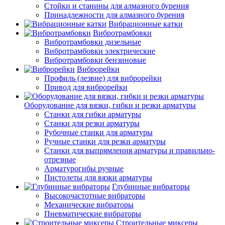
Стойки и станины для алмазного бурения
Принадлежности для алмазного бурения
Вибрационные катки
Вибротрамбовки
Вибротрамбовки дизельные
Вибротрамбовки электрические
Вибротрамбовки бензиновые
Виброрейки
Профиль (лезвие) для виброрейки
Привод для виброрейки
Оборудование для вязки, гибки и резки арматуры
Станки для гибки арматуры
Станки для резки арматуры
Рубочные станки для арматуры
Ручные станки для резки арматуры
Станки для выпрямления арматуры и правильно-
отрезные
Арматурогибы ручные
Пистолеты для вязки арматуры
Глубинные вибраторы
Высокочастотные вибраторы
Механические вибраторы
Пневматические вибраторы
Строительные миксеры