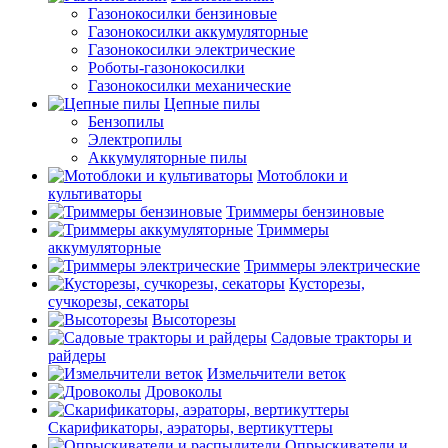
Газонокосилки бензиновые
Газонокосилки аккумуляторные
Газонокосилки электрические
Роботы-газонокосилки
Газонокосилки механические
Цепные пилы
Бензопилы
Электропилы
Аккумуляторные пилы
Мотоблоки и
культиваторы
Триммеры бензиновые
Триммеры
аккумуляторные
Триммеры электрические
Кусторезы,
сучкорезы, секаторы
Высоторезы
Садовые тракторы и
райдеры
Измельчители веток
Дровоколы
Скарификаторы, аэраторы, вертикуттеры
Опрыскиватели и