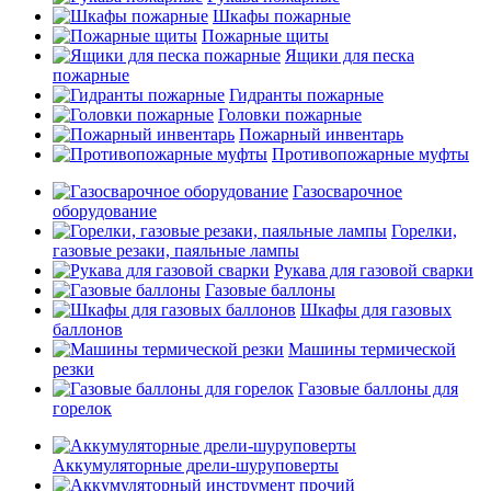
Шкафы пожарные
Пожарные щиты
Ящики для песка
пожарные
Гидранты пожарные
Головки пожарные
Пожарный инвентарь
Противопожарные муфты
Газосварочное
оборудование
Горелки,
газовые резаки, паяльные лампы
Рукава для газовой сварки
Газовые баллоны
Шкафы для газовых
баллонов
Машины термической
резки
Газовые баллоны для
горелок
Аккумуляторные дрели-шуруповерты