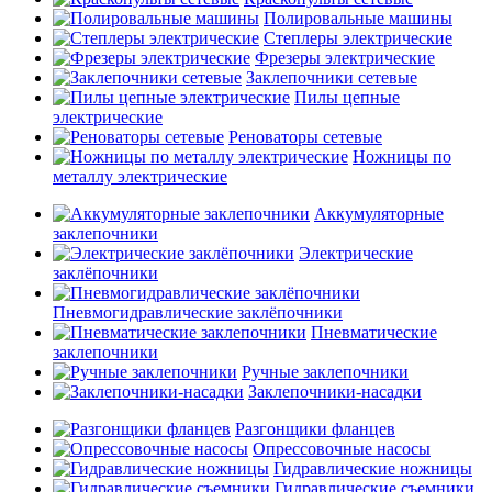
Полировальные машины
Степлеры электрические
Фрезеры электрические
Заклепочники сетевые
Пилы цепные
электрические
Реноваторы сетевые
Ножницы по
металлу электрические
Аккумуляторные
заклепочники
Электрические
заклёпочники
Пневмогидравлические заклёпочники
Пневматические
заклепочники
Ручные заклепочники
Заклепочники-насадки
Разгонщики фланцев
Опрессовочные насосы
Гидравлические ножницы
Гидравлические съемники