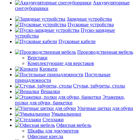
Аккумуляторные
снегоуборщики
Зарядные устройства
Пусковые устройства
Пуско-зарядные
устройства
Пусковые кабели
Производственная мебель
Верстаки
Комплектующие для верстаков
Кровати
Постельные
принадлежности
Стулья, табуреты, столы
Вешалки
Этажерки,
полки для обуви, банкетки
Уличные щетки для обуви
Умывальники
Стеллажи
Офисная мебель
Шкафы для документов
Офисные кресла