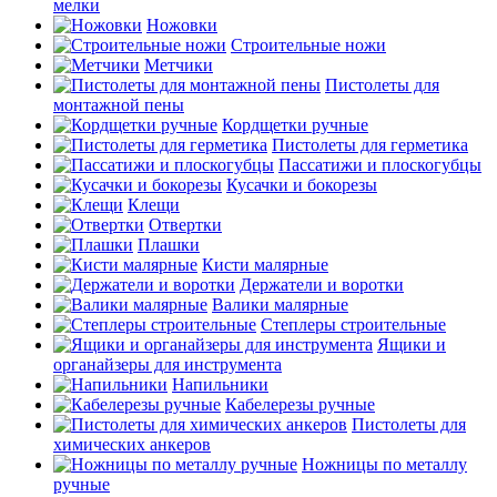
мелки
Ножовки
Строительные ножи
Метчики
Пистолеты для
монтажной пены
Кордщетки ручные
Пистолеты для герметика
Пассатижи и плоскогубцы
Кусачки и бокорезы
Клещи
Отвертки
Плашки
Кисти малярные
Держатели и воротки
Валики малярные
Степлеры строительные
Ящики и
органайзеры для инструмента
Напильники
Кабелерезы ручные
Пистолеты для
химических анкеров
Ножницы по металлу
ручные