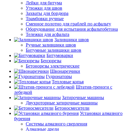
Лейки для битума
Утюжки для швов
Захваты для бордюра
Трамбовки ручные
Сменное полотно для граблей по асфальту
Оборудование для испытания асфальтобетона
Тележки для асфальта
Заливщики швов
Ручные заливщики швов
Битумные заливщики швов
Битумоварки
Бензорезы
Бетонорезы электрические
Швонарезчики
Гудронаторы
Тепловые копья
Штатив-треноги с
лебедкой
Затирочные машины
Двухроторные затирочные машины
Бетоносмесители
Установки алмазного
бурения
Системы алмазного сверления
Алмазные дрели