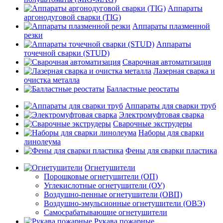
Аппараты
аргонодуговой сварки (TIG)
Аппараты плазменной
резки
Аппараты
точечной сварки (STUD)
Сварочная автоматизация
Лазерная сварка и
очистка металла
Балластные реостаты
Аппараты для сварки труб
Электромуфтовая сварка
Сварочные экструдеры
Наборы для сварки
линолеума
Фены для сварки пластика
Огнетушители
Порошковые огнетушители (ОП)
Углекислотные огнетушители (ОУ)
Воздушно-пенные огнетушители (ОВП)
Воздушно-эмульсионные огнетушители (ОВЭ)
Самосрабатывающие огнетушители
Рукава пожарные