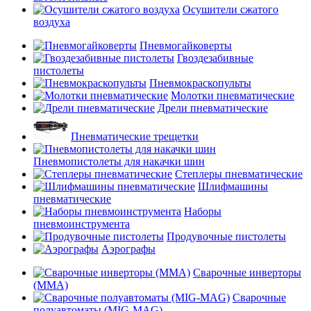
Осушители сжатого
воздуха
Пневмогайковерты
Гвоздезабивные
пистолеты
Пневмокраскопульты
Молотки пневматические
Дрели пневматические
Пневматические трещетки
Пневмопистолеты для накачки шин
Степлеры пневматические
Шлифмашины
пневматические
Наборы
пневмоинструмента
Продувочные пистолеты
Аэрографы
Сварочные инверторы
(MMA)
Сварочные
полуавтоматы (MIG-MAG)