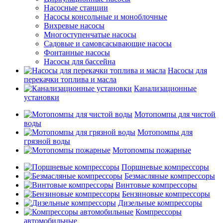
Насосные станции
Насосы консольные и моноблочные
Вихревые насосы
Многоступенчатые насосы
Садовые и самовсасывающие насосы
Фонтанные насосы
Насосы для бассейна
Насосы для
перекачки топлива и масла
Канализационные
установки
Мотопомпы для чистой
воды
Мотопомпы для
грязной воды
Мотопомпы пожарные
Поршневые компрессоры
Безмасляные компрессоры
Винтовые компрессоры
Бензиновые компрессоры
Дизельные компрессоры
Компрессоры
автомобильные