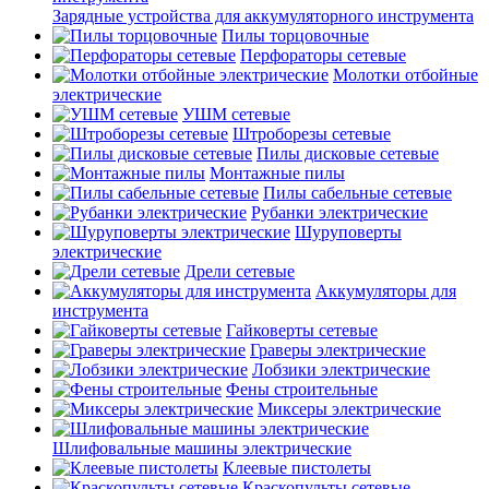
Зарядные устройства для аккумуляторного инструмента
Пилы торцовочные
Перфораторы сетевые
Молотки отбойные
электрические
УШМ сетевые
Штроборезы сетевые
Пилы дисковые сетевые
Монтажные пилы
Пилы сабельные сетевые
Рубанки электрические
Шуруповерты
электрические
Дрели сетевые
Аккумуляторы для
инструмента
Гайковерты сетевые
Граверы электрические
Лобзики электрические
Фены строительные
Миксеры электрические
Шлифовальные машины электрические
Клеевые пистолеты
Краскопульты сетевые