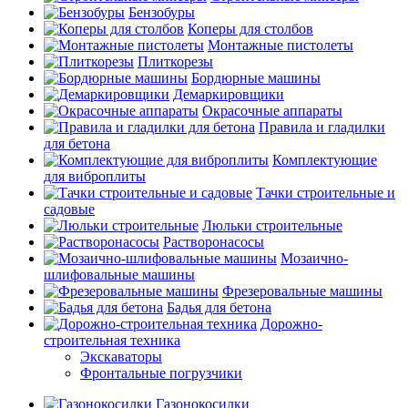
Бензобуры
Коперы для столбов
Монтажные пистолеты
Плиткорезы
Бордюрные машины
Демаркировщики
Окрасочные аппараты
Правила и гладилки
для бетона
Комплектующие
для виброплиты
Тачки строительные и
садовые
Люльки строительные
Растворонасосы
Мозаично-
шлифовальные машины
Фрезеровальные машины
Бадья для бетона
Дорожно-
строительная техника
Экскаваторы
Фронтальные погрузчики
Газонокосилки