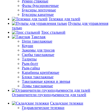
Ремни стяжные
Фалы буксировочные
Буксиры ленточные
Буксиры канатные
Тележки для талей
Пульты для управления
талью
Трос стальной
Такелаж
Цепи такелажные
Коуши
Зажимы для тросов
Скобы такелажные
Талрепы
Рым-болт
Рым-гайка
Карабины крепёжные
Блоки такелажные
Такелажные крюки и звенья
Ломы такелажные
Ограничители грузоподъемности для талей
Складские тележки
Гидравлические тележки