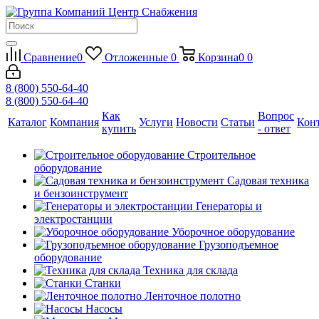
Сравнение
0
Отложенные
0
Корзина
0
0
8 (800) 550-64-40
8 (800) 550-64-40
Как
Вопрос
Каталог
Компания
Услуги
Новости
Статьи
Кон
купить
- ответ
Строительное
оборудование
Садовая техника
и бензоинструмент
Генераторы и
электростанции
Уборочное оборудование
Грузоподъемное
оборудование
Техника для склада
Станки
Ленточное полотно
Насосы