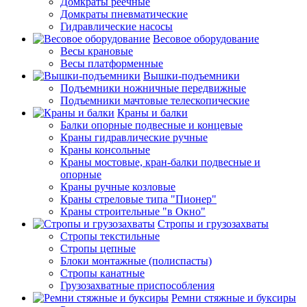
Домкраты реечные
Домкраты пневматические
Гидравлические насосы
Весовое оборудование
Весы крановые
Весы платформенные
Вышки-подъемники
Подъемники ножничные передвижные
Подъемники мачтовые телескопические
Краны и балки
Балки опорные подвесные и концевые
Краны гидравлические ручные
Краны консольные
Краны мостовые, кран-балки подвесные и
опорные
Краны ручные козловые
Краны стреловые типа "Пионер"
Краны строительные "в Окно"
Стропы и грузозахваты
Стропы текстильные
Стропы цепные
Блоки монтажные (полиспасты)
Стропы канатные
Грузозахватные приспособления
Ремни стяжные и буксиры