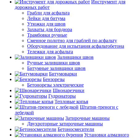
Инструмент для
дорожных работ
Грабли для асфальта
Лейки для битума
Утюжки для швов
Захваты для бордюра
Трамбовки ручные
Сменное полотно для граблей по асфальту
Оборудование для испытания асфальтобетона
Тележки для асфальта
Заливщики швов
Ручные заливщики швов
Битумные заливщики швов
Битумоварки
Бензорезы
Бетонорезы электрические
Швонарезчики
Гудронаторы
Тепловые копья
Штатив-треноги с
лебедкой
Затирочные машины
Двухроторные затирочные машины
Бетоносмесители
Установки алмазного