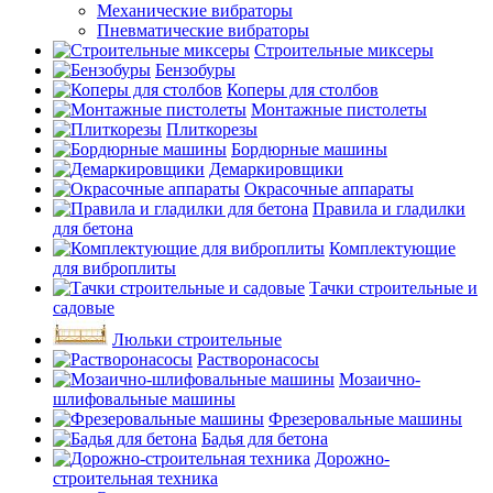
Механические вибраторы
Пневматические вибраторы
Строительные миксеры
Бензобуры
Коперы для столбов
Монтажные пистолеты
Плиткорезы
Бордюрные машины
Демаркировщики
Окрасочные аппараты
Правила и гладилки
для бетона
Комплектующие
для виброплиты
Тачки строительные и
садовые
Люльки строительные
Растворонасосы
Мозаично-
шлифовальные машины
Фрезеровальные машины
Бадья для бетона
Дорожно-
строительная техника