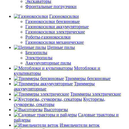
Экскаваторы
Фронтальные погрузчики
Газонокосилки
Газонокосилки бензиновые
Газонокосилки аккумуляторные
Газонокосилки электрические
Роботы-газонокосилки
Газонокосилки механические
Цепные пилы
Бензопилы
Электропилы
Аккумуляторные пилы
Мотоблоки и
культиваторы
Триммеры бензиновые
Триммеры
аккумуляторные
Триммеры электрические
Кусторезы,
сучкорезы, секаторы
Высоторезы
Садовые тракторы и
райдеры
Измельчители веток