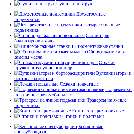
Сушилки для рук
Двухстоечные
подъемники
Четырехстоечные
подъемники
Станки для
балансировки колес
Шиномонтажные станки
Оборудование для
замены масла
Стяжки
пружин и тянущие цилиндры
Вулканизаторы и
борторасширители
Лежаки подкатные
Подъемники
ножничные автомобильные
Траверсы на ямные
подъемники
Комплекты рихтовочные
Стойки и подставки
Бензиновые
снегоуборщики