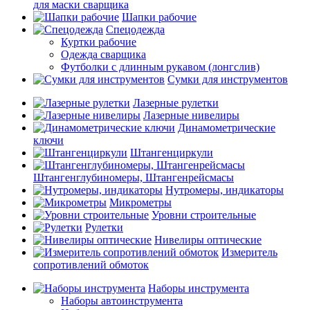
для маски сварщика
Шапки рабочие
Спецодежда
Куртки рабочие
Одежда сварщика
Футболки с длинным рукавом (лонгслив)
Сумки для инструментов
Лазерные рулетки
Лазерные нивелиры
Динамометрические
ключи
Штангенциркули
Штангенглубиномеры, Штангенрейсмасы
Нутромеры, индикаторы
Микрометры
Уровни строительные
Рулетки
Нивелиры оптические
Измеритель
сопротивлений обмоток
Наборы инструмента
Наборы автоинструмента