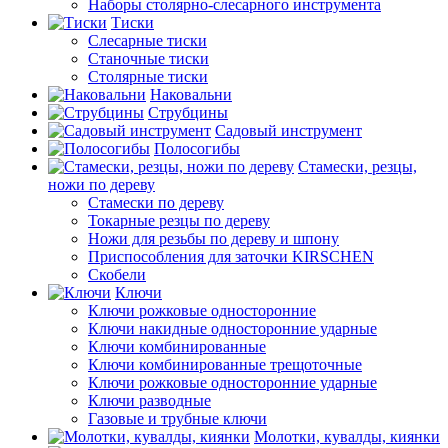
Наборы столярно-слесарного инструмента
Тиски
Слесарные тиски
Станочные тиски
Столярные тиски
Наковальни
Струбцины
Садовый инструмент
Полосогибы
Стамески, резцы,
ножи по дереву
Стамески по дереву
Токарные резцы по дереву
Ножи для резьбы по дереву и шпону
Приспособления для заточки KIRSCHEN
Скобели
Ключи
Ключи рожковые односторонние
Ключи накидные односторонние ударные
Ключи комбинированные
Ключи комбинированные трещоточные
Ключи рожковые односторонние ударные
Ключи разводные
Газовые и трубные ключи
Молотки, кувалды, киянки