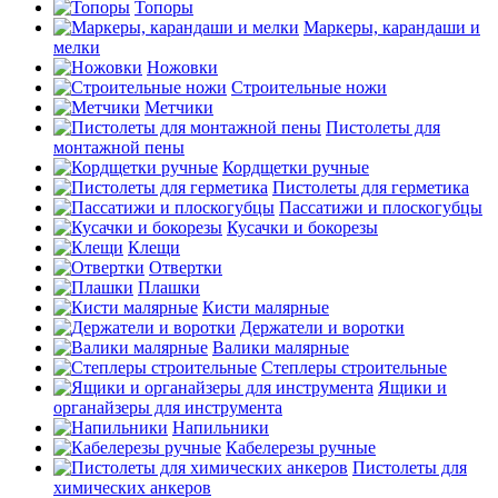
Топоры
Маркеры, карандаши и
мелки
Ножовки
Строительные ножи
Метчики
Пистолеты для
монтажной пены
Кордщетки ручные
Пистолеты для герметика
Пассатижи и плоскогубцы
Кусачки и бокорезы
Клещи
Отвертки
Плашки
Кисти малярные
Держатели и воротки
Валики малярные
Степлеры строительные
Ящики и
органайзеры для инструмента
Напильники
Кабелерезы ручные
Пистолеты для
химических анкеров