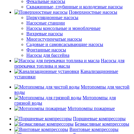
Фекальные насосы
Скважинные, глубинные и колодезные насосы
Поверхностные насосы
Циркуляционные насосы
Насосные станции
Насосы консольные и моноблочные
Вихревые насосы
Многоступенчатые насосы
Садовые и самовсасывающие насосы
Фонтанные насосы
Насосы для бассейна
Насосы для
перекачки топлива и масла
Канализационные
установки
Мотопомпы для чистой
воды
Мотопомпы для
грязной воды
Мотопомпы пожарные
Поршневые компрессоры
Безмасляные компрессоры
Винтовые компрессоры