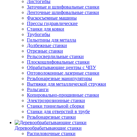
Листогибы
Заточные и шлифовальные станки
Ленточные шлифовальные станки
Фаскосъемные машины
Прессы гидравлические
Станки для ковки
Трубогибы
Гильотины для металла
Долбежные станки
Отрезные станки
Рельсосверлильные станки
Плоскошлифовальные станки
Обрабатывающие центры с ЧПУ
Оптоволоконные лазерные станки
Резьбонарезные манипуляторы
Вытяжки для металлической стружки
Рольганги
Копировально-прошивные станки
Электроэрозионные станки
Станки тоннельной сборки
Станки для отверстий в трубе
Резьбонарезные станки
Деревообрабатывающие станки
Распиловочные станки