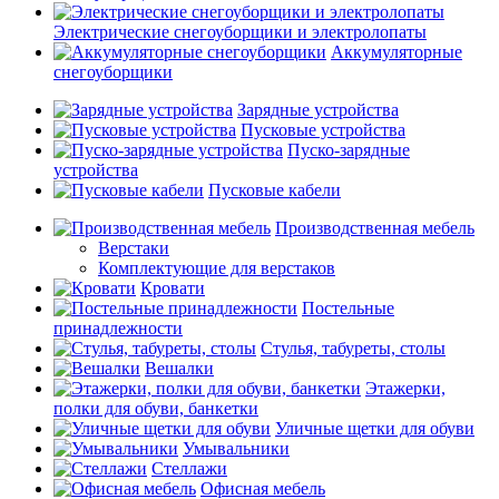
Электрические снегоуборщики и электролопаты
Аккумуляторные
снегоуборщики
Зарядные устройства
Пусковые устройства
Пуско-зарядные
устройства
Пусковые кабели
Производственная мебель
Верстаки
Комплектующие для верстаков
Кровати
Постельные
принадлежности
Стулья, табуреты, столы
Вешалки
Этажерки,
полки для обуви, банкетки
Уличные щетки для обуви
Умывальники
Стеллажи
Офисная мебель