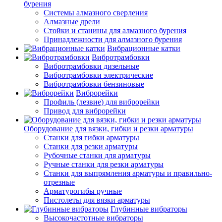
бурения
Системы алмазного сверления
Алмазные дрели
Стойки и станины для алмазного бурения
Принадлежности для алмазного бурения
Вибрационные катки
Вибротрамбовки
Вибротрамбовки дизельные
Вибротрамбовки электрические
Вибротрамбовки бензиновые
Виброрейки
Профиль (лезвие) для виброрейки
Привод для виброрейки
Оборудование для вязки, гибки и резки арматуры
Станки для гибки арматуры
Станки для резки арматуры
Рубочные станки для арматуры
Ручные станки для резки арматуры
Станки для выпрямления арматуры и правильно-
отрезные
Арматурогибы ручные
Пистолеты для вязки арматуры
Глубинные вибраторы
Высокочастотные вибраторы