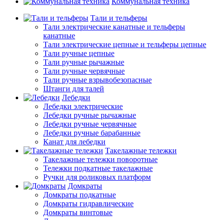
Коммунальная техника
Тали и тельферы
Тали электрические канатные и тельферы
канатные
Тали электрические цепные и тельферы цепные
Тали ручные цепные
Тали ручные рычажные
Тали ручные червячные
Тали ручные взрывобезопасные
Штанги для талей
Лебедки
Лебедки электрические
Лебедки ручные рычажные
Лебедки ручные червячные
Лебедки ручные барабанные
Канат для лебедки
Такелажные тележки
Такелажные тележки поворотные
Тележки подкатные такелажные
Ручки для роликовых платформ
Домкраты
Домкраты подкатные
Домкраты гидравлические
Домкраты винтовые