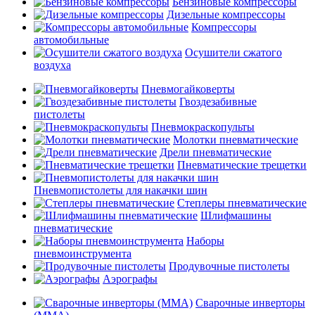
Бензиновые компрессоры
Дизельные компрессоры
Компрессоры
автомобильные
Осушители сжатого
воздуха
Пневмогайковерты
Гвоздезабивные
пистолеты
Пневмокраскопульты
Молотки пневматические
Дрели пневматические
Пневматические трещетки
Пневмопистолеты для накачки шин
Степлеры пневматические
Шлифмашины
пневматические
Наборы
пневмоинструмента
Продувочные пистолеты
Аэрографы
Сварочные инверторы