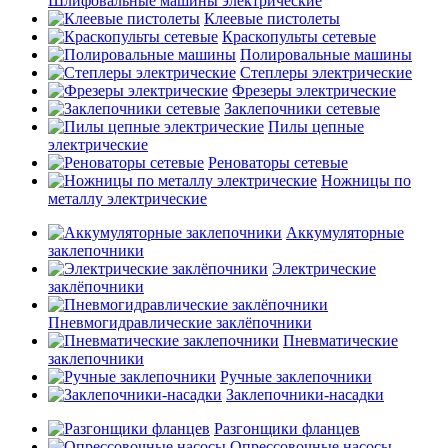
Шлифовальные машины электрические
Клеевые пистолеты
Краскопульты сетевые
Полировальные машины
Степлеры электрические
Фрезеры электрические
Заклепочники сетевые
Пилы цепные
электрические
Реноваторы сетевые
Ножницы по
металлу электрические
Аккумуляторные
заклепочники
Электрические
заклёпочники
Пневмогидравлические заклёпочники
Пневматические
заклепочники
Ручные заклепочники
Заклепочники-насадки
Разгонщики фланцев
Опрессовочные насосы