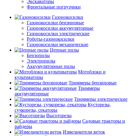
Экскаваторы
Фронтальные погрузчики
Газонокосилки
Газонокосилки бензиновые
Газонокосилки аккумуляторные
Газонокосилки электрические
Роботы-газонокосилки
Газонокосилки механические
Цепные пилы
Бензопилы
Электропилы
Аккумуляторные пилы
Мотоблоки и
культиваторы
Триммеры бензиновые
Триммеры
аккумуляторные
Триммеры электрические
Кусторезы,
сучкорезы, секаторы
Высоторезы
Садовые тракторы и
райдеры
Измельчители веток