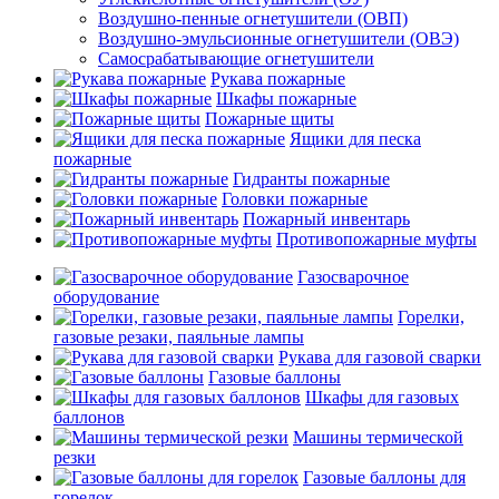
Воздушно-пенные огнетушители (ОВП)
Воздушно-эмульсионные огнетушители (ОВЭ)
Самосрабатывающие огнетушители
Рукава пожарные
Шкафы пожарные
Пожарные щиты
Ящики для песка
пожарные
Гидранты пожарные
Головки пожарные
Пожарный инвентарь
Противопожарные муфты
Газосварочное
оборудование
Горелки,
газовые резаки, паяльные лампы
Рукава для газовой сварки
Газовые баллоны
Шкафы для газовых
баллонов
Машины термической
резки
Газовые баллоны для
горелок