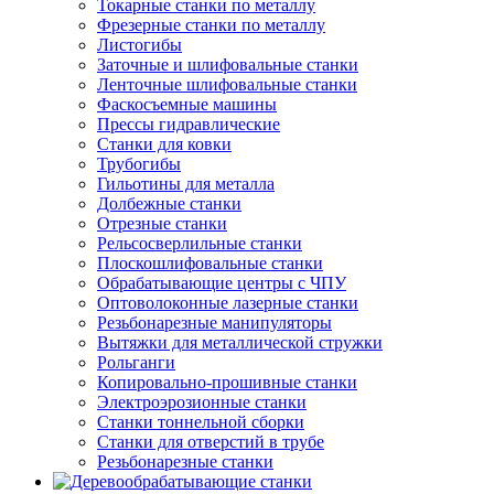
Токарные станки по металлу
Фрезерные станки по металлу
Листогибы
Заточные и шлифовальные станки
Ленточные шлифовальные станки
Фаскосъемные машины
Прессы гидравлические
Станки для ковки
Трубогибы
Гильотины для металла
Долбежные станки
Отрезные станки
Рельсосверлильные станки
Плоскошлифовальные станки
Обрабатывающие центры с ЧПУ
Оптоволоконные лазерные станки
Резьбонарезные манипуляторы
Вытяжки для металлической стружки
Рольганги
Копировально-прошивные станки
Электроэрозионные станки
Станки тоннельной сборки
Станки для отверстий в трубе
Резьбонарезные станки