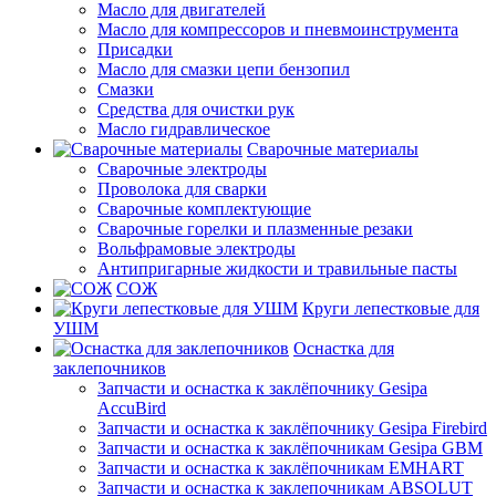
Масло для двигателей
Масло для компрессоров и пневмоинструмента
Присадки
Масло для смазки цепи бензопил
Смазки
Средства для очистки рук
Масло гидравлическое
Сварочные материалы
Сварочные электроды
Проволока для сварки
Сварочные комплектующие
Сварочные горелки и плазменные резаки
Вольфрамовые электроды
Антипригарные жидкости и травильные пасты
СОЖ
Круги лепестковые для
УШМ
Оснастка для
заклепочников
Запчасти и оснастка к заклёпочнику Gesipa
AccuBird
Запчасти и оснастка к заклёпочнику Gesipa Firebird
Запчасти и оснастка к заклёпочникам Gesipa GBM
Запчасти и оснастка к заклёпочникам EMHART
Запчасти и оснастка к заклепочникам ABSOLUT