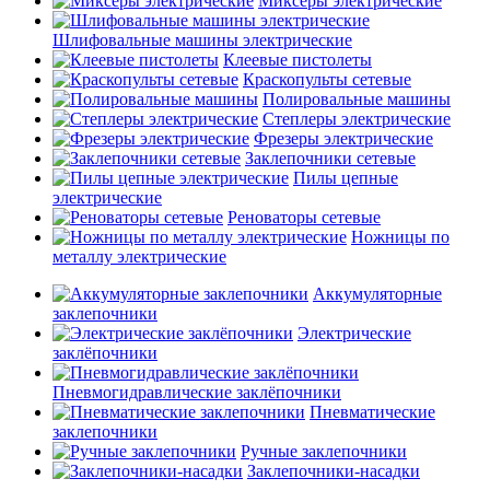
Миксеры электрические
Шлифовальные машины электрические
Клеевые пистолеты
Краскопульты сетевые
Полировальные машины
Степлеры электрические
Фрезеры электрические
Заклепочники сетевые
Пилы цепные
электрические
Реноваторы сетевые
Ножницы по
металлу электрические
Аккумуляторные
заклепочники
Электрические
заклёпочники
Пневмогидравлические заклёпочники
Пневматические
заклепочники
Ручные заклепочники
Заклепочники-насадки