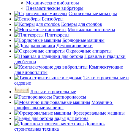
Механические вибраторы
Пневматические вибраторы
Строительные миксеры
Бензобуры
Коперы для столбов
Монтажные пистолеты
Плиткорезы
Бордюрные машины
Демаркировщики
Окрасочные аппараты
Правила и гладилки
для бетона
Комплектующие
для виброплиты
Тачки строительные и
садовые
Люльки строительные
Растворонасосы
Мозаично-
шлифовальные машины
Фрезеровальные машины
Бадья для бетона
Дорожно-
строительная техника