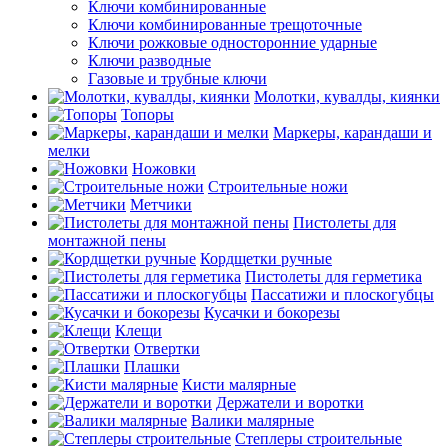
Ключи комбинированные
Ключи комбинированные трещоточные
Ключи рожковые односторонние ударные
Ключи разводные
Газовые и трубные ключи
Молотки, кувалды, киянки
Топоры
Маркеры, карандаши и
мелки
Ножовки
Строительные ножи
Метчики
Пистолеты для
монтажной пены
Кордщетки ручные
Пистолеты для герметика
Пассатижи и плоскогубцы
Кусачки и бокорезы
Клещи
Отвертки
Плашки
Кисти малярные
Держатели и воротки
Валики малярные
Степлеры строительные