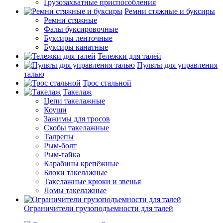
Грузозахватные приспособления
Ремни стяжные и буксиры
Ремни стяжные
Фалы буксировочные
Буксиры ленточные
Буксиры канатные
Тележки для талей
Пульты для управления
талью
Трос стальной
Такелаж
Цепи такелажные
Коуши
Зажимы для тросов
Скобы такелажные
Талрепы
Рым-болт
Рым-гайка
Карабины крепёжные
Блоки такелажные
Такелажные крюки и звенья
Ломы такелажные
Ограничители грузоподъемности для талей