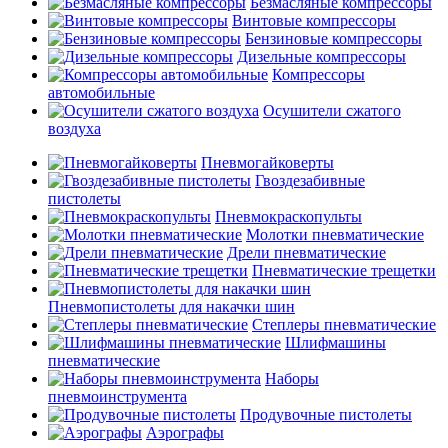
Безмасляные компрессоры
Винтовые компрессоры
Бензиновые компрессоры
Дизельные компрессоры
Компрессоры
автомобильные
Осушители сжатого
воздуха
Пневмогайковерты
Гвоздезабивные
пистолеты
Пневмокраскопульты
Молотки пневматические
Дрели пневматические
Пневматические трещетки
Пневмопистолеты для накачки шин
Степлеры пневматические
Шлифмашины
пневматические
Наборы
пневмоинструмента
Продувочные пистолеты
Аэрографы