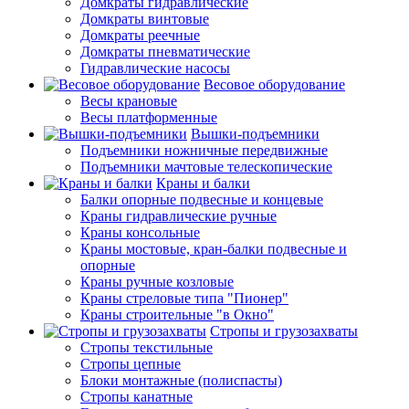
Домкраты гидравлические
Домкраты винтовые
Домкраты реечные
Домкраты пневматические
Гидравлические насосы
Весовое оборудование
Весы крановые
Весы платформенные
Вышки-подъемники
Подъемники ножничные передвижные
Подъемники мачтовые телескопические
Краны и балки
Балки опорные подвесные и концевые
Краны гидравлические ручные
Краны консольные
Краны мостовые, кран-балки подвесные и
опорные
Краны ручные козловые
Краны стреловые типа "Пионер"
Краны строительные "в Окно"
Стропы и грузозахваты
Стропы текстильные
Стропы цепные
Блоки монтажные (полиспасты)
Стропы канатные