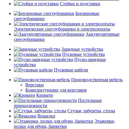
Стойки и подставки
Бензиновые
снегоуборщики
Электрические снегоуборщики и электролопаты
Аккумуляторные
снегоуборщики
Зарядные устройства
Пусковые устройства
Пуско-зарядные
устройства
Пусковые кабели
Производственная мебель
Верстаки
Комплектующие для верстаков
Кровати
Постельные
принадлежности
Стулья, табуреты, столы
Вешалки
Этажерки,
полки для обуви, банкетки