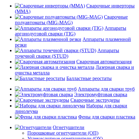
Сварочные инверторы
(MMA)
Сварочные
полуавтоматы (MIG-MAG)
Аппараты
аргонодуговой сварки (TIG)
Аппараты плазменной
резки
Аппараты
точечной сварки (STUD)
Сварочная автоматизация
Лазерная сварка и
очистка металла
Балластные реостаты
Аппараты для сварки труб
Электромуфтовая сварка
Сварочные экструдеры
Наборы для сварки
линолеума
Фены для сварки пластика
Огнетушители
Порошковые огнетушители (ОП)
Углекислотные огнетушители (ОУ)