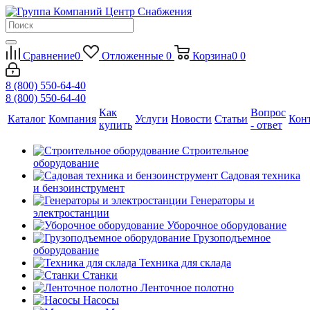
Сравнение
0
Отложенные
0
Корзина
0
0
8 (800) 550-64-40
8 (800) 550-64-40
Как
Вопрос
Каталог
Компания
Услуги
Новости
Статьи
Кон
купить
- ответ
Строительное
оборудование
Садовая техника
и бензоинструмент
Генераторы и
электростанции
Уборочное оборудование
Грузоподъемное
оборудование
Техника для склада
Станки
Ленточное полотно
Насосы