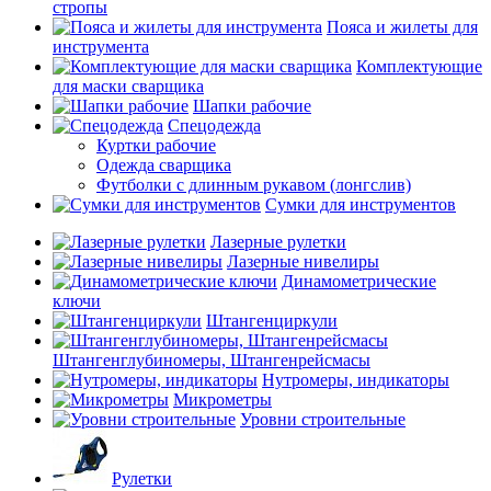
стропы
Пояса и жилеты для
инструмента
Комплектующие
для маски сварщика
Шапки рабочие
Спецодежда
Куртки рабочие
Одежда сварщика
Футболки с длинным рукавом (лонгслив)
Сумки для инструментов
Лазерные рулетки
Лазерные нивелиры
Динамометрические
ключи
Штангенциркули
Штангенглубиномеры, Штангенрейсмасы
Нутромеры, индикаторы
Микрометры
Уровни строительные
Рулетки