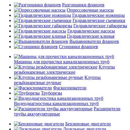
Разгонщики фланцев
Опрессовочные насосы
Гидравлические ножницы
Гидравлические съемники
Гидравлические гайкорезы
Гидравлические насосы
Гидравлические клинья
Выравниватели фланцев
Сгонщики фланцев
Машины для прочистки канализационных труб
Клуппы
резьбонарезные электрические
Клуппы
резьбонарезные ручные
Фаскосниматели
Труборезы
Видеодиагностика канализационных труб
Расширители
трубы аккумуляторные
Бензиновые двигатели
Дизельные двигатели