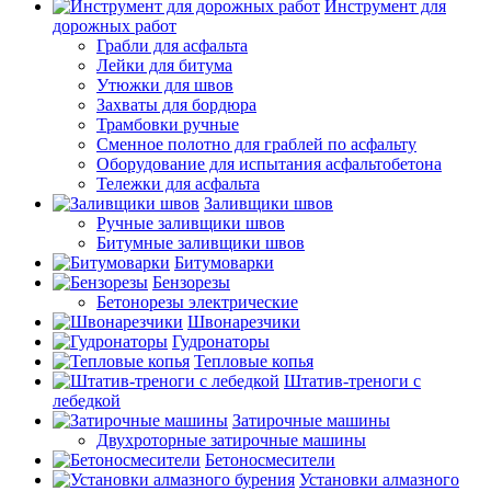
Инструмент для
дорожных работ
Грабли для асфальта
Лейки для битума
Утюжки для швов
Захваты для бордюра
Трамбовки ручные
Сменное полотно для граблей по асфальту
Оборудование для испытания асфальтобетона
Тележки для асфальта
Заливщики швов
Ручные заливщики швов
Битумные заливщики швов
Битумоварки
Бензорезы
Бетонорезы электрические
Швонарезчики
Гудронаторы
Тепловые копья
Штатив-треноги с
лебедкой
Затирочные машины
Двухроторные затирочные машины
Бетоносмесители
Установки алмазного