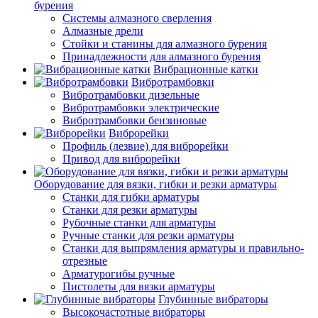
бурения
Системы алмазного сверления
Алмазные дрели
Стойки и станины для алмазного бурения
Принадлежности для алмазного бурения
Вибрационные катки
Вибротрамбовки
Вибротрамбовки дизельные
Вибротрамбовки электрические
Вибротрамбовки бензиновые
Виброрейки
Профиль (лезвие) для виброрейки
Привод для виброрейки
Оборудование для вязки, гибки и резки арматуры
Станки для гибки арматуры
Станки для резки арматуры
Рубочные станки для арматуры
Ручные станки для резки арматуры
Станки для выпрямления арматуры и правильно-
отрезные
Арматурогибы ручные
Пистолеты для вязки арматуры
Глубинные вибраторы
Высокочастотные вибраторы