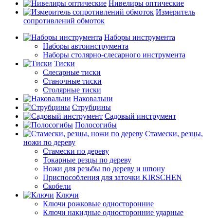
Нивелиры оптические
Измеритель
сопротивлений обмоток
Наборы инструмента
Наборы автоинструмента
Наборы столярно-слесарного инструмента
Тиски
Слесарные тиски
Станочные тиски
Столярные тиски
Наковальни
Струбцины
Садовый инструмент
Полосогибы
Стамески, резцы,
ножи по дереву
Стамески по дереву
Токарные резцы по дереву
Ножи для резьбы по дереву и шпону
Приспособления для заточки KIRSCHEN
Скобели
Ключи
Ключи рожковые односторонние
Ключи накидные односторонние ударные