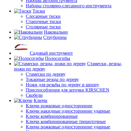
Наборы автоинструмента
Наборы столярно-слесарного инструмента
Тиски
Слесарные тиски
Станочные тиски
Столярные тиски
Наковальни
Струбцины
Садовый инструмент
Полосогибы
Стамески, резцы,
ножи по дереву
Стамески по дереву
Токарные резцы по дереву
Ножи для резьбы по дереву и шпону
Приспособления для заточки KIRSCHEN
Скобели
Ключи
Ключи рожковые односторонние
Ключи накидные односторонние ударные
Ключи комбинированные
Ключи комбинированные трещоточные
Ключи рожковые односторонние ударные