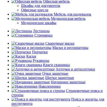
Офисная мебель
Шкафы для документов
Офисные кресла
Мебель для раздевалок
Медицинская мебель
Медицинские шкафы
Лестницы
Стремянки
Сварочные маски
Маски и респираторы
Перчатки
Каски
Рукавицы
Краги сварщика
Аптечки и антисептики
Очки защитные
Щитки защитные
Наушники защитные
Наколенники
Страховочные пояса и
стропы
Пояса и жилеты для
инструмента