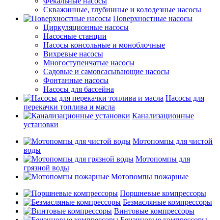
Фекальные насосы
Скважинные, глубинные и колодезные насосы
Поверхностные насосы
Циркуляционные насосы
Насосные станции
Насосы консольные и моноблочные
Вихревые насосы
Многоступенчатые насосы
Садовые и самовсасывающие насосы
Фонтанные насосы
Насосы для бассейна
Насосы для
перекачки топлива и масла
Канализационные
установки
Мотопомпы для чистой
воды
Мотопомпы для
грязной воды
Мотопомпы пожарные
Поршневые компрессоры
Безмасляные компрессоры
Винтовые компрессоры
Бензиновые компрессоры