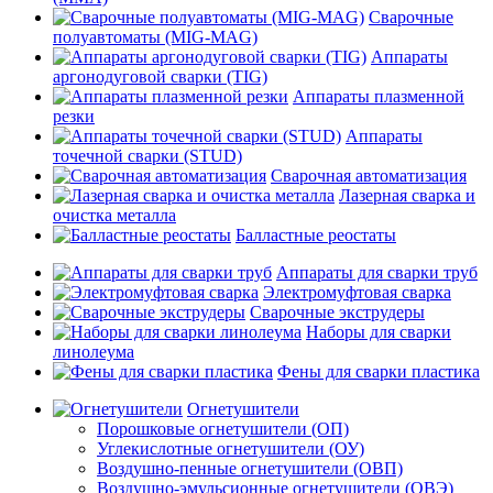
Сварочные
полуавтоматы (MIG-MAG)
Аппараты
аргонодуговой сварки (TIG)
Аппараты плазменной
резки
Аппараты
точечной сварки (STUD)
Сварочная автоматизация
Лазерная сварка и
очистка металла
Балластные реостаты
Аппараты для сварки труб
Электромуфтовая сварка
Сварочные экструдеры
Наборы для сварки
линолеума
Фены для сварки пластика
Огнетушители
Порошковые огнетушители (ОП)
Углекислотные огнетушители (ОУ)
Воздушно-пенные огнетушители (ОВП)
Воздушно-эмульсионные огнетушители (ОВЭ)