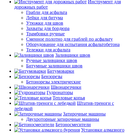
Инструмент для
дорожных работ
Грабли для асфальта
Лейки для битума
Утюжки для швов
Захваты для бордюра
Трамбовки ручные
Сменное полотно для граблей по асфальту
Оборудование для испытания асфальтобетона
Тележки для асфальта
Заливщики швов
Ручные заливщики швов
Битумные заливщики швов
Битумоварки
Бензорезы
Бетонорезы электрические
Швонарезчики
Гудронаторы
Тепловые копья
Штатив-треноги с
лебедкой
Затирочные машины
Двухроторные затирочные машины
Бетоносмесители
Установки алмазного