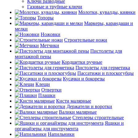
Ключи разводные
Газовые и трубные ключи
Молотки, кувалды, киянки
Топоры
Маркеры, карандаши и
мелки
Ножовки
Строительные ножи
Метчики
Пистолеты для
монтажной пены
Кордщетки ручные
Пистолеты для герметика
Пассатижи и плоскогубцы
Кусачки и бокорезы
Клещи
Отвертки
Плашки
Кисти малярные
Держатели и воротки
Валики малярные
Степлеры строительные
Ящики и
органайзеры для инструмента
Напильники