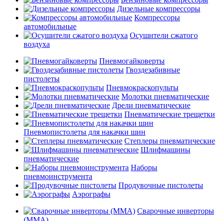
Дизельные компрессоры
Компрессоры
автомобильные
Осушители сжатого
воздуха
Пневмогайковерты
Гвоздезабивные
пистолеты
Пневмокраскопульты
Молотки пневматические
Дрели пневматические
Пневматические трещетки
Пневмопистолеты для накачки шин
Степлеры пневматические
Шлифмашины
пневматические
Наборы
пневмоинструмента
Продувочные пистолеты
Аэрографы
Сварочные инверторы
(MMA)