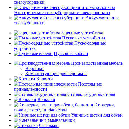
снегоуборщики
Электрические снегоуборщики и электролопаты
Аккумуляторные
снегоуборщики
Зарядные устройства
Пусковые устройства
Пуско-зарядные
устройства
Пусковые кабели
Производственная мебель
Верстаки
Комплектующие для верстаков
Кровати
Постельные
принадлежности
Стулья, табуреты, столы
Вешалки
Этажерки,
полки для обуви, банкетки
Уличные щетки для обуви
Умывальники
Стеллажи