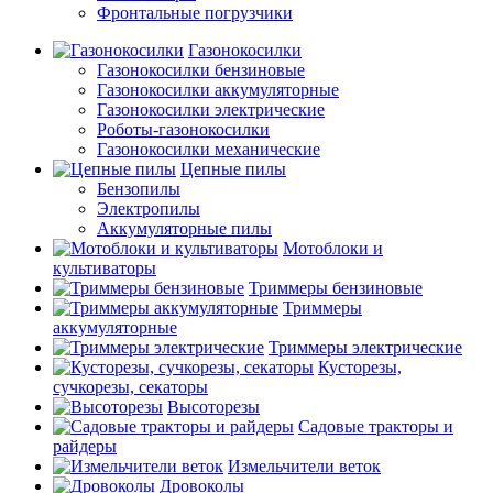
Фронтальные погрузчики
Газонокосилки
Газонокосилки бензиновые
Газонокосилки аккумуляторные
Газонокосилки электрические
Роботы-газонокосилки
Газонокосилки механические
Цепные пилы
Бензопилы
Электропилы
Аккумуляторные пилы
Мотоблоки и
культиваторы
Триммеры бензиновые
Триммеры
аккумуляторные
Триммеры электрические
Кусторезы,
сучкорезы, секаторы
Высоторезы
Садовые тракторы и
райдеры
Измельчители веток
Дровоколы