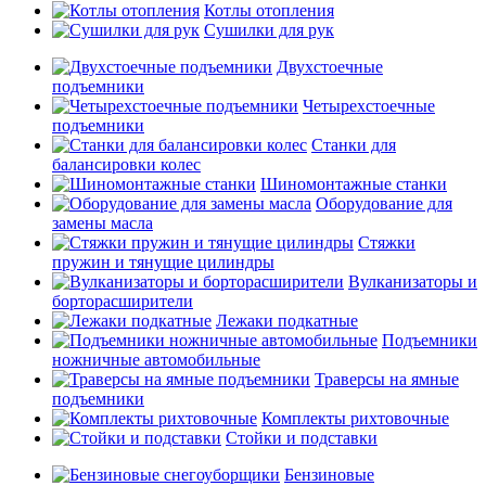
Котлы отопления
Сушилки для рук
Двухстоечные
подъемники
Четырехстоечные
подъемники
Станки для
балансировки колес
Шиномонтажные станки
Оборудование для
замены масла
Стяжки
пружин и тянущие цилиндры
Вулканизаторы и
борторасширители
Лежаки подкатные
Подъемники
ножничные автомобильные
Траверсы на ямные
подъемники
Комплекты рихтовочные
Стойки и подставки
Бензиновые