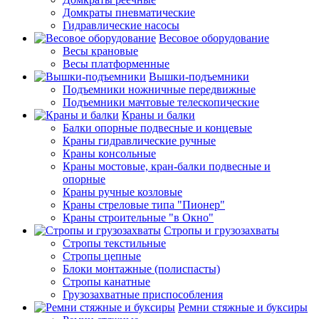
Домкраты пневматические
Гидравлические насосы
Весовое оборудование
Весы крановые
Весы платформенные
Вышки-подъемники
Подъемники ножничные передвижные
Подъемники мачтовые телескопические
Краны и балки
Балки опорные подвесные и концевые
Краны гидравлические ручные
Краны консольные
Краны мостовые, кран-балки подвесные и
опорные
Краны ручные козловые
Краны стреловые типа "Пионер"
Краны строительные "в Окно"
Стропы и грузозахваты
Стропы текстильные
Стропы цепные
Блоки монтажные (полиспасты)
Стропы канатные
Грузозахватные приспособления
Ремни стяжные и буксиры