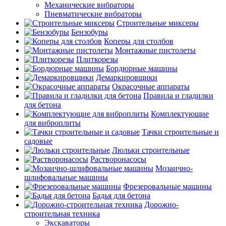
Механические вибраторы
Пневматические вибраторы
Строительные миксеры
Бензобуры
Коперы для столбов
Монтажные пистолеты
Плиткорезы
Бордюрные машины
Демаркировщики
Окрасочные аппараты
Правила и гладилки
для бетона
Комплектующие
для виброплиты
Тачки строительные и
садовые
Люльки строительные
Растворонасосы
Мозаично-
шлифовальные машины
Фрезеровальные машины
Бадья для бетона
Дорожно-
строительная техника
Экскаваторы