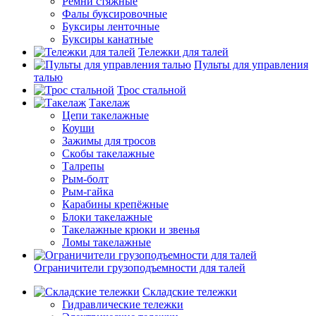
Ремни стяжные
Фалы буксировочные
Буксиры ленточные
Буксиры канатные
Тележки для талей
Пульты для управления
талью
Трос стальной
Такелаж
Цепи такелажные
Коуши
Зажимы для тросов
Скобы такелажные
Талрепы
Рым-болт
Рым-гайка
Карабины крепёжные
Блоки такелажные
Такелажные крюки и звенья
Ломы такелажные
Ограничители грузоподъемности для талей
Складские тележки
Гидравлические тележки