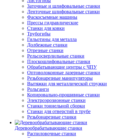
Листогибы
Заточные и шлифовальные станки
Ленточные шлифовальные станки
Фаскосъемные машины
Прессы гидравлические
Станки для ковки
Трубогибы
Гильотины для металла
Долбежные станки
Отрезные станки
Рельсосверлильные станки
Плоскошлифовальные станки
Обрабатывающие центры с ЧПУ
Оптоволоконные лазерные станки
Резьбонарезные манипуляторы
Вытяжки для металлической стружки
Рольганги
Копировально-прошивные станки
Электроэрозионные станки
Станки тоннельной сборки
Станки для отверстий в трубе
Резьбонарезные станки
Деревообрабатывающие станки
Распиловочные станки