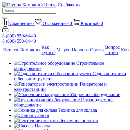
Сравнение
0
Отложенные
0
Корзина
0
0
8 (800) 550-64-40
8 (800) 550-64-40
Как
Вопрос
Каталог
Компания
Услуги
Новости
Статьи
Кон
купить
- ответ
Строительное
оборудование
Садовая техника
и бензоинструмент
Генераторы и
электростанции
Уборочное оборудование
Грузоподъемное
оборудование
Техника для склада
Станки
Ленточное полотно
Насосы