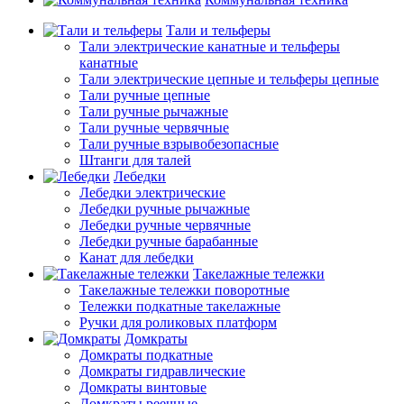
Тали и тельферы
Тали электрические канатные и тельферы
канатные
Тали электрические цепные и тельферы цепные
Тали ручные цепные
Тали ручные рычажные
Тали ручные червячные
Тали ручные взрывобезопасные
Штанги для талей
Лебедки
Лебедки электрические
Лебедки ручные рычажные
Лебедки ручные червячные
Лебедки ручные барабанные
Канат для лебедки
Такелажные тележки
Такелажные тележки поворотные
Тележки подкатные такелажные
Ручки для роликовых платформ
Домкраты
Домкраты подкатные
Домкраты гидравлические
Домкраты винтовые
Домкраты реечные