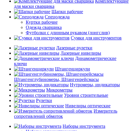
Комплектующие
для маски сварщика
Шапки рабочие
Спецодежда
Куртки рабочие
Одежда сварщика
Футболки с длинным рукавом (лонгслив)
Сумки для инструментов
Лазерные рулетки
Лазерные нивелиры
Динамометрические
ключи
Штангенциркули
Штангенглубиномеры, Штангенрейсмасы
Нутромеры, индикаторы
Микрометры
Уровни строительные
Рулетки
Нивелиры оптические
Измеритель
сопротивлений обмоток
Наборы инструмента