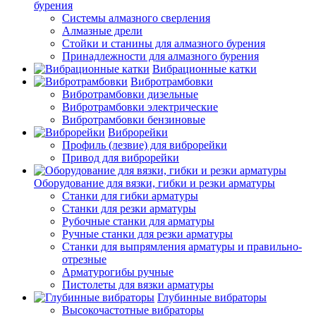
бурения
Системы алмазного сверления
Алмазные дрели
Стойки и станины для алмазного бурения
Принадлежности для алмазного бурения
Вибрационные катки
Вибротрамбовки
Вибротрамбовки дизельные
Вибротрамбовки электрические
Вибротрамбовки бензиновые
Виброрейки
Профиль (лезвие) для виброрейки
Привод для виброрейки
Оборудование для вязки, гибки и резки арматуры
Станки для гибки арматуры
Станки для резки арматуры
Рубочные станки для арматуры
Ручные станки для резки арматуры
Станки для выпрямления арматуры и правильно-
отрезные
Арматурогибы ручные
Пистолеты для вязки арматуры
Глубинные вибраторы
Высокочастотные вибраторы