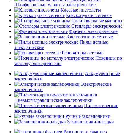
Шлифовальные машины электрические
Клеевые пистолеты
Краскопульты сетевые
Полировальные машины
Степлеры электрические
Фрезеры электрические
Заклепочники сетевые
Пилы цепные
электрические
Реноваторы сетевые
Ножницы по
металлу электрические
Аккумуляторные
заклепочники
Электрические
заклёпочники
Пневмогидравлические заклёпочники
Пневматические
заклепочники
Ручные заклепочники
Заклепочники-насадки
Разгонщики фланцев