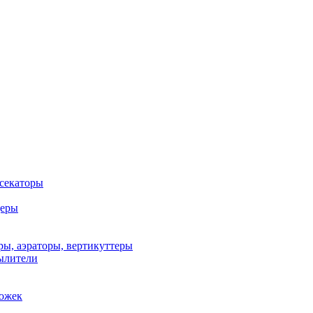
 секаторы
деры
ы, аэраторы, вертикуттеры
ылители
рожек