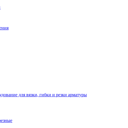
й
ения
дование для вязки, гибки и резки арматуры
резные