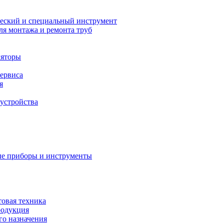
еский и специальный инструмент
ля монтажа и ремонта труб
ляторы
сервиса
я
устройства
е приборы и инструменты
товая техника
родукция
о назначения