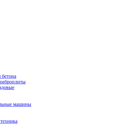
 бетона
виброплиты
садовые
льные машины
 техника