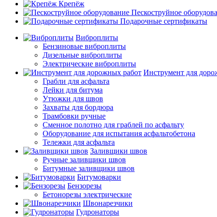
Крепёж
Пескоструйное оборудов
Подарочные сертификаты
Виброплиты
Бензиновые виброплиты
Дизельные виброплиты
Электрические виброплиты
Инструмент для доро
Грабли для асфальта
Лейки для битума
Утюжки для швов
Захваты для бордюра
Трамбовки ручные
Сменное полотно для граблей по асфальту
Оборудование для испытания асфальтобетона
Тележки для асфальта
Заливщики швов
Ручные заливщики швов
Битумные заливщики швов
Битумоварки
Бензорезы
Бетонорезы электрические
Швонарезчики
Гудронаторы