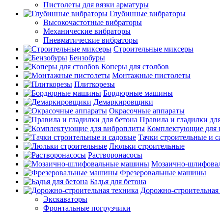
Пистолеты для вязки арматуры
Глубинные вибраторы
Высокочастотные вибраторы
Механические вибраторы
Пневматические вибраторы
Строительные миксеры
Бензобуры
Коперы для столбов
Монтажные пистолеты
Плиткорезы
Бордюрные машины
Демаркировщики
Окрасочные аппараты
Правила и гладилки для
Комплектующие для 
Тачки строительные и 
Люльки строительные
Растворонасосы
Мозаично-шлифова
Фрезеровальные машины
Бадья для бетона
Дорожно-строительная
Экскаваторы
Фронтальные погрузчики