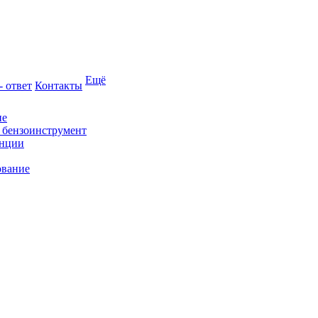
Ещё
- ответ
Контакты
ие
и бензоинструмент
анции
ование