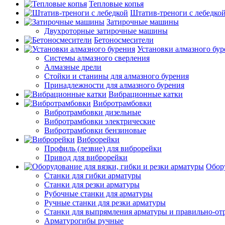
Тепловые копья
Штатив-треноги с лебедко
Затирочные машины
Двухроторные затирочные машины
Бетоносмесители
Установки алмазного бур
Системы алмазного сверления
Алмазные дрели
Стойки и станины для алмазного бурения
Принадлежности для алмазного бурения
Вибрационные катки
Вибротрамбовки
Вибротрамбовки дизельные
Вибротрамбовки электрические
Вибротрамбовки бензиновые
Виброрейки
Профиль (лезвие) для виброрейки
Привод для виброрейки
Обору
Станки для гибки арматуры
Станки для резки арматуры
Рубочные станки для арматуры
Ручные станки для резки арматуры
Станки для выпрямления арматуры и правильно-от
Арматурогибы ручные