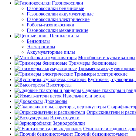
Газонокосилки
Газонокосилки бензиновые
Газонокосилки аккумуляторные
Газонокосилки электрические
Роботы-газонокосилки
Газонокосилки механические
Цепные пилы
Бензопилы
Электропилы
Аккумуляторные пилы
Мотоблоки и культиваторы
Триммеры бензиновые
Триммеры аккумуляторные
Триммеры электрические
Кусторезы, сучкорезы,
Высоторезы
Садовые тракторы и рай
Измельчители веток
Дровоколы
Скарификатор
Опрыскиватели и расп
Воздуходувки
Зернодробилки
Очистители садовых до
Прочий бензоинструмент