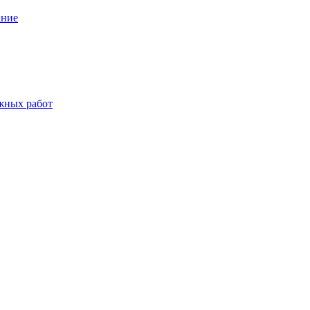
ание
жных работ