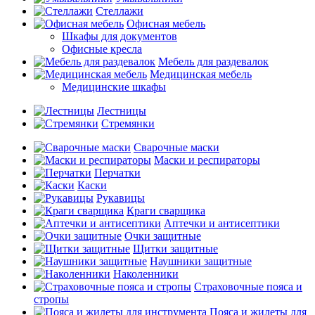
Стеллажи
Офисная мебель
Шкафы для документов
Офисные кресла
Мебель для раздевалок
Медицинская мебель
Медицинские шкафы
Лестницы
Стремянки
Сварочные маски
Маски и респираторы
Перчатки
Каски
Рукавицы
Краги сварщика
Аптечки и антисептики
Очки защитные
Щитки защитные
Наушники защитные
Наколенники
Страховочные пояса и
стропы
Пояса и жилеты для