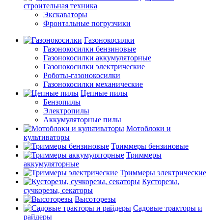
строительная техника
Экскаваторы
Фронтальные погрузчики
Газонокосилки
Газонокосилки бензиновые
Газонокосилки аккумуляторные
Газонокосилки электрические
Роботы-газонокосилки
Газонокосилки механические
Цепные пилы
Бензопилы
Электропилы
Аккумуляторные пилы
Мотоблоки и
культиваторы
Триммеры бензиновые
Триммеры
аккумуляторные
Триммеры электрические
Кусторезы,
сучкорезы, секаторы
Высоторезы
Садовые тракторы и
райдеры