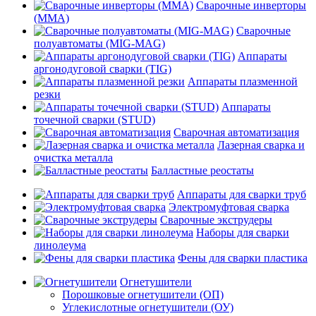
Сварочные инверторы
(MMA)
Сварочные
полуавтоматы (MIG-MAG)
Аппараты
аргонодуговой сварки (TIG)
Аппараты плазменной
резки
Аппараты
точечной сварки (STUD)
Сварочная автоматизация
Лазерная сварка и
очистка металла
Балластные реостаты
Аппараты для сварки труб
Электромуфтовая сварка
Сварочные экструдеры
Наборы для сварки
линолеума
Фены для сварки пластика
Огнетушители
Порошковые огнетушители (ОП)
Углекислотные огнетушители (ОУ)