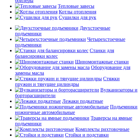
бойлеры
Тепловые завесы
Котлы отопления
Сушилки для рук
Двухстоечные
подъемники
Четырехстоечные
подъемники
Станки для
балансировки колес
Шиномонтажные станки
Оборудование для
замены масла
Стяжки
пружин и тянущие цилиндры
Вулканизаторы и
борторасширители
Лежаки подкатные
Подъемники
ножничные автомобильные
Траверсы на ямные
подъемники
Комплекты рихтовочные
Стойки и подставки