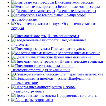
Винтовые компрессоры
Бензиновые компрессоры
Дизельные компрессоры
Компрессоры
автомобильные
Осушители сжатого
воздуха
Пневмогайковерты
Гвоздезабивные
пистолеты
Пневмокраскопульты
Молотки пневматические
Дрели пневматические
Пневматические трещетки
Пневмопистолеты для накачки шин
Степлеры пневматические
Шлифмашины
пневматические
Наборы
пневмоинструмента
Продувочные пистолеты
Аэрографы