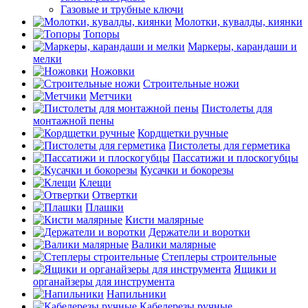
Газовые и трубные ключи
Молотки, кувалды, киянки
Топоры
Маркеры, карандаши и
мелки
Ножовки
Строительные ножи
Метчики
Пистолеты для
монтажной пены
Кордщетки ручные
Пистолеты для герметика
Пассатижи и плоскогубцы
Кусачки и бокорезы
Клещи
Отвертки
Плашки
Кисти малярные
Держатели и воротки
Валики малярные
Степлеры строительные
Ящики и
органайзеры для инструмента
Напильники
Кабелерезы ручные