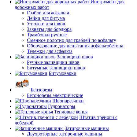
Инструмент для
дорожных работ
Грабли для асфальта
Лейки для битума
Утюжки для швов
Захваты для бордюра
Трамбовки ручные
Сменное полотно для граблей по асфальту
Оборудование для испытания асфальтобетона
Тележки для асфальта
Заливщики швов
Ручные заливщики швов
Битумные заливщики швов
Битумоварки
Бензорезы
Бетонорезы электрические
Швонарезчики
Гудронаторы
Тепловые копья
Штатив-треноги с
лебедкой
Затирочные машины
Двухроторные затирочные машины