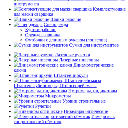
инструмента
Комплектующие
для маски сварщика
Шапки рабочие
Спецодежда
Куртки рабочие
Одежда сварщика
Футболки с длинным рукавом (лонгслив)
Сумки для инструментов
Лазерные рулетки
Лазерные нивелиры
Динамометрические
ключи
Штангенциркули
Штангенглубиномеры, Штангенрейсмасы
Нутромеры, индикаторы
Микрометры
Уровни строительные
Рулетки
Нивелиры оптические
Измеритель
сопротивлений обмоток