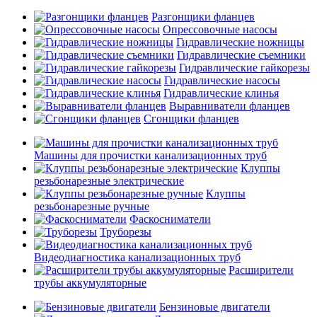
Разгонщики фланцев
Опрессовочные насосы
Гидравлические ножницы
Гидравлические съемники
Гидравлические гайкорезы
Гидравлические насосы
Гидравлические клинья
Выравниватели фланцев
Сгонщики фланцев
Машины для прочистки канализационных труб
Клуппы
резьбонарезные электрические
Клуппы
резьбонарезные ручные
Фаскосниматели
Труборезы
Видеодиагностика канализационных труб
Расширители
трубы аккумуляторные
Бензиновые двигатели