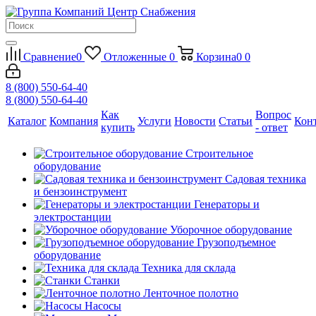
Сравнение
0
Отложенные
0
Корзина
0
0
8 (800) 550-64-40
8 (800) 550-64-40
Как
Вопрос
Каталог
Компания
Услуги
Новости
Статьи
Кон
купить
- ответ
Строительное
оборудование
Садовая техника
и бензоинструмент
Генераторы и
электростанции
Уборочное оборудование
Грузоподъемное
оборудование
Техника для склада
Станки
Ленточное полотно
Насосы