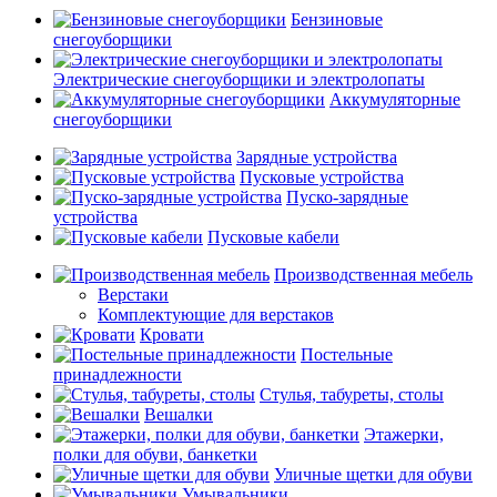
Бензиновые
снегоуборщики
Электрические снегоуборщики и электролопаты
Аккумуляторные
снегоуборщики
Зарядные устройства
Пусковые устройства
Пуско-зарядные
устройства
Пусковые кабели
Производственная мебель
Верстаки
Комплектующие для верстаков
Кровати
Постельные
принадлежности
Стулья, табуреты, столы
Вешалки
Этажерки,
полки для обуви, банкетки
Уличные щетки для обуви
Умывальники