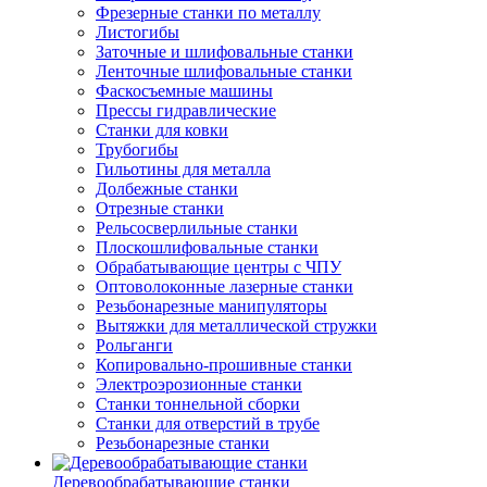
Фрезерные станки по металлу
Листогибы
Заточные и шлифовальные станки
Ленточные шлифовальные станки
Фаскосъемные машины
Прессы гидравлические
Станки для ковки
Трубогибы
Гильотины для металла
Долбежные станки
Отрезные станки
Рельсосверлильные станки
Плоскошлифовальные станки
Обрабатывающие центры с ЧПУ
Оптоволоконные лазерные станки
Резьбонарезные манипуляторы
Вытяжки для металлической стружки
Рольганги
Копировально-прошивные станки
Электроэрозионные станки
Станки тоннельной сборки
Станки для отверстий в трубе
Резьбонарезные станки
Деревообрабатывающие станки