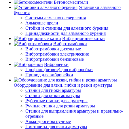
Бетоносмесители
Установки алмазного
бурения
Системы алмазного сверления
Алмазные дрели
Стойки и станины для алмазного бурения
Принадлежности для алмазного бурения
Вибрационные катки
Вибротрамбовки
Вибротрамбовки дизельные
Вибротрамбовки электрические
Вибротрамбовки бензиновые
Виброрейки
Профиль (лезвие) для виброрейки
Привод для виброрейки
Оборудование для вязки, гибки и резки арматуры
Станки для гибки арматуры
Станки для резки арматуры
Рубочные станки для арматуры
Ручные станки для резки арматуры
Станки для выпрямления арматуры и правильно-
отрезные
Арматурогибы ручные
Пистолеты для вязки арматуры