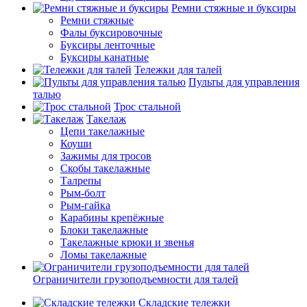
Ремни стяжные и буксиры
Ремни стяжные
Фалы буксировочные
Буксиры ленточные
Буксиры канатные
Тележки для талей
Пульты для управления
талью
Трос стальной
Такелаж
Цепи такелажные
Коуши
Зажимы для тросов
Скобы такелажные
Талрепы
Рым-болт
Рым-гайка
Карабины крепёжные
Блоки такелажные
Такелажные крюки и звенья
Ломы такелажные
Ограничители грузоподъемности для талей
Складские тележки