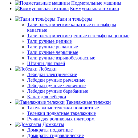
Подметальные машины
Коммунальная техника
Тали и тельферы
Тали электрические канатные и тельферы
канатные
Тали электрические цепные и тельферы цепные
Тали ручные цепные
Тали ручные рычажные
Тали ручные червячные
Тали ручные взрывобезопасные
Штанги для талей
Лебедки
Лебедки электрические
Лебедки ручные рычажные
Лебедки ручные червячные
Лебедки ручные барабанные
Канат для лебедки
Такелажные тележки
Такелажные тележки поворотные
Тележки подкатные такелажные
Ручки для роликовых платформ
Домкраты
Домкраты подкатные
Домкраты гидравлические