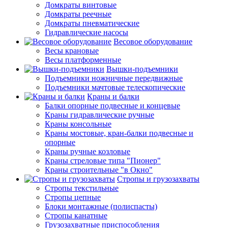
Домкраты винтовые
Домкраты реечные
Домкраты пневматические
Гидравлические насосы
Весовое оборудование
Весы крановые
Весы платформенные
Вышки-подъемники
Подъемники ножничные передвижные
Подъемники мачтовые телескопические
Краны и балки
Балки опорные подвесные и концевые
Краны гидравлические ручные
Краны консольные
Краны мостовые, кран-балки подвесные и
опорные
Краны ручные козловые
Краны стреловые типа "Пионер"
Краны строительные "в Окно"
Стропы и грузозахваты
Стропы текстильные
Стропы цепные
Блоки монтажные (полиспасты)
Стропы канатные
Грузозахватные приспособления