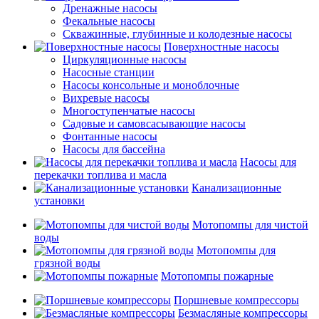
Дренажные насосы
Фекальные насосы
Скважинные, глубинные и колодезные насосы
Поверхностные насосы
Циркуляционные насосы
Насосные станции
Насосы консольные и моноблочные
Вихревые насосы
Многоступенчатые насосы
Садовые и самовсасывающие насосы
Фонтанные насосы
Насосы для бассейна
Насосы для
перекачки топлива и масла
Канализационные
установки
Мотопомпы для чистой
воды
Мотопомпы для
грязной воды
Мотопомпы пожарные
Поршневые компрессоры
Безмасляные компрессоры