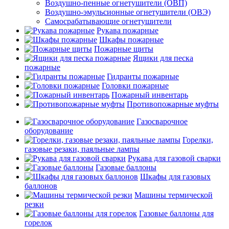
Воздушно-пенные огнетушители (ОВП)
Воздушно-эмульсионные огнетушители (ОВЭ)
Самосрабатывающие огнетушители
Рукава пожарные
Шкафы пожарные
Пожарные щиты
Ящики для песка
пожарные
Гидранты пожарные
Головки пожарные
Пожарный инвентарь
Противопожарные муфты
Газосварочное
оборудование
Горелки,
газовые резаки, паяльные лампы
Рукава для газовой сварки
Газовые баллоны
Шкафы для газовых
баллонов
Машины термической
резки
Газовые баллоны для
горелок