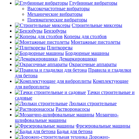
Глубинные вибраторы
Высокочастотные вибраторы
Механические вибраторы
Пневматические вибраторы
Строительные миксеры
Бензобуры
Коперы для столбов
Монтажные пистолеты
Плиткорезы
Бордюрные машины
Демаркировщики
Окрасочные аппараты
Правила и гладилки
для бетона
Комплектующие
для виброплиты
Тачки строительные и
садовые
Люльки строительные
Растворонасосы
Мозаично-
шлифовальные машины
Фрезеровальные машины
Бадья для бетона
Дорожно-