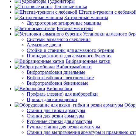
Гудронаторы
Тепловые копья
Штатив-треноги с лебедко
Затирочные машины
Двухроторные затирочные машины
Бетоносмесители
Установки алмазного бур
Системы алмазного сверления
Алмазные дрели
Стойки и станины для алмазного бурения
Принадлежности для алмазного бурения
Вибрационные катки
Вибротрамбовки
Вибротрамбовки дизельные
Вибротрамбовки электрические
Вибротрамбовки бензиновые
Виброрейки
Профиль (лезвие) для виброрейки
Привод для виброрейки
Обору
Станки для гибки арматуры
Станки для резки арматуры
Рубочные станки для арматуры
Ручные станки для резки арматуры
Станки для выпрямления арматуры и правильно-от