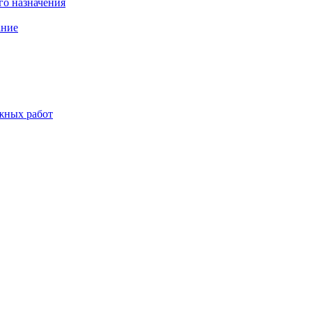
о назначения
ание
жных работ