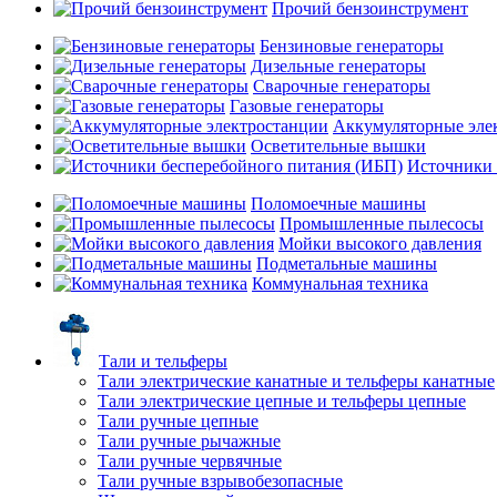
Прочий бензоинструмент
Бензиновые генераторы
Дизельные генераторы
Сварочные генераторы
Газовые генераторы
Аккумуляторные эле
Осветительные вышки
Источники 
Поломоечные машины
Промышленные пылесосы
Мойки высокого давления
Подметальные машины
Коммунальная техника
Тали и тельферы
Тали электрические канатные и тельферы канатные
Тали электрические цепные и тельферы цепные
Тали ручные цепные
Тали ручные рычажные
Тали ручные червячные
Тали ручные взрывобезопасные