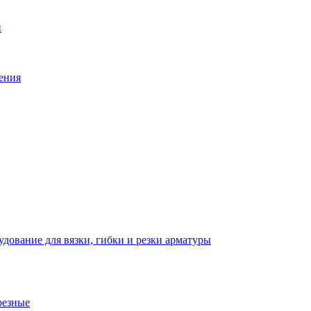
й
ения
дование для вязки, гибки и резки арматуры
резные