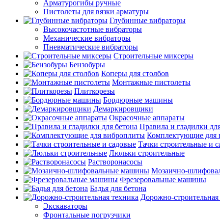
Арматурогибы ручные
Пистолеты для вязки арматуры
Глубинные вибраторы
Высокочастотные вибраторы
Механические вибраторы
Пневматические вибраторы
Строительные миксеры
Бензобуры
Коперы для столбов
Монтажные пистолеты
Плиткорезы
Бордюрные машины
Демаркировщики
Окрасочные аппараты
Правила и гладилки для
Комплектующие для 
Тачки строительные и 
Люльки строительные
Растворонасосы
Мозаично-шлифова
Фрезеровальные машины
Бадья для бетона
Дорожно-строительная
Экскаваторы
Фронтальные погрузчики