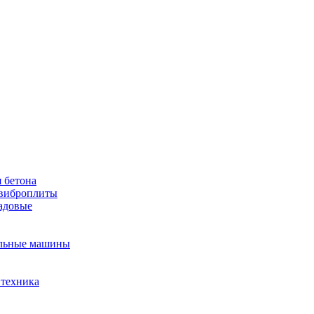
 бетона
виброплиты
садовые
льные машины
 техника