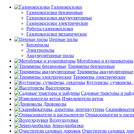
Газонокосилки
Газонокосилки бензиновые
Газонокосилки аккумуляторные
Газонокосилки электрические
Роботы-газонокосилки
Газонокосилки механические
Цепные пилы
Бензопилы
Электропилы
Аккумуляторные пилы
Мотоблоки и культиваторы
Триммеры бензиновые
Триммеры аккумуляторные
Триммеры электрические
Кусторезы, сучкорезы,
Высоторезы
Садовые тракторы и рай
Измельчители веток
Дровоколы
Скарификатор
Опрыскиватели и расп
Воздуходувки
Зернодробилки
Очистители садовых до