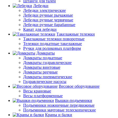
Штанги для талей
Лебедки
Лебедки электрические
Лебедки ручные рычажные
Лебедки ручные червячные
Лебедки ручные барабанные
Канат для лебедки
Такелажные тележки
Такелажные тележки поворотные
Тележки подкатные такелажные
Ручки для роликовых платформ
Домкраты
Домкраты подкатные
Домкраты гидравлические
Домкраты винтовые
Домкраты реечные
Домкраты пневматические
Гидравлические насосы
Весовое оборудование
Весы крановые
Весы платформенные
Вышки-подъемники
Подъемники ножничные передвижные
Подъемники мачтовые телескопические
Краны и балки