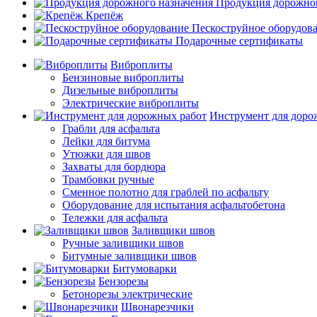
Продукция дорожног
Крепёж
Пескоструйное оборудов
Подарочные сертификаты
Виброплиты
Бензиновые виброплиты
Дизельные виброплиты
Электрические виброплиты
Инструмент для доро
Грабли для асфальта
Лейки для битума
Утюжки для швов
Захваты для бордюра
Трамбовки ручные
Сменное полотно для граблей по асфальту
Оборудование для испытания асфальтобетона
Тележки для асфальта
Заливщики швов
Ручные заливщики швов
Битумные заливщики швов
Битумоварки
Бензорезы
Бетонорезы электрические
Швонарезчики