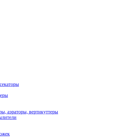
 секаторы
деры
ы, аэраторы, вертикуттеры
ылители
рожек