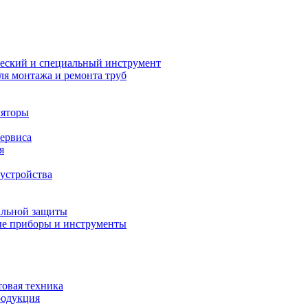
еский и специальный инструмент
ля монтажа и ремонта труб
ляторы
сервиса
я
устройства
альной защиты
е приборы и инструменты
товая техника
родукция