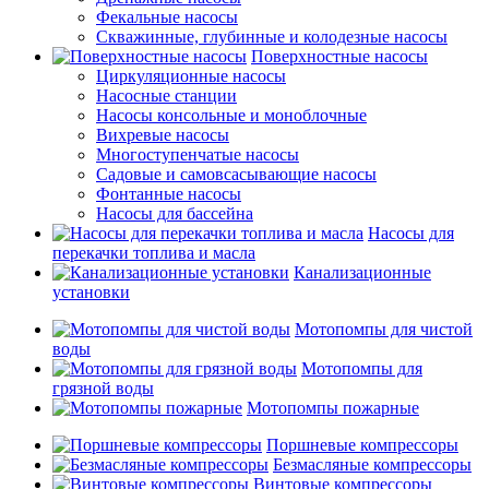
Фекальные насосы
Скважинные, глубинные и колодезные насосы
Поверхностные насосы
Циркуляционные насосы
Насосные станции
Насосы консольные и моноблочные
Вихревые насосы
Многоступенчатые насосы
Садовые и самовсасывающие насосы
Фонтанные насосы
Насосы для бассейна
Насосы для
перекачки топлива и масла
Канализационные
установки
Мотопомпы для чистой
воды
Мотопомпы для
грязной воды
Мотопомпы пожарные
Поршневые компрессоры
Безмасляные компрессоры
Винтовые компрессоры