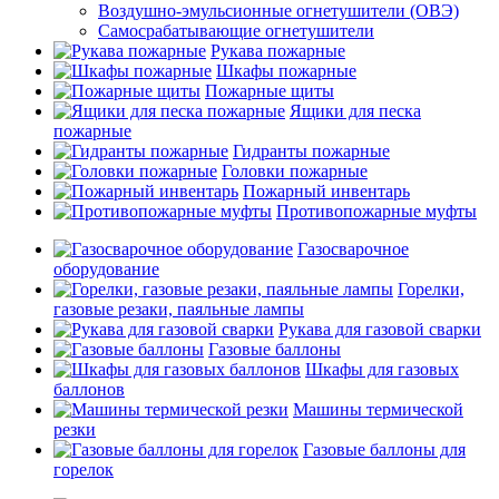
Воздушно-эмульсионные огнетушители (ОВЭ)
Самосрабатывающие огнетушители
Рукава пожарные
Шкафы пожарные
Пожарные щиты
Ящики для песка
пожарные
Гидранты пожарные
Головки пожарные
Пожарный инвентарь
Противопожарные муфты
Газосварочное
оборудование
Горелки,
газовые резаки, паяльные лампы
Рукава для газовой сварки
Газовые баллоны
Шкафы для газовых
баллонов
Машины термической
резки
Газовые баллоны для
горелок