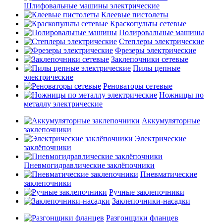
Шлифовальные машины электрические
Клеевые пистолеты
Краскопульты сетевые
Полировальные машины
Степлеры электрические
Фрезеры электрические
Заклепочники сетевые
Пилы цепные
электрические
Реноваторы сетевые
Ножницы по
металлу электрические
Аккумуляторные
заклепочники
Электрические
заклёпочники
Пневмогидравлические заклёпочники
Пневматические
заклепочники
Ручные заклепочники
Заклепочники-насадки
Разгонщики фланцев