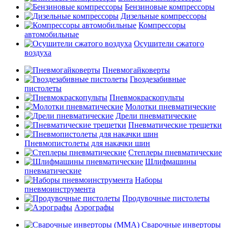
Бензиновые компрессоры
Дизельные компрессоры
Компрессоры
автомобильные
Осушители сжатого
воздуха
Пневмогайковерты
Гвоздезабивные
пистолеты
Пневмокраскопульты
Молотки пневматические
Дрели пневматические
Пневматические трещетки
Пневмопистолеты для накачки шин
Степлеры пневматические
Шлифмашины
пневматические
Наборы
пневмоинструмента
Продувочные пистолеты
Аэрографы
Сварочные инверторы