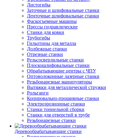
Листогибы
Заточные и шлифовальные станки
Ленточные шлифовальные станки
Фаскосъемные машины
Прессы гидравлические
Станки для ковки
Трубогибы
Гильотины для металла
Долбежные станки
Отрезные станки
Рельсосверлильные станки
Плоскошлифовальные станки
Обрабатывающие центры с ЧПУ
Оптоволоконные лазерные станки
Резьбонарезные манипуляторы
Вытяжки для металлической стружки
Рольганги
Копировально-прошивные станки
Электроэрозионные станки
Станки тоннельной сборки
Станки для отверстий в трубе
Резьбонарезные станки
Деревообрабатывающие станки
Распиловочные станки