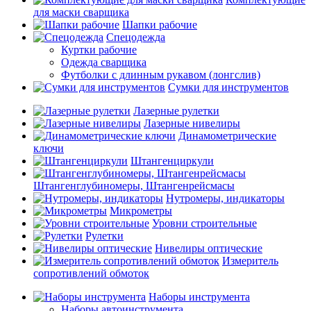
для маски сварщика
Шапки рабочие
Спецодежда
Куртки рабочие
Одежда сварщика
Футболки с длинным рукавом (лонгслив)
Сумки для инструментов
Лазерные рулетки
Лазерные нивелиры
Динамометрические
ключи
Штангенциркули
Штангенглубиномеры, Штангенрейсмасы
Нутромеры, индикаторы
Микрометры
Уровни строительные
Рулетки
Нивелиры оптические
Измеритель
сопротивлений обмоток
Наборы инструмента
Наборы автоинструмента