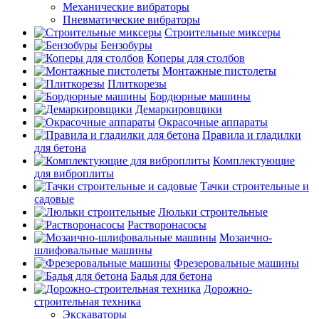
Механические вибраторы
Пневматические вибраторы
Строительные миксеры
Бензобуры
Коперы для столбов
Монтажные пистолеты
Плиткорезы
Бордюрные машины
Демаркировщики
Окрасочные аппараты
Правила и гладилки
для бетона
Комплектующие
для виброплиты
Тачки строительные и
садовые
Люльки строительные
Растворонасосы
Мозаично-
шлифовальные машины
Фрезеровальные машины
Бадья для бетона
Дорожно-
строительная техника
Экскаваторы