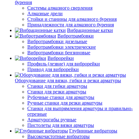
бурения
Системы алмазного сверления
Алмазные дрели
Стойки и станины для алмазного бурения
Принадлежности для алмазного бурения
Вибрационные катки
Вибротрамбовки
Вибротрамбовки дизельные
Вибротрамбовки электрические
Вибротрамбовки бензиновые
Виброрейки
Профиль (лезвие) для виброрейки
Привод для виброрейки
Оборудование для вязки, гибки и резки арматуры
Станки для гибки арматуры
Станки для резки арматуры
Рубочные станки для арматуры
Ручные станки для резки арматуры
Станки для выпрямления арматуры и правильно-
отрезные
Арматурогибы ручные
Пистолеты для вязки арматуры
Глубинные вибраторы
Высокочастотные вибраторы