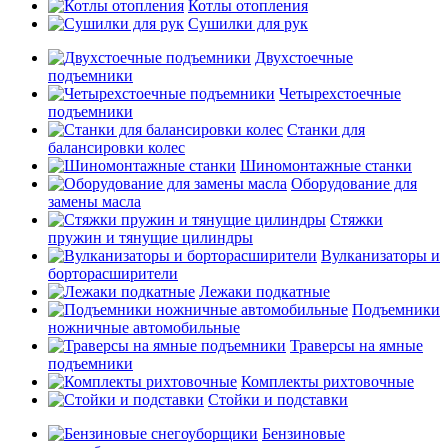
Котлы отопления
Сушилки для рук
Двухстоечные
подъемники
Четырехстоечные
подъемники
Станки для
балансировки колес
Шиномонтажные станки
Оборудование для
замены масла
Стяжки
пружин и тянущие цилиндры
Вулканизаторы и
борторасширители
Лежаки подкатные
Подъемники
ножничные автомобильные
Траверсы на ямные
подъемники
Комплекты рихтовочные
Стойки и подставки
Бензиновые