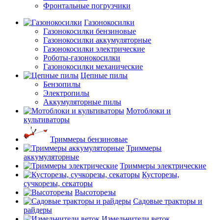
Фронтальные погрузчики
Газонокосилки
Газонокосилки бензиновые
Газонокосилки аккумуляторные
Газонокосилки электрические
Роботы-газонокосилки
Газонокосилки механические
Цепные пилы
Бензопилы
Электропилы
Аккумуляторные пилы
Мотоблоки и
культиваторы
Триммеры бензиновые
Триммеры
аккумуляторные
Триммеры электрические
Кусторезы,
сучкорезы, секаторы
Высоторезы
Садовые тракторы и
райдеры
Измельчители веток