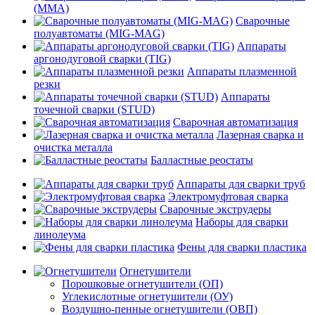
(MMA)
Сварочные
полуавтоматы (MIG-MAG)
Аппараты
аргонодуговой сварки (TIG)
Аппараты плазменной
резки
Аппараты
точечной сварки (STUD)
Сварочная автоматизация
Лазерная сварка и
очистка металла
Балластные реостаты
Аппараты для сварки труб
Электромуфтовая сварка
Сварочные экструдеры
Наборы для сварки
линолеума
Фены для сварки пластика
Огнетушители
Порошковые огнетушители (ОП)
Углекислотные огнетушители (ОУ)
Воздушно-пенные огнетушители (ОВП)