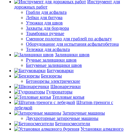
Инструмент для
дорожных работ
Грабли для асфальта
Лейки для битума
Утюжки для швов
Захваты для бордюра
Трамбовки ручные
Сменное полотно для граблей по асфальту
Оборудование для испытания асфальтобетона
Тележки для асфальта
Заливщики швов
Ручные заливщики швов
Битумные заливщики швов
Битумоварки
Бензорезы
Бетонорезы электрические
Швонарезчики
Гудронаторы
Тепловые копья
Штатив-треноги с
лебедкой
Затирочные машины
Двухроторные затирочные машины
Бетоносмесители
Установки алмазного