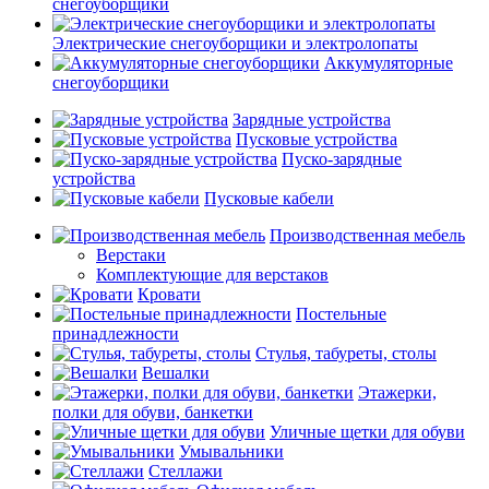
снегоуборщики
Электрические снегоуборщики и электролопаты
Аккумуляторные
снегоуборщики
Зарядные устройства
Пусковые устройства
Пуско-зарядные
устройства
Пусковые кабели
Производственная мебель
Верстаки
Комплектующие для верстаков
Кровати
Постельные
принадлежности
Стулья, табуреты, столы
Вешалки
Этажерки,
полки для обуви, банкетки
Уличные щетки для обуви
Умывальники
Стеллажи