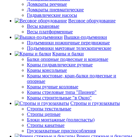
Домкраты реечные
Домкраты пневматические
Гидравлические насосы
Весовое оборудование
Весы крановые
Весы платформенные
Вышки-подъемники
Подъемники ножничные передвижные
Подъемники мачтовые телескопические
Краны и балки
Балки опорные подвесные и концевые
Краны гидравлические ручные
Краны консольные
Краны мостовые, кран-балки подвесные и
опорные
Краны ручные козловые
Краны стреловые типа "Пионер"
Краны строительные "в Окно"
Стропы и грузозахваты
Стропы текстильные
Стропы цепные
Блоки монтажные (полиспасты)
Стропы канатные
Грузозахватные приспособления
Ремни стяжные и буксиры