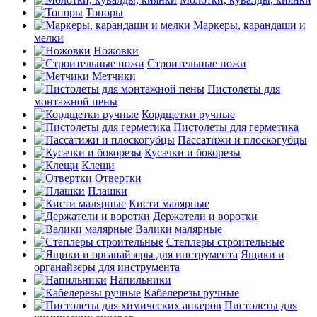
Топоры
Маркеры, карандаши и
мелки
Ножовки
Строительные ножи
Метчики
Пистолеты для
монтажной пены
Кордщетки ручные
Пистолеты для герметика
Пассатижи и плоскогубцы
Кусачки и бокорезы
Клещи
Отвертки
Плашки
Кисти малярные
Держатели и воротки
Валики малярные
Степлеры строительные
Ящики и
органайзеры для инструмента
Напильники
Кабелерезы ручные
Пистолеты для