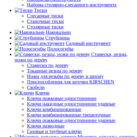
Наборы столярно-слесарного инструмента
Тиски
Слесарные тиски
Станочные тиски
Столярные тиски
Наковальни
Струбцины
Садовый инструмент
Полосогибы
Стамески, резцы,
ножи по дереву
Стамески по дереву
Токарные резцы по дереву
Ножи для резьбы по дереву и шпону
Приспособления для заточки KIRSCHEN
Скобели
Ключи
Ключи рожковые односторонние
Ключи накидные односторонние ударные
Ключи комбинированные
Ключи комбинированные трещоточные
Ключи рожковые односторонние ударные
Ключи разводные
Газовые и трубные ключи
Молотки, кувалды, киянки