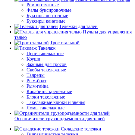
Ремни стяжные
Фалы буксировочные
Буксиры ленточные
Буксиры канатные
Тележки для талей
Пульты для управления
талью
Трос стальной
Такелаж
Цепи такелажные
Коуши
Зажимы для тросов
Скобы такелажные
Талрепы
Рым-болт
Рым-гайка
Карабины крепёжные
Блоки такелажные
Такелажные крюки и звенья
Ломы такелажные
Ограничители грузоподъемности для талей
Складские тележки
Гидравлические тележки