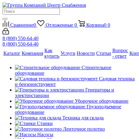
Сравнение
0
Отложенные
0
Корзина
0
0
8 (800) 550-64-40
8 (800) 550-64-40
Как
Вопрос
Каталог
Компания
Услуги
Новости
Статьи
Кон
купить
- ответ
Строительное
оборудование
Садовая техника
и бензоинструмент
Генераторы и
электростанции
Уборочное оборудование
Грузоподъемное
оборудование
Техника для склада
Станки
Ленточное полотно
Насосы