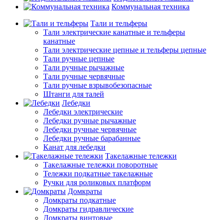
Коммунальная техника
Тали и тельферы
Тали электрические канатные и тельферы
канатные
Тали электрические цепные и тельферы цепные
Тали ручные цепные
Тали ручные рычажные
Тали ручные червячные
Тали ручные взрывобезопасные
Штанги для талей
Лебедки
Лебедки электрические
Лебедки ручные рычажные
Лебедки ручные червячные
Лебедки ручные барабанные
Канат для лебедки
Такелажные тележки
Такелажные тележки поворотные
Тележки подкатные такелажные
Ручки для роликовых платформ
Домкраты
Домкраты подкатные
Домкраты гидравлические
Домкраты винтовые