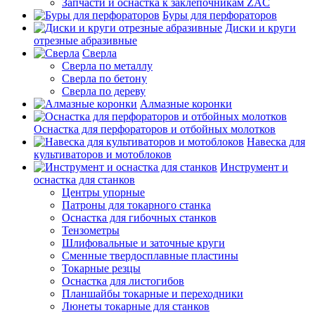
Запчасти и оснастка к заклепочникам ZAC
Буры для перфораторов
Диски и круги
отрезные абразивные
Сверла
Сверла по металлу
Сверла по бетону
Сверла по дереву
Алмазные коронки
Оснастка для перфораторов и отбойных молотков
Навеска для
культиваторов и мотоблоков
Инструмент и
оснастка для станков
Центры упорные
Патроны для токарного станка
Оснастка для гибочных станков
Тензометры
Шлифовальные и заточные круги
Сменные твердосплавные пластины
Токарные резцы
Оснастка для листогибов
Планшайбы токарные и переходники
Люнеты токарные для станков