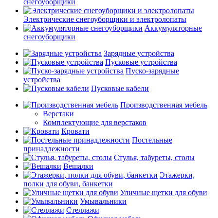
снегоуборщики
Электрические снегоуборщики и электролопаты
Аккумуляторные
снегоуборщики
Зарядные устройства
Пусковые устройства
Пуско-зарядные
устройства
Пусковые кабели
Производственная мебель
Верстаки
Комплектующие для верстаков
Кровати
Постельные
принадлежности
Стулья, табуреты, столы
Вешалки
Этажерки,
полки для обуви, банкетки
Уличные щетки для обуви
Умывальники
Стеллажи