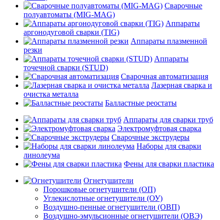
Сварочные
полуавтоматы (MIG-MAG)
Аппараты
аргонодуговой сварки (TIG)
Аппараты плазменной
резки
Аппараты
точечной сварки (STUD)
Сварочная автоматизация
Лазерная сварка и
очистка металла
Балластные реостаты
Аппараты для сварки труб
Электромуфтовая сварка
Сварочные экструдеры
Наборы для сварки
линолеума
Фены для сварки пластика
Огнетушители
Порошковые огнетушители (ОП)
Углекислотные огнетушители (ОУ)
Воздушно-пенные огнетушители (ОВП)
Воздушно-эмульсионные огнетушители (ОВЭ)