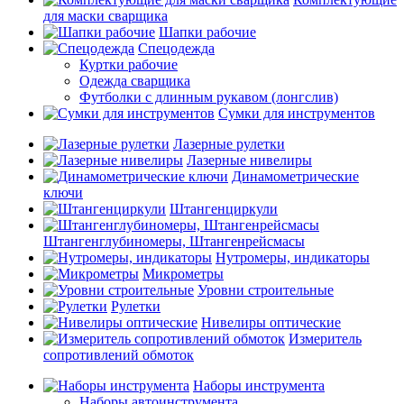
для маски сварщика
Шапки рабочие
Спецодежда
Куртки рабочие
Одежда сварщика
Футболки с длинным рукавом (лонгслив)
Сумки для инструментов
Лазерные рулетки
Лазерные нивелиры
Динамометрические
ключи
Штангенциркули
Штангенглубиномеры, Штангенрейсмасы
Нутромеры, индикаторы
Микрометры
Уровни строительные
Рулетки
Нивелиры оптические
Измеритель
сопротивлений обмоток
Наборы инструмента
Наборы автоинструмента