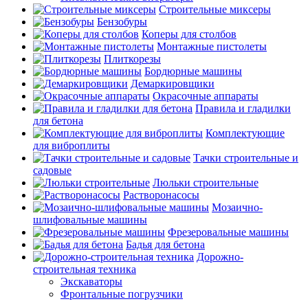
Строительные миксеры
Бензобуры
Коперы для столбов
Монтажные пистолеты
Плиткорезы
Бордюрные машины
Демаркировщики
Окрасочные аппараты
Правила и гладилки
для бетона
Комплектующие
для виброплиты
Тачки строительные и
садовые
Люльки строительные
Растворонасосы
Мозаично-
шлифовальные машины
Фрезеровальные машины
Бадья для бетона
Дорожно-
строительная техника
Экскаваторы
Фронтальные погрузчики