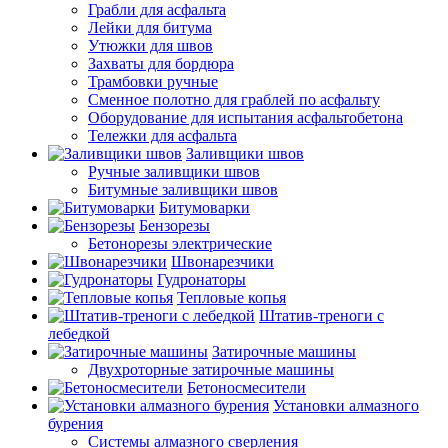
Грабли для асфальта
Лейки для битума
Утюжки для швов
Захваты для бордюра
Трамбовки ручные
Сменное полотно для граблей по асфальту
Оборудование для испытания асфальтобетона
Тележки для асфальта
Заливщики швов
Ручные заливщики швов
Битумные заливщики швов
Битумоварки
Бензорезы
Бетонорезы электрические
Швонарезчики
Гудронаторы
Тепловые копья
Штатив-треноги с
лебедкой
Затирочные машины
Двухроторные затирочные машины
Бетоносмесители
Установки алмазного
бурения
Системы алмазного сверления