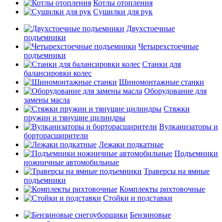
Котлы отопления
Сушилки для рук
Двухстоечные
подъемники
Четырехстоечные
подъемники
Станки для
балансировки колес
Шиномонтажные станки
Оборудование для
замены масла
Стяжки
пружин и тянущие цилиндры
Вулканизаторы и
борторасширители
Лежаки подкатные
Подъемники
ножничные автомобильные
Траверсы на ямные
подъемники
Комплекты рихтовочные
Стойки и подставки
Бензиновые