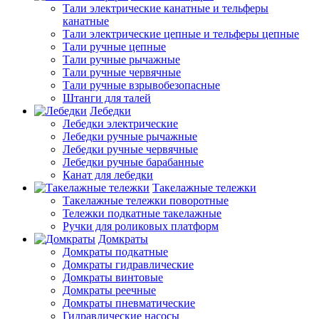
Тали электрические канатные и тельферы
канатные
Тали электрические цепные и тельферы цепные
Тали ручные цепные
Тали ручные рычажные
Тали ручные червячные
Тали ручные взрывобезопасные
Штанги для талей
Лебедки
Лебедки электрические
Лебедки ручные рычажные
Лебедки ручные червячные
Лебедки ручные барабанные
Канат для лебедки
Такелажные тележки
Такелажные тележки поворотные
Тележки подкатные такелажные
Ручки для роликовых платформ
Домкраты
Домкраты подкатные
Домкраты гидравлические
Домкраты винтовые
Домкраты реечные
Домкраты пневматические
Гидравлические насосы