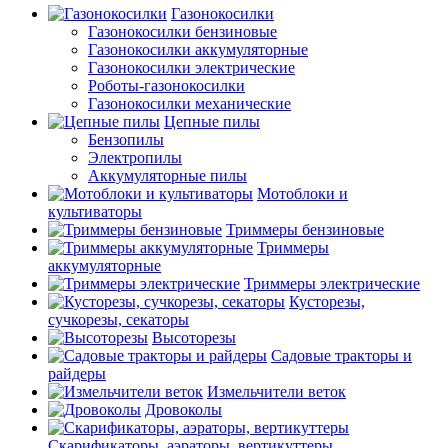
Газонокосилки
Газонокосилки бензиновые
Газонокосилки аккумуляторные
Газонокосилки электрические
Роботы-газонокосилки
Газонокосилки механические
Цепные пилы
Бензопилы
Электропилы
Аккумуляторные пилы
Мотоблоки и
культиваторы
Триммеры бензиновые
Триммеры
аккумуляторные
Триммеры электрические
Кусторезы,
сучкорезы, секаторы
Высоторезы
Садовые тракторы и
райдеры
Измельчители веток
Дровоколы
Скарификаторы, аэраторы, вертикуттеры