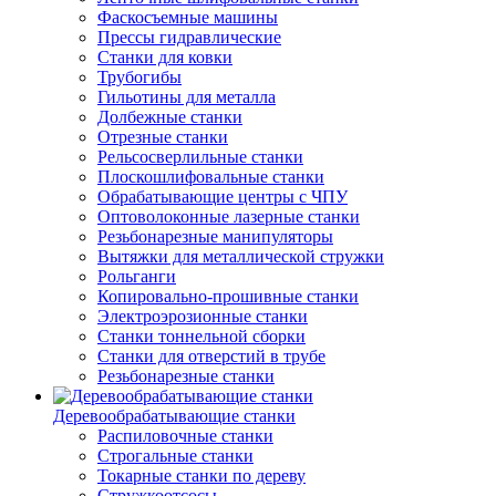
Фаскосъемные машины
Прессы гидравлические
Станки для ковки
Трубогибы
Гильотины для металла
Долбежные станки
Отрезные станки
Рельсосверлильные станки
Плоскошлифовальные станки
Обрабатывающие центры с ЧПУ
Оптоволоконные лазерные станки
Резьбонарезные манипуляторы
Вытяжки для металлической стружки
Рольганги
Копировально-прошивные станки
Электроэрозионные станки
Станки тоннельной сборки
Станки для отверстий в трубе
Резьбонарезные станки
Деревообрабатывающие станки
Распиловочные станки
Строгальные станки
Токарные станки по дереву
Стружкоотсосы