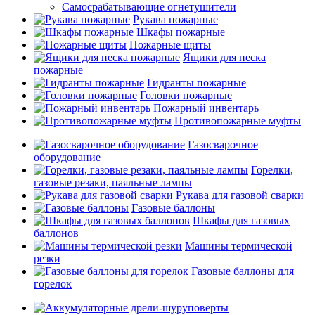
Самосрабатывающие огнетушители
Рукава пожарные
Шкафы пожарные
Пожарные щиты
Ящики для песка
пожарные
Гидранты пожарные
Головки пожарные
Пожарный инвентарь
Противопожарные муфты
Газосварочное
оборудование
Горелки,
газовые резаки, паяльные лампы
Рукава для газовой сварки
Газовые баллоны
Шкафы для газовых
баллонов
Машины термической
резки
Газовые баллоны для
горелок