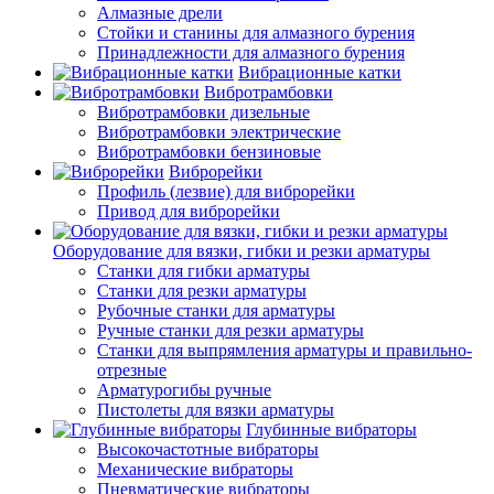
Алмазные дрели
Стойки и станины для алмазного бурения
Принадлежности для алмазного бурения
Вибрационные катки
Вибротрамбовки
Вибротрамбовки дизельные
Вибротрамбовки электрические
Вибротрамбовки бензиновые
Виброрейки
Профиль (лезвие) для виброрейки
Привод для виброрейки
Оборудование для вязки, гибки и резки арматуры
Станки для гибки арматуры
Станки для резки арматуры
Рубочные станки для арматуры
Ручные станки для резки арматуры
Станки для выпрямления арматуры и правильно-
отрезные
Арматурогибы ручные
Пистолеты для вязки арматуры
Глубинные вибраторы
Высокочастотные вибраторы
Механические вибраторы
Пневматические вибраторы