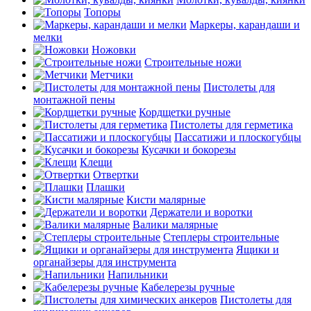
Топоры
Маркеры, карандаши и
мелки
Ножовки
Строительные ножи
Метчики
Пистолеты для
монтажной пены
Кордщетки ручные
Пистолеты для герметика
Пассатижи и плоскогубцы
Кусачки и бокорезы
Клещи
Отвертки
Плашки
Кисти малярные
Держатели и воротки
Валики малярные
Степлеры строительные
Ящики и
органайзеры для инструмента
Напильники
Кабелерезы ручные
Пистолеты для