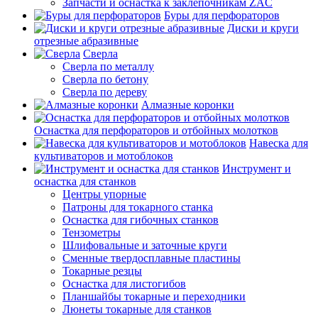
Запчасти и оснастка к заклепочникам ZAC
Буры для перфораторов
Диски и круги
отрезные абразивные
Сверла
Сверла по металлу
Сверла по бетону
Сверла по дереву
Алмазные коронки
Оснастка для перфораторов и отбойных молотков
Навеска для
культиваторов и мотоблоков
Инструмент и
оснастка для станков
Центры упорные
Патроны для токарного станка
Оснастка для гибочных станков
Тензометры
Шлифовальные и заточные круги
Сменные твердосплавные пластины
Токарные резцы
Оснастка для листогибов
Планшайбы токарные и переходники
Люнеты токарные для станков