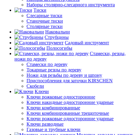
Наборы столярно-слесарного инструмента
Тиски
Слесарные тиски
Станочные тиски
Столярные тиски
Наковальни
Струбцины
Садовый инструмент
Полосогибы
Стамески, резцы,
ножи по дереву
Стамески по дереву
Токарные резцы по дереву
Ножи для резьбы по дереву и шпону
Приспособления для заточки KIRSCHEN
Скобели
Ключи
Ключи рожковые односторонние
Ключи накидные односторонние ударные
Ключи комбинированные
Ключи комбинированные трещоточные
Ключи рожковые односторонние ударные
Ключи разводные
Газовые и трубные ключи
Молотки, кувалды, киянки