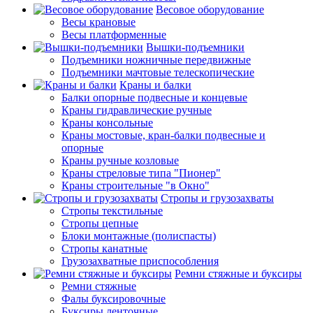
Весовое оборудование
Весы крановые
Весы платформенные
Вышки-подъемники
Подъемники ножничные передвижные
Подъемники мачтовые телескопические
Краны и балки
Балки опорные подвесные и концевые
Краны гидравлические ручные
Краны консольные
Краны мостовые, кран-балки подвесные и
опорные
Краны ручные козловые
Краны стреловые типа "Пионер"
Краны строительные "в Окно"
Стропы и грузозахваты
Стропы текстильные
Стропы цепные
Блоки монтажные (полиспасты)
Стропы канатные
Грузозахватные приспособления
Ремни стяжные и буксиры
Ремни стяжные
Фалы буксировочные
Буксиры ленточные