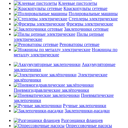
Клеевые пистолеты
Краскопульты сетевые
Полировальные машины
Степлеры электрические
Фрезеры электрические
Заклепочники сетевые
Пилы цепные
электрические
Реноваторы сетевые
Ножницы по
металлу электрические
Аккумуляторные
заклепочники
Электрические
заклёпочники
Пневмогидравлические заклёпочники
Пневматические
заклепочники
Ручные заклепочники
Заклепочники-насадки
Разгонщики фланцев
Опрессовочные насосы