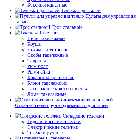
Буксиры канатные
Тележки для талей
Пульты для управления
талью
Трос стальной
Такелаж
Цепи такелажные
Коуши
Зажимы для тросов
Скобы такелажные
Талрепы
Рым-болт
Рым-гайка
Карабины крепёжные
Блоки такелажные
Такелажные крюки и звенья
Ломы такелажные
Ограничители грузоподъемности для талей
Складские тележки
Гидравлические тележки
Электрические тележки
Тележки ручные
Штабелеры