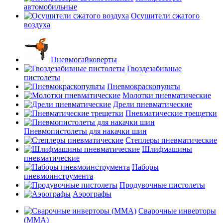
автомобильные
Осушители сжатого
воздуха
Пневмогайковерты
Гвоздезабивные
пистолеты
Пневмокраскопульты
Молотки пневматические
Дрели пневматические
Пневматические трещетки
Пневмопистолеты для накачки шин
Степлеры пневматические
Шлифмашины
пневматические
Наборы
пневмоинструмента
Продувочные пистолеты
Аэрографы
Сварочные инверторы
(MMA)