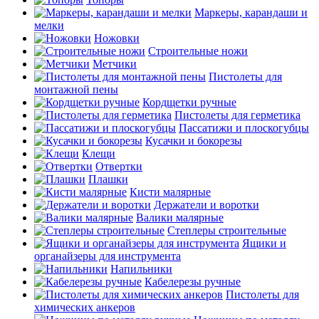
Маркеры, карандаши и
мелки
Ножовки
Строительные ножи
Метчики
Пистолеты для
монтажной пены
Кордщетки ручные
Пистолеты для герметика
Пассатижи и плоскогубцы
Кусачки и бокорезы
Клещи
Отвертки
Плашки
Кисти малярные
Держатели и воротки
Валики малярные
Степлеры строительные
Ящики и
органайзеры для инструмента
Напильники
Кабелерезы ручные
Пистолеты для
химических анкеров