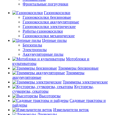
Фронтальные погрузчики
Газонокосилки
Газонокосилки бензиновые
Газонокосилки аккумуляторные
Газонокосилки электрические
Роботы-газонокосилки
Газонокосилки механические
Цепные пилы
Бензопилы
Электропилы
Аккумуляторные пилы
Мотоблоки и
культиваторы
Триммеры бензиновые
Триммеры
аккумуляторные
Триммеры электрические
Кусторезы,
сучкорезы, секаторы
Высоторезы
Садовые тракторы и
райдеры
Измельчители веток
Дровоколы