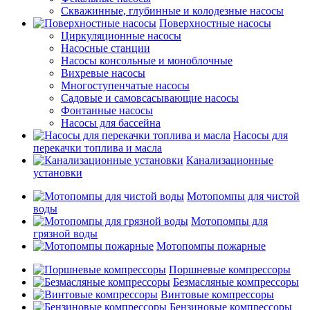
Скважинные, глубинные и колодезные насосы
Поверхностные насосы
Циркуляционные насосы
Насосные станции
Насосы консольные и моноблочные
Вихревые насосы
Многоступенчатые насосы
Садовые и самовсасывающие насосы
Фонтанные насосы
Насосы для бассейна
Насосы для
перекачки топлива и масла
Канализационные
установки
Мотопомпы для чистой
воды
Мотопомпы для
грязной воды
Мотопомпы пожарные
Поршневые компрессоры
Безмасляные компрессоры
Винтовые компрессоры
Бензиновые компрессоры