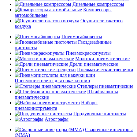
Дизельные компрессоры
Компрессоры
автомобильные
Осушители сжатого
воздуха
Пневмогайковерты
Гвоздезабивные
пистолеты
Пневмокраскопульты
Молотки пневматические
Дрели пневматические
Пневматические трещетки
Пневмопистолеты для накачки шин
Степлеры пневматические
Шлифмашины
пневматические
Наборы
пневмоинструмента
Продувочные пистолеты
Аэрографы
Сварочные инверторы
(MMA)