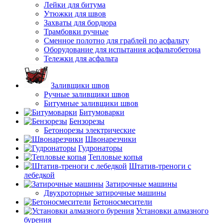
Лейки для битума
Утюжки для швов
Захваты для бордюра
Трамбовки ручные
Сменное полотно для граблей по асфальту
Оборудование для испытания асфальтобетона
Тележки для асфальта
Заливщики швов
Ручные заливщики швов
Битумные заливщики швов
Битумоварки
Бензорезы
Бетонорезы электрические
Швонарезчики
Гудронаторы
Тепловые копья
Штатив-треноги с
лебедкой
Затирочные машины
Двухроторные затирочные машины
Бетоносмесители
Установки алмазного
бурения