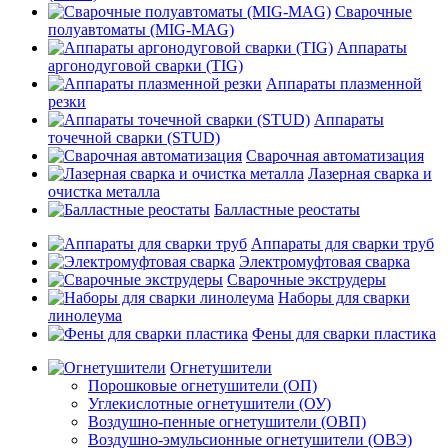
Сварочные
полуавтоматы (MIG-MAG)
Аппараты
аргонодуговой сварки (TIG)
Аппараты плазменной
резки
Аппараты
точечной сварки (STUD)
Сварочная автоматизация
Лазерная сварка и
очистка металла
Балластные реостаты
Аппараты для сварки труб
Электромуфтовая сварка
Сварочные экструдеры
Наборы для сварки
линолеума
Фены для сварки пластика
Огнетушители
Порошковые огнетушители (ОП)
Углекислотные огнетушители (ОУ)
Воздушно-пенные огнетушители (ОВП)
Воздушно-эмульсионные огнетушители (ОВЭ)