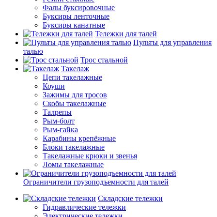
Фалы буксировочные
Буксиры ленточные
Буксиры канатные
Тележки для талей
Пульты для управления
талью
Трос стальной
Такелаж
Цепи такелажные
Коуши
Зажимы для тросов
Скобы такелажные
Талрепы
Рым-болт
Рым-гайка
Карабины крепёжные
Блоки такелажные
Такелажные крюки и звенья
Ломы такелажные
Ограничители грузоподъемности для талей
Складские тележки
Гидравлические тележки
Электрические тележки