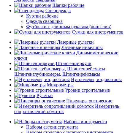
Шапки рабочие
Спецодежда
Куртки рабочие
Одежда сварщика
Футболки с длинным рукавом (лонгслив)
Сумки для инструментов
Лазерные рулетки
Лазерные нивелиры
Динамометрические
ключи
Штангенциркули
Штангенглубиномеры, Штангенрейсмасы
Нутромеры, индикаторы
Микрометры
Уровни строительные
Рулетки
Нивелиры оптические
Измеритель
сопротивлений обмоток
Наборы инструмента
Наборы автоинструмента
Наборы столярно-слесарного инструмента