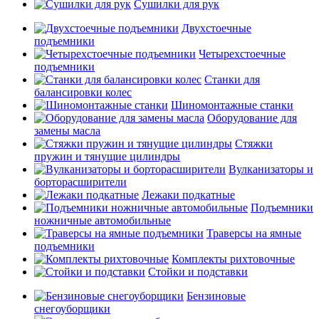
Сушилки для рук
Двухстоечные
подъемники
Четырехстоечные
подъемники
Станки для
балансировки колес
Шиномонтажные станки
Оборудование для
замены масла
Стяжки
пружин и тянущие цилиндры
Вулканизаторы и
борторасширители
Лежаки подкатные
Подъемники
ножничные автомобильные
Траверсы на ямные
подъемники
Комплекты рихтовочные
Стойки и подставки
Бензиновые
снегоуборщики