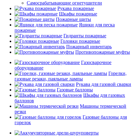
Самосрабатывающие огнетушители
Рукава пожарные
Шкафы пожарные
Пожарные щиты
Ящики для песка
пожарные
Гидранты пожарные
Головки пожарные
Пожарный инвентарь
Противопожарные муфты
Газосварочное
оборудование
Горелки,
газовые резаки, паяльные лампы
Рукава для газовой сварки
Газовые баллоны
Шкафы для газовых
баллонов
Машины термической
резки
Газовые баллоны для
горелок