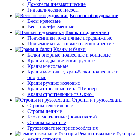
Домкраты пневматические
Гидравлические насосы
Весовое оборудование
Весы крановые
Весы платформенные
Вышки-подъемники
Подъемники ножничные передвижные
Подъемники мачтовые телескопические
Краны и балки
Балки опорные подвесные и концевые
Краны гидравлические ручные
Краны консольные
Краны мостовые, кран-балки подвесные и
опорные
Краны ручные козловые
Краны стреловые типа "Пионер"
Краны строительные "в Окно"
Стропы и грузозахваты
Стропы текстильные
Стропы цепные
Блоки монтажные (полиспасты)
Стропы канатные
Грузозахватные приспособления
Ремни стяжные и буксиры
Ремни стяжные