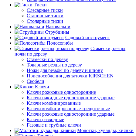
Тиски
Слесарные тиски
Станочные тиски
Столярные тиски
Наковальни
Струбцины
Садовый инструмент
Полосогибы
Стамески, резцы,
ножи по дереву
Стамески по дереву
Токарные резцы по дереву
Ножи для резьбы по дереву и шпону
Приспособления для заточки KIRSCHEN
Скобели
Ключи
Ключи рожковые односторонние
Ключи накидные односторонние ударные
Ключи комбинированные
Ключи комбинированные трещоточные
Ключи рожковые односторонние ударные
Ключи разводные
Газовые и трубные ключи
Молотки, кувалды, киянки
Топоры