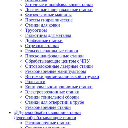
Заточные и шлифовальные станки
Ленточные шлифовальные станки
Фаскосъемные машины
Прессы гидравлические
Станки для ковки
Трубогибы
Гильотины для металла
Долбежные станки
Отрезные станки
Рельсосверлильные станки
Плоскошлифовальные станки
Обрабатывающие центры с ЧПУ
Оптоволоконные лазерные станки
Резьбонарезные манипуляторы
Вытяжки для металлической стружки
Рольганги
Копировально-прошивные станки
Электроэрозионные станки
Станки тоннельной сборки
Станки для отверстий в трубе
Резьбонарезные станки
Деревообрабатывающие станки
Распиловочные станки
Строгальные станки