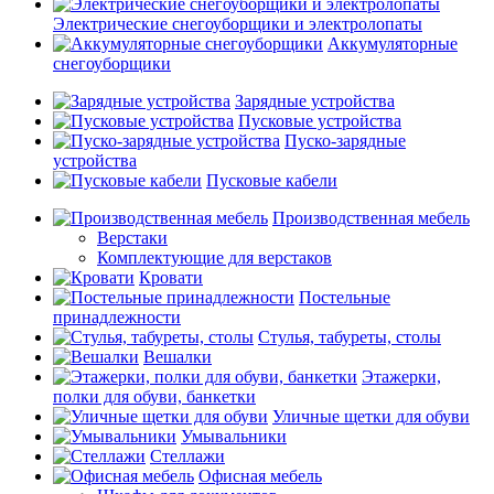
Электрические снегоуборщики и электролопаты
Аккумуляторные
снегоуборщики
Зарядные устройства
Пусковые устройства
Пуско-зарядные
устройства
Пусковые кабели
Производственная мебель
Верстаки
Комплектующие для верстаков
Кровати
Постельные
принадлежности
Стулья, табуреты, столы
Вешалки
Этажерки,
полки для обуви, банкетки
Уличные щетки для обуви
Умывальники
Стеллажи
Офисная мебель