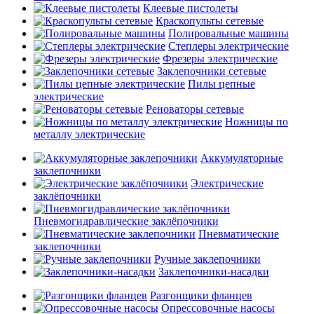
Клеевые пистолеты
Краскопульты сетевые
Полировальные машины
Степлеры электрические
Фрезеры электрические
Заклепочники сетевые
Пилы цепные
электрические
Реноваторы сетевые
Ножницы по
металлу электрические
Аккумуляторные
заклепочники
Электрические
заклёпочники
Пневмогидравлические заклёпочники
Пневматические
заклепочники
Ручные заклепочники
Заклепочники-насадки
Разгонщики фланцев
Опрессовочные насосы