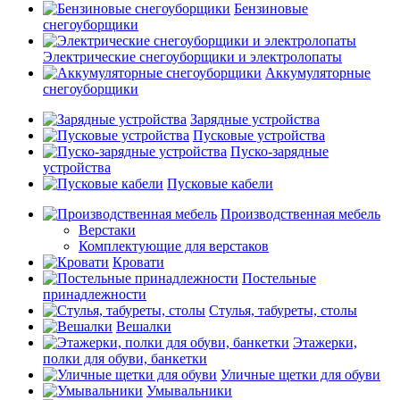
Бензиновые
снегоуборщики
Электрические снегоуборщики и электролопаты
Аккумуляторные
снегоуборщики
Зарядные устройства
Пусковые устройства
Пуско-зарядные
устройства
Пусковые кабели
Производственная мебель
Верстаки
Комплектующие для верстаков
Кровати
Постельные
принадлежности
Стулья, табуреты, столы
Вешалки
Этажерки,
полки для обуви, банкетки
Уличные щетки для обуви
Умывальники