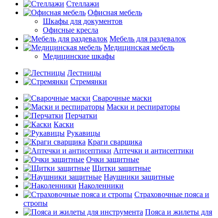
Стеллажи
Офисная мебель
Шкафы для документов
Офисные кресла
Мебель для раздевалок
Медицинская мебель
Медицинские шкафы
Лестницы
Стремянки
Сварочные маски
Маски и респираторы
Перчатки
Каски
Рукавицы
Краги сварщика
Аптечки и антисептики
Очки защитные
Щитки защитные
Наушники защитные
Наколенники
Страховочные пояса и
стропы
Пояса и жилеты для