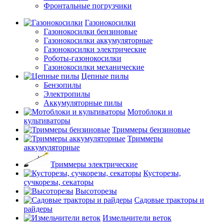
Фронтальные погрузчики
Газонокосилки
Газонокосилки бензиновые
Газонокосилки аккумуляторные
Газонокосилки электрические
Роботы-газонокосилки
Газонокосилки механические
Цепные пилы
Бензопилы
Электропилы
Аккумуляторные пилы
Мотоблоки и
культиваторы
Триммеры бензиновые
Триммеры
аккумуляторные
Триммеры электрические
Кусторезы,
сучкорезы, секаторы
Высоторезы
Садовые тракторы и
райдеры
Измельчители веток