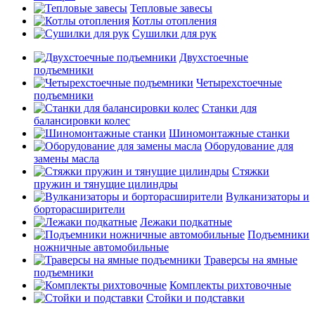
Тепловые завесы
Котлы отопления
Сушилки для рук
Двухстоечные
подъемники
Четырехстоечные
подъемники
Станки для
балансировки колес
Шиномонтажные станки
Оборудование для
замены масла
Стяжки
пружин и тянущие цилиндры
Вулканизаторы и
борторасширители
Лежаки подкатные
Подъемники
ножничные автомобильные
Траверсы на ямные
подъемники
Комплекты рихтовочные
Стойки и подставки