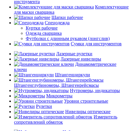
инструмента
Комплектующие
для маски сварщика
Шапки рабочие
Спецодежда
Куртки рабочие
Одежда сварщика
Футболки с длинным рукавом (лонгслив)
Сумки для инструментов
Лазерные рулетки
Лазерные нивелиры
Динамометрические
ключи
Штангенциркули
Штангенглубиномеры, Штангенрейсмасы
Нутромеры, индикаторы
Микрометры
Уровни строительные
Рулетки
Нивелиры оптические
Измеритель
сопротивлений обмоток