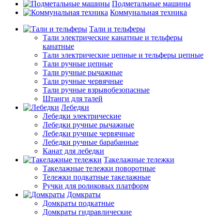
Подметальные машины
Коммунальная техника
Тали и тельферы
Тали электрические канатные и тельферы
канатные
Тали электрические цепные и тельферы цепные
Тали ручные цепные
Тали ручные рычажные
Тали ручные червячные
Тали ручные взрывобезопасные
Штанги для талей
Лебедки
Лебедки электрические
Лебедки ручные рычажные
Лебедки ручные червячные
Лебедки ручные барабанные
Канат для лебедки
Такелажные тележки
Такелажные тележки поворотные
Тележки подкатные такелажные
Ручки для роликовых платформ
Домкраты
Домкраты подкатные
Домкраты гидравлические