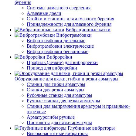
бурения
Системы алмазного сверления
Алмазные дрели
Стойки и станины для алмазного бурения
Принадлежности для алмазного бурения
Вибрационные катки
Вибротрамбовки
Вибротрамбовки дизельные
Вибротрамбовки электрические
Вибротрамбовки бензиновые
Виброрейки
Профиль (лезвие) для виброрейки
Привод для виброрейки
Оборудование для вязки, гибки и резки арматуры
Станки для гибки арматуры
Станки для резки арматуры
Рубочные станки для арматуры
Ручные станки для резки арматуры
Станки для выпрямления арматуры и правильно-
отрезные
Арматурогибы ручные
Пистолеты для вязки арматуры
Глубинные вибраторы
Высокочастотные вибраторы