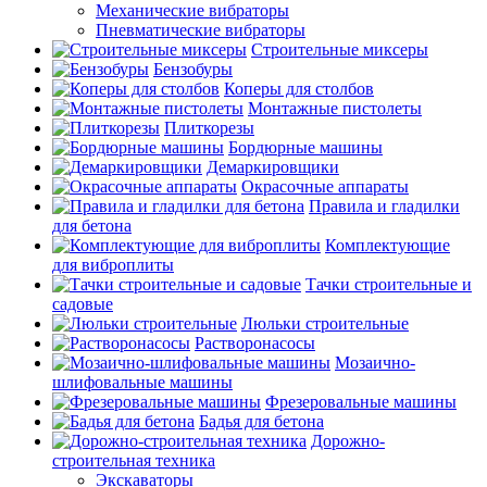
Механические вибраторы
Пневматические вибраторы
Строительные миксеры
Бензобуры
Коперы для столбов
Монтажные пистолеты
Плиткорезы
Бордюрные машины
Демаркировщики
Окрасочные аппараты
Правила и гладилки
для бетона
Комплектующие
для виброплиты
Тачки строительные и
садовые
Люльки строительные
Растворонасосы
Мозаично-
шлифовальные машины
Фрезеровальные машины
Бадья для бетона
Дорожно-
строительная техника
Экскаваторы