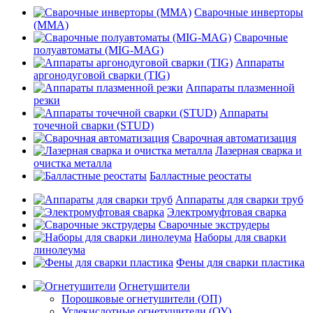
Сварочные инверторы
(MMA)
Сварочные
полуавтоматы (MIG-MAG)
Аппараты
аргонодуговой сварки (TIG)
Аппараты плазменной
резки
Аппараты
точечной сварки (STUD)
Сварочная автоматизация
Лазерная сварка и
очистка металла
Балластные реостаты
Аппараты для сварки труб
Электромуфтовая сварка
Сварочные экструдеры
Наборы для сварки
линолеума
Фены для сварки пластика
Огнетушители
Порошковые огнетушители (ОП)
Углекислотные огнетушители (ОУ)