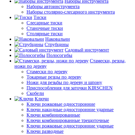
Наборы инструмента
Наборы автоинструмента
Наборы столярно-слесарного инструмента
Тиски
Слесарные тиски
Станочные тиски
Столярные тиски
Наковальни
Струбцины
Садовый инструмент
Полосогибы
Стамески, резцы,
ножи по дереву
Стамески по дереву
Токарные резцы по дереву
Ножи для резьбы по дереву и шпону
Приспособления для заточки KIRSCHEN
Скобели
Ключи
Ключи рожковые односторонние
Ключи накидные односторонние ударные
Ключи комбинированные
Ключи комбинированные трещоточные
Ключи рожковые односторонние ударные
Ключи разводные