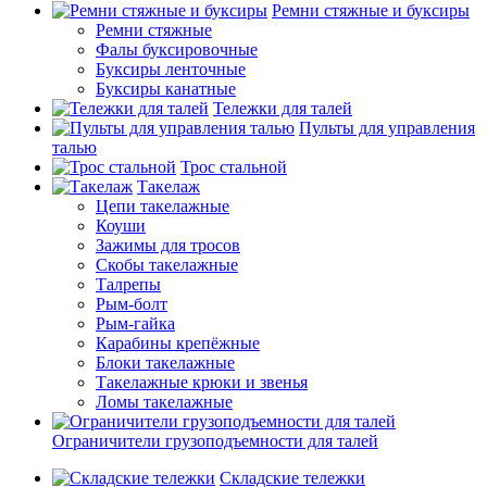
Ремни стяжные и буксиры
Ремни стяжные
Фалы буксировочные
Буксиры ленточные
Буксиры канатные
Тележки для талей
Пульты для управления
талью
Трос стальной
Такелаж
Цепи такелажные
Коуши
Зажимы для тросов
Скобы такелажные
Талрепы
Рым-болт
Рым-гайка
Карабины крепёжные
Блоки такелажные
Такелажные крюки и звенья
Ломы такелажные
Ограничители грузоподъемности для талей
Складские тележки