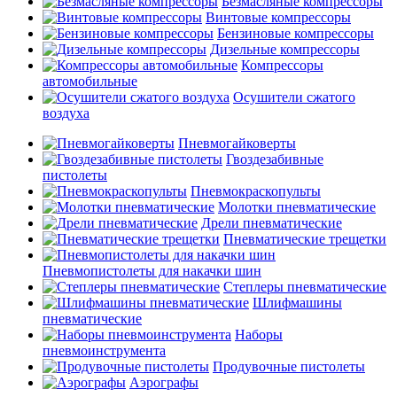
Безмасляные компрессоры
Винтовые компрессоры
Бензиновые компрессоры
Дизельные компрессоры
Компрессоры
автомобильные
Осушители сжатого
воздуха
Пневмогайковерты
Гвоздезабивные
пистолеты
Пневмокраскопульты
Молотки пневматические
Дрели пневматические
Пневматические трещетки
Пневмопистолеты для накачки шин
Степлеры пневматические
Шлифмашины
пневматические
Наборы
пневмоинструмента
Продувочные пистолеты
Аэрографы