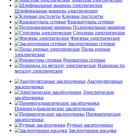
Шлифовальные машины электрические
Клеевые пистолеты
Краскопульты сетевые
Полировальные машины
Степлеры электрические
Фрезеры электрические
Заклепочники сетевые
Пилы цепные
электрические
Реноваторы сетевые
Ножницы по
металлу электрические
Аккумуляторные
заклепочники
Электрические
заклёпочники
Пневмогидравлические заклёпочники
Пневматические
заклепочники
Ручные заклепочники
Заклепочники-насадки