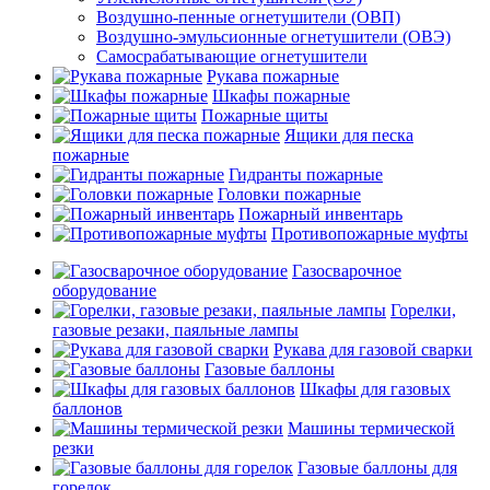
Воздушно-пенные огнетушители (ОВП)
Воздушно-эмульсионные огнетушители (ОВЭ)
Самосрабатывающие огнетушители
Рукава пожарные
Шкафы пожарные
Пожарные щиты
Ящики для песка
пожарные
Гидранты пожарные
Головки пожарные
Пожарный инвентарь
Противопожарные муфты
Газосварочное
оборудование
Горелки,
газовые резаки, паяльные лампы
Рукава для газовой сварки
Газовые баллоны
Шкафы для газовых
баллонов
Машины термической
резки
Газовые баллоны для
горелок