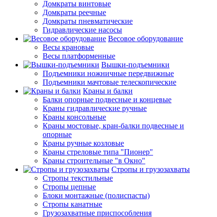
Домкраты винтовые
Домкраты реечные
Домкраты пневматические
Гидравлические насосы
Весовое оборудование
Весы крановые
Весы платформенные
Вышки-подъемники
Подъемники ножничные передвижные
Подъемники мачтовые телескопические
Краны и балки
Балки опорные подвесные и концевые
Краны гидравлические ручные
Краны консольные
Краны мостовые, кран-балки подвесные и
опорные
Краны ручные козловые
Краны стреловые типа "Пионер"
Краны строительные "в Окно"
Стропы и грузозахваты
Стропы текстильные
Стропы цепные
Блоки монтажные (полиспасты)
Стропы канатные
Грузозахватные приспособления