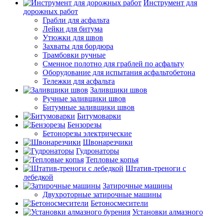
Инструмент для
дорожных работ
Грабли для асфальта
Лейки для битума
Утюжки для швов
Захваты для бордюра
Трамбовки ручные
Сменное полотно для граблей по асфальту
Оборудование для испытания асфальтобетона
Тележки для асфальта
Заливщики швов
Ручные заливщики швов
Битумные заливщики швов
Битумоварки
Бензорезы
Бетонорезы электрические
Швонарезчики
Гудронаторы
Тепловые копья
Штатив-треноги с
лебедкой
Затирочные машины
Двухроторные затирочные машины
Бетоносмесители
Установки алмазного