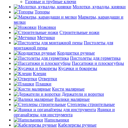
Газовые и трубные ключи
Молотки, кувалды, киянки
Топоры
Маркеры, карандаши и
мелки
Ножовки
Строительные ножи
Метчики
Пистолеты для
монтажной пены
Кордщетки ручные
Пистолеты для герметика
Пассатижи и плоскогубцы
Кусачки и бокорезы
Клещи
Отвертки
Плашки
Кисти малярные
Держатели и воротки
Валики малярные
Степлеры строительные
Ящики и
органайзеры для инструмента
Напильники
Кабелерезы ручные