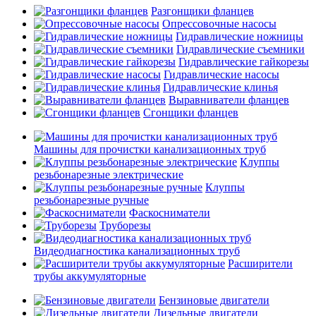
Разгонщики фланцев
Опрессовочные насосы
Гидравлические ножницы
Гидравлические съемники
Гидравлические гайкорезы
Гидравлические насосы
Гидравлические клинья
Выравниватели фланцев
Сгонщики фланцев
Машины для прочистки канализационных труб
Клуппы
резьбонарезные электрические
Клуппы
резьбонарезные ручные
Фаскосниматели
Труборезы
Видеодиагностика канализационных труб
Расширители
трубы аккумуляторные
Бензиновые двигатели
Дизельные двигатели