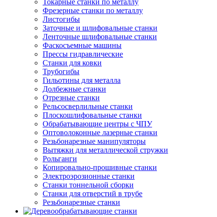
Токарные станки по металлу
Фрезерные станки по металлу
Листогибы
Заточные и шлифовальные станки
Ленточные шлифовальные станки
Фаскосъемные машины
Прессы гидравлические
Станки для ковки
Трубогибы
Гильотины для металла
Долбежные станки
Отрезные станки
Рельсосверлильные станки
Плоскошлифовальные станки
Обрабатывающие центры с ЧПУ
Оптоволоконные лазерные станки
Резьбонарезные манипуляторы
Вытяжки для металлической стружки
Рольганги
Копировально-прошивные станки
Электроэрозионные станки
Станки тоннельной сборки
Станки для отверстий в трубе
Резьбонарезные станки