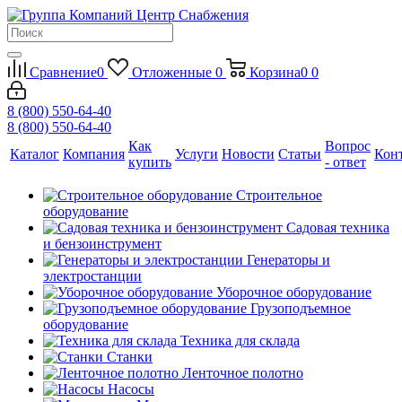
Сравнение
0
Отложенные
0
Корзина
0
0
8 (800) 550-64-40
8 (800) 550-64-40
Как
Вопрос
Каталог
Компания
Услуги
Новости
Статьи
Кон
купить
- ответ
Строительное
оборудование
Садовая техника
и бензоинструмент
Генераторы и
электростанции
Уборочное оборудование
Грузоподъемное
оборудование
Техника для склада
Станки
Ленточное полотно
Насосы