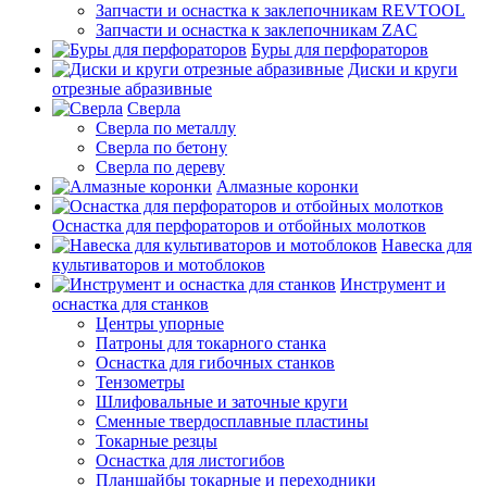
Запчасти и оснастка к заклепочникам REVTOOL
Запчасти и оснастка к заклепочникам ZAC
Буры для перфораторов
Диски и круги
отрезные абразивные
Сверла
Сверла по металлу
Сверла по бетону
Сверла по дереву
Алмазные коронки
Оснастка для перфораторов и отбойных молотков
Навеска для
культиваторов и мотоблоков
Инструмент и
оснастка для станков
Центры упорные
Патроны для токарного станка
Оснастка для гибочных станков
Тензометры
Шлифовальные и заточные круги
Сменные твердосплавные пластины
Токарные резцы
Оснастка для листогибов
Планшайбы токарные и переходники