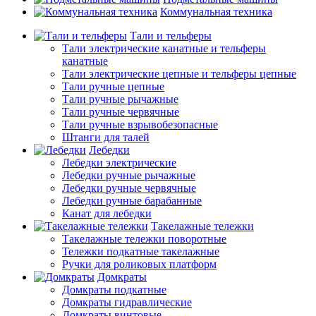
Коммунальная техника
Тали и тельферы
Тали электрические канатные и тельферы
канатные
Тали электрические цепные и тельферы цепные
Тали ручные цепные
Тали ручные рычажные
Тали ручные червячные
Тали ручные взрывобезопасные
Штанги для талей
Лебедки
Лебедки электрические
Лебедки ручные рычажные
Лебедки ручные червячные
Лебедки ручные барабанные
Канат для лебедки
Такелажные тележки
Такелажные тележки поворотные
Тележки подкатные такелажные
Ручки для роликовых платформ
Домкраты
Домкраты подкатные
Домкраты гидравлические
Домкраты винтовые