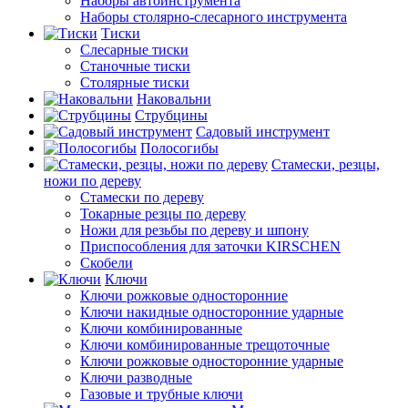
Наборы автоинструмента
Наборы столярно-слесарного инструмента
Тиски
Слесарные тиски
Станочные тиски
Столярные тиски
Наковальни
Струбцины
Садовый инструмент
Полосогибы
Стамески, резцы,
ножи по дереву
Стамески по дереву
Токарные резцы по дереву
Ножи для резьбы по дереву и шпону
Приспособления для заточки KIRSCHEN
Скобели
Ключи
Ключи рожковые односторонние
Ключи накидные односторонние ударные
Ключи комбинированные
Ключи комбинированные трещоточные
Ключи рожковые односторонние ударные
Ключи разводные
Газовые и трубные ключи