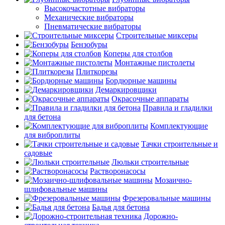
Высокочастотные вибраторы
Механические вибраторы
Пневматические вибраторы
Строительные миксеры
Бензобуры
Коперы для столбов
Монтажные пистолеты
Плиткорезы
Бордюрные машины
Демаркировщики
Окрасочные аппараты
Правила и гладилки
для бетона
Комплектующие
для виброплиты
Тачки строительные и
садовые
Люльки строительные
Растворонасосы
Мозаично-
шлифовальные машины
Фрезеровальные машины
Бадья для бетона
Дорожно-