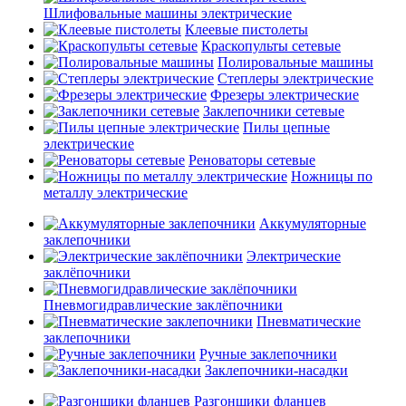
Шлифовальные машины электрические
Клеевые пистолеты
Краскопульты сетевые
Полировальные машины
Степлеры электрические
Фрезеры электрические
Заклепочники сетевые
Пилы цепные
электрические
Реноваторы сетевые
Ножницы по
металлу электрические
Аккумуляторные
заклепочники
Электрические
заклёпочники
Пневмогидравлические заклёпочники
Пневматические
заклепочники
Ручные заклепочники
Заклепочники-насадки
Разгонщики фланцев