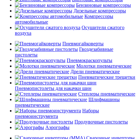
Бензиновые компрессоры
Дизельные компрессоры
Компрессоры
автомобильные
Осушители сжатого
воздуха
Пневмогайковерты
Гвоздезабивные
пистолеты
Пневмокраскопульты
Молотки пневматические
Дрели пневматические
Пневматические трещетки
Пневмопистолеты для накачки шин
Степлеры пневматические
Шлифмашины
пневматические
Наборы
пневмоинструмента
Продувочные пистолеты
Аэрографы
Сварочные инверторы