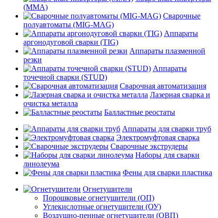
(MMA)
Сварочные
полуавтоматы (MIG-MAG)
Аппараты
аргонодуговой сварки (TIG)
Аппараты плазменной
резки
Аппараты
точечной сварки (STUD)
Сварочная автоматизация
Лазерная сварка и
очистка металла
Балластные реостаты
Аппараты для сварки труб
Электромуфтовая сварка
Сварочные экструдеры
Наборы для сварки
линолеума
Фены для сварки пластика
Огнетушители
Порошковые огнетушители (ОП)
Углекислотные огнетушители (ОУ)
Воздушно-пенные огнетушители (ОВП)