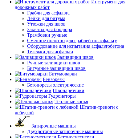
Инструмент для
дорожных работ
Грабли для асфальта
Лейки для битума
Утюжки для швов
Захваты для бордюра
Трамбовки ручные
Сменное полотно для граблей по асфальту
Оборудование для испытания асфальтобетона
Тележки для асфальта
Заливщики швов
Ручные заливщики швов
Битумные заливщики швов
Битумоварки
Бензорезы
Бетонорезы электрические
Швонарезчики
Гудронаторы
Тепловые копья
Штатив-треноги с
лебедкой
Затирочные машины
Двухроторные затирочные машины
Бетоносмесители