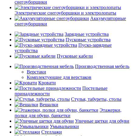
снегоуборщики
Электрические снегоуборщики и электролопаты
Аккумуляторные
снегоуборщики
Зарядные устройства
Пусковые устройства
Пуско-зарядные
устройства
Пусковые кабели
Производственная мебель
Верстаки
Комплектующие для верстаков
Кровати
Постельные
принадлежности
Стулья, табуреты, столы
Вешалки
Этажерки,
полки для обуви, банкетки
Уличные щетки для обуви
Умывальники
Стеллажи