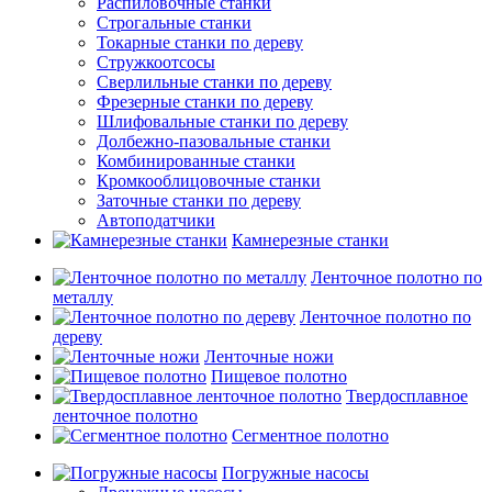
Распиловочные станки
Строгальные станки
Токарные станки по дереву
Стружкоотсосы
Сверлильные станки по дереву
Фрезерные станки по дереву
Шлифовальные станки по дереву
Долбежно-пазовальные станки
Комбинированные станки
Кромкооблицовочные станки
Заточные станки по дереву
Автоподатчики
Камнерезные станки
Ленточное полотно по
металлу
Ленточное полотно по
дереву
Ленточные ножи
Пищевое полотно
Твердосплавное
ленточное полотно
Сегментное полотно
Погружные насосы