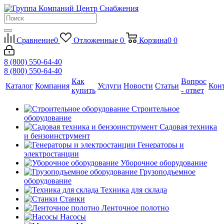
Сравнение
0
Отложенные
0
Корзина
0
0
8 (800) 550-64-40
8 (800) 550-64-40
Как
Вопрос
Каталог
Компания
Услуги
Новости
Статьи
Кон
купить
- ответ
Строительное
оборудование
Садовая техника
и бензоинструмент
Генераторы и
электростанции
Уборочное оборудование
Грузоподъемное
оборудование
Техника для склада
Станки
Ленточное полотно
Насосы