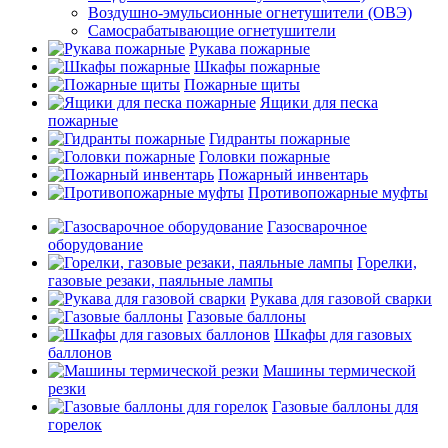
Воздушно-эмульсионные огнетушители (ОВЭ)
Самосрабатывающие огнетушители
Рукава пожарные
Шкафы пожарные
Пожарные щиты
Ящики для песка
пожарные
Гидранты пожарные
Головки пожарные
Пожарный инвентарь
Противопожарные муфты
Газосварочное
оборудование
Горелки,
газовые резаки, паяльные лампы
Рукава для газовой сварки
Газовые баллоны
Шкафы для газовых
баллонов
Машины термической
резки
Газовые баллоны для
горелок