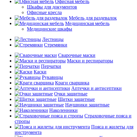
Офисная мебель
Шкафы для документов
Офисные кресла
Мебель для раздевалок
Медицинская мебель
Медицинские шкафы
Лестницы
Стремянки
Сварочные маски
Маски и респираторы
Перчатки
Каски
Рукавицы
Краги сварщика
Аптечки и антисептики
Очки защитные
Щитки защитные
Наушники защитные
Наколенники
Страховочные пояса и
стропы
Пояса и жилеты для
инструмента