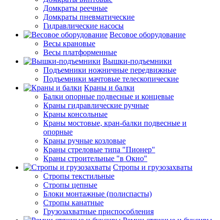
Домкраты реечные
Домкраты пневматические
Гидравлические насосы
Весовое оборудование
Весы крановые
Весы платформенные
Вышки-подъемники
Подъемники ножничные передвижные
Подъемники мачтовые телескопические
Краны и балки
Балки опорные подвесные и концевые
Краны гидравлические ручные
Краны консольные
Краны мостовые, кран-балки подвесные и
опорные
Краны ручные козловые
Краны стреловые типа "Пионер"
Краны строительные "в Окно"
Стропы и грузозахваты
Стропы текстильные
Стропы цепные
Блоки монтажные (полиспасты)
Стропы канатные
Грузозахватные приспособления