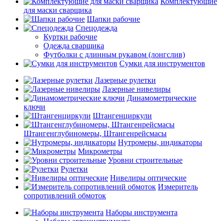
Комплектующие
для маски сварщика
Шапки рабочие
Спецодежда
Куртки рабочие
Одежда сварщика
Футболки с длинным рукавом (лонгслив)
Сумки для инструментов
Лазерные рулетки
Лазерные нивелиры
Динамометрические
ключи
Штангенциркули
Штангенглубиномеры, Штангенрейсмасы
Нутромеры, индикаторы
Микрометры
Уровни строительные
Рулетки
Нивелиры оптические
Измеритель
сопротивлений обмоток
Наборы инструмента