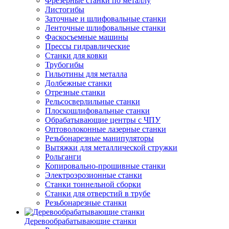
Фрезерные станки по металлу
Листогибы
Заточные и шлифовальные станки
Ленточные шлифовальные станки
Фаскосъемные машины
Прессы гидравлические
Станки для ковки
Трубогибы
Гильотины для металла
Долбежные станки
Отрезные станки
Рельсосверлильные станки
Плоскошлифовальные станки
Обрабатывающие центры с ЧПУ
Оптоволоконные лазерные станки
Резьбонарезные манипуляторы
Вытяжки для металлической стружки
Рольганги
Копировально-прошивные станки
Электроэрозионные станки
Станки тоннельной сборки
Станки для отверстий в трубе
Резьбонарезные станки
Деревообрабатывающие станки