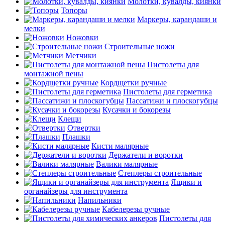
Молотки, кувалды, киянки
Топоры
Маркеры, карандаши и
мелки
Ножовки
Строительные ножи
Метчики
Пистолеты для
монтажной пены
Кордщетки ручные
Пистолеты для герметика
Пассатижи и плоскогубцы
Кусачки и бокорезы
Клещи
Отвертки
Плашки
Кисти малярные
Держатели и воротки
Валики малярные
Степлеры строительные
Ящики и
органайзеры для инструмента
Напильники
Кабелерезы ручные
Пистолеты для