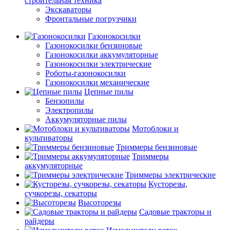
строительная техника
Экскаваторы
Фронтальные погрузчики
Газонокосилки
Газонокосилки бензиновые
Газонокосилки аккумуляторные
Газонокосилки электрические
Роботы-газонокосилки
Газонокосилки механические
Цепные пилы
Бензопилы
Электропилы
Аккумуляторные пилы
Мотоблоки и
культиваторы
Триммеры бензиновые
Триммеры
аккумуляторные
Триммеры электрические
Кусторезы,
сучкорезы, секаторы
Высоторезы
Садовые тракторы и
райдеры