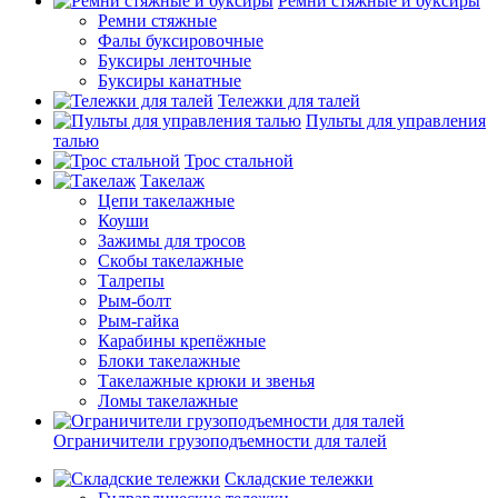
Ремни стяжные и буксиры
Ремни стяжные
Фалы буксировочные
Буксиры ленточные
Буксиры канатные
Тележки для талей
Пульты для управления
талью
Трос стальной
Такелаж
Цепи такелажные
Коуши
Зажимы для тросов
Скобы такелажные
Талрепы
Рым-болт
Рым-гайка
Карабины крепёжные
Блоки такелажные
Такелажные крюки и звенья
Ломы такелажные
Ограничители грузоподъемности для талей
Складские тележки