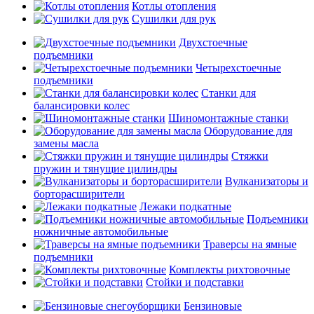
Котлы отопления
Сушилки для рук
Двухстоечные
подъемники
Четырехстоечные
подъемники
Станки для
балансировки колес
Шиномонтажные станки
Оборудование для
замены масла
Стяжки
пружин и тянущие цилиндры
Вулканизаторы и
борторасширители
Лежаки подкатные
Подъемники
ножничные автомобильные
Траверсы на ямные
подъемники
Комплекты рихтовочные
Стойки и подставки
Бензиновые