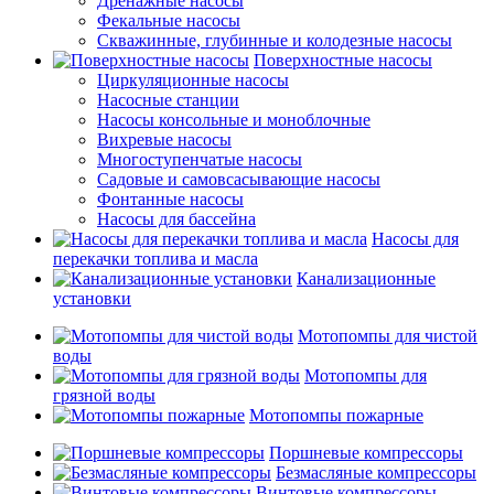
Дренажные насосы
Фекальные насосы
Скважинные, глубинные и колодезные насосы
Поверхностные насосы
Циркуляционные насосы
Насосные станции
Насосы консольные и моноблочные
Вихревые насосы
Многоступенчатые насосы
Садовые и самовсасывающие насосы
Фонтанные насосы
Насосы для бассейна
Насосы для
перекачки топлива и масла
Канализационные
установки
Мотопомпы для чистой
воды
Мотопомпы для
грязной воды
Мотопомпы пожарные
Поршневые компрессоры
Безмасляные компрессоры
Винтовые компрессоры