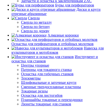
Запчасти и оснастка к заклепочникам ZAC
Буры для перфораторов
Диски и круги
отрезные абразивные
Сверла
Сверла по металлу
Сверла по бетону
Сверла по дереву
Алмазные коронки
Оснастка для перфораторов и отбойных молотков
Навеска для
культиваторов и мотоблоков
Инструмент и
оснастка для станков
Центры упорные
Патроны для токарного станка
Оснастка для гибочных станков
Тензометры
Шлифовальные и заточные круги
Сменные твердосплавные пластины
Токарные резцы
Оснастка для листогибов
Планшайбы токарные и переходники
Люнеты токарные для станков