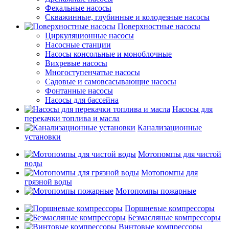
Фекальные насосы
Скважинные, глубинные и колодезные насосы
Поверхностные насосы
Циркуляционные насосы
Насосные станции
Насосы консольные и моноблочные
Вихревые насосы
Многоступенчатые насосы
Садовые и самовсасывающие насосы
Фонтанные насосы
Насосы для бассейна
Насосы для
перекачки топлива и масла
Канализационные
установки
Мотопомпы для чистой
воды
Мотопомпы для
грязной воды
Мотопомпы пожарные
Поршневые компрессоры
Безмасляные компрессоры
Винтовые компрессоры