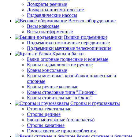
Домкраты реечные
Домкраты пневматические
Гидравлические насосы
Весовое оборудование
Весы крановые
Весы платформенные
Вышки-подъемники
Подъемники ножничные передвижные
Подъемники мачтовые телескопические
Краны и балки
Балки опорные подвесные и концевые
Краны гидравлические ручные
Краны консольные
Краны мостовые, кран-балки подвесные и
опорные
Краны ручные козловые
Краны стреловые типа "Пионер"
Краны строительные "в Окно"
Стропы и грузозахваты
Стропы текстильные
Стропы цепные
Блоки монтажные (полиспасты)
Стропы канатные
Грузозахватные приспособления
Ремни стяжные и буксиры