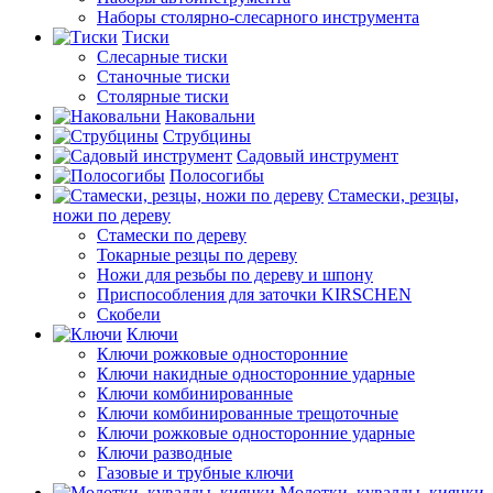
Наборы столярно-слесарного инструмента
Тиски
Слесарные тиски
Станочные тиски
Столярные тиски
Наковальни
Струбцины
Садовый инструмент
Полосогибы
Стамески, резцы,
ножи по дереву
Стамески по дереву
Токарные резцы по дереву
Ножи для резьбы по дереву и шпону
Приспособления для заточки KIRSCHEN
Скобели
Ключи
Ключи рожковые односторонние
Ключи накидные односторонние ударные
Ключи комбинированные
Ключи комбинированные трещоточные
Ключи рожковые односторонние ударные
Ключи разводные
Газовые и трубные ключи
Молотки, кувалды, киянки