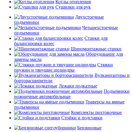
Котлы отопления
Сушилки для рук
Двухстоечные
подъемники
Четырехстоечные
подъемники
Станки для
балансировки колес
Шиномонтажные станки
Оборудование для
замены масла
Стяжки
пружин и тянущие цилиндры
Вулканизаторы и
борторасширители
Лежаки подкатные
Подъемники
ножничные автомобильные
Траверсы на ямные
подъемники
Комплекты рихтовочные
Стойки и подставки
Бензиновые