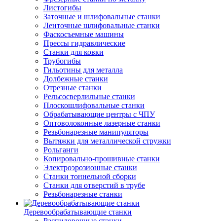
Листогибы
Заточные и шлифовальные станки
Ленточные шлифовальные станки
Фаскосъемные машины
Прессы гидравлические
Станки для ковки
Трубогибы
Гильотины для металла
Долбежные станки
Отрезные станки
Рельсосверлильные станки
Плоскошлифовальные станки
Обрабатывающие центры с ЧПУ
Оптоволоконные лазерные станки
Резьбонарезные манипуляторы
Вытяжки для металлической стружки
Рольганги
Копировально-прошивные станки
Электроэрозионные станки
Станки тоннельной сборки
Станки для отверстий в трубе
Резьбонарезные станки
Деревообрабатывающие станки
Распиловочные станки