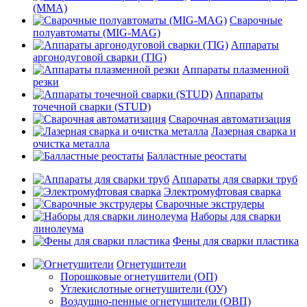
(MMA)
Сварочные
полуавтоматы (MIG-MAG)
Аппараты
аргонодуговой сварки (TIG)
Аппараты плазменной
резки
Аппараты
точечной сварки (STUD)
Сварочная автоматизация
Лазерная сварка и
очистка металла
Балластные реостаты
Аппараты для сварки труб
Электромуфтовая сварка
Сварочные экструдеры
Наборы для сварки
линолеума
Фены для сварки пластика
Огнетушители
Порошковые огнетушители (ОП)
Углекислотные огнетушители (ОУ)
Воздушно-пенные огнетушители (ОВП)