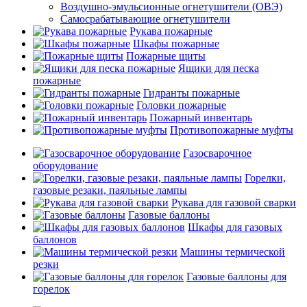
Воздушно-эмульсионные огнетушители (ОВЭ)
Самосрабатывающие огнетушители
Рукава пожарные
Шкафы пожарные
Пожарные щиты
Ящики для песка
пожарные
Гидранты пожарные
Головки пожарные
Пожарный инвентарь
Противопожарные муфты
Газосварочное
оборудование
Горелки,
газовые резаки, паяльные лампы
Рукава для газовой сварки
Газовые баллоны
Шкафы для газовых
баллонов
Машины термической
резки
Газовые баллоны для
горелок