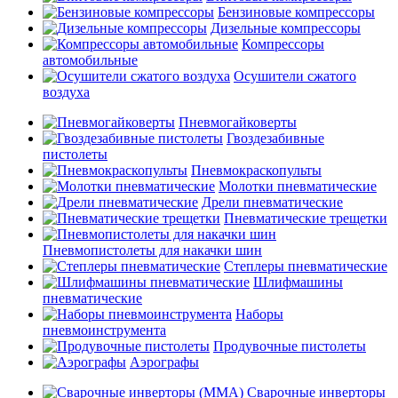
Бензиновые компрессоры
Дизельные компрессоры
Компрессоры
автомобильные
Осушители сжатого
воздуха
Пневмогайковерты
Гвоздезабивные
пистолеты
Пневмокраскопульты
Молотки пневматические
Дрели пневматические
Пневматические трещетки
Пневмопистолеты для накачки шин
Степлеры пневматические
Шлифмашины
пневматические
Наборы
пневмоинструмента
Продувочные пистолеты
Аэрографы
Сварочные инверторы