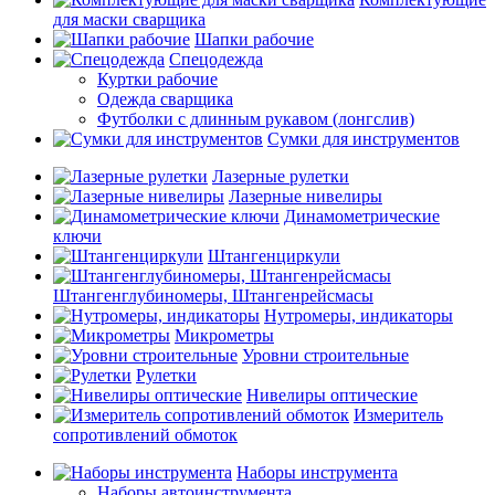
для маски сварщика
Шапки рабочие
Спецодежда
Куртки рабочие
Одежда сварщика
Футболки с длинным рукавом (лонгслив)
Сумки для инструментов
Лазерные рулетки
Лазерные нивелиры
Динамометрические
ключи
Штангенциркули
Штангенглубиномеры, Штангенрейсмасы
Нутромеры, индикаторы
Микрометры
Уровни строительные
Рулетки
Нивелиры оптические
Измеритель
сопротивлений обмоток
Наборы инструмента
Наборы автоинструмента