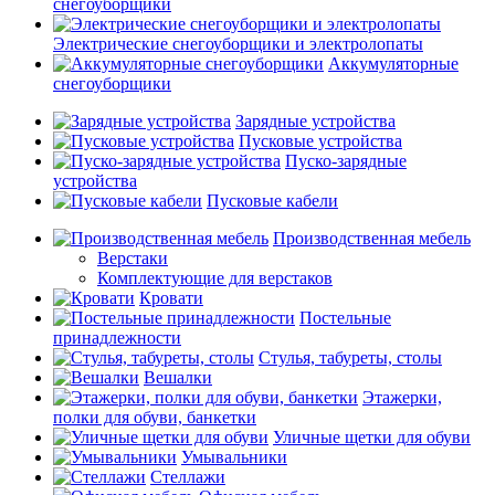
снегоуборщики
Электрические снегоуборщики и электролопаты
Аккумуляторные
снегоуборщики
Зарядные устройства
Пусковые устройства
Пуско-зарядные
устройства
Пусковые кабели
Производственная мебель
Верстаки
Комплектующие для верстаков
Кровати
Постельные
принадлежности
Стулья, табуреты, столы
Вешалки
Этажерки,
полки для обуви, банкетки
Уличные щетки для обуви
Умывальники
Стеллажи