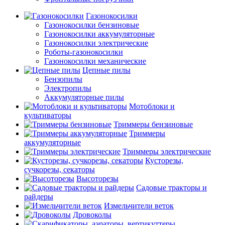
Газонокосилки
Газонокосилки бензиновые
Газонокосилки аккумуляторные
Газонокосилки электрические
Роботы-газонокосилки
Газонокосилки механические
Цепные пилы
Бензопилы
Электропилы
Аккумуляторные пилы
Мотоблоки и
культиваторы
Триммеры бензиновые
Триммеры
аккумуляторные
Триммеры электрические
Кусторезы,
сучкорезы, секаторы
Высоторезы
Садовые тракторы и
райдеры
Измельчители веток
Дровоколы