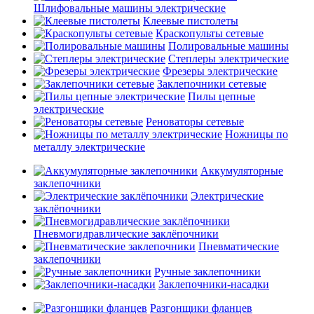
Шлифовальные машины электрические
Клеевые пистолеты
Краскопульты сетевые
Полировальные машины
Степлеры электрические
Фрезеры электрические
Заклепочники сетевые
Пилы цепные
электрические
Реноваторы сетевые
Ножницы по
металлу электрические
Аккумуляторные
заклепочники
Электрические
заклёпочники
Пневмогидравлические заклёпочники
Пневматические
заклепочники
Ручные заклепочники
Заклепочники-насадки
Разгонщики фланцев