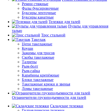
Ремни стяжные
Фалы буксировочные
Буксиры ленточные
Буксиры канатные
Тележки для талей
Пульты для управления
талью
Трос стальной
Такелаж
Цепи такелажные
Коуши
Зажимы для тросов
Скобы такелажные
Талрепы
Рым-болт
Рым-гайка
Карабины крепёжные
Блоки такелажные
Такелажные крюки и звенья
Ломы такелажные
Ограничители грузоподъемности для талей
Складские тележки
Гидравлические тележки