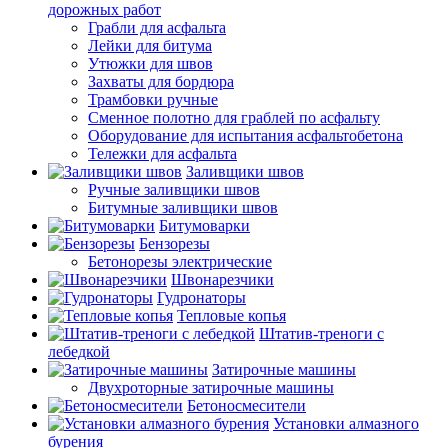
дорожных работ
Грабли для асфальта
Лейки для битума
Утюжки для швов
Захваты для бордюра
Трамбовки ручные
Сменное полотно для граблей по асфальту
Оборудование для испытания асфальтобетона
Тележки для асфальта
Заливщики швов
Ручные заливщики швов
Битумные заливщики швов
Битумоварки
Бензорезы
Бетонорезы электрические
Швонарезчики
Гудронаторы
Тепловые копья
Штатив-треноги с
лебедкой
Затирочные машины
Двухроторные затирочные машины
Бетоносмесители
Установки алмазного
бурения