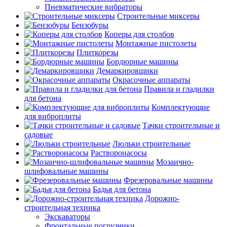
Пневматические вибраторы
Строительные миксеры
Бензобуры
Коперы для столбов
Монтажные пистолеты
Плиткорезы
Бордюрные машины
Демаркировщики
Окрасочные аппараты
Правила и гладилки
для бетона
Комплектующие
для виброплиты
Тачки строительные и
садовые
Люльки строительные
Растворонасосы
Мозаично-
шлифовальные машины
Фрезеровальные машины
Бадья для бетона
Дорожно-
строительная техника
Экскаваторы
Фронтальные погрузчики