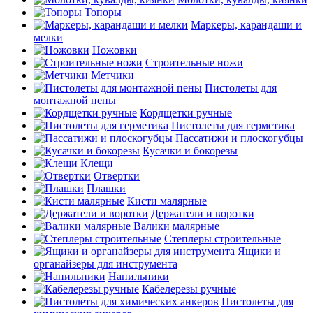
Топоры
Маркеры, карандаши и
мелки
Ножовки
Строительные ножи
Метчики
Пистолеты для
монтажной пены
Кордщетки ручные
Пистолеты для герметика
Пассатижи и плоскогубцы
Кусачки и бокорезы
Клещи
Отвертки
Плашки
Кисти малярные
Держатели и воротки
Валики малярные
Степлеры строительные
Ящики и
органайзеры для инструмента
Напильники
Кабелерезы ручные
Пистолеты для