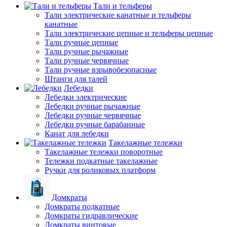
Тали и тельферы
Тали электрические канатные и тельферы
канатные
Тали электрические цепные и тельферы цепные
Тали ручные цепные
Тали ручные рычажные
Тали ручные червячные
Тали ручные взрывобезопасные
Штанги для талей
Лебедки
Лебедки электрические
Лебедки ручные рычажные
Лебедки ручные червячные
Лебедки ручные барабанные
Канат для лебедки
Такелажные тележки
Такелажные тележки поворотные
Тележки подкатные такелажные
Ручки для роликовых платформ
Домкраты
Домкраты подкатные
Домкраты гидравлические
Домкраты винтовые