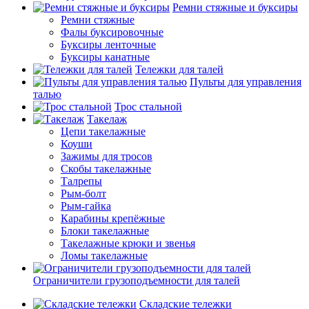
Ремни стяжные и буксиры
Ремни стяжные
Фалы буксировочные
Буксиры ленточные
Буксиры канатные
Тележки для талей
Пульты для управления
талью
Трос стальной
Такелаж
Цепи такелажные
Коуши
Зажимы для тросов
Скобы такелажные
Талрепы
Рым-болт
Рым-гайка
Карабины крепёжные
Блоки такелажные
Такелажные крюки и звенья
Ломы такелажные
Ограничители грузоподъемности для талей
Складские тележки