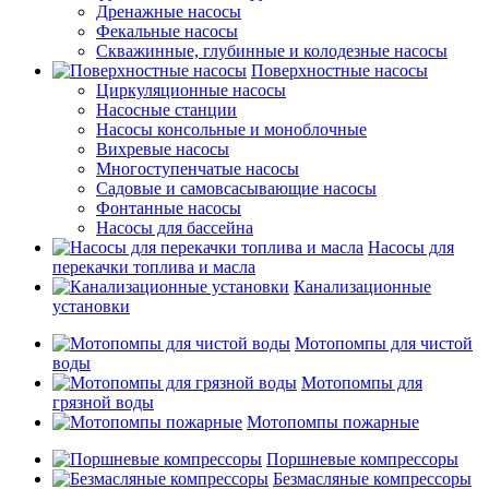
Дренажные насосы
Фекальные насосы
Скважинные, глубинные и колодезные насосы
Поверхностные насосы
Циркуляционные насосы
Насосные станции
Насосы консольные и моноблочные
Вихревые насосы
Многоступенчатые насосы
Садовые и самовсасывающие насосы
Фонтанные насосы
Насосы для бассейна
Насосы для
перекачки топлива и масла
Канализационные
установки
Мотопомпы для чистой
воды
Мотопомпы для
грязной воды
Мотопомпы пожарные
Поршневые компрессоры
Безмасляные компрессоры