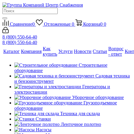
Сравнение
0
Отложенные
0
Корзина
0
0
8 (800) 550-64-40
8 (800) 550-64-40
Как
Вопрос
Каталог
Компания
Услуги
Новости
Статьи
Кон
купить
- ответ
Строительное
оборудование
Садовая техника
и бензоинструмент
Генераторы и
электростанции
Уборочное оборудование
Грузоподъемное
оборудование
Техника для склада
Станки
Ленточное полотно
Насосы