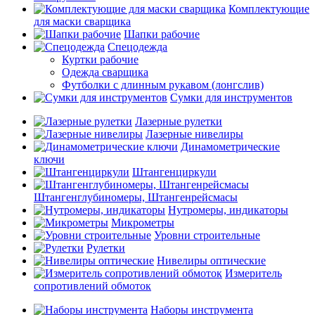
Комплектующие
для маски сварщика
Шапки рабочие
Спецодежда
Куртки рабочие
Одежда сварщика
Футболки с длинным рукавом (лонгслив)
Сумки для инструментов
Лазерные рулетки
Лазерные нивелиры
Динамометрические
ключи
Штангенциркули
Штангенглубиномеры, Штангенрейсмасы
Нутромеры, индикаторы
Микрометры
Уровни строительные
Рулетки
Нивелиры оптические
Измеритель
сопротивлений обмоток
Наборы инструмента