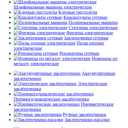
Шлифовальные машины электрические
Клеевые пистолеты
Краскопульты сетевые
Полировальные машины
Степлеры электрические
Фрезеры электрические
Заклепочники сетевые
Пилы цепные
электрические
Реноваторы сетевые
Ножницы по
металлу электрические
Аккумуляторные
заклепочники
Электрические
заклёпочники
Пневмогидравлические заклёпочники
Пневматические
заклепочники
Ручные заклепочники
Заклепочники-насадки