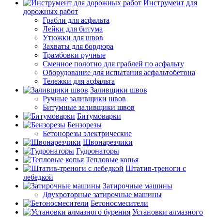
Инструмент для
дорожных работ
Грабли для асфальта
Лейки для битума
Утюжки для швов
Захваты для бордюра
Трамбовки ручные
Сменное полотно для граблей по асфальту
Оборудование для испытания асфальтобетона
Тележки для асфальта
Заливщики швов
Ручные заливщики швов
Битумные заливщики швов
Битумоварки
Бензорезы
Бетонорезы электрические
Швонарезчики
Гудронаторы
Тепловые копья
Штатив-треноги с
лебедкой
Затирочные машины
Двухроторные затирочные машины
Бетоносмесители
Установки алмазного