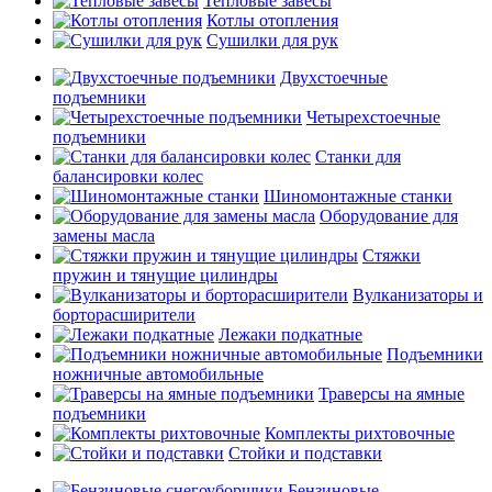
Тепловые завесы
Котлы отопления
Сушилки для рук
Двухстоечные
подъемники
Четырехстоечные
подъемники
Станки для
балансировки колес
Шиномонтажные станки
Оборудование для
замены масла
Стяжки
пружин и тянущие цилиндры
Вулканизаторы и
борторасширители
Лежаки подкатные
Подъемники
ножничные автомобильные
Траверсы на ямные
подъемники
Комплекты рихтовочные
Стойки и подставки
Бензиновые