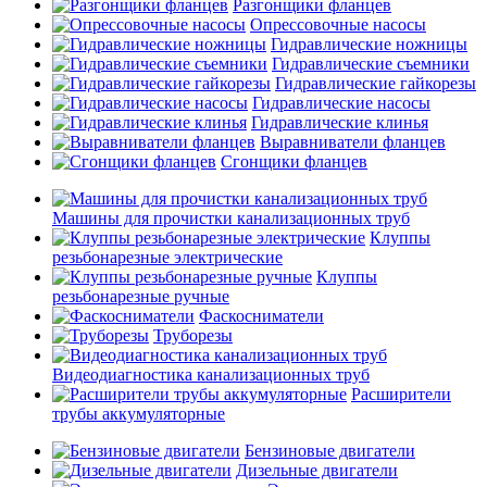
Разгонщики фланцев
Опрессовочные насосы
Гидравлические ножницы
Гидравлические съемники
Гидравлические гайкорезы
Гидравлические насосы
Гидравлические клинья
Выравниватели фланцев
Сгонщики фланцев
Машины для прочистки канализационных труб
Клуппы
резьбонарезные электрические
Клуппы
резьбонарезные ручные
Фаскосниматели
Труборезы
Видеодиагностика канализационных труб
Расширители
трубы аккумуляторные
Бензиновые двигатели
Дизельные двигатели