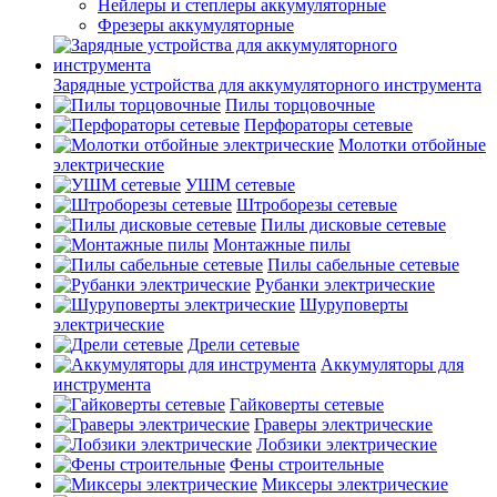
Нейлеры и степлеры аккумуляторные
Фрезеры аккумуляторные
Зарядные устройства для аккумуляторного инструмента
Пилы торцовочные
Перфораторы сетевые
Молотки отбойные
электрические
УШМ сетевые
Штроборезы сетевые
Пилы дисковые сетевые
Монтажные пилы
Пилы сабельные сетевые
Рубанки электрические
Шуруповерты
электрические
Дрели сетевые
Аккумуляторы для
инструмента
Гайковерты сетевые
Граверы электрические
Лобзики электрические
Фены строительные
Миксеры электрические