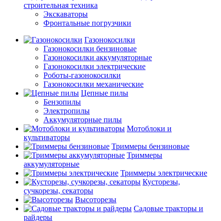
строительная техника
Экскаваторы
Фронтальные погрузчики
Газонокосилки
Газонокосилки бензиновые
Газонокосилки аккумуляторные
Газонокосилки электрические
Роботы-газонокосилки
Газонокосилки механические
Цепные пилы
Бензопилы
Электропилы
Аккумуляторные пилы
Мотоблоки и
культиваторы
Триммеры бензиновые
Триммеры
аккумуляторные
Триммеры электрические
Кусторезы,
сучкорезы, секаторы
Высоторезы
Садовые тракторы и
райдеры