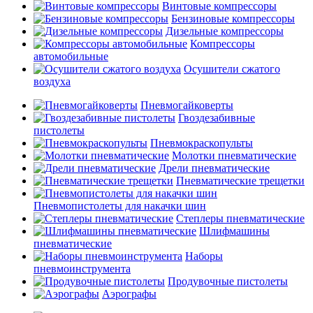
Винтовые компрессоры
Бензиновые компрессоры
Дизельные компрессоры
Компрессоры
автомобильные
Осушители сжатого
воздуха
Пневмогайковерты
Гвоздезабивные
пистолеты
Пневмокраскопульты
Молотки пневматические
Дрели пневматические
Пневматические трещетки
Пневмопистолеты для накачки шин
Степлеры пневматические
Шлифмашины
пневматические
Наборы
пневмоинструмента
Продувочные пистолеты
Аэрографы