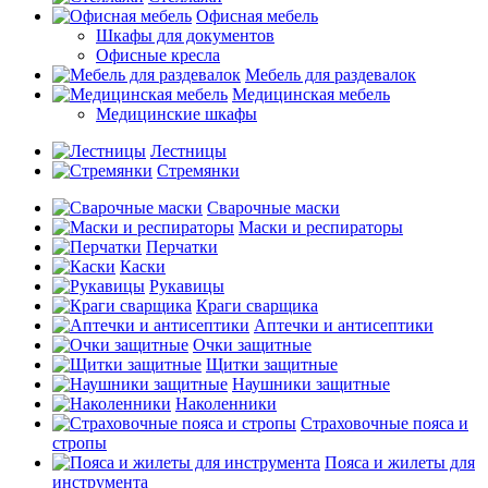
Офисная мебель
Шкафы для документов
Офисные кресла
Мебель для раздевалок
Медицинская мебель
Медицинские шкафы
Лестницы
Стремянки
Сварочные маски
Маски и респираторы
Перчатки
Каски
Рукавицы
Краги сварщика
Аптечки и антисептики
Очки защитные
Щитки защитные
Наушники защитные
Наколенники
Страховочные пояса и
стропы
Пояса и жилеты для
инструмента