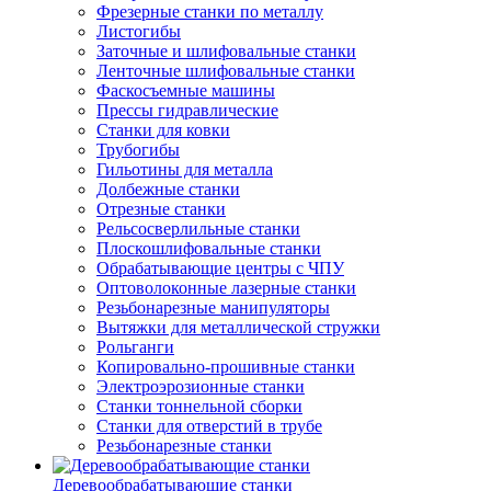
Фрезерные станки по металлу
Листогибы
Заточные и шлифовальные станки
Ленточные шлифовальные станки
Фаскосъемные машины
Прессы гидравлические
Станки для ковки
Трубогибы
Гильотины для металла
Долбежные станки
Отрезные станки
Рельсосверлильные станки
Плоскошлифовальные станки
Обрабатывающие центры с ЧПУ
Оптоволоконные лазерные станки
Резьбонарезные манипуляторы
Вытяжки для металлической стружки
Рольганги
Копировально-прошивные станки
Электроэрозионные станки
Станки тоннельной сборки
Станки для отверстий в трубе
Резьбонарезные станки
Деревообрабатывающие станки