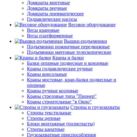
Домкраты винтовые
Домкраты реечные
Домкраты пневматические
Гидравлические насосы
Весовое оборудование
Весы крановые
Весы платформенные
Вышки-подъемники
Подъемники ножничные передвижные
Подъемники мачтовые телескопические
Краны и балки
Балки опорные подвесные и концевые
Краны гидравлические ручные
Краны консольные
Краны мостовые, кран-балки подвесные и
опорные
Краны ручные козловые
Краны стреловые типа "Пионер"
Краны строительные "в Окно"
Стропы и грузозахваты
Стропы текстильные
Стропы цепные
Блоки монтажные (полиспасты)
Стропы канатные
Грузозахватные приспособления