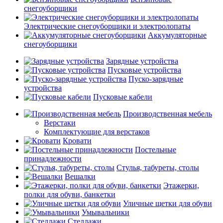
снегоуборщики
Электрические снегоуборщики и электролопаты
Аккумуляторные
снегоуборщики
Зарядные устройства
Пусковые устройства
Пуско-зарядные
устройства
Пусковые кабели
Производственная мебель
Верстаки
Комплектующие для верстаков
Кровати
Постельные
принадлежности
Стулья, табуреты, столы
Вешалки
Этажерки,
полки для обуви, банкетки
Уличные щетки для обуви
Умывальники
Стеллажи