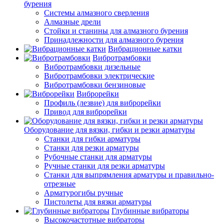
бурения
Системы алмазного сверления
Алмазные дрели
Стойки и станины для алмазного бурения
Принадлежности для алмазного бурения
Вибрационные катки
Вибротрамбовки
Вибротрамбовки дизельные
Вибротрамбовки электрические
Вибротрамбовки бензиновые
Виброрейки
Профиль (лезвие) для виброрейки
Привод для виброрейки
Оборудование для вязки, гибки и резки арматуры
Станки для гибки арматуры
Станки для резки арматуры
Рубочные станки для арматуры
Ручные станки для резки арматуры
Станки для выпрямления арматуры и правильно-
отрезные
Арматурогибы ручные
Пистолеты для вязки арматуры
Глубинные вибраторы
Высокочастотные вибраторы