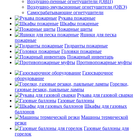
Воздушно-пенные огнетушители (ОВП)
Воздушно-эмульсионные огнетушители (ОВЭ)
Самосрабатывающие огнетушители
Рукава пожарные
Шкафы пожарные
Пожарные щиты
Ящики для песка
пожарные
Гидранты пожарные
Головки пожарные
Пожарный инвентарь
Противопожарные муфты
Газосварочное
оборудование
Горелки,
газовые резаки, паяльные лампы
Рукава для газовой сварки
Газовые баллоны
Шкафы для газовых
баллонов
Машины термической
резки
Газовые баллоны для
горелок