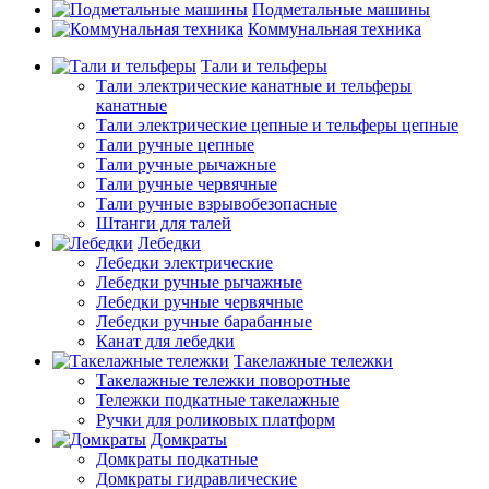
Подметальные машины
Коммунальная техника
Тали и тельферы
Тали электрические канатные и тельферы
канатные
Тали электрические цепные и тельферы цепные
Тали ручные цепные
Тали ручные рычажные
Тали ручные червячные
Тали ручные взрывобезопасные
Штанги для талей
Лебедки
Лебедки электрические
Лебедки ручные рычажные
Лебедки ручные червячные
Лебедки ручные барабанные
Канат для лебедки
Такелажные тележки
Такелажные тележки поворотные
Тележки подкатные такелажные
Ручки для роликовых платформ
Домкраты
Домкраты подкатные
Домкраты гидравлические