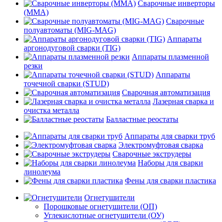
Сварочные инверторы
(MMA)
Сварочные
полуавтоматы (MIG-MAG)
Аппараты
аргонодуговой сварки (TIG)
Аппараты плазменной
резки
Аппараты
точечной сварки (STUD)
Сварочная автоматизация
Лазерная сварка и
очистка металла
Балластные реостаты
Аппараты для сварки труб
Электромуфтовая сварка
Сварочные экструдеры
Наборы для сварки
линолеума
Фены для сварки пластика
Огнетушители
Порошковые огнетушители (ОП)
Углекислотные огнетушители (ОУ)