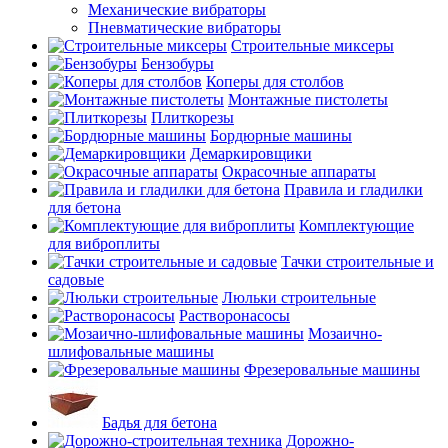
Механические вибраторы
Пневматические вибраторы
Строительные миксеры
Бензобуры
Коперы для столбов
Монтажные пистолеты
Плиткорезы
Бордюрные машины
Демаркировщики
Окрасочные аппараты
Правила и гладилки
для бетона
Комплектующие
для виброплиты
Тачки строительные и
садовые
Люльки строительные
Растворонасосы
Мозаично-
шлифовальные машины
Фрезеровальные машины
Бадья для бетона
Дорожно-