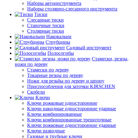
Наборы автоинструмента
Наборы столярно-слесарного инструмента
Тиски
Слесарные тиски
Станочные тиски
Столярные тиски
Наковальни
Струбцины
Садовый инструмент
Полосогибы
Стамески, резцы,
ножи по дереву
Стамески по дереву
Токарные резцы по дереву
Ножи для резьбы по дереву и шпону
Приспособления для заточки KIRSCHEN
Скобели
Ключи
Ключи рожковые односторонние
Ключи накидные односторонние ударные
Ключи комбинированные
Ключи комбинированные трещоточные
Ключи рожковые односторонние ударные
Ключи разводные
Газовые и трубные ключи