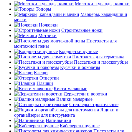
Молотки, кувалды, киянки
Топоры
Маркеры, карандаши и
мелки
Ножовки
Строительные ножи
Метчики
Пистолеты для
монтажной пены
Кордщетки ручные
Пистолеты для герметика
Пассатижи и плоскогубцы
Кусачки и бокорезы
Клещи
Отвертки
Плашки
Кисти малярные
Держатели и воротки
Валики малярные
Степлеры строительные
Ящики и
органайзеры для инструмента
Напильники
Кабелерезы ручные
Пистолеты для