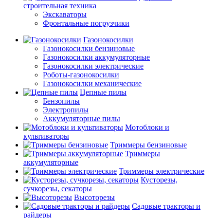
строительная техника
Экскаваторы
Фронтальные погрузчики
Газонокосилки
Газонокосилки бензиновые
Газонокосилки аккумуляторные
Газонокосилки электрические
Роботы-газонокосилки
Газонокосилки механические
Цепные пилы
Бензопилы
Электропилы
Аккумуляторные пилы
Мотоблоки и
культиваторы
Триммеры бензиновые
Триммеры
аккумуляторные
Триммеры электрические
Кусторезы,
сучкорезы, секаторы
Высоторезы
Садовые тракторы и
райдеры