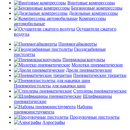
Винтовые компрессоры
Бензиновые компрессоры
Дизельные компрессоры
Компрессоры
автомобильные
Осушители сжатого
воздуха
Пневмогайковерты
Гвоздезабивные
пистолеты
Пневмокраскопульты
Молотки пневматические
Дрели пневматические
Пневматические трещетки
Пневмопистолеты для накачки шин
Степлеры пневматические
Шлифмашины
пневматические
Наборы
пневмоинструмента
Продувочные пистолеты
Аэрографы