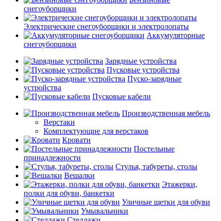
снегоуборщики
Электрические снегоуборщики и электролопаты
Аккумуляторные
снегоуборщики
Зарядные устройства
Пусковые устройства
Пуско-зарядные
устройства
Пусковые кабели
Производственная мебель
Верстаки
Комплектующие для верстаков
Кровати
Постельные
принадлежности
Стулья, табуреты, столы
Вешалки
Этажерки,
полки для обуви, банкетки
Уличные щетки для обуви
Умывальники
Стеллажи