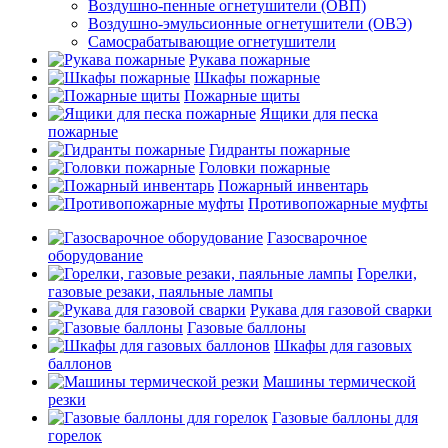
Воздушно-пенные огнетушители (ОВП)
Воздушно-эмульсионные огнетушители (ОВЭ)
Самосрабатывающие огнетушители
Рукава пожарные
Шкафы пожарные
Пожарные щиты
Ящики для песка
пожарные
Гидранты пожарные
Головки пожарные
Пожарный инвентарь
Противопожарные муфты
Газосварочное
оборудование
Горелки,
газовые резаки, паяльные лампы
Рукава для газовой сварки
Газовые баллоны
Шкафы для газовых
баллонов
Машины термической
резки
Газовые баллоны для
горелок