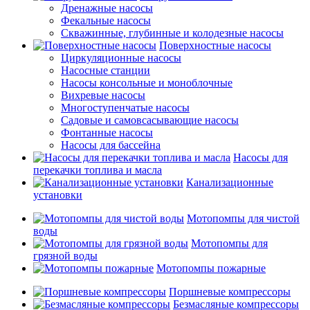
Дренажные насосы
Фекальные насосы
Скважинные, глубинные и колодезные насосы
Поверхностные насосы
Циркуляционные насосы
Насосные станции
Насосы консольные и моноблочные
Вихревые насосы
Многоступенчатые насосы
Садовые и самовсасывающие насосы
Фонтанные насосы
Насосы для бассейна
Насосы для
перекачки топлива и масла
Канализационные
установки
Мотопомпы для чистой
воды
Мотопомпы для
грязной воды
Мотопомпы пожарные
Поршневые компрессоры
Безмасляные компрессоры