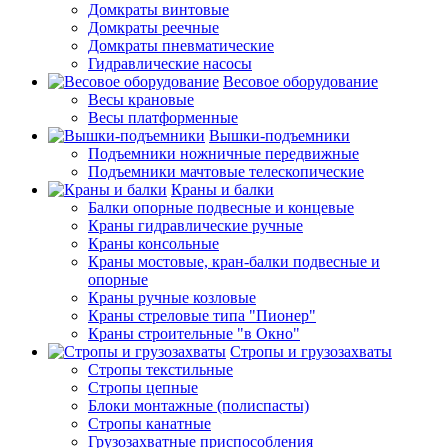
Домкраты винтовые
Домкраты реечные
Домкраты пневматические
Гидравлические насосы
Весовое оборудование
Весы крановые
Весы платформенные
Вышки-подъемники
Подъемники ножничные передвижные
Подъемники мачтовые телескопические
Краны и балки
Балки опорные подвесные и концевые
Краны гидравлические ручные
Краны консольные
Краны мостовые, кран-балки подвесные и
опорные
Краны ручные козловые
Краны стреловые типа "Пионер"
Краны строительные "в Окно"
Стропы и грузозахваты
Стропы текстильные
Стропы цепные
Блоки монтажные (полиспасты)
Стропы канатные
Грузозахватные приспособления