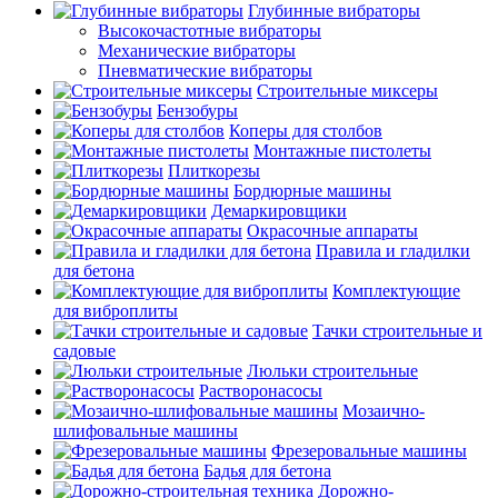
Глубинные вибраторы
Высокочастотные вибраторы
Механические вибраторы
Пневматические вибраторы
Строительные миксеры
Бензобуры
Коперы для столбов
Монтажные пистолеты
Плиткорезы
Бордюрные машины
Демаркировщики
Окрасочные аппараты
Правила и гладилки
для бетона
Комплектующие
для виброплиты
Тачки строительные и
садовые
Люльки строительные
Растворонасосы
Мозаично-
шлифовальные машины
Фрезеровальные машины
Бадья для бетона
Дорожно-