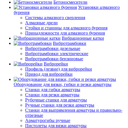
Бетоносмесители
Установки алмазного
бурения
Системы алмазного сверления
Алмазные дрели
Стойки и станины для алмазного бурения
Принадлежности для алмазного бурения
Вибрационные катки
Вибротрамбовки
Вибротрамбовки дизельные
Вибротрамбовки электрические
Вибротрамбовки бензиновые
Виброрейки
Профиль (лезвие) для виброрейки
Привод для виброрейки
Оборудование для вязки, гибки и резки арматуры
Станки для гибки арматуры
Станки для резки арматуры
Рубочные станки для арматуры
Ручные станки для резки арматуры
Станки для выпрямления арматуры и правильно-
отрезные
Арматурогибы ручные
Пистолеты для вязки арматуры