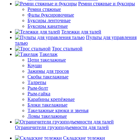
Ремни стяжные и буксиры
Ремни стяжные
Фалы буксировочные
Буксиры ленточные
Буксиры канатные
Тележки для талей
Пульты для управления
талью
Трос стальной
Такелаж
Цепи такелажные
Коуши
Зажимы для тросов
Скобы такелажные
Талрепы
Рым-болт
Рым-гайка
Карабины крепёжные
Блоки такелажные
Такелажные крюки и звенья
Ломы такелажные
Ограничители грузоподъемности для талей
Складские тележки