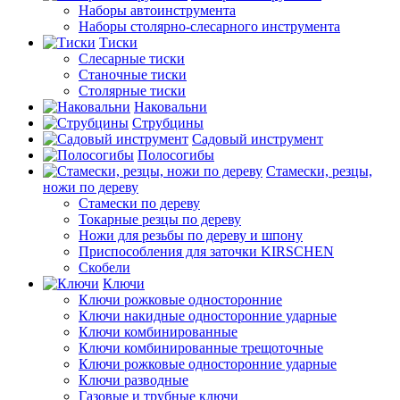
Наборы автоинструмента
Наборы столярно-слесарного инструмента
Тиски
Слесарные тиски
Станочные тиски
Столярные тиски
Наковальни
Струбцины
Садовый инструмент
Полосогибы
Стамески, резцы,
ножи по дереву
Стамески по дереву
Токарные резцы по дереву
Ножи для резьбы по дереву и шпону
Приспособления для заточки KIRSCHEN
Скобели
Ключи
Ключи рожковые односторонние
Ключи накидные односторонние ударные
Ключи комбинированные
Ключи комбинированные трещоточные
Ключи рожковые односторонние ударные
Ключи разводные
Газовые и трубные ключи