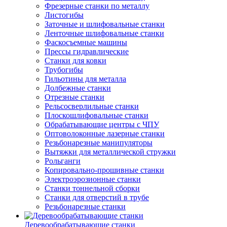
Фрезерные станки по металлу
Листогибы
Заточные и шлифовальные станки
Ленточные шлифовальные станки
Фаскосъемные машины
Прессы гидравлические
Станки для ковки
Трубогибы
Гильотины для металла
Долбежные станки
Отрезные станки
Рельсосверлильные станки
Плоскошлифовальные станки
Обрабатывающие центры с ЧПУ
Оптоволоконные лазерные станки
Резьбонарезные манипуляторы
Вытяжки для металлической стружки
Рольганги
Копировально-прошивные станки
Электроэрозионные станки
Станки тоннельной сборки
Станки для отверстий в трубе
Резьбонарезные станки
Деревообрабатывающие станки