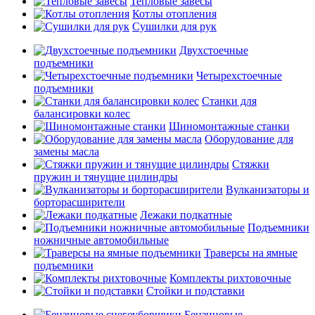
Тепловые завесы
Котлы отопления
Сушилки для рук
Двухстоечные
подъемники
Четырехстоечные
подъемники
Станки для
балансировки колес
Шиномонтажные станки
Оборудование для
замены масла
Стяжки
пружин и тянущие цилиндры
Вулканизаторы и
борторасширители
Лежаки подкатные
Подъемники
ножничные автомобильные
Траверсы на ямные
подъемники
Комплекты рихтовочные
Стойки и подставки
Бензиновые