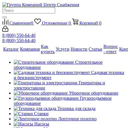
Сравнение
0
Отложенные
0
Корзина
0
0
8 (800) 550-64-40
8 (800) 550-64-40
Как
Вопрос
Каталог
Компания
Услуги
Новости
Статьи
Кон
купить
- ответ
Строительное
оборудование
Садовая техника
и бензоинструмент
Генераторы и
электростанции
Уборочное оборудование
Грузоподъемное
оборудование
Техника для склада
Станки
Ленточное полотно
Насосы