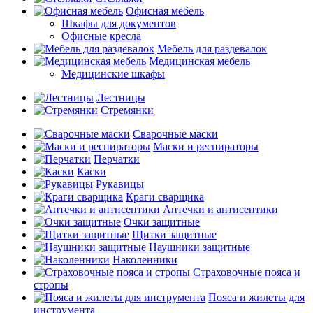
Офисная мебель
Шкафы для документов
Офисные кресла
Мебель для раздевалок
Медицинская мебель
Медицинские шкафы
Лестницы
Стремянки
Сварочные маски
Маски и респираторы
Перчатки
Каски
Рукавицы
Краги сварщика
Аптечки и антисептики
Очки защитные
Щитки защитные
Наушники защитные
Наколенники
Страховочные пояса и
стропы
Пояса и жилеты для
инструмента