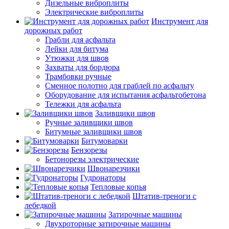
Дизельные виброплиты
Электрические виброплиты
Инструмент для
дорожных работ
Грабли для асфальта
Лейки для битума
Утюжки для швов
Захваты для бордюра
Трамбовки ручные
Сменное полотно для граблей по асфальту
Оборудование для испытания асфальтобетона
Тележки для асфальта
Заливщики швов
Ручные заливщики швов
Битумные заливщики швов
Битумоварки
Бензорезы
Бетонорезы электрические
Швонарезчики
Гудронаторы
Тепловые копья
Штатив-треноги с
лебедкой
Затирочные машины
Двухроторные затирочные машины