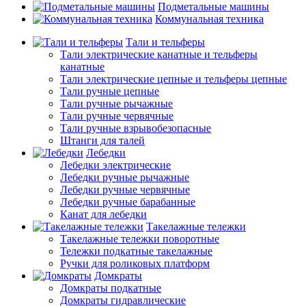
Подметальные машины
Коммунальная техника
Тали и тельферы
Тали электрические канатные и тельферы
канатные
Тали электрические цепные и тельферы цепные
Тали ручные цепные
Тали ручные рычажные
Тали ручные червячные
Тали ручные взрывобезопасные
Штанги для талей
Лебедки
Лебедки электрические
Лебедки ручные рычажные
Лебедки ручные червячные
Лебедки ручные барабанные
Канат для лебедки
Такелажные тележки
Такелажные тележки поворотные
Тележки подкатные такелажные
Ручки для роликовых платформ
Домкраты
Домкраты подкатные
Домкраты гидравлические