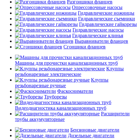
Разгонщики фланцев
Опрессовочные насосы
Гидравлические ножницы
Гидравлические съемники
Гидравлические гайкорезы
Гидравлические насосы
Гидравлические клинья
Выравниватели фланцев
Сгонщики фланцев
Машины для прочистки канализационных труб
Клуппы
резьбонарезные электрические
Клуппы
резьбонарезные ручные
Фаскосниматели
Труборезы
Видеодиагностика канализационных труб
Расширители
трубы аккумуляторные
Бензиновые двигатели
Дизельные двигатели