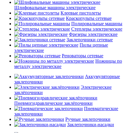
Шлифовальные машины электрические
Клеевые пистолеты
Краскопульты сетевые
Полировальные машины
Степлеры электрические
Фрезеры электрические
Заклепочники сетевые
Пилы цепные
электрические
Реноваторы сетевые
Ножницы по
металлу электрические
Аккумуляторные
заклепочники
Электрические
заклёпочники
Пневмогидравлические заклёпочники
Пневматические
заклепочники
Ручные заклепочники
Заклепочники-насадки