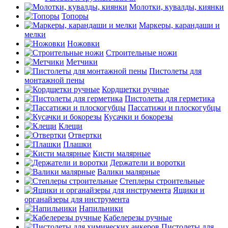
Молотки, кувалды, киянки
Топоры
Маркеры, карандаши и
мелки
Ножовки
Строительные ножи
Метчики
Пистолеты для
монтажной пены
Кордщетки ручные
Пистолеты для герметика
Пассатижи и плоскогубцы
Кусачки и бокорезы
Клещи
Отвертки
Плашки
Кисти малярные
Держатели и воротки
Валики малярные
Степлеры строительные
Ящики и
органайзеры для инструмента
Напильники
Кабелерезы ручные
Пистолеты для