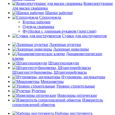
Комплектующие
для маски сварщика
Шапки рабочие
Спецодежда
Куртки рабочие
Одежда сварщика
Футболки с длинным рукавом (лонгслив)
Сумки для инструментов
Лазерные рулетки
Лазерные нивелиры
Динамометрические
ключи
Штангенциркули
Штангенглубиномеры, Штангенрейсмасы
Нутромеры, индикаторы
Микрометры
Уровни строительные
Рулетки
Нивелиры оптические
Измеритель
сопротивлений обмоток
Наборы инструмента