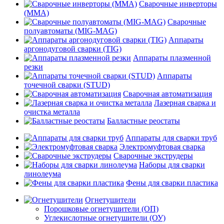
Сварочные инверторы
(MMA)
Сварочные
полуавтоматы (MIG-MAG)
Аппараты
аргонодуговой сварки (TIG)
Аппараты плазменной
резки
Аппараты
точечной сварки (STUD)
Сварочная автоматизация
Лазерная сварка и
очистка металла
Балластные реостаты
Аппараты для сварки труб
Электромуфтовая сварка
Сварочные экструдеры
Наборы для сварки
линолеума
Фены для сварки пластика
Огнетушители
Порошковые огнетушители (ОП)
Углекислотные огнетушители (ОУ)