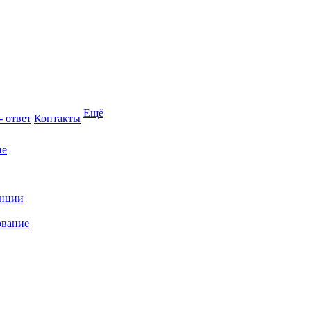
Ещё
- ответ
Контакты
ие
анции
ование