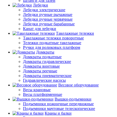
Штанги для талей
Лебедки
Лебедки электрические
Лебедки ручные рычажные
Лебедки ручные червячные
Лебедки ручные барабанные
Канат для лебедки
Такелажные тележки
Такелажные тележки поворотные
Тележки подкатные такелажные
Ручки для роликовых платформ
Домкраты
Домкраты подкатные
Домкраты гидравлические
Домкраты винтовые
Домкраты реечные
Домкраты пневматические
Гидравлические насосы
Весовое оборудование
Весы крановые
Весы платформенные
Вышки-подъемники
Подъемники ножничные передвижные
Подъемники мачтовые телескопические
Краны и балки