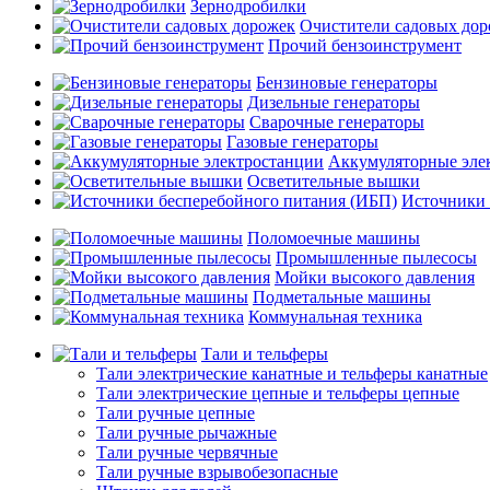
Зернодробилки
Очистители садовых до
Прочий бензоинструмент
Бензиновые генераторы
Дизельные генераторы
Сварочные генераторы
Газовые генераторы
Аккумуляторные эле
Осветительные вышки
Источники 
Поломоечные машины
Промышленные пылесосы
Мойки высокого давления
Подметальные машины
Коммунальная техника
Тали и тельферы
Тали электрические канатные и тельферы канатные
Тали электрические цепные и тельферы цепные
Тали ручные цепные
Тали ручные рычажные
Тали ручные червячные
Тали ручные взрывобезопасные