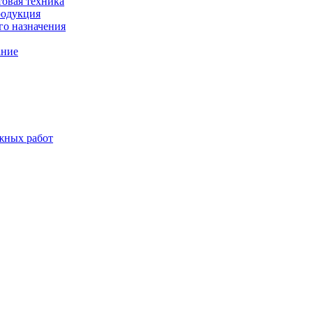
товая техника
родукция
о назначения
ание
жных работ