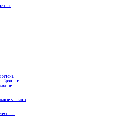
резные
 бетона
виброплиты
садовые
льные машины
 техника