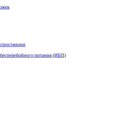
рожек
ктростанции
бесперебойного питания (ИБП)