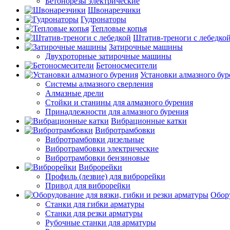
Бетонорезы электрические
Швонарезчики
Гудронаторы
Тепловые копья
Штатив-треноги с лебедко
Затирочные машины
Двухроторные затирочные машины
Бетоносмесители
Установки алмазного бур
Системы алмазного сверления
Алмазные дрели
Стойки и станины для алмазного бурения
Принадлежности для алмазного бурения
Вибрационные катки
Вибротрамбовки
Вибротрамбовки дизельные
Вибротрамбовки электрические
Вибротрамбовки бензиновые
Виброрейки
Профиль (лезвие) для виброрейки
Привод для виброрейки
Обору
Станки для гибки арматуры
Станки для резки арматуры
Рубочные станки для арматуры