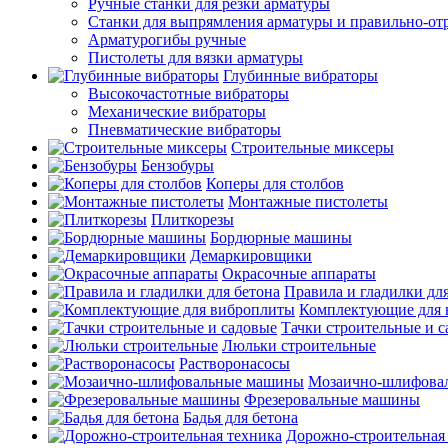
Ручные станки для резки арматуры
Станки для выпрямления арматуры и правильно-от
Арматурогибы ручные
Пистолеты для вязки арматуры
Глубинные вибраторы
Высокочастотные вибраторы
Механические вибраторы
Пневматические вибраторы
Строительные миксеры
Бензобуры
Коперы для столбов
Монтажные пистолеты
Плиткорезы
Бордюрные машины
Демаркировщики
Окрасочные аппараты
Правила и гладилки для
Комплектующие для 
Тачки строительные и 
Люльки строительные
Растворонасосы
Мозаично-шлифова
Фрезеровальные машины
Бадья для бетона
Дорожно-строительная