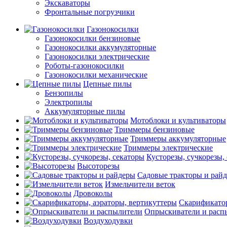
Экскаваторы
Фронтальные погрузчики
Газонокосилки
Газонокосилки бензиновые
Газонокосилки аккумуляторные
Газонокосилки электрические
Роботы-газонокосилки
Газонокосилки механические
Цепные пилы
Бензопилы
Электропилы
Аккумуляторные пилы
Мотоблоки и культиваторы
Триммеры бензиновые
Триммеры аккумуляторные
Триммеры электрические
Кусторезы, сучкорезы,
Высоторезы
Садовые тракторы и рай
Измельчители веток
Дровоколы
Скарификатор
Опрыскиватели и расп
Воздуходувки