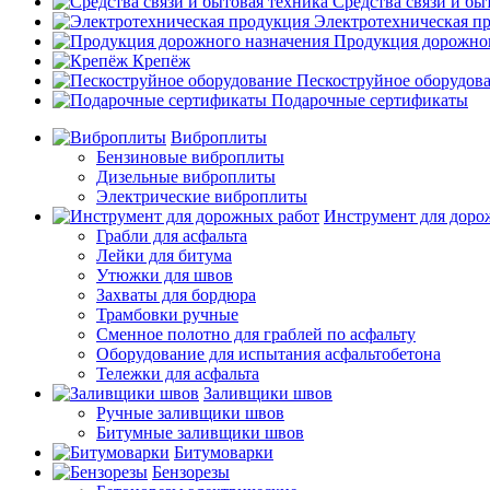
Средства связи и бы
Электротехническая п
Продукция дорожног
Крепёж
Пескоструйное оборудов
Подарочные сертификаты
Виброплиты
Бензиновые виброплиты
Дизельные виброплиты
Электрические виброплиты
Инструмент для доро
Грабли для асфальта
Лейки для битума
Утюжки для швов
Захваты для бордюра
Трамбовки ручные
Сменное полотно для граблей по асфальту
Оборудование для испытания асфальтобетона
Тележки для асфальта
Заливщики швов
Ручные заливщики швов
Битумные заливщики швов
Битумоварки
Бензорезы