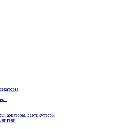
 секаторы
деры
ы, аэраторы, вертикуттеры
ылители