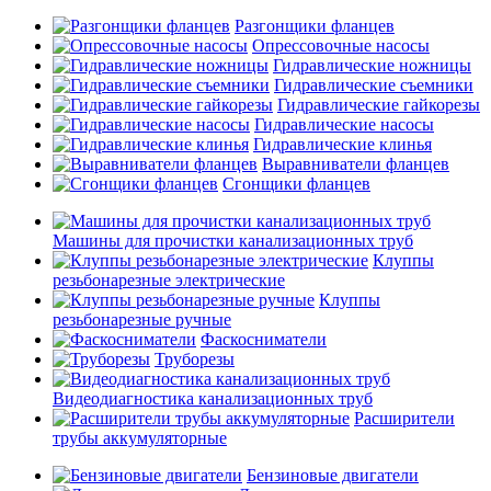
Разгонщики фланцев
Опрессовочные насосы
Гидравлические ножницы
Гидравлические съемники
Гидравлические гайкорезы
Гидравлические насосы
Гидравлические клинья
Выравниватели фланцев
Сгонщики фланцев
Машины для прочистки канализационных труб
Клуппы
резьбонарезные электрические
Клуппы
резьбонарезные ручные
Фаскосниматели
Труборезы
Видеодиагностика канализационных труб
Расширители
трубы аккумуляторные
Бензиновые двигатели