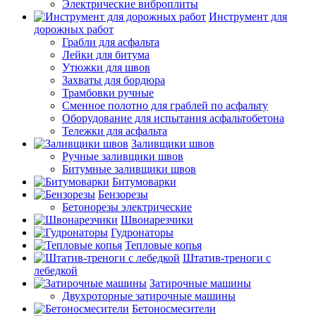
Электрические виброплиты
Инструмент для
дорожных работ
Грабли для асфальта
Лейки для битума
Утюжки для швов
Захваты для бордюра
Трамбовки ручные
Сменное полотно для граблей по асфальту
Оборудование для испытания асфальтобетона
Тележки для асфальта
Заливщики швов
Ручные заливщики швов
Битумные заливщики швов
Битумоварки
Бензорезы
Бетонорезы электрические
Швонарезчики
Гудронаторы
Тепловые копья
Штатив-треноги с
лебедкой
Затирочные машины
Двухроторные затирочные машины
Бетоносмесители