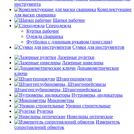
инструмента
Комплектующие
для маски сварщика
Шапки рабочие
Спецодежда
Куртки рабочие
Одежда сварщика
Футболки с длинным рукавом (лонгслив)
Сумки для инструментов
Лазерные рулетки
Лазерные нивелиры
Динамометрические
ключи
Штангенциркули
Штангенглубиномеры, Штангенрейсмасы
Нутромеры, индикаторы
Микрометры
Уровни строительные
Рулетки
Нивелиры оптические
Измеритель
сопротивлений обмоток