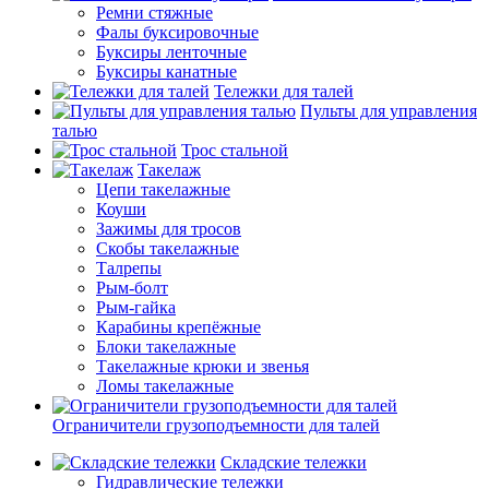
Ремни стяжные
Фалы буксировочные
Буксиры ленточные
Буксиры канатные
Тележки для талей
Пульты для управления
талью
Трос стальной
Такелаж
Цепи такелажные
Коуши
Зажимы для тросов
Скобы такелажные
Талрепы
Рым-болт
Рым-гайка
Карабины крепёжные
Блоки такелажные
Такелажные крюки и звенья
Ломы такелажные
Ограничители грузоподъемности для талей
Складские тележки
Гидравлические тележки