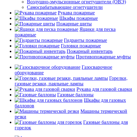
Воздушно-эмульсионные огнетушители (ОВЭ)
Самосрабатывающие огнетушители
Рукава пожарные
Шкафы пожарные
Пожарные щиты
Ящики для песка
пожарные
Гидранты пожарные
Головки пожарные
Пожарный инвентарь
Противопожарные муфты
Газосварочное
оборудование
Горелки,
газовые резаки, паяльные лампы
Рукава для газовой сварки
Газовые баллоны
Шкафы для газовых
баллонов
Машины термической
резки
Газовые баллоны для
горелок