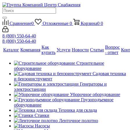
Сравнение
0
Отложенные
0
Корзина
0
0
8 (800) 550-64-40
8 (800) 550-64-40
Как
Вопрос
Каталог
Компания
Услуги
Новости
Статьи
Кон
купить
- ответ
Строительное
оборудование
Садовая техника
и бензоинструмент
Генераторы и
электростанции
Уборочное оборудование
Грузоподъемное
оборудование
Техника для склада
Станки
Ленточное полотно
Насосы