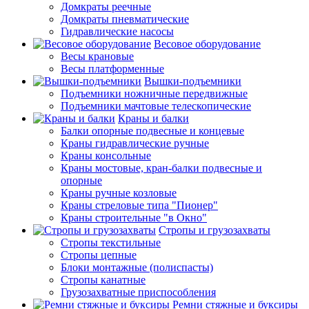
Домкраты реечные
Домкраты пневматические
Гидравлические насосы
Весовое оборудование
Весы крановые
Весы платформенные
Вышки-подъемники
Подъемники ножничные передвижные
Подъемники мачтовые телескопические
Краны и балки
Балки опорные подвесные и концевые
Краны гидравлические ручные
Краны консольные
Краны мостовые, кран-балки подвесные и
опорные
Краны ручные козловые
Краны стреловые типа "Пионер"
Краны строительные "в Окно"
Стропы и грузозахваты
Стропы текстильные
Стропы цепные
Блоки монтажные (полиспасты)
Стропы канатные
Грузозахватные приспособления
Ремни стяжные и буксиры