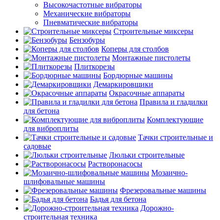
Высокочастотные вибраторы
Механические вибраторы
Пневматические вибраторы
Строительные миксеры
Бензобуры
Коперы для столбов
Монтажные пистолеты
Плиткорезы
Бордюрные машины
Демаркировщики
Окрасочные аппараты
Правила и гладилки
для бетона
Комплектующие
для виброплиты
Тачки строительные и
садовые
Люльки строительные
Растворонасосы
Мозаично-
шлифовальные машины
Фрезеровальные машины
Бадья для бетона
Дорожно-
строительная техника