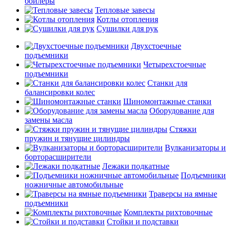
бойлеры
Тепловые завесы
Котлы отопления
Сушилки для рук
Двухстоечные
подъемники
Четырехстоечные
подъемники
Станки для
балансировки колес
Шиномонтажные станки
Оборудование для
замены масла
Стяжки
пружин и тянущие цилиндры
Вулканизаторы и
борторасширители
Лежаки подкатные
Подъемники
ножничные автомобильные
Траверсы на ямные
подъемники
Комплекты рихтовочные
Стойки и подставки