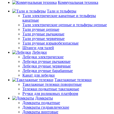
Коммунальная техника
Тали и тельферы
Тали электрические канатные и тельферы
канатные
Тали электрические цепные и тельферы цепные
Тали ручные цепные
Тали ручные рычажные
Тали ручные червячные
Тали ручные взрывобезопасные
Штанги для талей
Лебедки
Лебедки электрические
Лебедки ручные рычажные
Лебедки ручные червячные
Лебедки ручные барабанные
Канат для лебедки
Такелажные тележки
Такелажные тележки поворотные
Тележки подкатные такелажные
Ручки для роликовых платформ
Домкраты
Домкраты подкатные
Домкраты гидравлические
Домкраты винтовые