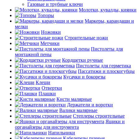
Газовые и трубные ключи
Молотки, кувалды, киянки
Топоры
Маркеры, карандаши и
мелки
Ножовки
Строительные ножи
Метчики
Пистолеты для
монтажной пены
Кордщетки ручные
Пистолеты для герметика
Пассатижи и плоскогубцы
Кусачки и бокорезы
Клещи
Отвертки
Плашки
Кисти малярные
Держатели и воротки
Валики малярные
Степлеры строительные
Ящики и
органайзеры для инструмента
Напильники
Кабелерезы ручные