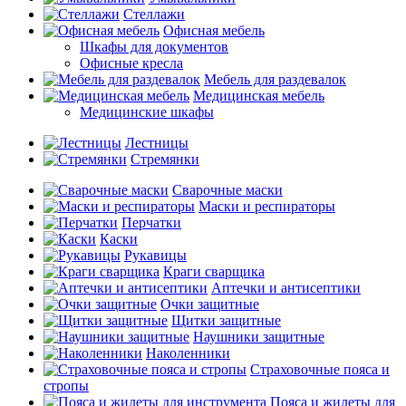
Стеллажи
Офисная мебель
Шкафы для документов
Офисные кресла
Мебель для раздевалок
Медицинская мебель
Медицинские шкафы
Лестницы
Стремянки
Сварочные маски
Маски и респираторы
Перчатки
Каски
Рукавицы
Краги сварщика
Аптечки и антисептики
Очки защитные
Щитки защитные
Наушники защитные
Наколенники
Страховочные пояса и
стропы
Пояса и жилеты для