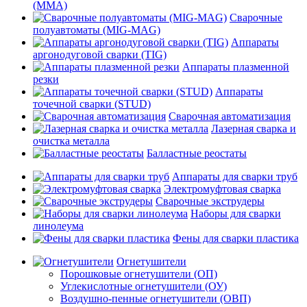
(MMA)
Сварочные
полуавтоматы (MIG-MAG)
Аппараты
аргонодуговой сварки (TIG)
Аппараты плазменной
резки
Аппараты
точечной сварки (STUD)
Сварочная автоматизация
Лазерная сварка и
очистка металла
Балластные реостаты
Аппараты для сварки труб
Электромуфтовая сварка
Сварочные экструдеры
Наборы для сварки
линолеума
Фены для сварки пластика
Огнетушители
Порошковые огнетушители (ОП)
Углекислотные огнетушители (ОУ)
Воздушно-пенные огнетушители (ОВП)