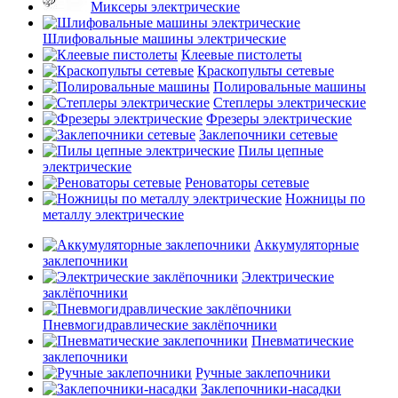
Миксеры электрические
Шлифовальные машины электрические
Клеевые пистолеты
Краскопульты сетевые
Полировальные машины
Степлеры электрические
Фрезеры электрические
Заклепочники сетевые
Пилы цепные
электрические
Реноваторы сетевые
Ножницы по
металлу электрические
Аккумуляторные
заклепочники
Электрические
заклёпочники
Пневмогидравлические заклёпочники
Пневматические
заклепочники
Ручные заклепочники
Заклепочники-насадки