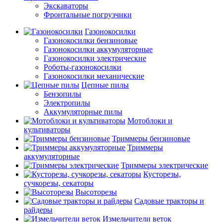
Экскаваторы
Фронтальные погрузчики
Газонокосилки
Газонокосилки бензиновые
Газонокосилки аккумуляторные
Газонокосилки электрические
Роботы-газонокосилки
Газонокосилки механические
Цепные пилы
Бензопилы
Электропилы
Аккумуляторные пилы
Мотоблоки и
культиваторы
Триммеры бензиновые
Триммеры
аккумуляторные
Триммеры электрические
Кусторезы,
сучкорезы, секаторы
Высоторезы
Садовые тракторы и
райдеры
Измельчители веток