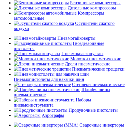
Бензиновые компрессоры
Дизельные компрессоры
Компрессоры
автомобильные
Осушители сжатого
воздуха
Пневмогайковерты
Гвоздезабивные
пистолеты
Пневмокраскопульты
Молотки пневматические
Дрели пневматические
Пневматические трещетки
Пневмопистолеты для накачки шин
Степлеры пневматические
Шлифмашины
пневматические
Наборы
пневмоинструмента
Продувочные пистолеты
Аэрографы
Сварочные инверторы