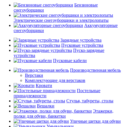
Бензиновые
снегоуборщики
Электрические снегоуборщики и электролопаты
Аккумуляторные
снегоуборщики
Зарядные устройства
Пусковые устройства
Пуско-зарядные
устройства
Пусковые кабели
Производственная мебель
Верстаки
Комплектующие для верстаков
Кровати
Постельные
принадлежности
Стулья, табуреты, столы
Вешалки
Этажерки,
полки для обуви, банкетки
Уличные щетки для обуви
Умывальники