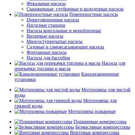
Фекальные насосы
Скважинные, глубинные и колодезные насосы
Поверхностные насосы
Циркуляционные насосы
Насосные станции
Насосы консольные и моноблочные
Вихревые насосы
Многоступенчатые насосы
Садовые и самовсасывающие насосы
Фонтанные насосы
Насосы для бассейна
Насосы для
перекачки топлива и масла
Канализационные
установки
Мотопомпы для чистой
воды
Мотопомпы для
грязной воды
Мотопомпы пожарные
Поршневые компрессоры
Безмасляные компрессоры
Винтовые компрессоры