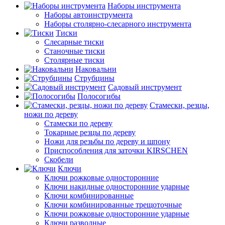
Наборы инструмента
Наборы автоинструмента
Наборы столярно-слесарного инструмента
Тиски
Слесарные тиски
Станочные тиски
Столярные тиски
Наковальни
Струбцины
Садовый инструмент
Полосогибы
Стамески, резцы,
ножи по дереву
Стамески по дереву
Токарные резцы по дереву
Ножи для резьбы по дереву и шпону
Приспособления для заточки KIRSCHEN
Скобели
Ключи
Ключи рожковые односторонние
Ключи накидные односторонние ударные
Ключи комбинированные
Ключи комбинированные трещоточные
Ключи рожковые односторонние ударные
Ключи разводные