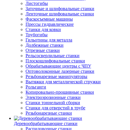
Листогибы
Заточные и шлифовальные станки
Ленточные шлифовальные станки
Фаскосъемные машины
Прессы гидравлические
Станки для ковки
Трубогибы
Гильотины для металла
Долбежные станки
Отрезные станки
Рельсосверлильные станки
Плоскошлифовальные станки
Обрабатывающие центры с ЧПУ
Оптоволоконные лазерные станки
Резьбонарезные манипуляторы
Вытяжки для металлической стружки
Рольганги
Копировально-прошивные станки
Электроэрозионные станки
Станки тоннельной сборки
Станки для отверстий в трубе
Резьбонарезные станки
Деревообрабатывающие станки
Распиловочные станки