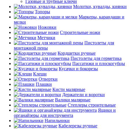
Газовые и трубные ключи
Молотки, кувалды, киянки
Топоры
Маркеры, карандаши и
мелки
Ножовки
Строительные ножи
Метчики
Пистолеты для
монтажной пены
Кордщетки ручные
Пистолеты для герметика
Пассатижи и плоскогубцы
Кусачки и бокорезы
Клещи
Отвертки
Плашки
Кисти малярные
Держатели и воротки
Валики малярные
Степлеры строительные
Ящики и
органайзеры для инструмента
Напильники
Кабелерезы ручные