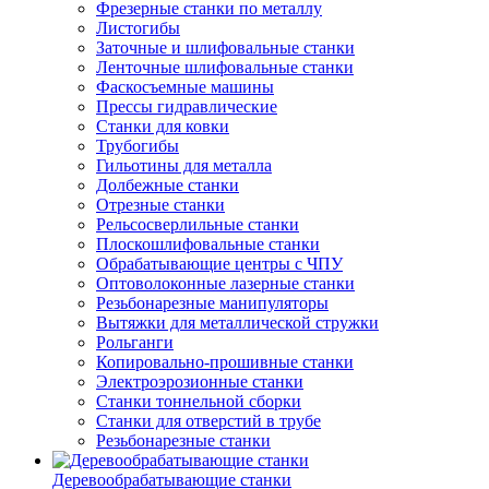
Фрезерные станки по металлу
Листогибы
Заточные и шлифовальные станки
Ленточные шлифовальные станки
Фаскосъемные машины
Прессы гидравлические
Станки для ковки
Трубогибы
Гильотины для металла
Долбежные станки
Отрезные станки
Рельсосверлильные станки
Плоскошлифовальные станки
Обрабатывающие центры с ЧПУ
Оптоволоконные лазерные станки
Резьбонарезные манипуляторы
Вытяжки для металлической стружки
Рольганги
Копировально-прошивные станки
Электроэрозионные станки
Станки тоннельной сборки
Станки для отверстий в трубе
Резьбонарезные станки
Деревообрабатывающие станки