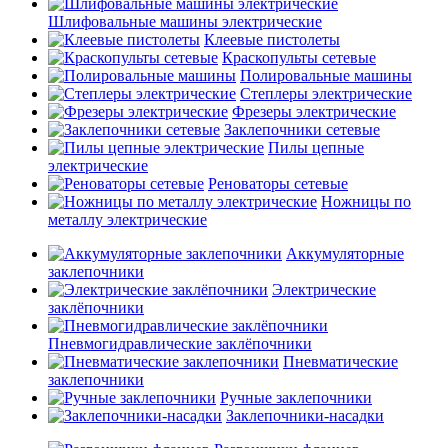
Шлифовальные машины электрические
Клеевые пистолеты
Краскопульты сетевые
Полировальные машины
Степлеры электрические
Фрезеры электрические
Заклепочники сетевые
Пилы цепные
электрические
Реноваторы сетевые
Ножницы по
металлу электрические
Аккумуляторные
заклепочники
Электрические
заклёпочники
Пневмогидравлические заклёпочники
Пневматические
заклепочники
Ручные заклепочники
Заклепочники-насадки