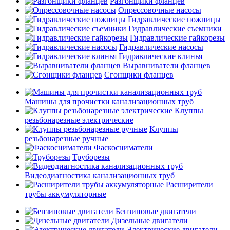
Разгонщики фланцев
Опрессовочные насосы
Гидравлические ножницы
Гидравлические съемники
Гидравлические гайкорезы
Гидравлические насосы
Гидравлические клинья
Выравниватели фланцев
Сгонщики фланцев
Машины для прочистки канализационных труб
Клуппы
резьбонарезные электрические
Клуппы
резьбонарезные ручные
Фаскосниматели
Труборезы
Видеодиагностика канализационных труб
Расширители
трубы аккумуляторные
Бензиновые двигатели
Дизельные двигатели
Электрические двигатели