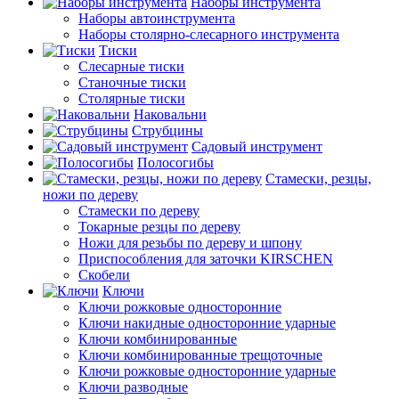
Наборы инструмента
Наборы автоинструмента
Наборы столярно-слесарного инструмента
Тиски
Слесарные тиски
Станочные тиски
Столярные тиски
Наковальни
Струбцины
Садовый инструмент
Полосогибы
Стамески, резцы,
ножи по дереву
Стамески по дереву
Токарные резцы по дереву
Ножи для резьбы по дереву и шпону
Приспособления для заточки KIRSCHEN
Скобели
Ключи
Ключи рожковые односторонние
Ключи накидные односторонние ударные
Ключи комбинированные
Ключи комбинированные трещоточные
Ключи рожковые односторонние ударные
Ключи разводные