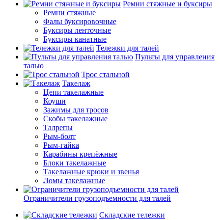
Ремни стяжные и буксиры
Ремни стяжные
Фалы буксировочные
Буксиры ленточные
Буксиры канатные
Тележки для талей
Пульты для управления
талью
Трос стальной
Такелаж
Цепи такелажные
Коуши
Зажимы для тросов
Скобы такелажные
Талрепы
Рым-болт
Рым-гайка
Карабины крепёжные
Блоки такелажные
Такелажные крюки и звенья
Ломы такелажные
Ограничители грузоподъемности для талей
Складские тележки