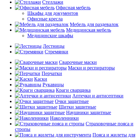
Стеллажи
Офисная мебель
Шкафы для документов
Офисные кресла
Мебель для раздевалок
Медицинская мебель
Медицинские шкафы
Лестницы
Стремянки
Сварочные маски
Маски и респираторы
Перчатки
Каски
Рукавицы
Краги сварщика
Аптечки и антисептики
Очки защитные
Щитки защитные
Наушники защитные
Наколенники
Страховочные пояса и
стропы
Пояса и жилеты для