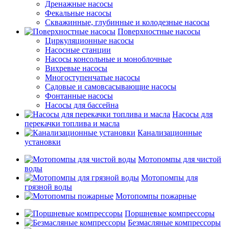
Дренажные насосы
Фекальные насосы
Скважинные, глубинные и колодезные насосы
Поверхностные насосы
Циркуляционные насосы
Насосные станции
Насосы консольные и моноблочные
Вихревые насосы
Многоступенчатые насосы
Садовые и самовсасывающие насосы
Фонтанные насосы
Насосы для бассейна
Насосы для
перекачки топлива и масла
Канализационные
установки
Мотопомпы для чистой
воды
Мотопомпы для
грязной воды
Мотопомпы пожарные
Поршневые компрессоры
Безмасляные компрессоры