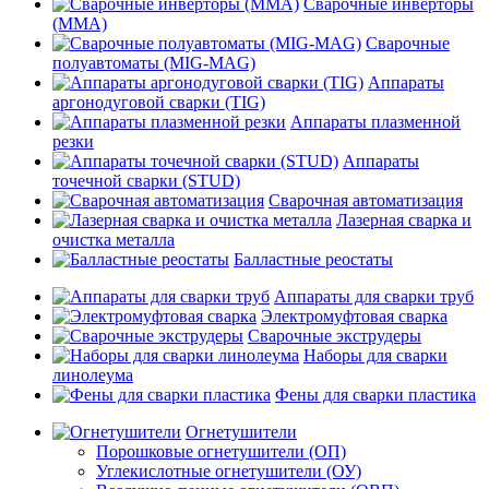
Сварочные инверторы
(MMA)
Сварочные
полуавтоматы (MIG-MAG)
Аппараты
аргонодуговой сварки (TIG)
Аппараты плазменной
резки
Аппараты
точечной сварки (STUD)
Сварочная автоматизация
Лазерная сварка и
очистка металла
Балластные реостаты
Аппараты для сварки труб
Электромуфтовая сварка
Сварочные экструдеры
Наборы для сварки
линолеума
Фены для сварки пластика
Огнетушители
Порошковые огнетушители (ОП)
Углекислотные огнетушители (ОУ)