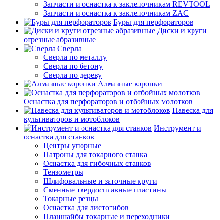
Запчасти и оснастка к заклепочникам REVTOOL
Запчасти и оснастка к заклепочникам ZAC
Буры для перфораторов
Диски и круги
отрезные абразивные
Сверла
Сверла по металлу
Сверла по бетону
Сверла по дереву
Алмазные коронки
Оснастка для перфораторов и отбойных молотков
Навеска для
культиваторов и мотоблоков
Инструмент и
оснастка для станков
Центры упорные
Патроны для токарного станка
Оснастка для гибочных станков
Тензометры
Шлифовальные и заточные круги
Сменные твердосплавные пластины
Токарные резцы
Оснастка для листогибов
Планшайбы токарные и переходники