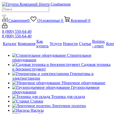
Сравнение
0
Отложенные
0
Корзина
0
0
8 (800) 550-64-40
8 (800) 550-64-40
Как
Вопрос
Каталог
Компания
Услуги
Новости
Статьи
Кон
купить
- ответ
Строительное
оборудование
Садовая техника
и бензоинструмент
Генераторы и
электростанции
Уборочное оборудование
Грузоподъемное
оборудование
Техника для склада
Станки
Ленточное полотно
Насосы