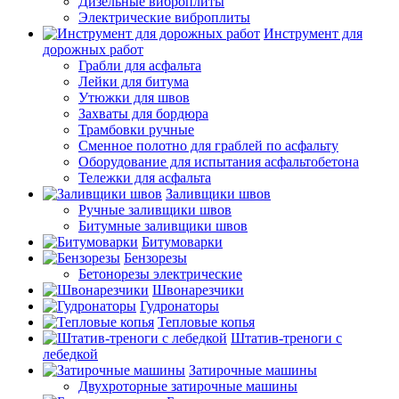
Дизельные виброплиты
Электрические виброплиты
Инструмент для
дорожных работ
Грабли для асфальта
Лейки для битума
Утюжки для швов
Захваты для бордюра
Трамбовки ручные
Сменное полотно для граблей по асфальту
Оборудование для испытания асфальтобетона
Тележки для асфальта
Заливщики швов
Ручные заливщики швов
Битумные заливщики швов
Битумоварки
Бензорезы
Бетонорезы электрические
Швонарезчики
Гудронаторы
Тепловые копья
Штатив-треноги с
лебедкой
Затирочные машины
Двухроторные затирочные машины