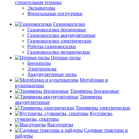
строительная техника
Экскаваторы
Фронтальные погрузчики
Газонокосилки
Газонокосилки бензиновые
Газонокосилки аккумуляторные
Газонокосилки электрические
Роботы-газонокосилки
Газонокосилки механические
Цепные пилы
Бензопилы
Электропилы
Аккумуляторные пилы
Мотоблоки и
культиваторы
Триммеры бензиновые
Триммеры
аккумуляторные
Триммеры электрические
Кусторезы,
сучкорезы, секаторы
Высоторезы
Садовые тракторы и
райдеры