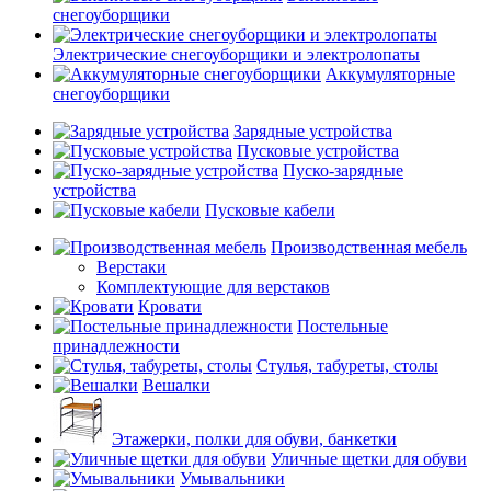
снегоуборщики
Электрические снегоуборщики и электролопаты
Аккумуляторные
снегоуборщики
Зарядные устройства
Пусковые устройства
Пуско-зарядные
устройства
Пусковые кабели
Производственная мебель
Верстаки
Комплектующие для верстаков
Кровати
Постельные
принадлежности
Стулья, табуреты, столы
Вешалки
Этажерки, полки для обуви, банкетки
Уличные щетки для обуви
Умывальники