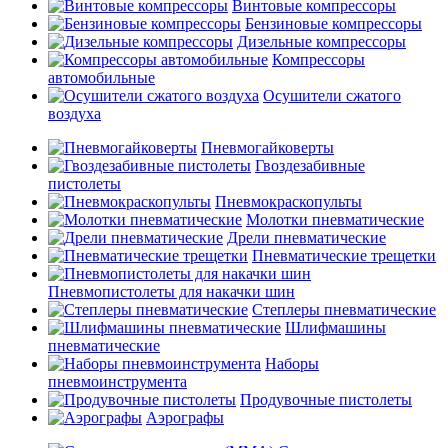
Винтовые компрессоры
Бензиновые компрессоры
Дизельные компрессоры
Компрессоры
автомобильные
Осушители сжатого
воздуха
Пневмогайковерты
Гвоздезабивные
пистолеты
Пневмокраскопульты
Молотки пневматические
Дрели пневматические
Пневматические трещетки
Пневмопистолеты для накачки шин
Степлеры пневматические
Шлифмашины
пневматические
Наборы
пневмоинструмента
Продувочные пистолеты
Аэрографы