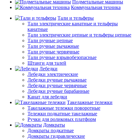
Подметальные машины
Коммунальная техника
Тали и тельферы
Тали электрические канатные и тельферы
канатные
Тали электрические цепные и тельферы цепные
Тали ручные цепные
Тали ручные рычажные
Тали ручные червячные
Тали ручные взрывобезопасные
Штанги для талей
Лебедки
Лебедки электрические
Лебедки ручные рычажные
Лебедки ручные червячные
Лебедки ручные барабанные
Канат для лебедки
Такелажные тележки
Такелажные тележки поворотные
Тележки подкатные такелажные
Ручки для роликовых платформ
Домкраты
Домкраты подкатные
Домкраты гидравлические