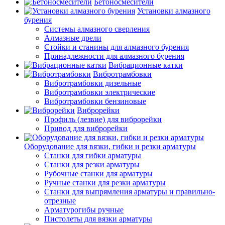
Бетоносмесители
Установки алмазного
бурения
Системы алмазного сверления
Алмазные дрели
Стойки и станины для алмазного бурения
Принадлежности для алмазного бурения
Вибрационные катки
Вибротрамбовки
Вибротрамбовки дизельные
Вибротрамбовки электрические
Вибротрамбовки бензиновые
Виброрейки
Профиль (лезвие) для виброрейки
Привод для виброрейки
Оборудование для вязки, гибки и резки арматуры
Станки для гибки арматуры
Станки для резки арматуры
Рубочные станки для арматуры
Ручные станки для резки арматуры
Станки для выпрямления арматуры и правильно-
отрезные
Арматурогибы ручные
Пистолеты для вязки арматуры