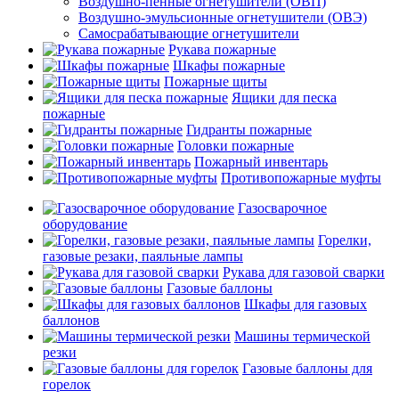
Воздушно-пенные огнетушители (ОВП)
Воздушно-эмульсионные огнетушители (ОВЭ)
Самосрабатывающие огнетушители
Рукава пожарные
Шкафы пожарные
Пожарные щиты
Ящики для песка
пожарные
Гидранты пожарные
Головки пожарные
Пожарный инвентарь
Противопожарные муфты
Газосварочное
оборудование
Горелки,
газовые резаки, паяльные лампы
Рукава для газовой сварки
Газовые баллоны
Шкафы для газовых
баллонов
Машины термической
резки
Газовые баллоны для
горелок