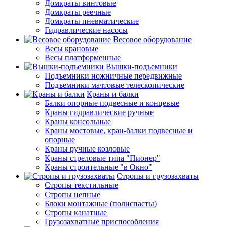
Домкраты винтовые
Домкраты реечные
Домкраты пневматические
Гидравлические насосы
Весовое оборудование
Весы крановые
Весы платформенные
Вышки-подъемники
Подъемники ножничные передвижные
Подъемники мачтовые телескопические
Краны и балки
Балки опорные подвесные и концевые
Краны гидравлические ручные
Краны консольные
Краны мостовые, кран-балки подвесные и
опорные
Краны ручные козловые
Краны стреловые типа "Пионер"
Краны строительные "в Окно"
Стропы и грузозахваты
Стропы текстильные
Стропы цепные
Блоки монтажные (полиспасты)
Стропы канатные
Грузозахватные приспособления