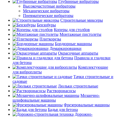
Глубинные вибраторы
Высокочастотные вибраторы
Механические вибраторы
Пневматические вибраторы
Строительные миксеры
Бензобуры
Коперы для столбов
Монтажные пистолеты
Плиткорезы
Бордюрные машины
Демаркировщики
Окрасочные аппараты
Правила и гладилки
для бетона
Комплектующие
для виброплиты
Тачки строительные и
садовые
Люльки строительные
Растворонасосы
Мозаично-
шлифовальные машины
Фрезеровальные машины
Бадья для бетона
Дорожно-