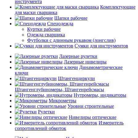
инструмента
Комплектующие
для маски сварщика
Шапки рабочие
Спецодежда
Куртки рабочие
Одежда сварщика
Футболки с длинным рукавом (лонгслив)
Сумки для инструментов
Лазерные рулетки
Лазерные нивелиры
Динамометрические
ключи
Штангенциркули
Штангенглубиномеры, Штангенрейсмасы
Нутромеры, индикаторы
Микрометры
Уровни строительные
Рулетки
Нивелиры оптические
Измеритель
сопротивлений обмоток