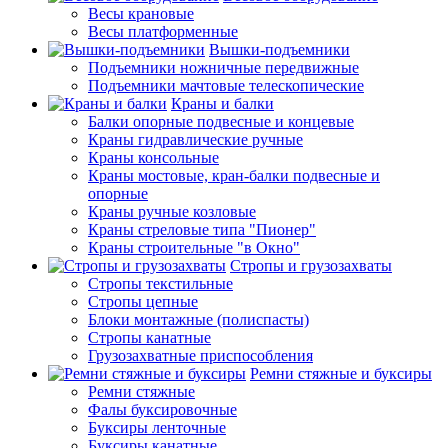
Весы крановые
Весы платформенные
Вышки-подъемники
Подъемники ножничные передвижные
Подъемники мачтовые телескопические
Краны и балки
Балки опорные подвесные и концевые
Краны гидравлические ручные
Краны консольные
Краны мостовые, кран-балки подвесные и
опорные
Краны ручные козловые
Краны стреловые типа "Пионер"
Краны строительные "в Окно"
Стропы и грузозахваты
Стропы текстильные
Стропы цепные
Блоки монтажные (полиспасты)
Стропы канатные
Грузозахватные приспособления
Ремни стяжные и буксиры
Ремни стяжные
Фалы буксировочные
Буксиры ленточные
Буксиры канатные