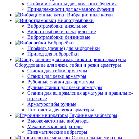
Стойки и станины для алмазного бурения
Принадлежности для алмазного бурения
Вибрационные катки
Вибротрамбовки
Вибротрамбовки дизельные
Вибротрамбовки электрические
Вибротрамбовки бензиновые
Виброрейки
Профиль (лезвие) для виброрейки
Привод для виброрейки
Оборудование для вязки, гибки и резки арматуры
Станки для гибки арматуры
Станки для резки арматуры
Рубочные станки для арматуры
Ручные станки для резки арматуры
Станки для выпрямления арматуры и правильно-
отрезные
Арматурогибы ручные
Пистолеты для вязки арматуры
Глубинные вибраторы
Высокочастотные вибраторы
Механические вибраторы
Пневматические вибраторы
Строительные миксеры