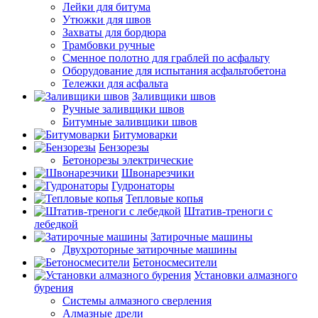
Лейки для битума
Утюжки для швов
Захваты для бордюра
Трамбовки ручные
Сменное полотно для граблей по асфальту
Оборудование для испытания асфальтобетона
Тележки для асфальта
Заливщики швов
Ручные заливщики швов
Битумные заливщики швов
Битумоварки
Бензорезы
Бетонорезы электрические
Швонарезчики
Гудронаторы
Тепловые копья
Штатив-треноги с
лебедкой
Затирочные машины
Двухроторные затирочные машины
Бетоносмесители
Установки алмазного
бурения
Системы алмазного сверления
Алмазные дрели