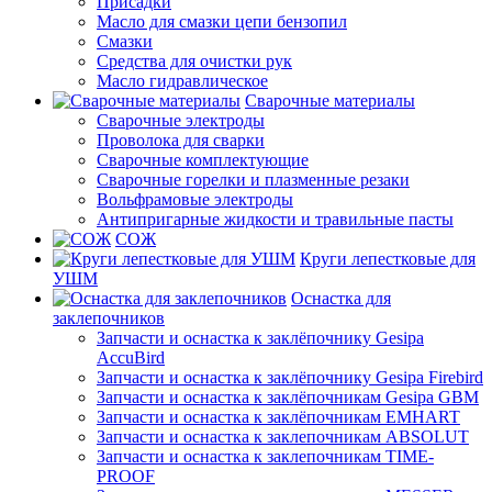
Присадки
Масло для смазки цепи бензопил
Смазки
Средства для очистки рук
Масло гидравлическое
Сварочные материалы
Сварочные электроды
Проволока для сварки
Сварочные комплектующие
Сварочные горелки и плазменные резаки
Вольфрамовые электроды
Антипригарные жидкости и травильные пасты
СОЖ
Круги лепестковые для
УШМ
Оснастка для
заклепочников
Запчасти и оснастка к заклёпочнику Gesipa
AccuBird
Запчасти и оснастка к заклёпочнику Gesipa Firebird
Запчасти и оснастка к заклёпочникам Gesipa GBM
Запчасти и оснастка к заклёпочникам EMHART
Запчасти и оснастка к заклепочникам ABSOLUT
Запчасти и оснастка к заклепочникам TIME-
PROOF