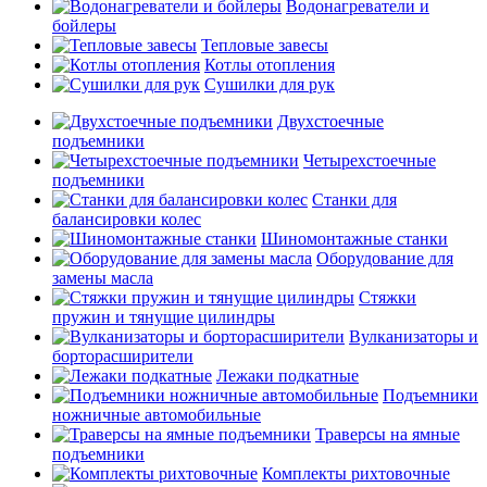
Водонагреватели и
бойлеры
Тепловые завесы
Котлы отопления
Сушилки для рук
Двухстоечные
подъемники
Четырехстоечные
подъемники
Станки для
балансировки колес
Шиномонтажные станки
Оборудование для
замены масла
Стяжки
пружин и тянущие цилиндры
Вулканизаторы и
борторасширители
Лежаки подкатные
Подъемники
ножничные автомобильные
Траверсы на ямные
подъемники
Комплекты рихтовочные