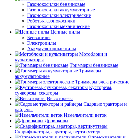
Газонокосилки бензиновые
Газонокосилки аккумуляторные
Газонокосилки электрические
Роботы-газонокосилки
Газонокосилки механические
Цепные пилы
Бензопилы
Электропилы
Аккумуляторные пилы
Мотоблоки и
культиваторы
Триммеры бензиновые
Триммеры
аккумуляторные
Триммеры электрические
Кусторезы,
сучкорезы, секаторы
Высоторезы
Садовые тракторы и
райдеры
Измельчители веток
Дровоколы
Скарификаторы, аэраторы, вертикуттеры
Опрыскиватели и