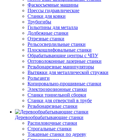
Фаскосъемные машины
Прессы гидравлические
Станки для ковки
Трубогибы
Гильотины для металла
Долбежные станки
Отрезные станки
Рельсосверлильные станки
Плоскошлифовальные станки
Обрабатывающие центры с ЧПУ
Оптоволоконные лазерные станки
Резьбонарезные манипуляторы
Вытяжки для металлической стружки
Рольганги
Копировально-прошивные станки
Электроэрозионные станки
Станки тоннельной сборки
Станки для отверстий в трубе
Резьбонарезные станки
Деревообрабатывающие станки
Распиловочные станки
Строгальные станки
Токарные станки по дереву
Стружкоотсосы