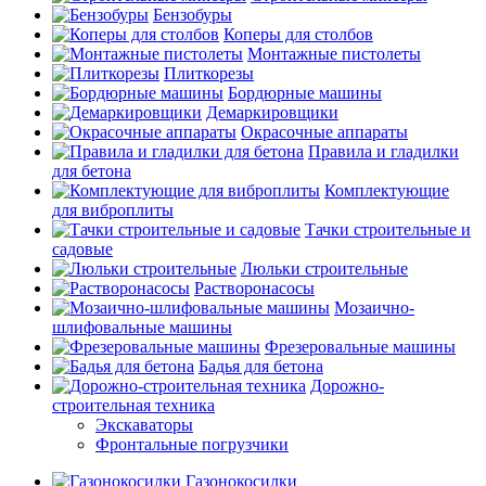
Бензобуры
Коперы для столбов
Монтажные пистолеты
Плиткорезы
Бордюрные машины
Демаркировщики
Окрасочные аппараты
Правила и гладилки
для бетона
Комплектующие
для виброплиты
Тачки строительные и
садовые
Люльки строительные
Растворонасосы
Мозаично-
шлифовальные машины
Фрезеровальные машины
Бадья для бетона
Дорожно-
строительная техника
Экскаваторы
Фронтальные погрузчики
Газонокосилки