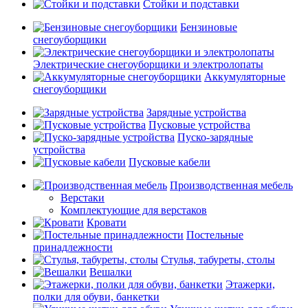
Стойки и подставки
Бензиновые
снегоуборщики
Электрические снегоуборщики и электролопаты
Аккумуляторные
снегоуборщики
Зарядные устройства
Пусковые устройства
Пуско-зарядные
устройства
Пусковые кабели
Производственная мебель
Верстаки
Комплектующие для верстаков
Кровати
Постельные
принадлежности
Стулья, табуреты, столы
Вешалки
Этажерки,
полки для обуви, банкетки