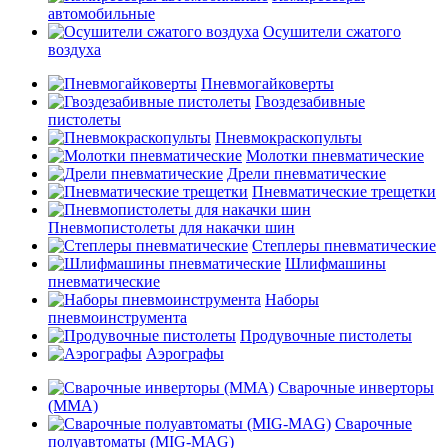
автомобильные
Осушители сжатого
воздуха
Пневмогайковерты
Гвоздезабивные
пистолеты
Пневмокраскопульты
Молотки пневматические
Дрели пневматические
Пневматические трещетки
Пневмопистолеты для накачки шин
Степлеры пневматические
Шлифмашины
пневматические
Наборы
пневмоинструмента
Продувочные пистолеты
Аэрографы
Сварочные инверторы
(MMA)
Сварочные
полуавтоматы (MIG-MAG)