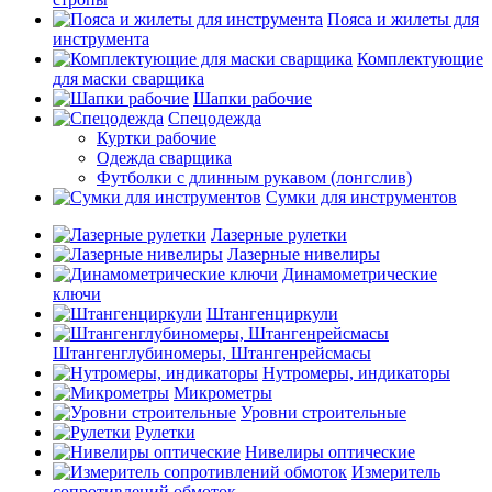
Пояса и жилеты для
инструмента
Комплектующие
для маски сварщика
Шапки рабочие
Спецодежда
Куртки рабочие
Одежда сварщика
Футболки с длинным рукавом (лонгслив)
Сумки для инструментов
Лазерные рулетки
Лазерные нивелиры
Динамометрические
ключи
Штангенциркули
Штангенглубиномеры, Штангенрейсмасы
Нутромеры, индикаторы
Микрометры
Уровни строительные
Рулетки
Нивелиры оптические
Измеритель
сопротивлений обмоток