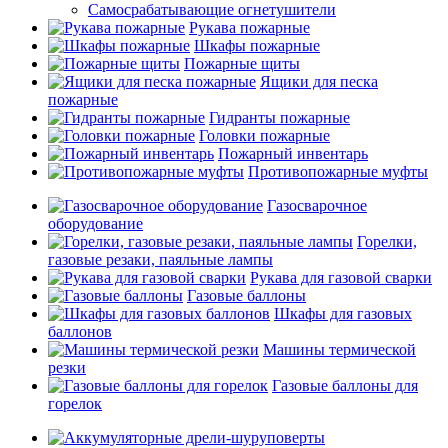
Самосрабатывающие огнетушители
Рукава пожарные
Шкафы пожарные
Пожарные щиты
Ящики для песка
пожарные
Гидранты пожарные
Головки пожарные
Пожарный инвентарь
Противопожарные муфты
Газосварочное
оборудование
Горелки,
газовые резаки, паяльные лампы
Рукава для газовой сварки
Газовые баллоны
Шкафы для газовых
баллонов
Машины термической
резки
Газовые баллоны для
горелок