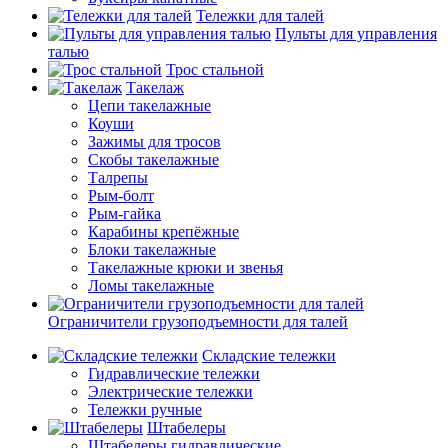
Тележки для талей
Пульты для управления
талью
Трос стальной
Такелаж
Цепи такелажные
Коуши
Зажимы для тросов
Скобы такелажные
Талрепы
Рым-болт
Рым-гайка
Карабины крепёжные
Блоки такелажные
Такелажные крюки и звенья
Ломы такелажные
Ограничители грузоподъемности для талей
Складские тележки
Гидравлические тележки
Электрические тележки
Тележки ручные
Штабелеры
Штабелеры гидравлические