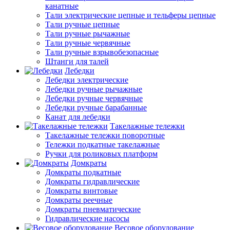
канатные
Тали электрические цепные и тельферы цепные
Тали ручные цепные
Тали ручные рычажные
Тали ручные червячные
Тали ручные взрывобезопасные
Штанги для талей
Лебедки
Лебедки электрические
Лебедки ручные рычажные
Лебедки ручные червячные
Лебедки ручные барабанные
Канат для лебедки
Такелажные тележки
Такелажные тележки поворотные
Тележки подкатные такелажные
Ручки для роликовых платформ
Домкраты
Домкраты подкатные
Домкраты гидравлические
Домкраты винтовые
Домкраты реечные
Домкраты пневматические
Гидравлические насосы
Весовое оборудование