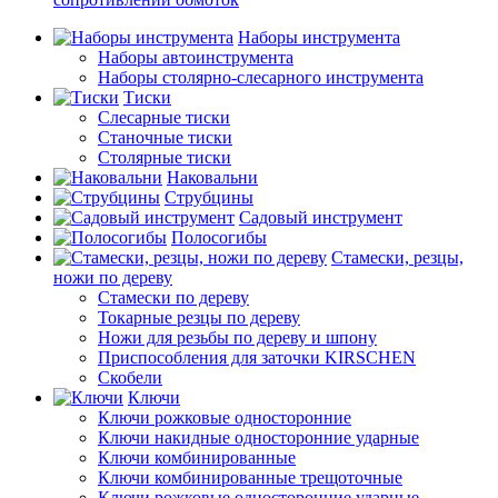
Наборы инструмента
Наборы автоинструмента
Наборы столярно-слесарного инструмента
Тиски
Слесарные тиски
Станочные тиски
Столярные тиски
Наковальни
Струбцины
Садовый инструмент
Полосогибы
Стамески, резцы,
ножи по дереву
Стамески по дереву
Токарные резцы по дереву
Ножи для резьбы по дереву и шпону
Приспособления для заточки KIRSCHEN
Скобели
Ключи
Ключи рожковые односторонние
Ключи накидные односторонние ударные
Ключи комбинированные
Ключи комбинированные трещоточные
Ключи рожковые односторонние ударные