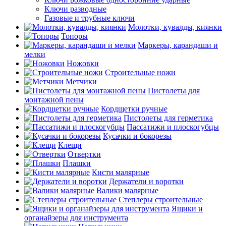
Ключи разводные
Газовые и трубные ключи
Молотки, кувалды, киянки
Топоры
Маркеры, карандаши и
мелки
Ножовки
Строительные ножи
Метчики
Пистолеты для
монтажной пены
Кордщетки ручные
Пистолеты для герметика
Пассатижи и плоскогубцы
Кусачки и бокорезы
Клещи
Отвертки
Плашки
Кисти малярные
Держатели и воротки
Валики малярные
Степлеры строительные
Ящики и
органайзеры для инструмента