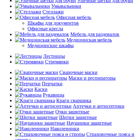
Уличные щетки для обуви
Умывальники
Стеллажи
Офисная мебель
Шкафы для документов
Офисные кресла
Мебель для раздевалок
Медицинская мебель
Медицинские шкафы
Лестницы
Стремянки
Сварочные маски
Маски и респираторы
Перчатки
Каски
Рукавицы
Краги сварщика
Аптечки и антисептики
Очки защитные
Щитки защитные
Наушники защитные
Наколенники
Страховочные пояса и
стропы