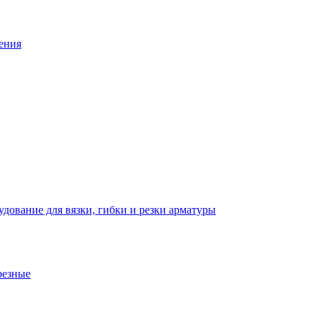
ения
дование для вязки, гибки и резки арматуры
резные