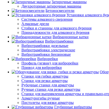
Затирочные машины
Двухроторные затирочные машины
Бетоносмесители
Установки алмазного бур
Системы алмазного сверления
Алмазные дрели
Стойки и станины для алмазного бурения
Принадлежности для алмазного бурения
Вибрационные катки
Вибротрамбовки
Вибротрамбовки дизельные
Вибротрамбовки электрические
Вибротрамбовки бензиновые
Виброрейки
Профиль (лезвие) для виброрейки
Привод для виброрейки
Обору
Станки для гибки арматуры
Станки для резки арматуры
Рубочные станки для арматуры
Ручные станки для резки арматуры
Станки для выпрямления арматуры и правильно-от
Арматурогибы ручные
Пистолеты для вязки арматуры
Глубинные вибраторы