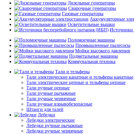
Дизельные генераторы
Сварочные генераторы
Газовые генераторы
Аккумуляторные эле
Осветительные вышки
Источники 
Поломоечные машины
Промышленные пылесосы
Мойки высокого давления
Подметальные машины
Коммунальная техника
Тали и тельферы
Тали электрические канатные и тельферы канатные
Тали электрические цепные и тельферы цепные
Тали ручные цепные
Тали ручные рычажные
Тали ручные червячные
Тали ручные взрывобезопасные
Штанги для талей
Лебедки
Лебедки электрические
Лебедки ручные рычажные
Лебедки ручные червячные