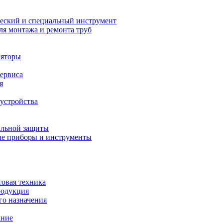
еский и специальный инструмент
ля монтажа и ремонта труб
ляторы
сервиса
я
устройства
альной защиты
е приборы и инструменты
товая техника
родукция
о назначения
ание