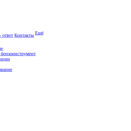
Ещё
- ответ
Контакты
ие
и бензоинструмент
анции
ование