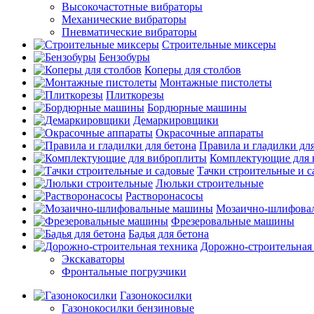
Высокочастотные вибраторы
Механические вибраторы
Пневматические вибраторы
Строительные миксеры
Бензобуры
Коперы для столбов
Монтажные пистолеты
Плиткорезы
Бордюрные машины
Демаркировщики
Окрасочные аппараты
Правила и гладилки для
Комплектующие для 
Тачки строительные и 
Люльки строительные
Растворонасосы
Мозаично-шлифова
Фрезеровальные машины
Бадья для бетона
Дорожно-строительная
Экскаваторы
Фронтальные погрузчики
Газонокосилки
Газонокосилки бензиновые