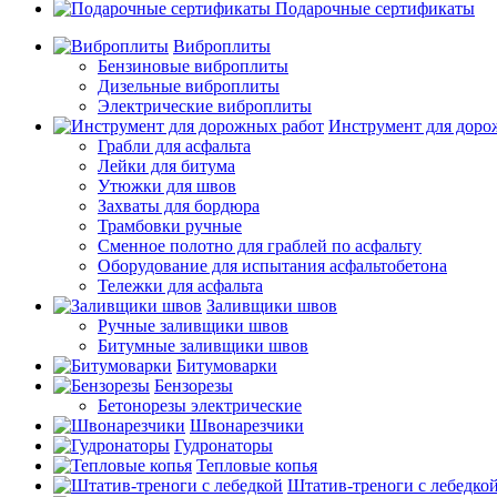
Подарочные сертификаты
Виброплиты
Бензиновые виброплиты
Дизельные виброплиты
Электрические виброплиты
Инструмент для доро
Грабли для асфальта
Лейки для битума
Утюжки для швов
Захваты для бордюра
Трамбовки ручные
Сменное полотно для граблей по асфальту
Оборудование для испытания асфальтобетона
Тележки для асфальта
Заливщики швов
Ручные заливщики швов
Битумные заливщики швов
Битумоварки
Бензорезы
Бетонорезы электрические
Швонарезчики
Гудронаторы
Тепловые копья
Штатив-треноги с лебедко