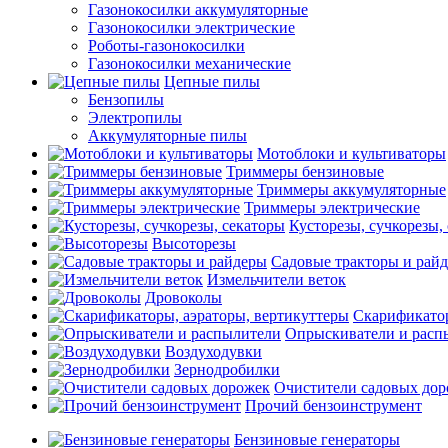
Газонокосилки аккумуляторные
Газонокосилки электрические
Роботы-газонокосилки
Газонокосилки механические
Цепные пилы
Бензопилы
Электропилы
Аккумуляторные пилы
Мотоблоки и культиваторы
Триммеры бензиновые
Триммеры аккумуляторные
Триммеры электрические
Кусторезы, сучкорезы,
Высоторезы
Садовые тракторы и рай
Измельчители веток
Дровоколы
Скарификатор
Опрыскиватели и расп
Воздуходувки
Зернодробилки
Очистители садовых до
Прочий бензоинструмент
Бензиновые генераторы