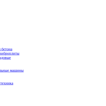
 бетона
виброплиты
садовые
льные машины
 техника