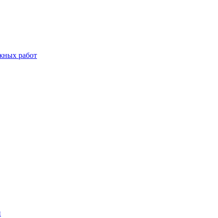
жных работ
й