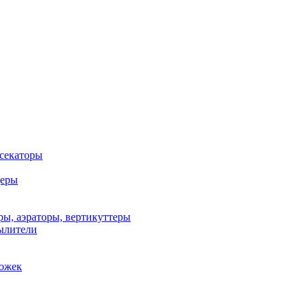
 секаторы
деры
ы, аэраторы, вертикуттеры
ылители
рожек