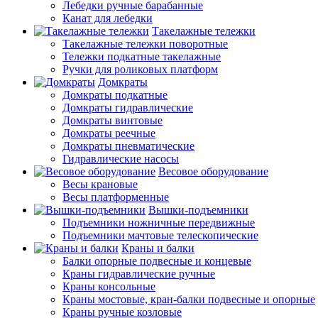
Лебедки ручные барабанные
Канат для лебедки
Такелажные тележки
Такелажные тележки поворотные
Тележки подкатные такелажные
Ручки для роликовых платформ
Домкраты
Домкраты подкатные
Домкраты гидравлические
Домкраты винтовые
Домкраты реечные
Домкраты пневматические
Гидравлические насосы
Весовое оборудование
Весы крановые
Весы платформенные
Вышки-подъемники
Подъемники ножничные передвижные
Подъемники мачтовые телескопические
Краны и балки
Балки опорные подвесные и концевые
Краны гидравлические ручные
Краны консольные
Краны мостовые, кран-балки подвесные и опорные
Краны ручные козловые