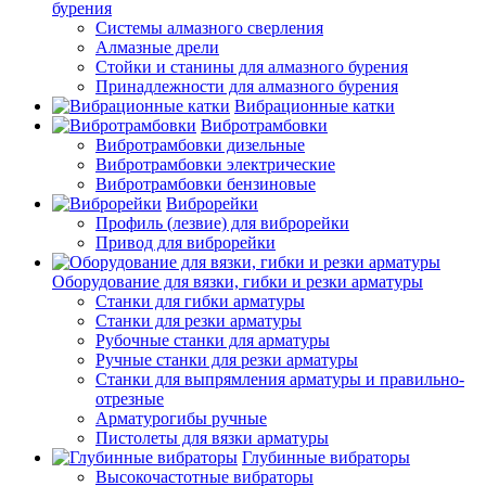
бурения
Системы алмазного сверления
Алмазные дрели
Стойки и станины для алмазного бурения
Принадлежности для алмазного бурения
Вибрационные катки
Вибротрамбовки
Вибротрамбовки дизельные
Вибротрамбовки электрические
Вибротрамбовки бензиновые
Виброрейки
Профиль (лезвие) для виброрейки
Привод для виброрейки
Оборудование для вязки, гибки и резки арматуры
Станки для гибки арматуры
Станки для резки арматуры
Рубочные станки для арматуры
Ручные станки для резки арматуры
Станки для выпрямления арматуры и правильно-
отрезные
Арматурогибы ручные
Пистолеты для вязки арматуры
Глубинные вибраторы
Высокочастотные вибраторы