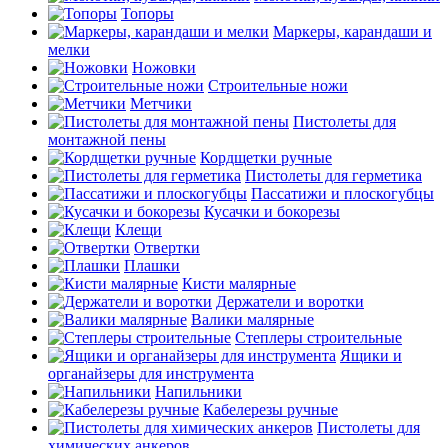
Топоры
Маркеры, карандаши и
мелки
Ножовки
Строительные ножи
Метчики
Пистолеты для
монтажной пены
Кордщетки ручные
Пистолеты для герметика
Пассатижи и плоскогубцы
Кусачки и бокорезы
Клещи
Отвертки
Плашки
Кисти малярные
Держатели и воротки
Валики малярные
Степлеры строительные
Ящики и
органайзеры для инструмента
Напильники
Кабелерезы ручные
Пистолеты для
химических анкеров