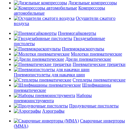
Дизельные компрессоры
Компрессоры
автомобильные
Осушители сжатого
воздуха
Пневмогайковерты
Гвоздезабивные
пистолеты
Пневмокраскопульты
Молотки пневматические
Дрели пневматические
Пневматические трещетки
Пневмопистолеты для накачки шин
Степлеры пневматические
Шлифмашины
пневматические
Наборы
пневмоинструмента
Продувочные пистолеты
Аэрографы
Сварочные инверторы
(MMA)