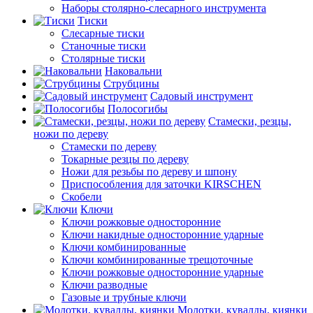
Наборы столярно-слесарного инструмента
Тиски
Слесарные тиски
Станочные тиски
Столярные тиски
Наковальни
Струбцины
Садовый инструмент
Полосогибы
Стамески, резцы,
ножи по дереву
Стамески по дереву
Токарные резцы по дереву
Ножи для резьбы по дереву и шпону
Приспособления для заточки KIRSCHEN
Скобели
Ключи
Ключи рожковые односторонние
Ключи накидные односторонние ударные
Ключи комбинированные
Ключи комбинированные трещоточные
Ключи рожковые односторонние ударные
Ключи разводные
Газовые и трубные ключи
Молотки, кувалды, киянки