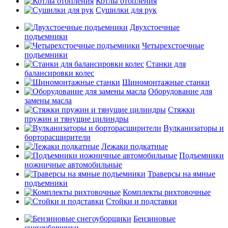
Котлы отопления
Сушилки для рук
Двухстоечные
подъемники
Четырехстоечные
подъемники
Станки для
балансировки колес
Шиномонтажные станки
Оборудование для
замены масла
Стяжки
пружин и тянущие цилиндры
Вулканизаторы и
борторасширители
Лежаки подкатные
Подъемники
ножничные автомобильные
Траверсы на ямные
подъемники
Комплекты рихтовочные
Стойки и подставки
Бензиновые
снегоуборщики