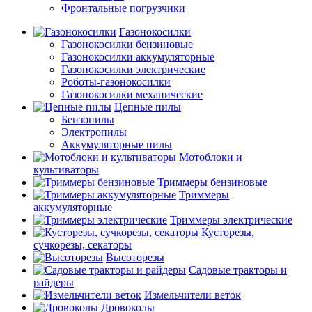
Фронтальные погрузчики
Газонокосилки
Газонокосилки бензиновые
Газонокосилки аккумуляторные
Газонокосилки электрические
Роботы-газонокосилки
Газонокосилки механические
Цепные пилы
Бензопилы
Электропилы
Аккумуляторные пилы
Мотоблоки и
культиваторы
Триммеры бензиновые
Триммеры
аккумуляторные
Триммеры электрические
Кусторезы,
сучкорезы, секаторы
Высоторезы
Садовые тракторы и
райдеры
Измельчители веток
Дровоколы