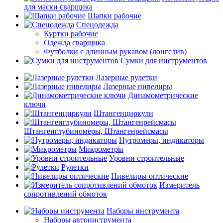
для маски сварщика
Шапки рабочие
Спецодежда
Куртки рабочие
Одежда сварщика
Футболки с длинным рукавом (лонгслив)
Сумки для инструментов
Лазерные рулетки
Лазерные нивелиры
Динамометрические
ключи
Штангенциркули
Штангенглубиномеры, Штангенрейсмасы
Нутромеры, индикаторы
Микрометры
Уровни строительные
Рулетки
Нивелиры оптические
Измеритель
сопротивлений обмоток
Наборы инструмента
Наборы автоинструмента