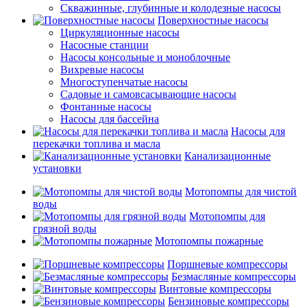
Скважинные, глубинные и колодезные насосы
Поверхностные насосы
Циркуляционные насосы
Насосные станции
Насосы консольные и моноблочные
Вихревые насосы
Многоступенчатые насосы
Садовые и самовсасывающие насосы
Фонтанные насосы
Насосы для бассейна
Насосы для
перекачки топлива и масла
Канализационные
установки
Мотопомпы для чистой
воды
Мотопомпы для
грязной воды
Мотопомпы пожарные
Поршневые компрессоры
Безмасляные компрессоры
Винтовые компрессоры
Бензиновые компрессоры