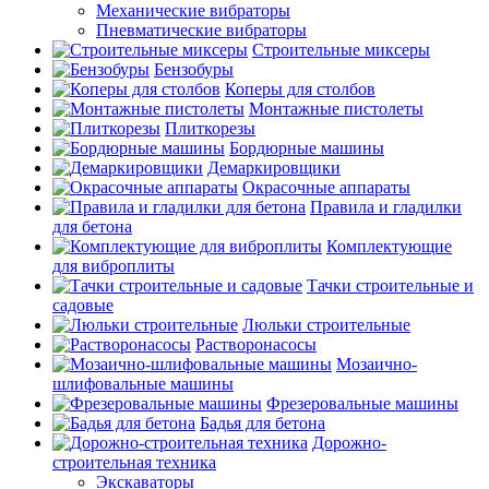
Механические вибраторы
Пневматические вибраторы
Строительные миксеры
Бензобуры
Коперы для столбов
Монтажные пистолеты
Плиткорезы
Бордюрные машины
Демаркировщики
Окрасочные аппараты
Правила и гладилки
для бетона
Комплектующие
для виброплиты
Тачки строительные и
садовые
Люльки строительные
Растворонасосы
Мозаично-
шлифовальные машины
Фрезеровальные машины
Бадья для бетона
Дорожно-
строительная техника
Экскаваторы