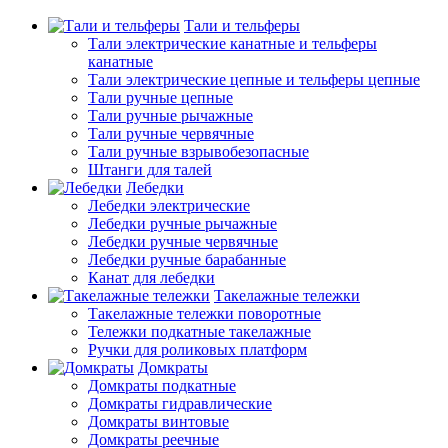
Тали и тельферы
Тали электрические канатные и тельферы
канатные
Тали электрические цепные и тельферы цепные
Тали ручные цепные
Тали ручные рычажные
Тали ручные червячные
Тали ручные взрывобезопасные
Штанги для талей
Лебедки
Лебедки электрические
Лебедки ручные рычажные
Лебедки ручные червячные
Лебедки ручные барабанные
Канат для лебедки
Такелажные тележки
Такелажные тележки поворотные
Тележки подкатные такелажные
Ручки для роликовых платформ
Домкраты
Домкраты подкатные
Домкраты гидравлические
Домкраты винтовые
Домкраты реечные