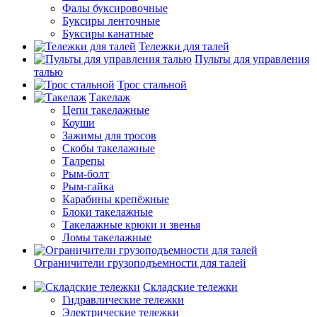
Фалы буксировочные
Буксиры ленточные
Буксиры канатные
Тележки для талей
Пульты для управления
талью
Трос стальной
Такелаж
Цепи такелажные
Коуши
Зажимы для тросов
Скобы такелажные
Талрепы
Рым-болт
Рым-гайка
Карабины крепёжные
Блоки такелажные
Такелажные крюки и звенья
Ломы такелажные
Ограничители грузоподъемности для талей
Складские тележки
Гидравлические тележки
Электрические тележки