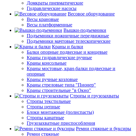
Домкраты пневматические
Гидравлические насосы
Весовое оборудование
Весы крановые
Весы платформенные
Вышки-подъемники
Подъемники ножничные передвижные
Подъемники мачтовые телескопические
Краны и балки
Балки опорные подвесные и концевые
Краны гидравлические ручные
Краны консольные
Краны мостовые, кран-балки подвесные и
опорные
Краны ручные козловые
Краны стреловые типа "Пионер"
Краны строительные "в Окно"
Стропы и грузозахваты
Стропы текстильные
Стропы цепные
Блоки монтажные (полиспасты)
Стропы канатные
Грузозахватные приспособления
Ремни стяжные и буксиры
Ремни стяжные