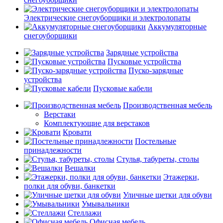
Электрические снегоуборщики и электролопаты
Аккумуляторные
снегоуборщики
Зарядные устройства
Пусковые устройства
Пуско-зарядные
устройства
Пусковые кабели
Производственная мебель
Верстаки
Комплектующие для верстаков
Кровати
Постельные
принадлежности
Стулья, табуреты, столы
Вешалки
Этажерки,
полки для обуви, банкетки
Уличные щетки для обуви
Умывальники
Стеллажи
Офисная мебель