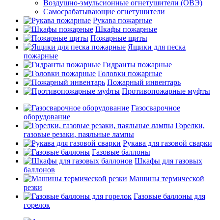
Воздушно-эмульсионные огнетушители (ОВЭ)
Самосрабатывающие огнетушители
Рукава пожарные
Шкафы пожарные
Пожарные щиты
Ящики для песка
пожарные
Гидранты пожарные
Головки пожарные
Пожарный инвентарь
Противопожарные муфты
Газосварочное
оборудование
Горелки,
газовые резаки, паяльные лампы
Рукава для газовой сварки
Газовые баллоны
Шкафы для газовых
баллонов
Машины термической
резки
Газовые баллоны для
горелок