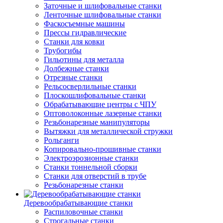
Заточные и шлифовальные станки
Ленточные шлифовальные станки
Фаскосъемные машины
Прессы гидравлические
Станки для ковки
Трубогибы
Гильотины для металла
Долбежные станки
Отрезные станки
Рельсосверлильные станки
Плоскошлифовальные станки
Обрабатывающие центры с ЧПУ
Оптоволоконные лазерные станки
Резьбонарезные манипуляторы
Вытяжки для металлической стружки
Рольганги
Копировально-прошивные станки
Электроэрозионные станки
Станки тоннельной сборки
Станки для отверстий в трубе
Резьбонарезные станки
Деревообрабатывающие станки
Распиловочные станки
Строгальные станки