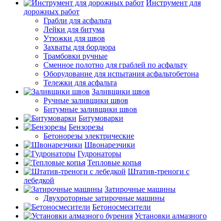
Инструмент для
дорожных работ
Грабли для асфальта
Лейки для битума
Утюжки для швов
Захваты для бордюра
Трамбовки ручные
Сменное полотно для граблей по асфальту
Оборудование для испытания асфальтобетона
Тележки для асфальта
Заливщики швов
Ручные заливщики швов
Битумные заливщики швов
Битумоварки
Бензорезы
Бетонорезы электрические
Швонарезчики
Гудронаторы
Тепловые копья
Штатив-треноги с
лебедкой
Затирочные машины
Двухроторные затирочные машины
Бетоносмесители
Установки алмазного