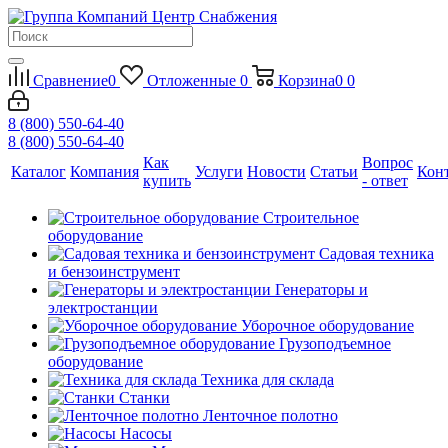
Сравнение
0
Отложенные
0
Корзина
0
0
8 (800) 550-64-40
8 (800) 550-64-40
Как
Вопрос
Каталог
Компания
Услуги
Новости
Статьи
Кон
купить
- ответ
Строительное
оборудование
Садовая техника
и бензоинструмент
Генераторы и
электростанции
Уборочное оборудование
Грузоподъемное
оборудование
Техника для склада
Станки
Ленточное полотно
Насосы