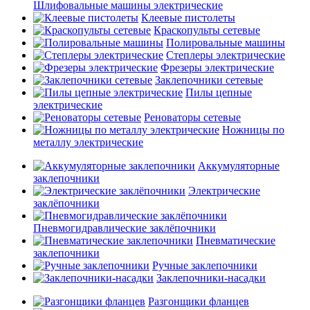
Шлифовальные машины электрические
Клеевые пистолеты
Краскопульты сетевые
Полировальные машины
Степлеры электрические
Фрезеры электрические
Заклепочники сетевые
Пилы цепные
электрические
Реноваторы сетевые
Ножницы по
металлу электрические
Аккумуляторные
заклепочники
Электрические
заклёпочники
Пневмогидравлические заклёпочники
Пневматические
заклепочники
Ручные заклепочники
Заклепочники-насадки
Разгонщики фланцев